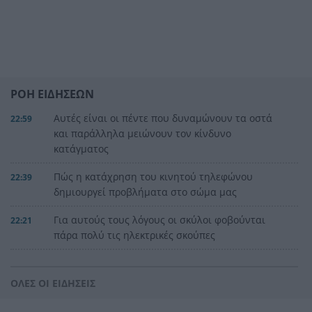
ΡΟΗ ΕΙΔΗΣΕΩΝ
Αυτές είναι οι πέντε που δυναμώνουν τα οστά
22:59
και παράλληλα μειώνουν τον κίνδυνο
κατάγματος
Πώς η κατάχρηση του κινητού τηλεφώνου
22:39
δημιουργεί προβλήματα στο σώμα μας
Για αυτούς τους λόγους οι σκύλοι φοβούνται
22:21
πάρα πολύ τις ηλεκτρικές σκούπες
Ξυλοδαρμός Βρετανού στην Κρήτη από πέντε
22:00
νεαρούς νταήδες
ΟΛΕΣ ΟΙ ΕΙΔΗΣΕΙΣ
Ευρωπαϊκό πρωτάθλημα στίβου με Τεντόγλου,
21:55