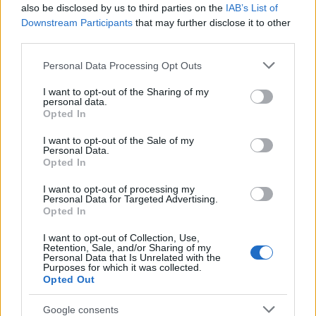
also be disclosed by us to third parties on the
IAB’s List of
Downstream Participants
that may further disclose it to other
third parties.
Please note that this website/app uses one or more Google
Personal Data Processing Opt Outs
Ο Μητροπολίτης Καλαβρύτων και Αιγιαλείας
services and may gather and store information including but
Ιερώνυμος στην Αρτα ΦΩΤΟ
not limited to your visit or usage behaviour. You may click to
I want to opt-out of the Sharing of my
personal data.
grant or deny consent to Google and its third-party tags to
Opted In
use your data for below specified purposes in below Google
consent section.
I want to opt-out of the Sale of my
Personal Data.
Opted In
I want to opt-out of processing my
Personal Data for Targeted Advertising.
Opted In
I want to opt-out of Collection, Use,
Retention, Sale, and/or Sharing of my
Personal Data that Is Unrelated with the
Purposes for which it was collected.
Opted Out
Google consents