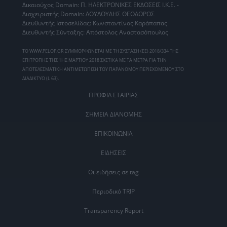
Δικαιούχος Domain: Π. ΗΛΕΚΤΡΟΝΙΚΕΣ ΕΚΔΟΣΕΙΣ Ι.Κ.Ε. -
Διαχειριστής Domain: ΛΟΥΛΟΥΔΗΣ ΘΕΟΔΩΡΟΣ
Διευθυντής Ιστοσελίδας: Κωνσταντίνος Καράπαπας
Διευθυντής Σύνταξης: Απόστολος Αναστασόπουλος
ΤΟ WWW.PELOP.GR ΣΥΜΜΟΡΦΩΝΕΤΑΙ ΜΕ ΤΗ ΣΥΣΤΑΣΗ (ΕΕ) 2018/334 ΤΗΣ
ΕΠΙΤΡΟΠΗΣ ΤΗΣ 1ΗΣ ΜΑΡΤΙΟΥ 2018 ΣΧΕΤΙΚΑ ΜΕ ΤΑ ΜΕΤΡΑ ΓΙΑ ΤΗΝ
ΑΠΟΤΕΛΕΣΜΑΤΙΚΗ ΑΝΤΙΜΕΤΩΠΙΣΗ ΤΟΥ ΠΑΡΑΝΟΜΟΥ ΠΕΡΙΕΧΟΜΕΝΟΥ ΣΤΟ
ΔΙΑΔΙΚΤΥΟ (L 63).
ΠΡΟΦΙΛ ΕΤΑΙΡΙΑΣ
ΣΗΜΕΙΑ ΔΙΑΝΟΜΗΣ
ΕΠΙΚΟΙΝΩΝΙΑ
ΕΙΔΗΣΕΙΣ
Οι ειδήσεις σε tag
Περιοδικό TRIP
Transparency Report