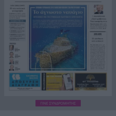
πισίνα στην Πάρο, ανείπωτη τραγωδία
Μπαράζ συλλήψεων για ναρκωτικά σε Κέρκυρα
19:12
και Λευκάδα
Στον Αστακό ολοκληρώνεται το Ράλι Ιονίου
19:04
ΓΙΝΕ ΣΥΝΔΡΟΜΗΤΗΣ