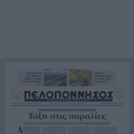
Χαμάς: Παραμένει έτοιμη να εφαρμόσει το
20:36
ειρηνευτικό σχέδιο των ΗΠΑ για τη Γάζα
Φιστίκια: 6 οφέλη για καρδιά, έντερο και
20:24
σάκχαρο – Τι δείχνουν οι μελέτες
«Ας αναπαυτεί εν ειρήνη», Ρεάλ, Μπαρτσελόνα
20:12
και Ομοσπονδία Αργεντινής για τον χαμό του
πατέρα του Μέσι
Οι πνιγμοί είναι συνήθως «βουβοί»: Η
20:00
διασώστρια Δήμητρα Παναγιωτοπούλου για τις
εμπειρίες και το απαιτητικό της επάγγελμα
«Λένε προδότες και πληρωμένους όσους
19:48
αποχωρούν», διαζύγιο με αιχμές στο κόμμα
Καρυστιανού
Η Ελλάδα θα διεκδικήσει την 9η θέση στο
19:36
Παγκόσμιο πρωτάθλημα Παίδων
Τεσσάρων χρονών παιδί βρέθηκε νεκρό σε
19:24