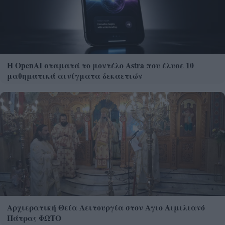
Η OpenAI σταματά το μοντέλο Astra που έλυσε 10
μαθηματικά αινίγματα δεκαετιών
Αρχιερατική Θεία Λειτουργία στον Αγιο Αιμιλιανό
Πάτρας ΦΩΤΟ