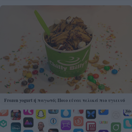
Frozen yogurt ή παγωτό; Ποιο είναι τελικά πιο υγιεινό