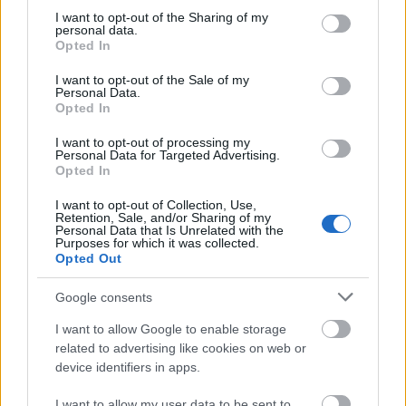
not limited to your visit or usage behaviour. You may click to
I want to opt-out of the Sharing of my
personal data.
grant or deny consent to Google and its third-party tags to
Opted In
ΠΟΛΙΤΙΚΗ
use your data for below specified purposes in below Google
consent section.
I want to opt-out of the Sale of my
Τσακαλώτος: «Δεν έχω μιλήσει με τον Τσίπρα
Personal Data.
από το 2023 – Δεν είμαι στους στενούς του
Opted In
συνεργάτες»
I want to opt-out of processing my
Personal Data for Targeted Advertising.
Opted In
I want to opt-out of Collection, Use,
Retention, Sale, and/or Sharing of my
Personal Data that Is Unrelated with the
Purposes for which it was collected.
Opted Out
Google consents
I want to allow Google to enable storage
related to advertising like cookies on web or
device identifiers in apps.
I want to allow my user data to be sent to