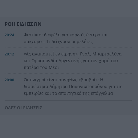
ΡΟΗ ΕΙΔΗΣΕΩΝ
Φιστίκια: 6 οφέλη για καρδιά, έντερο και
20:24
σάκχαρο – Τι δείχνουν οι μελέτες
«Ας αναπαυτεί εν ειρήνη», Ρεάλ, Μπαρτσελόνα
20:12
και Ομοσπονδία Αργεντινής για τον χαμό του
πατέρα του Μέσι
Οι πνιγμοί είναι συνήθως «βουβοί»: Η
20:00
διασώστρια Δήμητρα Παναγιωτοπούλου για τις
εμπειρίες και το απαιτητικό της επάγγελμα
«Λένε προδότες και πληρωμένους όσους
19:48
ΟΛΕΣ ΟΙ ΕΙΔΗΣΕΙΣ
αποχωρούν», διαζύγιο με αιχμές στο κόμμα
Καρυστιανού
Η Ελλάδα θα διεκδικήσει την 9η θέση στο
19:36