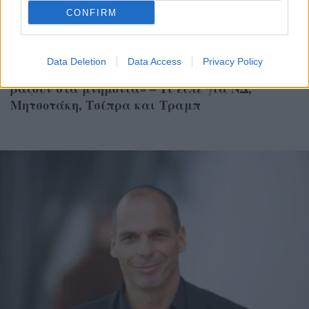
CONFIRM
ΠΟΛΙΤΙΚΗ
Data Deletion
Data Access
Privacy Policy
Γιάνης Βαρουφάκης στην «Π»: «Εμάς θα μας
βάζουν στα μνημόνια» – Τι είπε για ΝΔ,
Μητσοτάκη, Τσίπρα και Τραμπ