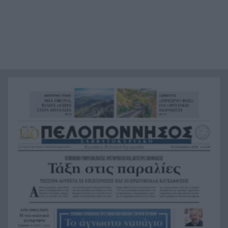
«Ήθελα να είναι ο φίλαθλος που θα έχει
18:12
εισιτήριο διαρκείας στον ΟΦΗ από την κοιλιά
της μάνας του!»
Τέθηκε υπό έλεγχο η φωτιά στο Κιλκίς
18:01
Πρίγκιπας Ουίλιαμ και Χάρι: Πότε συναντήθηκαν
17:51
τελευταία φορά – Στο μηδέν οι σχέσεις τους
Κιλκίς: Φωτιά, επιχειρούν τρία αεροσκάφη, 28
17:43
πυροσβέστες, εθελοντές και 9 οχήματα
Αντόνιο Μπαντέρας: Γιατί άφησε το Χόλιγουντ
17:38
και επέστρεψε στη Μάλαγα
Τραγωδία, ανασύρθηκε νεκρός 43χρονος από τη
17:34
θάλασσα ανάμεσα σε Αγκίστρι και Αίγινα
Άντι Μπέρναμ: Η συγκινητική εξομολόγηση για
17:29
τον πατέρα του που πάσχει από Αλτσχάιμερ
«Κάτι θα κάνουμε στην Αθήνα»: Η Άννα Βίσση
17:22