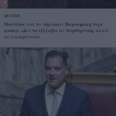
QR CODE
Μουτίδου για τις δηλώσεις Βαρουφάκη περί
ecstasy: «Δεν το εξέλαβα ως παρότρυνση, αλλά
ως ειλικρίνεια»