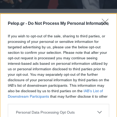
ΠΟΛΙΤΙΚΗ
Pelop.gr -
Do Not Process My Personal Information
Ο Τσίπρας «ξεγυμνώνει» τον Βαρουφάκη: Από
asset της διαπραγμάτευσης σε βαρίδι για τη
χώρα
If you wish to opt-out of the sale, sharing to third parties, or
processing of your personal or sensitive information for
targeted advertising by us, please use the below opt-out
section to confirm your selection. Please note that after your
opt-out request is processed you may continue seeing
interest-based ads based on personal information utilized by
us or personal information disclosed to third parties prior to
your opt-out. You may separately opt-out of the further
disclosure of your personal information by third parties on the
IAB’s list of downstream participants. This information may
also be disclosed by us to third parties on the
IAB’s List of
Downstream Participants
that may further disclose it to other
third parties.
Please note that this website/app uses one or more Google
Personal Data Processing Opt Outs
services and may gather and store information including but