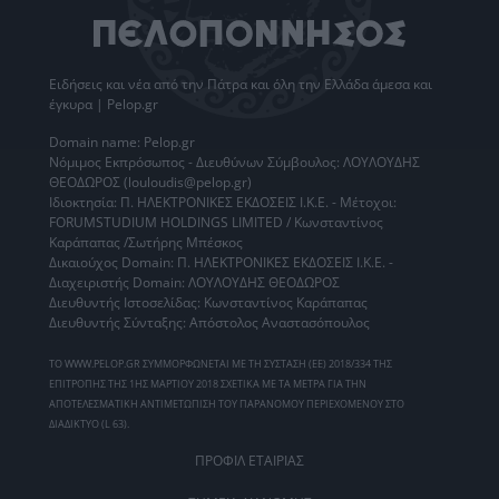
Ειδήσεις
και νέα από την
Πάτρα
και όλη την Ελλάδα άμεσα και
έγκυρα | Pelop.gr
Domain name: Pelop.gr
Νόμιμος Εκπρόσωπος - Διευθύνων Σύμβουλος: ΛΟΥΛΟΥΔΗΣ
ΘΕΟΔΩΡΟΣ (louloudis@pelop.gr)
Ιδιοκτησία: Π. ΗΛΕΚΤΡΟΝΙΚΕΣ ΕΚΔΟΣΕΙΣ Ι.Κ.Ε. - Μέτοχοι:
FORUMSTUDIUM HOLDINGS LIMITED / Κωνσταντίνος
Καράπαπας /Σωτήρης Μπέσκος
Δικαιούχος Domain: Π. ΗΛΕΚΤΡΟΝΙΚΕΣ ΕΚΔΟΣΕΙΣ Ι.Κ.Ε. -
Διαχειριστής Domain: ΛΟΥΛΟΥΔΗΣ ΘΕΟΔΩΡΟΣ
Διευθυντής Ιστοσελίδας: Κωνσταντίνος Καράπαπας
Διευθυντής Σύνταξης: Απόστολος Αναστασόπουλος
ΤΟ WWW.PELOP.GR ΣΥΜΜΟΡΦΩΝΕΤΑΙ ΜΕ ΤΗ ΣΥΣΤΑΣΗ (ΕΕ) 2018/334 ΤΗΣ
ΕΠΙΤΡΟΠΗΣ ΤΗΣ 1ΗΣ ΜΑΡΤΙΟΥ 2018 ΣΧΕΤΙΚΑ ΜΕ ΤΑ ΜΕΤΡΑ ΓΙΑ ΤΗΝ
ΑΠΟΤΕΛΕΣΜΑΤΙΚΗ ΑΝΤΙΜΕΤΩΠΙΣΗ ΤΟΥ ΠΑΡΑΝΟΜΟΥ ΠΕΡΙΕΧΟΜΕΝΟΥ ΣΤΟ
ΔΙΑΔΙΚΤΥΟ (L 63).
ΠΡΟΦΙΛ ΕΤΑΙΡΙΑΣ