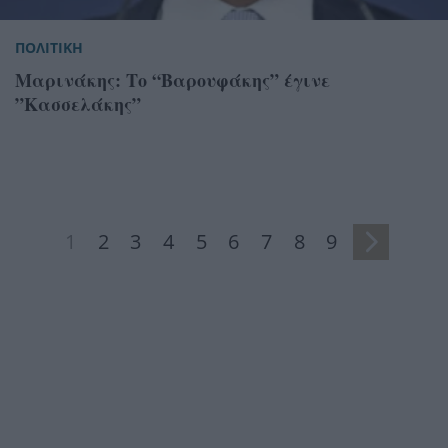
ΠΟΛΙΤΙΚΗ
Μαρινάκης: Το “Βαρουφάκης” έγινε
”Κασσελάκης”
1
2
3
4
5
6
7
8
9