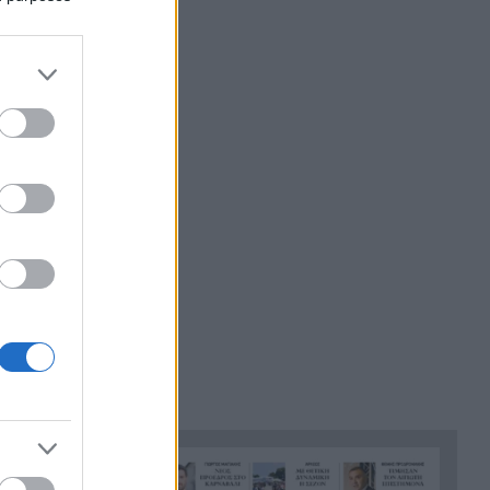
19:08
τσιμπούρι: Οι σωστές πρώτες
μοσχαρίσιου
βοήθειες βήμα προς βήμα
Η Αυστρία «έλιωσε» στους
18:51
40,8°C – Έσπασε το ιστορικό
ρεκόρ ζέστης
ξι στρείδια
«Θαύμα, δεν υπάρχουν πολλοί
18:41
που θα μπορούσαν να το
κάνουν», μαρτυρία για τη
διάσωση του Βρετανού
ίναι
πιλότου
Φάροι, ναυάγια και λευκές
18:37
παραλίες: Η άλλη πλευρά του
ισπανικού καλοκαιριού φτάνει
ική για
έως το «τέλος του κόσμου»
Οι 2.600 μονάδες έγιναν
18:28
«σκαλοπάτι»: Νέα κορυφή
17ετίας στη Λεωφόρο Αθηνών