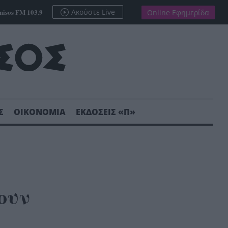
nisos FM 103.9
Ακούστε Live
Online Εφημερίδα
Σ
ΟΙΚΟΝΟΜΙΑ
ΕΚΔΟΣΕΙΣ «Π»
ουν