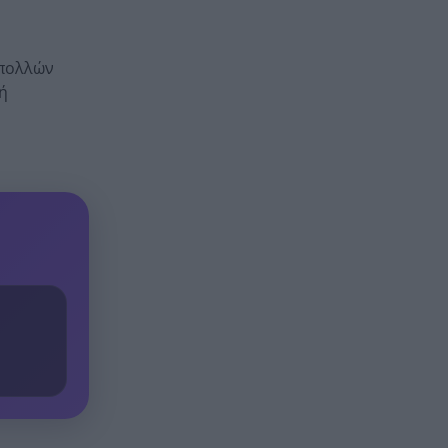
 πολλών
ή