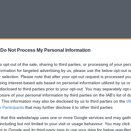
-
Do Not Process My Personal Information
, όπως:
to opt-out of the sale, sharing to third parties, or processing of your per
formation for targeted advertising by us, please use the below opt-out s
τικής εξέλιξης
r selection. Please note that after your opt-out request is processed y
ατος μέσω της παραγωγής Τ-λεμφοκυττάρων
eing interest-based ads based on personal information utilized by us or
τη σύνθεση πρωτεϊνών και DNA
disclosed to third parties prior to your opt-out. You may separately opt-
 πρόληψη εκφυλιστικών παθήσεων
losure of your personal information by third parties on the IAB’s list of
διατήρηση της υγείας του δέρματος
. This information may also be disclosed by us to third parties on the
IA
Participants
that may further disclose it to other third parties.
 περιεκτικότητα σε ψευδάργυρο
 that this website/app uses one or more Google services and may gath
including but not limited to your visit or usage behaviour. You may click 
 to Google and its third-party tags to use your data for below specifi