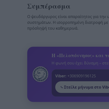
Συμπέρασμα
Ο ψευδάργυρος είναι απαραίτητος για την 
συστημάτων. Η ισορροπημένη διατροφή με ζ
πρόσληψή του καθημερινά.
Η «Πελοπόννησος» και το
Η φωνή σου έχει δύναμη – στεί
Viber:
+306909196125
Στείλε μήνυμα στο Vib