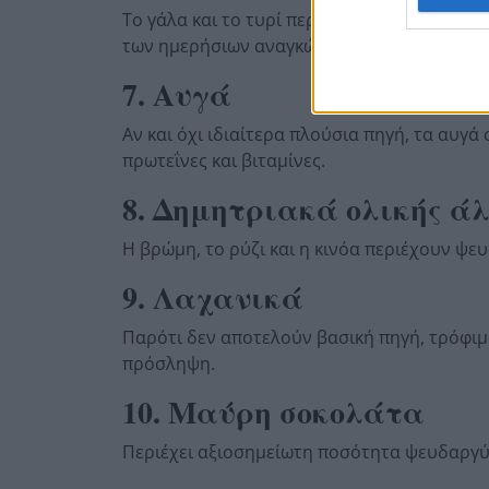
Το γάλα και το τυρί περιέχουν απορροφήσι
των ημερήσιων αναγκών.
7. Αυγά
Αν και όχι ιδιαίτερα πλούσια πηγή, τα α
πρωτεΐνες και βιταμίνες.
8. Δημητριακά ολικής ά
Η βρώμη, το ρύζι και η κινόα περιέχουν ψ
9. Λαχανικά
Παρότι δεν αποτελούν βασική πηγή, τρόφι
πρόσληψη.
10. Μαύρη σοκολάτα
Περιέχει αξιοσημείωτη ποσότητα ψευδαργύ