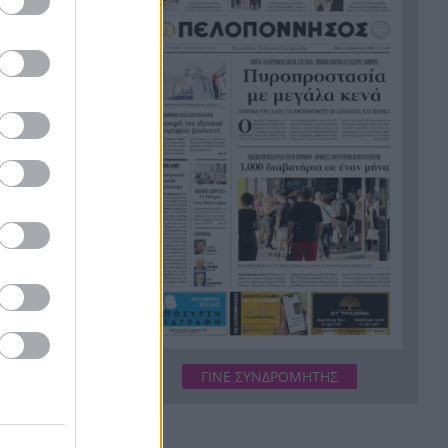
Βούτηξε από μοναστήρι 4.425
18:26
ευρώ και το έσκασε με
ποδήλατο
Θέουτα: Σκληρή απάντηση της
18:23
ΕΕ μετά την είσοδο χιλιάδων
μεταναστών
Απόλλων Sendo: Δεν
18:14
προδικάζει, ούτε επηρεάζει,
την κρίση του αρμόδιου
Δικαστηρίου
Λουίτζι Καβαλάρι: Βρέθηκε η
18:13
σορός του στη λίμνη Βίκο –
«Τέλος στη βασανιστική
υν για την
ΓΙΝΕ ΣΥΝΔΡΟΜΗΤΗΣ
αναμονή»
Μεταφορικό Ισοδύναμο: Ποιοι
18:03
λαμβάνουν χρήματα και ποια