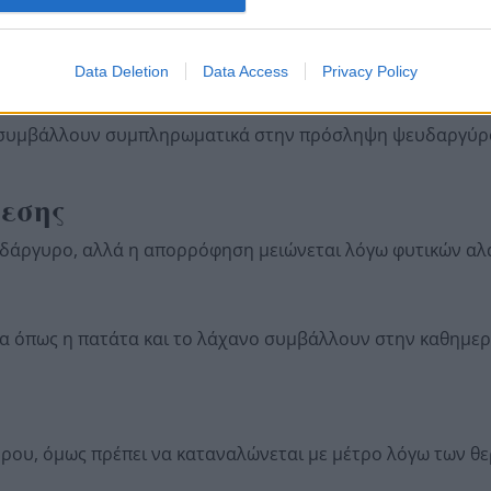
μο ψευδάργυρο, με το τυρί τσένταρ να καλύπτει σημαντικ
Data Deletion
Data Access
Privacy Policy
υγά συμβάλλουν συμπληρωματικά στην πρόσληψη ψευδαργύρο
λεσης
ευδάργυρο, αλλά η απορρόφηση μειώνεται λόγω φυτικών αλ
μα όπως η πατάτα και το λάχανο συμβάλλουν στην καθημερ
ρου, όμως πρέπει να καταναλώνεται με μέτρο λόγω των θε