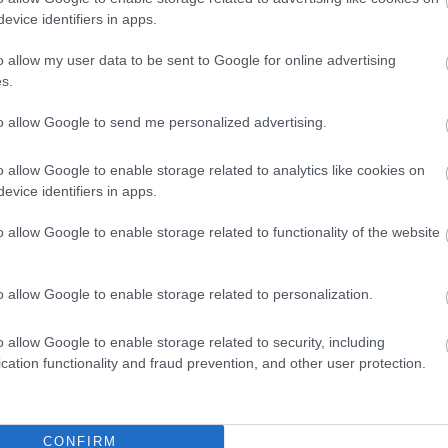
evice identifiers in apps.
o allow my user data to be sent to Google for online advertising
s.
to allow Google to send me personalized advertising.
o allow Google to enable storage related to analytics like cookies on
evice identifiers in apps.
o allow Google to enable storage related to functionality of the website
o allow Google to enable storage related to personalization.
o allow Google to enable storage related to security, including
ν στην πρόσληψη ψευδαργύρου, με τα κάσιους να ξεχωρίζο
cation functionality and fraud prevention, and other user protection.
ντα
CONFIRM