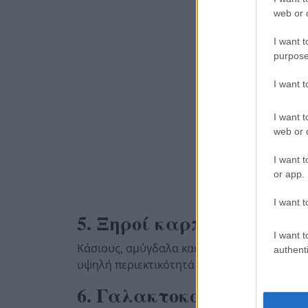
web or d
I want t
purpose
I want 
I want t
web or d
I want t
or app.
I want t
5. Ξηροί καρποί
I want t
Κάσιους, αμύγδαλα και φιστίκια συμβάλλου
authenti
υψηλή περιεκτικότητά τους.
6. Γαλακτοκομικά προϊό