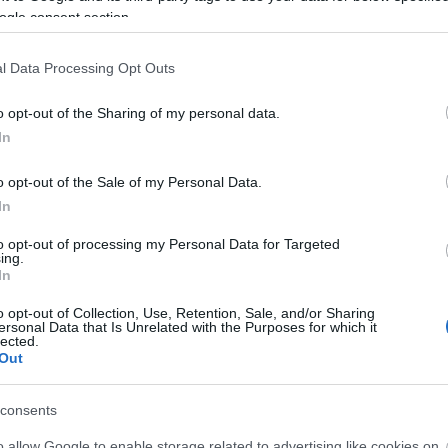
ogle consent section.
ούν από τις πιο πλούσιες πηγές ψευδαργύρου. Μια μερίδα 
 έως και το 44% των ημερήσιων αναγκών.
l Data Processing Opt Outs
o opt-out of the Sharing of my personal data.
In
ιέχουν εξαιρετικά υψηλές ποσότητες ψευδαργύρου. Μόλις έ
ς ημερήσιας ανάγκης.
o opt-out of the Sale of my Personal Data.
In
to opt-out of processing my Personal Data for Targeted
τικές ποσότητες ψευδαργύρου, ωστόσο η απορρόφησή του ε
ing.
In
o opt-out of Collection, Use, Retention, Sale, and/or Sharing
ersonal Data that Is Unrelated with the Purposes for which it
lected.
βης αποτελούν πολύ καλή φυτική πηγή ψευδαργύρου, ιδαν
Out
consents
o allow Google to enable storage related to advertising like cookies on