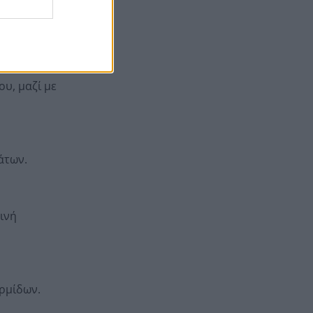
ταξίδια αφορά η καταβολή
ό ποσοστό
Η Ελλάδα καίγεται και αυτός
18:01
έβαλε φωτιά κοντά σε
νεκροταφείο για να κάψει
κλαδιά! Πρόστιμο 3.000 ευρώ
υ, μαζί με
Η τεχνητή νοημοσύνη
17:56
«στεγνώνει» την αγορά
smartphones – Ποιοι
κερδίζουν και ποιοι χάνουν
άτων.
ινή
ρμίδων.