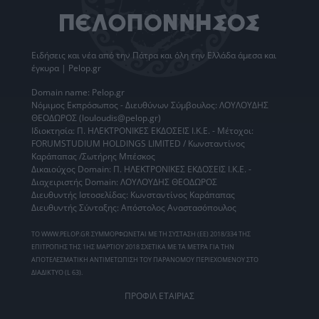
Ειδήσεις
και νέα από την
Πάτρα
και όλη την Ελλάδα άμεσα και
έγκυρα | Pelop.gr
Domain name: Pelop.gr
Νόμιμος Εκπρόσωπος - Διευθύνων Σύμβουλος: ΛΟΥΛΟΥΔΗΣ
ΘΕΟΔΩΡΟΣ (louloudis@pelop.gr)
Ιδιοκτησία: Π. ΗΛΕΚΤΡΟΝΙΚΕΣ ΕΚΔΟΣΕΙΣ Ι.Κ.Ε. - Μέτοχοι:
FORUMSTUDIUM HOLDINGS LIMITED / Κωνσταντίνος
Καράπαπας /Σωτήρης Μπέσκος
Δικαιούχος Domain: Π. ΗΛΕΚΤΡΟΝΙΚΕΣ ΕΚΔΟΣΕΙΣ Ι.Κ.Ε. -
Διαχειριστής Domain: ΛΟΥΛΟΥΔΗΣ ΘΕΟΔΩΡΟΣ
Διευθυντής Ιστοσελίδας: Κωνσταντίνος Καράπαπας
Διευθυντής Σύνταξης: Απόστολος Αναστασόπουλος
ΤΟ WWW.PELOP.GR ΣΥΜΜΟΡΦΩΝΕΤΑΙ ΜΕ ΤΗ ΣΥΣΤΑΣΗ (ΕΕ) 2018/334 ΤΗΣ
ΕΠΙΤΡΟΠΗΣ ΤΗΣ 1ΗΣ ΜΑΡΤΙΟΥ 2018 ΣΧΕΤΙΚΑ ΜΕ ΤΑ ΜΕΤΡΑ ΓΙΑ ΤΗΝ
ΑΠΟΤΕΛΕΣΜΑΤΙΚΗ ΑΝΤΙΜΕΤΩΠΙΣΗ ΤΟΥ ΠΑΡΑΝΟΜΟΥ ΠΕΡΙΕΧΟΜΕΝΟΥ ΣΤΟ
ΔΙΑΔΙΚΤΥΟ (L 63).
ΠΡΟΦΙΛ ΕΤΑΙΡΙΑΣ