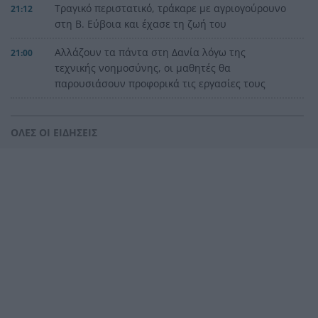
Τραγικό περιστατικό, τράκαρε με αγριογούρουνο
21:12
στη Β. Εύβοια και έχασε τη ζωή του
Αλλάζουν τα πάντα στη Δανία λόγω της
21:00
τεχνικής νοημοσύνης, οι μαθητές θα
παρουσιάσουν προφορικά τις εργασίες τους
Το τελευταίο «αντίο» στην τελετή αποτέφρωσης
20:36
του συντονιστή που σκοτώθηκε μετά τη
ΟΛΕΣ ΟΙ ΕΙΔΗΣΕΙΣ
σύγκρουση ελικοπτέρων στην Ψάθα, ΦΩΤΟ
Στιγμές αγωνίας και θρίλερ στο Αίγιο: Οδηγός
20:24
λεωφορείου έχασε τις αισθήσεις του και τη ζωή
του! ΦΩΤΟ
Κόκκινα τα 118 κτίρια στις 325 αυτοψίες των
20:12
πληγεισών περιοχών από τις καταστροφικές
πυρκαγιές
Η ανακοίνωση της ΕΑΠ για Βασιλάκο και
20:00
Μαμάση