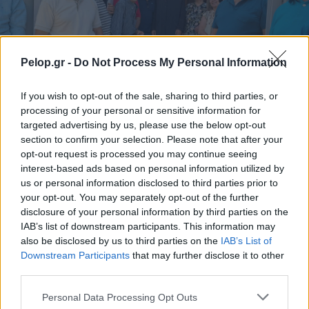
Pelop.gr -
Do Not Process My Personal Information
If you wish to opt-out of the sale, sharing to third parties, or
processing of your personal or sensitive information for
targeted advertising by us, please use the below opt-out
section to confirm your selection. Please note that after your
opt-out request is processed you may continue seeing
Στο Δεσινό Καλαβρύτων της Μεταμορφώσεως του
interest-based ads based on personal information utilized by
Σωτήρος ΦΩΤΟ
us or personal information disclosed to third parties prior to
your opt-out. You may separately opt-out of the further
disclosure of your personal information by third parties on the
IAB’s list of downstream participants. This information may
also be disclosed by us to third parties on the
IAB’s List of
Downstream Participants
that may further disclose it to other
third parties.
Please note that this website/app uses one or more Google
Personal Data Processing Opt Outs
services and may gather and store information including but