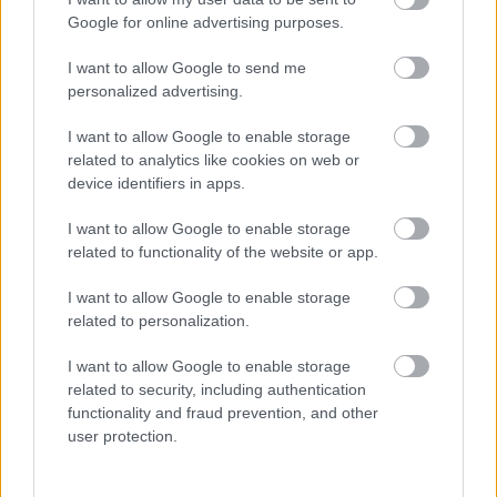
Google for online advertising purposes.
Το Minecraft έρχεται στο Nintendo Switch 2 όπως δεν το
I want to allow Google to send me
έχετε ξαναδεί
personalized advertising.
I want to allow Google to enable storage
related to analytics like cookies on web or
device identifiers in apps.
I want to allow Google to enable storage
related to functionality of the website or app.
I want to allow Google to enable storage
related to personalization.
I want to allow Google to enable storage
related to security, including authentication
functionality and fraud prevention, and other
Εκατομμύρια οδηγοί «εγκαταλείπουν» το Google Maps
user protection.
για αυτή την εφαρμογή: Δεν έχει διαφημίσεις και δεν
θέλει ίντερνετ