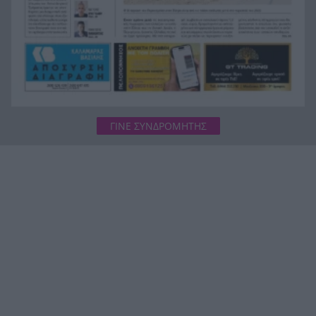
Πέντε τόνοι κοκαΐνης κρυμμένοι σε πλοίο – Το
18:20
απίστευτο «κόλπο των πιθήκων» ΒΙΝΤΕΟ
ΓΙΝΕ ΣΥΝΔΡΟΜΗΤΗΣ