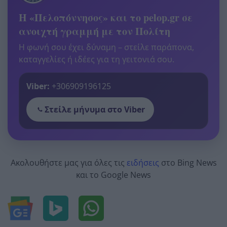
Η «Πελοπόννησος» και το pelop.gr σε
ανοιχτή γραμμή με τον Πολίτη
Η φωνή σου έχει δύναμη – στείλε παράπονα,
καταγγελίες ή ιδέες για τη γειτονιά σου.
Viber:
+306909196125
Στείλε μήνυμα στο Viber
Ακολουθήστε μας για όλες τις
ειδήσεις
στο Bing News
και το Google News