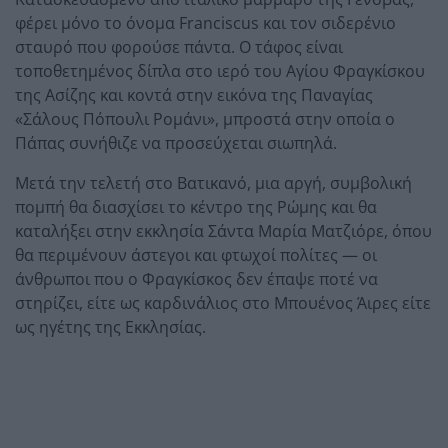
φέρει μόνο το όνομα Franciscus και τον σιδερένιο
σταυρό που φορούσε πάντα. Ο τάφος είναι
τοποθετημένος δίπλα στο ιερό του Αγίου Φραγκίσκου
της Ασίζης και κοντά στην εικόνα της Παναγίας
«Σάλους Πόπουλι Ρομάνι», μπροστά στην οποία ο
Πάπας συνήθιζε να προσεύχεται σιωπηλά.
Μετά την τελετή στο Βατικανό, μια αργή, συμβολική
πομπή θα διασχίσει το κέντρο της Ρώμης και θα
καταλήξει στην εκκλησία Σάντα Μαρία Ματζιόρε, όπου
θα περιμένουν άστεγοι και φτωχοί πολίτες — οι
άνθρωποι που ο Φραγκίσκος δεν έπαψε ποτέ να
στηρίζει, είτε ως καρδινάλιος στο Μπουένος Άιρες είτε
ως ηγέτης της Εκκλησίας.