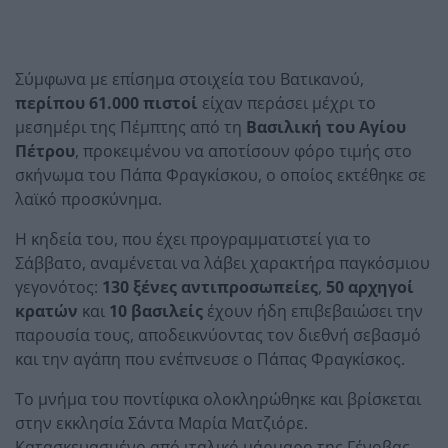
Σύμφωνα με επίσημα στοιχεία του Βατικανού,
περίπου 61.000 πιστοί
είχαν περάσει μέχρι το
μεσημέρι της Πέμπτης από τη
Βασιλική του Αγίου
Πέτρου
, προκειμένου να αποτίσουν φόρο τιμής στο
σκήνωμα του Πάπα Φραγκίσκου, ο οποίος εκτέθηκε σε
λαϊκό προσκύνημα.
Η κηδεία του, που έχει προγραμματιστεί για το
Σάββατο, αναμένεται να λάβει χαρακτήρα παγκόσμιου
γεγονότος:
130 ξένες αντιπροσωπείες
,
50 αρχηγοί
κρατών
και
10 βασιλείς
έχουν ήδη επιβεβαιώσει την
παρουσία τους, αποδεικνύοντας τον διεθνή σεβασμό
και την αγάπη που ενέπνευσε ο Πάπας Φραγκίσκος.
Το μνήμα του ποντίφικα ολοκληρώθηκε και βρίσκεται
στην εκκλησία Σάντα Μαρία Ματζιόρε.
Κατασκευασμένο από ιταλικό μάρμαρο της Γένοβας,