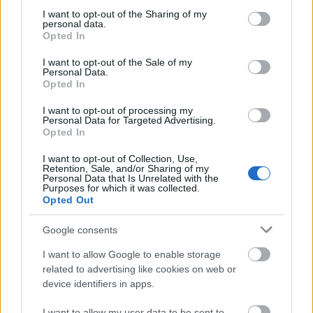
not limited to your visit or usage behaviour. You may click to
I want to opt-out of the Sharing of my
personal data.
grant or deny consent to Google and its third-party tags to
Opted In
use your data for below specified purposes in below Google
consent section.
I want to opt-out of the Sale of my
Personal Data.
Opted In
I want to opt-out of processing my
Personal Data for Targeted Advertising.
Opted In
Τουρισμός για Ολους 2026: Τα SOS για να κερδίσετε το
voucher διακοπών
I want to opt-out of Collection, Use,
Retention, Sale, and/or Sharing of my
Personal Data that Is Unrelated with the
Purposes for which it was collected.
Opted Out
Google consents
I want to allow Google to enable storage
related to advertising like cookies on web or
device identifiers in apps.
I want to allow my user data to be sent to