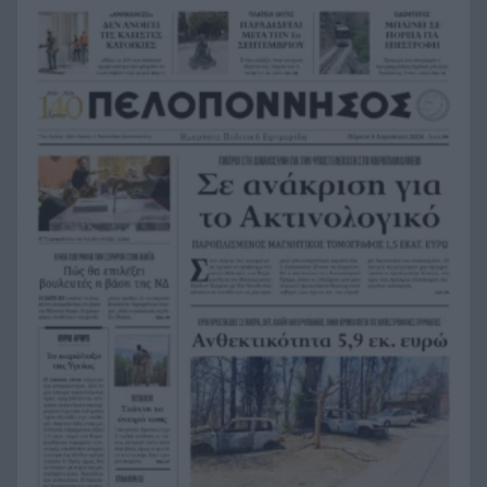
Σε 24 ώρες 44 πυρκαγιές, οι 8 εξακολουθούν να
19:00
απασχολούν τις πυροσβεστικές δυνάμεις
Άνδρας έδειχνε τα γεννητικά του όργανα σε
18:55
παιδιά που έπαιζαν σε πλατεία στον Άβαντα
Αλεξανδρούπολης
Άντονι Φάουτσι: Επιτροπή της Γερουσίας τον
18:47
παραπέμπει για περιφρόνηση του Κογκρέσου –
Σιώπησε σε πάνω από 100 ερωτήσεις
Στην Εκατονταπυλιανή της Πάρου η Κατερίνα
18:43
Καινούργιου – Εκεί όπου είχε κάνει τάμα να
γίνει μητέρα
Χρηματιστήριο Αθηνών: Η Metlen άγγιξε τα 7
18:31
δισ. ευρώ – Οι κερδισμένοι και οι χαμένοι της
ημέρας
Ο Προμηθέας ανακοίνωσε την παραχώρηση του
18:24
Κομνιανίδη