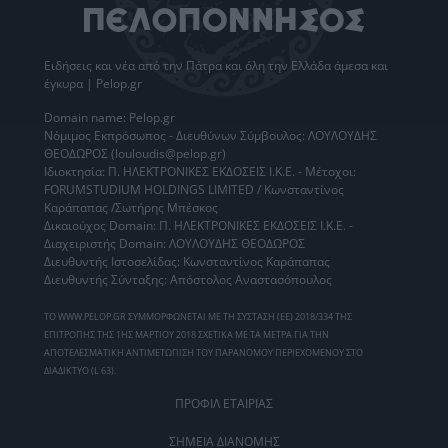
Ειδήσεις
και νέα από την
Πάτρα
και όλη την Ελλάδα άμεσα και
έγκυρα | Pelop.gr
Domain name: Pelop.gr
Νόμιμος Εκπρόσωπος - Διευθύνων Σύμβουλος: ΛΟΥΛΟΥΔΗΣ
ΘΕΟΔΩΡΟΣ (louloudis@pelop.gr)
Ιδιοκτησία: Π. ΗΛΕΚΤΡΟΝΙΚΕΣ ΕΚΔΟΣΕΙΣ Ι.Κ.Ε. - Μέτοχοι:
FORUMSTUDIUM HOLDINGS LIMITED / Κωνσταντίνος
Καράπαπας /Σωτήρης Μπέσκος
Δικαιούχος Domain: Π. ΗΛΕΚΤΡΟΝΙΚΕΣ ΕΚΔΟΣΕΙΣ Ι.Κ.Ε. -
Διαχειριστής Domain: ΛΟΥΛΟΥΔΗΣ ΘΕΟΔΩΡΟΣ
Διευθυντής Ιστοσελίδας: Κωνσταντίνος Καράπαπας
Διευθυντής Σύνταξης: Απόστολος Αναστασόπουλος
ΤΟ WWW.PELOP.GR ΣΥΜΜΟΡΦΩΝΕΤΑΙ ΜΕ ΤΗ ΣΥΣΤΑΣΗ (ΕΕ) 2018/334 ΤΗΣ
ΕΠΙΤΡΟΠΗΣ ΤΗΣ 1ΗΣ ΜΑΡΤΙΟΥ 2018 ΣΧΕΤΙΚΑ ΜΕ ΤΑ ΜΕΤΡΑ ΓΙΑ ΤΗΝ
ΑΠΟΤΕΛΕΣΜΑΤΙΚΗ ΑΝΤΙΜΕΤΩΠΙΣΗ ΤΟΥ ΠΑΡΑΝΟΜΟΥ ΠΕΡΙΕΧΟΜΕΝΟΥ ΣΤΟ
ΔΙΑΔΙΚΤΥΟ (L 63).
ΠΡΟΦΙΛ ΕΤΑΙΡΙΑΣ
ΣΗΜΕΙΑ ΔΙΑΝΟΜΗΣ