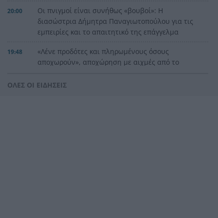
Οι πνιγμοί είναι συνήθως «βουβοί»: Η
20:00
διασώστρια Δήμητρα Παναγιωτοπούλου για τις
εμπειρίες και το απαιτητικό της επάγγελμα
«Λένε προδότες και πληρωμένους όσους
19:48
αποχωρούν», αποχώρηση με αιχμές από το
κόμμα Καρυστιανού
ΟΛΕΣ ΟΙ ΕΙΔΗΣΕΙΣ
Η Ελλάδα θα διεκδικήσει την 9η θέση στο
19:36
Παγκόσμιο πρωτάθλημα Παίδων
Τεσσάρων χρονών παιδί βρέθηκε νεκρό σε
19:24
πισίνα στην Πάρο, ανείπωτη τραγωδία
Μπαράζ συλλήψεων για ναρκωτικά σε Κέρκυρα
19:12
και Λευκάδα
Στον Αστακό ολοκληρώνεται το Ράλι Ιονίου
19:04
Το ναυάγιο των 83 χρόνων: Εντοπίστηκε στο
19:00
Ιόνιο η γερμανική τορπιλάκατος LS 6 του 1943