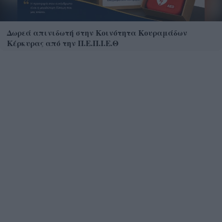
Δωρεά απινιδωτή στην Κοινότητα Κουραμάδων
Κέρκυρας από την Π.Ε.Π.Ι.Ε.Θ