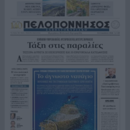
Αντόνιο Μπαντέρας: Γιατί άφησε το Χόλιγουντ
17:38
και επέστρεψε στη Μάλαγα
Τραγωδία, ανασύρθηκε νεκρός 43χρονος από τη
17:34
θάλασσα ανάμεσα σε Αγκίστρι και Αίγινα
Άντι Μπέρναμ: Η συγκινητική εξομολόγηση για
17:29
τον πατέρα του που πάσχει από Αλτσχάιμερ
«Κάτι θα κάνουμε στην Αθήνα»: Η Άννα Βίσση
17:22
άκουσε Τσιτσάνη στο Φισκάρδο και πήρε την
κάρτα της μπάντας
Στα ύψη το μοσχάρι: 28,4% ακριβότερο από τον
16:52
Δεκέμβριο του 2024