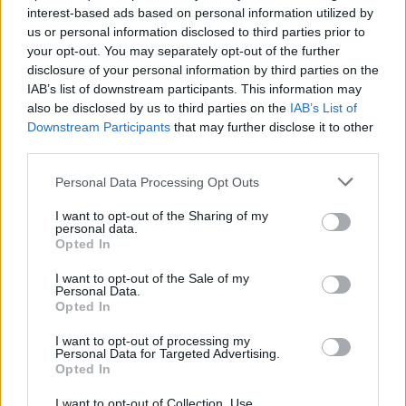
οι κανόνες δεν είναι ίδιοι για όλους
interest-based ads based on personal information utilized by
us or personal information disclosed to third parties prior to
your opt-out. You may separately opt-out of the further
disclosure of your personal information by third parties on the
IAB’s list of downstream participants. This information may
also be disclosed by us to third parties on the
IAB’s List of
Downstream Participants
that may further disclose it to other
third parties.
Please note that this website/app uses one or more Google
Personal Data Processing Opt Outs
services and may gather and store information including but
not limited to your visit or usage behaviour. You may click to
I want to opt-out of the Sharing of my
personal data.
grant or deny consent to Google and its third-party tags to
Opted In
use your data for below specified purposes in below Google
consent section.
I want to opt-out of the Sale of my
Personal Data.
Opted In
I want to opt-out of processing my
Δάντης: Η εξομολόγηση για το «My Number One» – «Με
Personal Data for Targeted Advertising.
Opted In
πείραξε η αχαριστία»
I want to opt-out of Collection, Use,