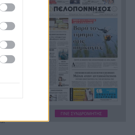
Ορίστηκαν τα ματς που θα
21:12
δώσει η ΑΕΚ στα πλέι-οφς του
Champions League
 επέστρεψαν
Δυτική Αττική: Ο χάρτης της
21:00
μεγάλης καταστροφής, πάνω
από 480.000 στρέμματα
κάηκαν σε 9 χρόνια
Φωτιές: Οι ριπές ανέμου
20:48
ξεπέρασαν τα 150 χιλιόμετρα
ούς φέρεται
την ώρα, ρεκόρ 15ετίας
Από την Κέρκυρα στην
20:47
σωματική
Ερείκουσα ανοίγει πανιά το
Ράλι Ιονίου
«Το βραβείο του το έδωσε στη
20:36
ΓΙΝΕ ΣΥΝΔΡΟΜΗΤΗΣ
μητέρα μας, ήταν πολύ
αι
περήφανος» συγκλονίζει ο
αδελφός του αδικοχαμένου