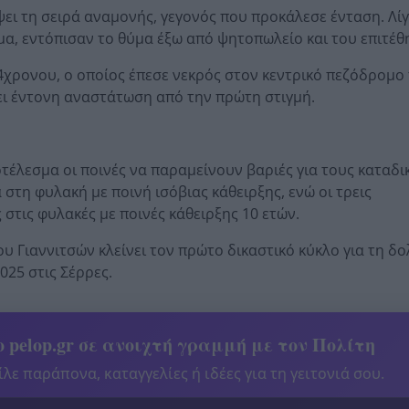
ει τη σειρά αναμονής, γεγονός που προκάλεσε ένταση. Λί
μα, εντόπισαν το θύμα έξω από ψητοπωλείο και του επιτέθ
χρονου, ο οποίος έπεσε νεκρός στον κεντρικό πεζόδρομο
ει έντονη αναστάτωση από την πρώτη στιγμή.
τέλεσμα οι ποινές να παραμείνουν βαριές για τους καταδι
τη φυλακή με ποινή ισόβιας κάθειρξης, ενώ οι τρεις
στις φυλακές με ποινές κάθειρξης 10 ετών.
 Γιαννιτσών κλείνει τον πρώτο δικαστικό κύκλο για τη δ
025 στις Σέρρες.
 pelop.gr σε ανοιχτή γραμμή με τον Πολίτη
λε παράπονα, καταγγελίες ή ιδέες για τη γειτονιά σου.