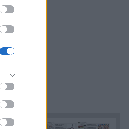
 10 ετών.
Η εκδρομή από την Αμαλιάδα
22:00
καστηρίου,
εξελίχτηκε σε εφιάλτη, νεκρός
32χρονος μετά τη βουτιά σε
παγωμένη βάθρα στον
Όλυμπο
Η Εθνική Παίδων έχασε από τη
21:48
Ρωσία στην πρεμιέρα του
Παγκόσμιου
Ελληνική Ομάδα Διάσωσης
21:36
Αχαΐας: Περιπολίες
πυρασφάλειας, συνδράμει σε
μεγάλα πύρινα μέτωπα, ΦΩΤΟ
Οι φλόγες έχουν ζώσει και
21:24
απειλούν Λούμπα, Ψάθα,
έχουν διατεθεί 23 αεροσκάφη
και 11 ελικόπτερα