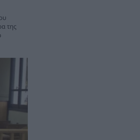
ου
ρα της
ο