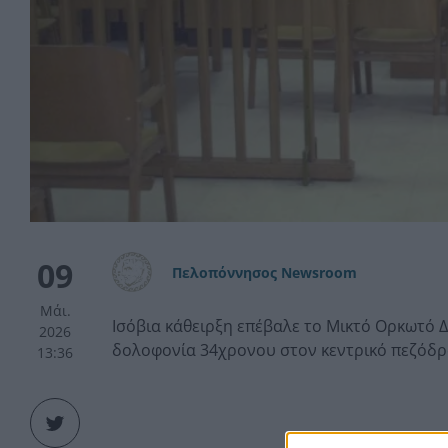
09
Πελοπόννησος Newsroom
Μάι.
Ισόβια κάθειρξη επέβαλε το Μικτό Ορκωτό 
2026
δολοφονία 34χρονου στον κεντρικό πεζόδρ
13:36