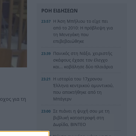
ΡΟΗ ΕΙΔΗΣΕΩΝ
Η Άση Μπήλιου το είχε πει
23:57
από το 2010: Η πρόβλεψη για
τη Μενεγάκη που
επιβεβαιώθηκε
Πανικός στη Νάξο, χειριστής
23:39
σκάφους έχασε τον έλεγχο
και… καβάλησε δύο πλοιάρια
Η ιστορία του 17χρονου
23:21
Έλληνα κεντρικού αμυντικού,
που αποκτήθηκε από τη
οχος για τη
Μπάγερν
Σε πιάνει η ψυχή σου με τη
23:00
βιβλική καταστροφή στη
Δωρίδα, ΒΙΝΤΕΟ