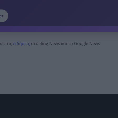
er
λες τις
ειδήσεις
στο Bing News και το Google News