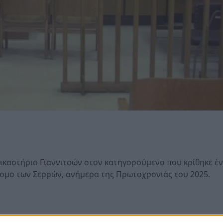
Δικαστήριο Γιαννιτσών στον κατηγορούμενο που κρίθηκε έν
ομο των Σερρών, ανήμερα της Πρωτοχρονιάς του 2025.