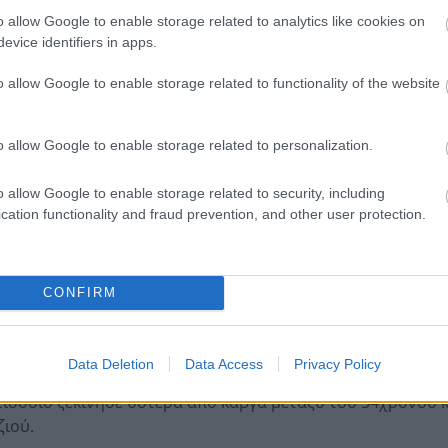
o allow Google to enable storage related to analytics like cookies on
evice identifiers in apps.
ίας 28 έως 31 ετών, δεν αναγνωρίστηκε ελαφρυντικό. Όλοι
o allow Google to enable storage related to functionality of the website
νά κρατούμενοι από τον Ιανουάριο του 2025.
 μαχαίρι
o allow Google to enable storage related to personalization.
ς σε ισόβια κρίθηκε ένοχος ως φυσικός αυτουργός της
ραυμάτισε θανάσιμα τον 34χρονο με στρατιωτικό μαχαίρι.
o allow Google to enable storage related to security, including
cation functionality and fraud prevention, and other user protection.
κρινε ότι είχαν συμμετοχή στην επίθεση, ενώ ένας από αυτ
υ.
CONFIRM
αι ποινές για πλημμεληματικές πράξεις, όπως επικίνδυνη 
ι παραβάσεις της νομοθεσίας περί όπλων.
Data Deletion
Data Access
Privacy Policy
εισόδιο ξεκίνησε ύστερα από καβγά μεταξύ του 34χρονου κ
ζιού.