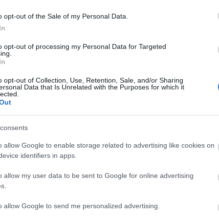
o opt-out of the Sale of my Personal Data.
κασε άλλα τρία άτομα, στα οποία επέβαλε ποινές κάθειρξης
In
ια σε ανθρωποκτονία, καθώς, σύμφωνα με την κρίση του δι
to opt-out of processing my Personal Data for Targeted
ing.
πεμφθεί σε δίκη για την υπόθεση, αθωώθηκε.
In
o opt-out of Collection, Use, Retention, Sale, and/or Sharing
ersonal Data that Is Unrelated with the Purposes for which it
lected.
Out
consents
o allow Google to enable storage related to advertising like cookies on
evice identifiers in apps.
o allow my user data to be sent to Google for online advertising
s.
to allow Google to send me personalized advertising.