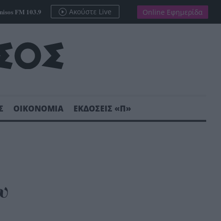
nisos FM 103.9
Ακούστε Live
Online Εφημερίδα
Σ
ΟΙΚΟΝΟΜΙΑ
ΕΚΔΟΣΕΙΣ «Π»
υ