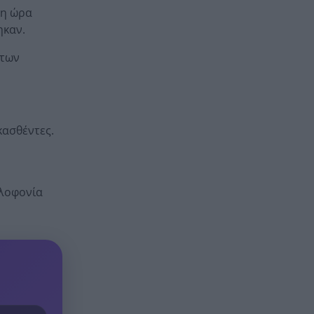
στις φωτιές πιλότου του
γη ώρα
ελικοπτέρου
ηκαν.
Ενίσχυση της Παναχαϊκής από
20:24
 των
την…Πορτογαλία
Καιρός: Με 37άρια, υψηλές
20:12
θερμοκρασίες και ανέμους που
θα φτάσουν τα 7 μποφόρ
κασθέντες.
ολοφονία