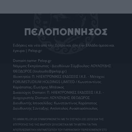
Ειδήσεις
και νέα από την
Πάτρα
και όλη την Ελλάδα άμεσα και
έγκυρα | Pelop.gr
Domain name: Pelop.gr
Νόμιμος Εκπρόσωπος - Διευθύνων Σύμβουλος: ΛΟΥΛΟΥΔΗΣ
ΘΕΟΔΩΡΟΣ (louloudis@pelop.gr)
Ιδιοκτησία: Π. ΗΛΕΚΤΡΟΝΙΚΕΣ ΕΚΔΟΣΕΙΣ Ι.Κ.Ε. - Μέτοχοι:
FORUMSTUDIUM HOLDINGS LIMITED / Κωνσταντίνος
Καράπαπας /Σωτήρης Μπέσκος
Δικαιούχος Domain: Π. ΗΛΕΚΤΡΟΝΙΚΕΣ ΕΚΔΟΣΕΙΣ Ι.Κ.Ε. -
Διαχειριστής Domain: ΛΟΥΛΟΥΔΗΣ ΘΕΟΔΩΡΟΣ
Διευθυντής Ιστοσελίδας: Κωνσταντίνος Καράπαπας
Διευθυντής Σύνταξης: Απόστολος Αναστασόπουλος
ΤΟ WWW.PELOP.GR ΣΥΜΜΟΡΦΩΝΕΤΑΙ ΜΕ ΤΗ ΣΥΣΤΑΣΗ (ΕΕ) 2018/334 ΤΗΣ
ΕΠΙΤΡΟΠΗΣ ΤΗΣ 1ΗΣ ΜΑΡΤΙΟΥ 2018 ΣΧΕΤΙΚΑ ΜΕ ΤΑ ΜΕΤΡΑ ΓΙΑ ΤΗΝ
ΑΠΟΤΕΛΕΣΜΑΤΙΚΗ ΑΝΤΙΜΕΤΩΠΙΣΗ ΤΟΥ ΠΑΡΑΝΟΜΟΥ ΠΕΡΙΕΧΟΜΕΝΟΥ ΣΤΟ