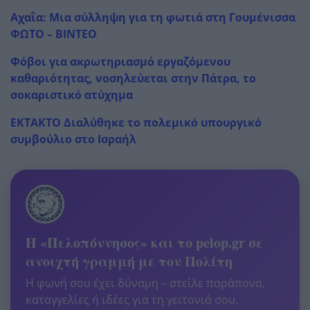
Αχαΐα: Μια σύλληψη για τη φωτιά στη Γουμένισσα
ΦΩΤΟ – ΒΙΝΤΕΟ
Φόβοι για ακρωτηριασμό εργαζόμενου
καθαριότητας, νοσηλεύεται στην Πάτρα, το
σοκαριστικό ατύχημα
EKTAKTO Διαλύθηκε το πολεμικό υπουργικό
συμβούλιο στο Ισραήλ
Η «Πελοπόννησος» και το pelop.gr σε
ανοιχτή γραμμή με τον Πολίτη
Η φωνή σου έχει δύναμη – στείλε παράπονα,
καταγγελίες ή ιδέες για τη γειτονιά σου.