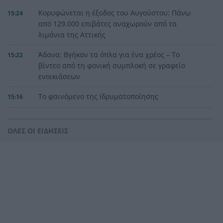
Κορυφώνεται η έξοδος του Αυγούστου: Πάνω
15:24
από 129.000 επιβάτες αναχωρούν από τα
λιμάνια της Αττικής
Άδανα: Βγήκαν τα όπλα για ένα χρέος – Το
15:22
βίντεο από τη φονική συμπλοκή σε γραφείο
ενοικιάσεων
Το φαινόμενο της Ιδρυματοποίησης
15:16
Ισπανία: Το κύκλωμα των 24 εκατ. ευρώ –
15:15
Ναρκωτικά στο ένα δρομολόγιο, μετανάστες
ΟΛΕΣ ΟΙ ΕΙΔΗΣΕΙΣ
στην επιστροφή
Πανεπιστήμιο Πατρών: 168 αιτήσεις από 23
15:06
χώρες για το αγγλόφωνο Ιατρικό Τμήμα
«Πράσινο φως» για την οριστική θωράκιση του
14:59
Οδοντωτού: Η Περιφέρεια Δυτικής Ελλάδας
διαθέτει 1,86 εκατ. ευρώ για την μελέτη
επαναλειτουργίας του ιστορικού σιδηρόδρομου