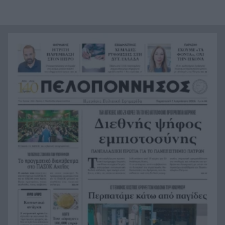
Η εμπειρία της Δυτικής Ελλάδας για την
14:18
κλιματική κρίση και τη Δημόσια Υγεία
παρουσιάστηκε στις ΗΠΑ
Πως έπιασαν στη Γερμανία τον 31χρονο που
14:13
αναζητούνταν για τρεις δολοφονίες
«Βροχή» στην Πάτρα: Αγιο είχε ένας άνδρας που
14:00
έπεσαν πάνω του σοβάδες στην οδό Κορίνθου
Σέρρες: Πήγαιναν στη δουλειά και δεν έφτασαν
13:52
ποτέ η μητέρα και 21χρονος γιος που
σκοτώθηκαν σε τροχαίο
ΣΕΦ: Ακυρώθηκε ο διαγωνισμός για την
13:44
ενεργειακή αναβάθμιση – Νέα διαδικασία στις
10 Σεπτεμβρίου
myAGRO: Νέα εποχή στις αγροτικές ενισχύσεις –
13:36
Οι αλλαγές στις αιτήσεις του 2026