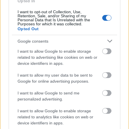
Opted In
I want to opt-out of Collection, Use,
«Φίλτρο» της ΑΑΔΕ στις τραπεζικές καταθέσεις: Πότε
Retention, Sale, and/or Sharing of my
Personal Data that Is Unrelated with the
το χαρτζιλίκι και οι αναλήψεις θεωρούνται κρυφή
Purposes for which it was collected.
δωρεά
Opted Out
Google consents
I want to allow Google to enable storage
related to advertising like cookies on web or
device identifiers in apps.
I want to allow my user data to be sent to
Google for online advertising purposes.
I want to allow Google to send me
personalized advertising.
I want to allow Google to enable storage
Το «ντόνατ» της OpenAI: Όλα όσα ξέρουμε για την
related to analytics like cookies on web or
πρώτη της συσκευή με υπογραφή Jony Ive
device identifiers in apps.