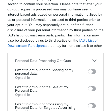
section to confirm your selection. Please note that after your
opt-out request is processed you may continue seeing
interest-based ads based on personal information utilized by
us or personal information disclosed to third parties prior to
your opt-out. You may separately opt-out of the further
disclosure of your personal information by third parties on the
Το «Πλήρωμα 94» στο Καρναβάλι του Κότορ, στο
IAB’s list of downstream participants. This information may
Μαυροβούνιο ΦΩΤΟ
also be disclosed by us to third parties on the
IAB’s List of
Downstream Participants
that may further disclose it to other
third parties.
Please note that this website/app uses one or more Google
Personal Data Processing Opt Outs
services and may gather and store information including but
not limited to your visit or usage behaviour. You may click to
I want to opt-out of the Sharing of my
personal data.
grant or deny consent to Google and its third-party tags to
Opted In
use your data for below specified purposes in below Google
consent section.
I want to opt-out of the Sale of my
Personal Data.
Opted In
I want to opt-out of processing my
Personal Data for Targeted Advertising.