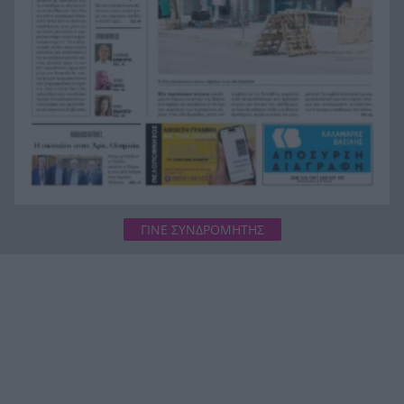
Το ξεχωριστό μήνυμα της Δράκου για το
13:28
Ευρωπαϊκό πρωτάθλημα στο Παρίσι
Πάτρα: Διανομή 22 τόνων τροφής για αδέσποτα
13:23
ζώα από τον Δήμο – Ικανοποιούνται 438
αιτήματα
ΓΙΝΕ ΣΥΝΔΡΟΜΗΤΗΣ