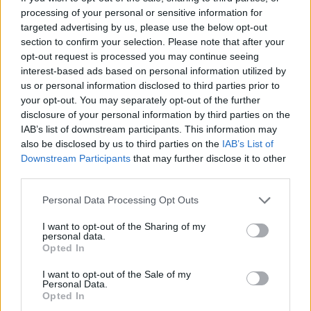
processing of your personal or sensitive information for
targeted advertising by us, please use the below opt-out
section to confirm your selection. Please note that after your
opt-out request is processed you may continue seeing
interest-based ads based on personal information utilized by
us or personal information disclosed to third parties prior to
your opt-out. You may separately opt-out of the further
disclosure of your personal information by third parties on the
IAB’s list of downstream participants. This information may
Το Minecraft έρχεται στο Nintendo Switch 2 όπως δεν το
also be disclosed by us to third parties on the
IAB’s List of
έχετε ξαναδεί
Downstream Participants
that may further disclose it to other
third parties.
Please note that this website/app uses one or more Google
Personal Data Processing Opt Outs
services and may gather and store information including but
not limited to your visit or usage behaviour. You may click to
I want to opt-out of the Sharing of my
personal data.
grant or deny consent to Google and its third-party tags to
Opted In
use your data for below specified purposes in below Google
consent section.
I want to opt-out of the Sale of my
Personal Data.
Opted In