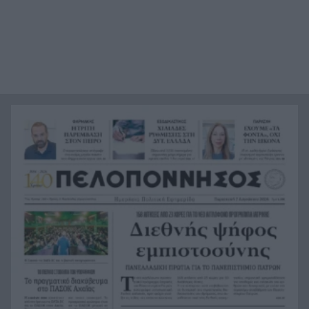
Η Εθνική Νέων Γυναικών νίκησε και φουλάρει
10:24
για την 5η θέση
Τραγωδία σε σχολείο της Ταϊλανδής: Νεαρός
10:18
άνοιξε πυρ και σκότωσε 7 άτομα
Following: Η ψευδαίσθηση του ελέγχου
10:15
Οι σημερινές προβλέψεις για όλα τα ζώδια
10:07
Ηλεία: Δύο συλλήψεις στο Αρκούδι για
9:51
αυθαίρετες κατασκευές και κατάληψη αιγιαλού
Πάτρα: Δύο συλλήψεις για διατάραξη κοινής
9:43
ησυχίας
«Καμπάνες» 10% έως 40% για άτυπες δωρεές: Οι
9:33
παγίδες με μετρητά, κοινούς λογαριασμούς και
IRIS που ενεργοποιούν την εφορία
Τραγωδία στην άσφαλτο στις Σέρρες: Δύο νεκροί
9:25
σε σφοδρή σύγκρουση ΙΧ με φορτηγό