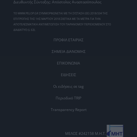
Διευθυντής Σύνταξης: Απόστολος Αναστασόπουλος
ΤΟ WWW.PELOP.GR ΣΥΜΜΟΡΦΩΝΕΤΑΙ ΜΕ ΤΗ ΣΥΣΤΑΣΗ (ΕΕ) 2018/334 ΤΗΣ
ΕΠΙΤΡΟΠΗΣ ΤΗΣ 1ΗΣ ΜΑΡΤΙΟΥ 2018 ΣΧΕΤΙΚΑ ΜΕ ΤΑ ΜΕΤΡΑ ΓΙΑ ΤΗΝ
ΑΠΟΤΕΛΕΣΜΑΤΙΚΗ ΑΝΤΙΜΕΤΩΠΙΣΗ ΤΟΥ ΠΑΡΑΝΟΜΟΥ ΠΕΡΙΕΧΟΜΕΝΟΥ ΣΤΟ
ΔΙΑΔΙΚΤΥΟ (L 63).
ΠΡΟΦΙΛ ΕΤΑΙΡΙΑΣ
ΣΗΜΕΙΑ ΔΙΑΝΟΜΗΣ
ΕΠΙΚΟΙΝΩΝΙΑ
ΕΙΔΗΣΕΙΣ
Οι ειδήσεις σε tag
Περιοδικό TRIP
Transparency Report
ΜΕΛΟΣ #242158 Μ.Η.Τ.