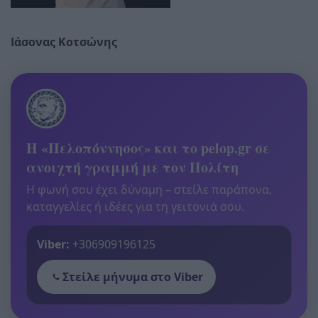
Ιάσονας Κοτσώνης
Η «Πελοπόννησος» και το pelop.gr σε
ανοιχτή γραμμή με τον Πολίτη
Η φωνή σου έχει δύναμη – στείλε παράπονα,
καταγγελίες ή ιδέες για τη γειτονιά σου.
Viber:
+306909196125
Στείλε μήνυμα στο Viber