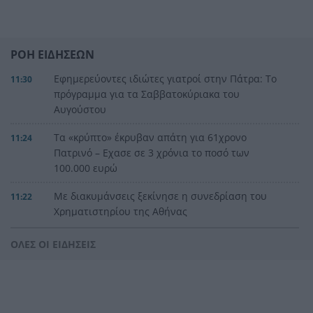
ΡΟΗ ΕΙΔΗΣΕΩΝ
Εφημερεύοντες ιδιώτες γιατροί στην Πάτρα: Το
11:30
πρόγραμμα για τα Σαββατοκύριακα του
Αυγούστου
Τα «κρύπτο» έκρυβαν απάτη για 61χρονο
11:24
Πατρινό – Εχασε σε 3 χρόνια το ποσό των
100.000 ευρώ
Με διακυμάνσεις ξεκίνησε η συνεδρίαση του
11:22
Χρηματιστηρίου της Αθήνας
Σοκάρει η οικογενειακή τραγωδία στις Σέρρες:
11:16
ΟΛΕΣ ΟΙ ΕΙΔΗΣΕΙΣ
Νεκροί μητέρα και γιος σε μετωπική με φορτηγό
ΒΙΝΤΕΟ
CrediaBank: Οικονομικά Αποτελέσματα A’
11:08