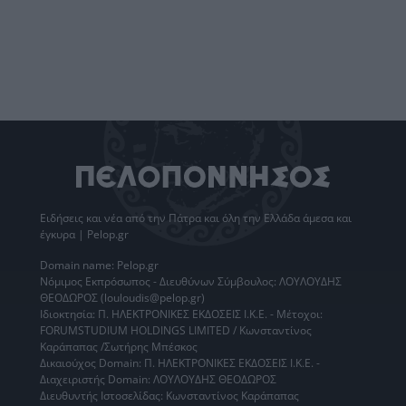
Ειδήσεις
και νέα από την
Πάτρα
και όλη την Ελλάδα άμεσα και
έγκυρα | Pelop.gr
Domain name: Pelop.gr
Νόμιμος Εκπρόσωπος - Διευθύνων Σύμβουλος: ΛΟΥΛΟΥΔΗΣ
ΘΕΟΔΩΡΟΣ (louloudis@pelop.gr)
Ιδιοκτησία: Π. ΗΛΕΚΤΡΟΝΙΚΕΣ ΕΚΔΟΣΕΙΣ Ι.Κ.Ε. - Μέτοχοι:
FORUMSTUDIUM HOLDINGS LIMITED / Κωνσταντίνος
Καράπαπας /Σωτήρης Μπέσκος
Δικαιούχος Domain: Π. ΗΛΕΚΤΡΟΝΙΚΕΣ ΕΚΔΟΣΕΙΣ Ι.Κ.Ε. -
Διαχειριστής Domain: ΛΟΥΛΟΥΔΗΣ ΘΕΟΔΩΡΟΣ
Διευθυντής Ιστοσελίδας: Κωνσταντίνος Καράπαπας