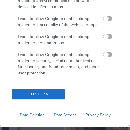
related to analytics like cookies on web or
μεροκάματο το Σάββατο
device identifiers in apps.
I want to allow Google to enable storage
related to functionality of the website or app.
I want to allow Google to enable storage
related to personalization.
I want to allow Google to enable storage
related to security, including authentication
functionality and fraud prevention, and other
user protection.
Η Google ΑΙ ο Hassabis και η δήλωση για την θεραπεία
CONFIRM
του καρκίνου που εξηγεί τις αλλαγές στην κορυφή
Data Deletion
Data Access
Privacy Policy