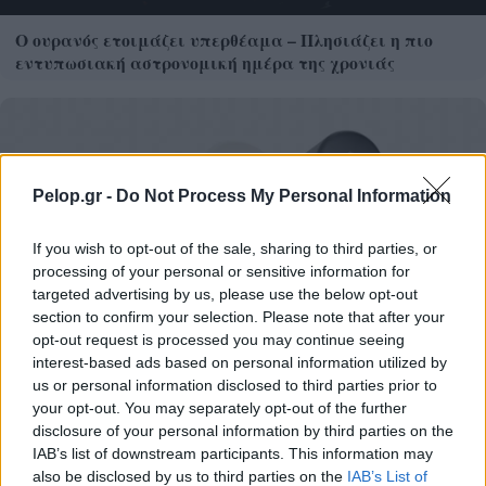
Ο ουρανός ετοιμάζει υπερθέαμα – Πλησιάζει η πιο
εντυπωσιακή αστρονομική ημέρα της χρονιάς
Pelop.gr -
Do Not Process My Personal Information
If you wish to opt-out of the sale, sharing to third parties, or
processing of your personal or sensitive information for
targeted advertising by us, please use the below opt-out
section to confirm your selection. Please note that after your
opt-out request is processed you may continue seeing
interest-based ads based on personal information utilized by
us or personal information disclosed to third parties prior to
CMF Clip Pro: Τα open-ear earbuds της Nothing με θήκη
your opt-out. You may separately opt-out of the further
Smart Dial
disclosure of your personal information by third parties on the
IAB’s list of downstream participants. This information may
also be disclosed by us to third parties on the
IAB’s List of