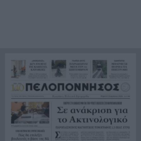
Οι σημερινές προβλέψεις για όλα τα ζώδια
10:09
Μπλόκο σε γλέντι στην Ακράτα: Σύλληψη για τη
10:00
live μουσική που ξεσήκωσε την περιοχή
Επιχείρηση διάσωσης στην Κρήτη:
9:52
Εντοπίστηκαν 40 μετανάστες νότια της
Ιεράπετρας
«Ένα παιδί μετράει τ’ άστρα» του Μενέλαου
9:42
Λουντέμη στην Αρχαία Ολυμπία
Τρόμος σε κατάστημα στο Αίγιο: Την χτύπησαν
9:35
και της πήραν τα χρήματα – Χειροπέδες σε δύο
αλλοδαπές
Σήμερα το τελευταίο «αντίο» στον Λάκη Χαλκιά
9:27
Ακίνητα κοντά στη θάλασσα: Πού «χτυπάνε
9:20
κόκκινο» οι τιμές στην Πελοπόννησο
Ράλι για τον χρυσό: Έσπασε το φράγμα των
9:11