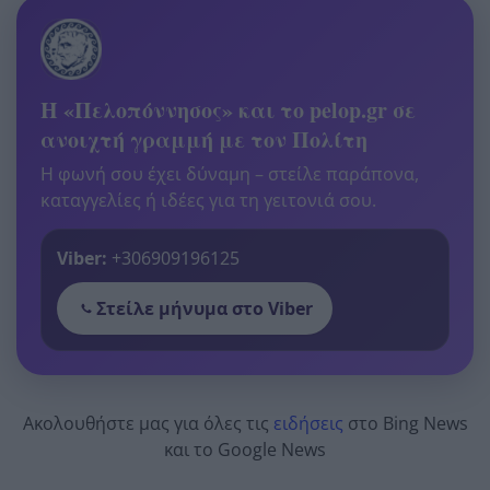
Η «Πελοπόννησος» και το pelop.gr σε
ανοιχτή γραμμή με τον Πολίτη
Η φωνή σου έχει δύναμη – στείλε παράπονα,
καταγγελίες ή ιδέες για τη γειτονιά σου.
Viber:
+306909196125
Στείλε μήνυμα στο Viber
Ακολουθήστε μας για όλες τις
ειδήσεις
στο Bing News
και το Google News