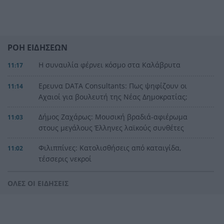
ΡΟΗ ΕΙΔΗΣΕΩΝ
Η συναυλία φέρνει κόσμο στα Καλάβρυτα
11:17
Ερευνα DATA Consultants: Πως ψηφίζουν οι
11:14
Αχαιοί για βουλευτή της Νέας Δημοκρατίας;
Δήμος Ζαχάρως: Μουσική βραδιά-αφιέρωμα
11:03
στους μεγάλους Έλληνες λαϊκούς συνθέτες
Φιλιππίνες: Κατολισθήσεις από καταιγίδα,
11:02
τέσσερις νεκροί
Που θα δείτε την μάχη του ΠΑΟΚ με την
10:55
ΟΛΕΣ ΟΙ ΕΙΔΗΣΕΙΣ
Αντερλεχτ
ΠΓΝΠ: Δωρεά στη μνήμη του ογκολόγου Θωμά
10:53
Μακατσώρη