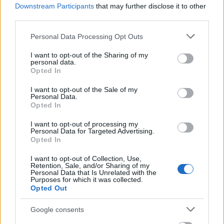
Downstream Participants
that may further disclose it to other
third parties.
Please note that this website/app uses one or more Google
Personal Data Processing Opt Outs
services and may gather and store information including but
not limited to your visit or usage behaviour. You may click to
I want to opt-out of the Sharing of my
personal data.
grant or deny consent to Google and its third-party tags to
Opted In
use your data for below specified purposes in below Google
consent section.
I want to opt-out of the Sale of my
Personal Data.
Opted In
I want to opt-out of processing my
Personal Data for Targeted Advertising.
Opted In
I want to opt-out of Collection, Use,
Retention, Sale, and/or Sharing of my
Εκπαιδευτικός περίπατος των Παιδικών
Personal Data that Is Unrelated with the
Purposes for which it was collected.
Κατασκηνώσεων σε Πλαζ και Ροΐτικα
Opted Out
Google consents