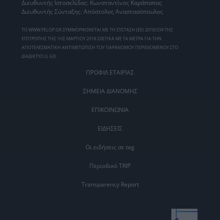
Διευθυντής Ιστοσελίδας: Κωνσταντίνος Καράπαπας
Διευθυντής Σύνταξης: Απόστολος Αναστασόπουλος
ΤΟ WWW.PELOP.GR ΣΥΜΜΟΡΦΩΝΕΤΑΙ ΜΕ ΤΗ ΣΥΣΤΑΣΗ (ΕΕ) 2018/334 ΤΗΣ
ΕΠΙΤΡΟΠΗΣ ΤΗΣ 1ΗΣ ΜΑΡΤΙΟΥ 2018 ΣΧΕΤΙΚΑ ΜΕ ΤΑ ΜΕΤΡΑ ΓΙΑ ΤΗΝ
ΑΠΟΤΕΛΕΣΜΑΤΙΚΗ ΑΝΤΙΜΕΤΩΠΙΣΗ ΤΟΥ ΠΑΡΑΝΟΜΟΥ ΠΕΡΙΕΧΟΜΕΝΟΥ ΣΤΟ
ΔΙΑΔΙΚΤΥΟ (L 63).
ΠΡΟΦΙΛ ΕΤΑΙΡΙΑΣ
ΣΗΜΕΙΑ ΔΙΑΝΟΜΗΣ
ΕΠΙΚΟΙΝΩΝΙΑ
ΕΙΔΗΣΕΙΣ
Οι ειδήσεις σε tag
Περιοδικό TRIP
Transparency Report