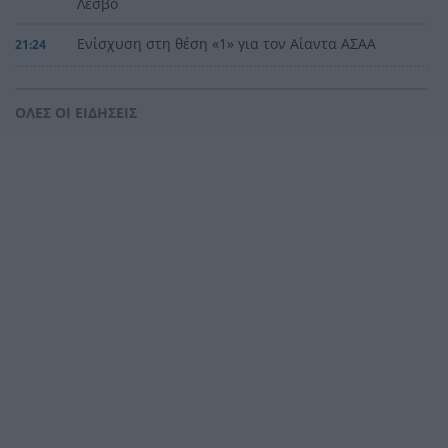
Λέσβο
Ενίσχυση στη θέση «1» για τον Αίαντα ΑΣΑΑ
21:24
Ιράν: Όροι που «καίνε» για το άνοιγμα των
21:12
Στενών του Ορμούζ
ΟΛΕΣ ΟΙ ΕΙΔΗΣΕΙΣ
Το βιολί της στο Αιγαίο η Τουρκία, συνεχίζει τις
21:00
παραβιάσεις
Αυτή είναι η μαρμελάδα που ανακλήθηκε από
20:48
τον ΕΦΕΤ, ο λόγος
Χαμάς: Παραμένει έτοιμη να εφαρμόσει το
20:36
ειρηνευτικό σχέδιο των ΗΠΑ για τη Γάζα
Φιστίκια: 6 οφέλη για καρδιά, έντερο και
20:24
σάκχαρο – Τι δείχνουν οι μελέτες
«Ας αναπαυτεί εν ειρήνη», Ρεάλ, Μπαρτσελόνα
20:12
και Ομοσπονδία Αργεντινής για τον χαμό του
πατέρα του Μέσι