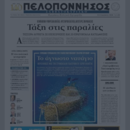
Ιόνιο η γερμανική τορπιλάκατος LS 6 του 1943
Τεράστια αρκούδα σχεδόν 300 κιλά βρέθηκε
18:48
νεκρή στην Καστοριά
Τρομερό τροχαίο με γουρούνα στον δρόμο
18:36
Μυρτιάς-Αγίου Ηλία, ΦΩΤΟ
Η Εθνική Παίδων μπροστά για μεγάλο διάστημα,
18:24
αλλά ηττήθηκε από το Ισράηλ
«Ήθελα να είναι ο φίλαθλος που θα έχει
18:12
εισιτήριο διαρκείας στον ΟΦΗ από την κοιλιά
της μάνας του!»