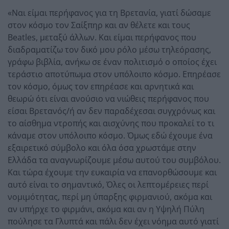
«Ναι είμαι περήφανος για τη Βρετανία, γιατί δώσαμε
στον κόσμο τον Σαίξπηρ και αν θέλετε και τους
Beatles, μεταξύ άλλων. Και είμαι περήφανος που
διαδραματίζω τον δικό μου ρόλο μέσω τηλεόρασης,
γράφω βιβλία, ανήκω σε έναν πολιτισμό ο οποίος έχει
τεράστιο αποτύπωμα στον υπόλοιπο κόσμο. Επηρέασε
τον κόσμο, όμως τον επηρέασε και αρνητικά και
θεωρώ ότι είναι ανούσιο να νιώθεις περήφανος που
είσαι Βρετανός/ή αν δεν παραδέχεσαι συγχρόνως και
το αίσθημα ντροπής και αισχύνης που προκαλεί το τι
κάναμε στον υπόλοιπο κόσμο. Όμως εδώ έχουμε ένα
εξαιρετικό σύμβολο και όλα όσα χρωστάμε στην
Ελλάδα τα αναγνωρίζουμε μέσω αυτού του συμβόλου.
Και τώρα έχουμε την ευκαιρία να επανορθώσουμε και
αυτό είναι το σημαντικό, Όλες οι λεπτομέρειες περί
νομιμότητας, περί μη ύπαρξης φιρμανιού, ακόμα και
αν υπήρχε το φιρμάνι, ακόμα και αν η Υψηλή Πύλη
πούλησε τα Γλυπτά και πάλι δεν έχει νόημα αυτό γιατί