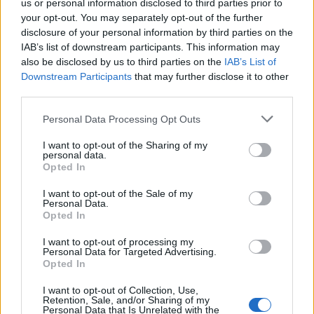
us or personal information disclosed to third parties prior to
your opt-out. You may separately opt-out of the further
disclosure of your personal information by third parties on the
Από το Δίκτυο
IAB’s list of downstream participants. This information may
also be disclosed by us to third parties on the
IAB’s List of
Downstream Participants
that may further disclose it to other
third parties.
Please note that this website/app uses one or more Google
Personal Data Processing Opt Outs
services and may gather and store information including but
not limited to your visit or usage behaviour. You may click to
I want to opt-out of the Sharing of my
personal data.
grant or deny consent to Google and its third-party tags to
Opted In
use your data for below specified purposes in below Google
consent section.
I want to opt-out of the Sale of my
Personal Data.
Opted In
I want to opt-out of processing my
Personal Data for Targeted Advertising.
Opted In
Ποιοι δικαιούνται σύνταξη 409 ευρώ χωρίς ένσημα
I want to opt-out of Collection, Use,
Retention, Sale, and/or Sharing of my
Personal Data that Is Unrelated with the