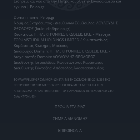
Ειδήσεις
και νέα από την
Πάτρα
και όλη την Ελλάδα άμεσα και
έγκυρα | Pelop.gr
Domain name: Pelop.gr
Νόμιμος Εκπρόσωπος - Διευθύνων Σύμβουλος: ΛΟΥΛΟΥΔΗΣ
ΘΕΟΔΩΡΟΣ (louloudis@pelop.gr)
Ιδιοκτησία: Π. ΗΛΕΚΤΡΟΝΙΚΕΣ ΕΚΔΟΣΕΙΣ Ι.Κ.Ε. - Μέτοχοι:
FORUMSTUDIUM HOLDINGS LIMITED / Κωνσταντίνος
Καράπαπας /Σωτήρης Μπέσκος
Δικαιούχος Domain: Π. ΗΛΕΚΤΡΟΝΙΚΕΣ ΕΚΔΟΣΕΙΣ Ι.Κ.Ε. -
Διαχειριστής Domain: ΛΟΥΛΟΥΔΗΣ ΘΕΟΔΩΡΟΣ
Διευθυντής Ιστοσελίδας: Κωνσταντίνος Καράπαπας
Διευθυντής Σύνταξης: Απόστολος Αναστασόπουλος
ΤΟ WWW.PELOP.GR ΣΥΜΜΟΡΦΩΝΕΤΑΙ ΜΕ ΤΗ ΣΥΣΤΑΣΗ (ΕΕ) 2018/334 ΤΗΣ
ΕΠΙΤΡΟΠΗΣ ΤΗΣ 1ΗΣ ΜΑΡΤΙΟΥ 2018 ΣΧΕΤΙΚΑ ΜΕ ΤΑ ΜΕΤΡΑ ΓΙΑ ΤΗΝ
ΑΠΟΤΕΛΕΣΜΑΤΙΚΗ ΑΝΤΙΜΕΤΩΠΙΣΗ ΤΟΥ ΠΑΡΑΝΟΜΟΥ ΠΕΡΙΕΧΟΜΕΝΟΥ ΣΤΟ
ΔΙΑΔΙΚΤΥΟ (L 63).
ΠΡΟΦΙΛ ΕΤΑΙΡΙΑΣ
ΣΗΜΕΙΑ ΔΙΑΝΟΜΗΣ
ΕΠΙΚΟΙΝΩΝΙΑ