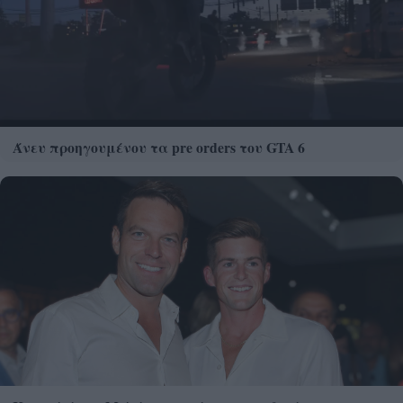
Άνευ προηγουμένου τα pre orders του GTA 6