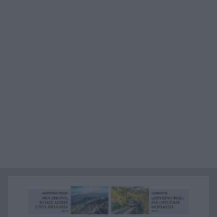
Οι πνιγμοί είναι συνήθως «βουβοί»: Η
20:00
διασώστρια Δήμητρα Παναγιωτοπούλου για τις
εμπειρίες και το απαιτητικό της επάγγελμα
«Λένε προδότες και πληρωμένους όσους
19:48
αποχωρούν», διαζύγιο με αιχμές στο κόμμα
Καρυστιανού
Η Ελλάδα θα διεκδικήσει την 9η θέση στο
19:36
Παγκόσμιο πρωτάθλημα Παίδων
Τεσσάρων χρονών παιδί βρέθηκε νεκρό σε
19:24
πισίνα στην Πάρο, ανείπωτη τραγωδία
Μπαράζ συλλήψεων για ναρκωτικά σε Κέρκυρα
19:12
και Λευκάδα
Στον Αστακό ολοκληρώνεται το Ράλι Ιονίου
19:04
Το ναυάγιο των 83 χρόνων: Εντοπίστηκε στο
19:00