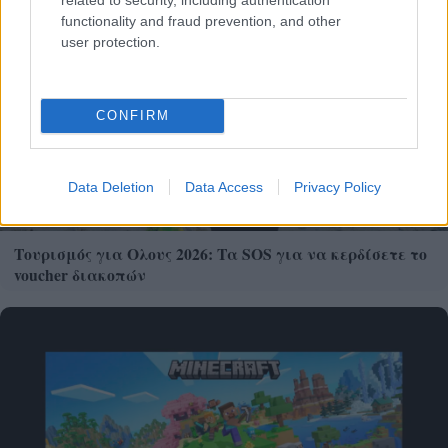
functionality and fraud prevention, and other
user protection.
CONFIRM
Data Deletion
Data Access
Privacy Policy
Τουρισμός για Ολους 2026: Τα SOS για να κερδίσετε το
voucher διακοπών