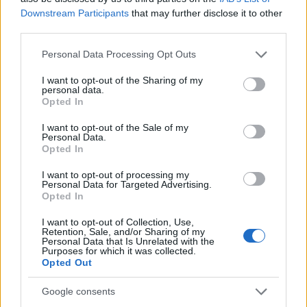
Downstream Participants
that may further disclose it to other
third parties.
Please note that this website/app uses one or more Google
Personal Data Processing Opt Outs
services and may gather and store information including but
not limited to your visit or usage behaviour. You may click to
I want to opt-out of the Sharing of my
Δεκαπενταύγουστος 2026: Πόσο αυξάνεται το
personal data.
grant or deny consent to Google and its third-party tags to
Opted In
μεροκάματο το Σάββατο
use your data for below specified purposes in below Google
consent section.
I want to opt-out of the Sale of my
Personal Data.
Opted In
I want to opt-out of processing my
Personal Data for Targeted Advertising.
Opted In
I want to opt-out of Collection, Use,
Retention, Sale, and/or Sharing of my
Personal Data that Is Unrelated with the
Purposes for which it was collected.
Opted Out
Google consents
Η Meta παραδέχεται παραβίαση από AI μοντέλο της