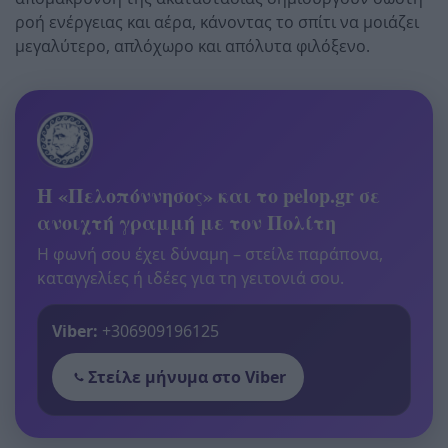
ροή ενέργειας και αέρα, κάνοντας το σπίτι να μοιάζει
μεγαλύτερο, απλόχωρο και απόλυτα φιλόξενο.
Η «Πελοπόννησος» και το pelop.gr σε
ανοιχτή γραμμή με τον Πολίτη
Η φωνή σου έχει δύναμη – στείλε παράπονα,
καταγγελίες ή ιδέες για τη γειτονιά σου.
Viber:
+306909196125
Στείλε μήνυμα στο Viber