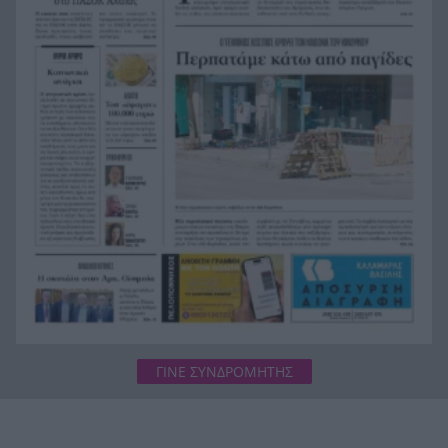
Οι φορτιστές και οι κίνδυνοι, τι πρέπει να
23:21
προσέχουμε με τις ηλεκτρικές και ηλεκτρονικές
συσκευές
Στην Αθήνα η 46χρονη που κατηγορείται για
23:02
συμμετοχή στην τραγωδία της Marfin
Ο ΠΑΟΚ τα έκανε θάλασσα και τώρα τρέχει
22:56
ΓΙΝΕ ΣΥΝΔΡΟΜΗΤΗΣ