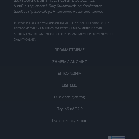
Διαχειριστής Domain: ΛΟΥΛΟΥΔΗΣ ΘΕΟΔΩΡΟΣ
Διευθυντής Ιστοσελίδας: Κωνσταντίνος Καράπαπας
Διευθυντής Σύνταξης: Απόστολος Αναστασόπουλος
ΤΟ WWW.PELOP.GR ΣΥΜΜΟΡΦΩΝΕΤΑΙ ΜΕ ΤΗ ΣΥΣΤΑΣΗ (ΕΕ) 2018/334 ΤΗΣ
ΕΠΙΤΡΟΠΗΣ ΤΗΣ 1ΗΣ ΜΑΡΤΙΟΥ 2018 ΣΧΕΤΙΚΑ ΜΕ ΤΑ ΜΕΤΡΑ ΓΙΑ ΤΗΝ
ΑΠΟΤΕΛΕΣΜΑΤΙΚΗ ΑΝΤΙΜΕΤΩΠΙΣΗ ΤΟΥ ΠΑΡΑΝΟΜΟΥ ΠΕΡΙΕΧΟΜΕΝΟΥ ΣΤΟ
ΔΙΑΔΙΚΤΥΟ (L 63).
ΠΡΟΦΙΛ ΕΤΑΙΡΙΑΣ
ΣΗΜΕΙΑ ΔΙΑΝΟΜΗΣ
ΕΠΙΚΟΙΝΩΝΙΑ
ΕΙΔΗΣΕΙΣ
Οι ειδήσεις σε tag
Περιοδικό TRIP
Transparency Report