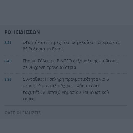
ΡΟΗ ΕΙΔΗΣΕΩΝ
«Φωτιά» στις τιμές του πετρελαίου: Ξεπέρασε τα
8:51
83 δολάρια το Brent
Περού: Σάλος με ΒΙΝΤΕΟ σεξουαλικής επίθεσης
8:43
σε 26χρονη τραγουδίστρια
Συντάξεις: Η σκληρή πραγματικότητα για 6
8:35
στους 10 συνταξιούχους – Χάσμα δύο
ταχυτήτων μεταξύ Δημοσίου και ιδιωτικού
τομέα
Φωτιές από αμέλεια σε Σκύρο και Λακωνία: Δύο
8:23
ΟΛΕΣ ΟΙ ΕΙΔΗΣΕΙΣ
συλλήψεις από την Πυροσβεστική, τσουχτερό
πρόστιμο για τη ψησταριά