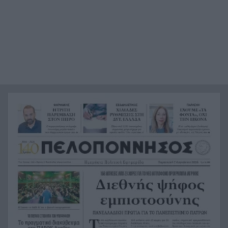
Υπόθεση Marfin: Στην Εισαγγελία σήμερα η
7:31
46χρονη μετά την έκδοσή της από τη Βρετανία
Κίνδυνος Πυρκαγιάς: Σε «κίτρινο» συναγερμό
7:23
Δυτική Ελλάδα, Πελοπόννησος, Αττική και νησιά
του Αιγαίου
ΟΠΕΚΑ: Πιστώνεται σήμερα η δεύτερη δόση του
7:13
χρηματικού βοηθήματος σε τρίτεκνους και
πολύτεκνους
Καιρός: Ο υδράργυρος παίρνει την ανηφόρα –
7:08
Ξεκινά τριήμερο με έντονη ζέστη και ισχυρά
μελτέμια, η πρόγνωση για την Πάτρα
«Δεν θα μπορέσω να εργαστώ για κάποιο χρονικό
23:57
διάστημα», η αποκάλυψη του ράπερ Mike
Η τρομερή υποδοχή του Σαλάχ στην
23:39
Τραπεζούντα, ΒΙΝΤΕΟ