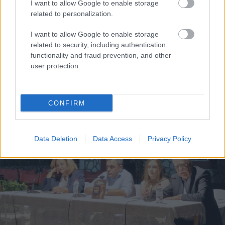
I want to allow Google to enable storage
related to personalization.
I want to allow Google to enable storage
related to security, including authentication
functionality and fraud prevention, and other
Ελαστικά & Καλοκαίρι: Πώς να ελέγξετε τα λάστιχα
user protection.
σε 2 λεπτά πριν το ταξίδι
CONFIRM
Data Deletion
Data Access
Privacy Policy