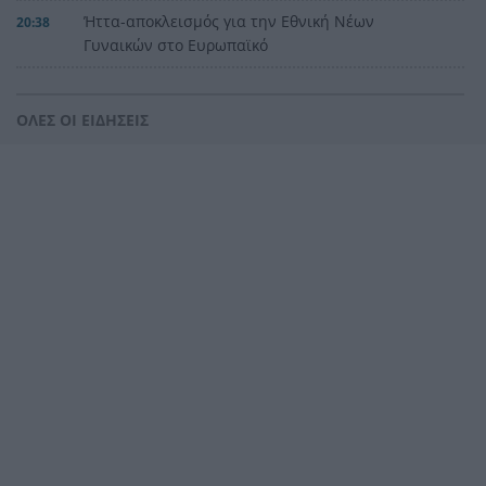
Ήττα-αποκλεισμός για την Εθνική Nέων
20:38
Γυναικών στο Ευρωπαϊκό
Δικαστικό μπλόκο στους δασμούς Τραμπ:
20:33
Επιστρέφονται 100 δισεκατομμύρια δολάρια σε
ΟΛΕΣ ΟΙ ΕΙΔΗΣΕΙΣ
επιχειρήσεις
Αιγιάλεια: Ήρθαν από τη Βρετανία για μια νέα
20:25
ζωή και η πυρκαγιά τους άφησε στο δρόμο!
Φωτιά Αττικοβοιωτία: Όλα τα μέτρα στήριξης
20:13
για τους πυρόπληκτους – Τα ποσά των
επιδομάτων και η στεγαστική συνδρομή
Με πατρινά γκολ η εύκολη νίκη για την Εθνική
20:08
Παίδων
Διακοπές 2026: Το «απαγορευτικό» του
20:05
Αυγούστου – Υπολογίζουμε ευρώ-ευρώ το
πραγματικό κόστος για μια 4μελή οικογένεια