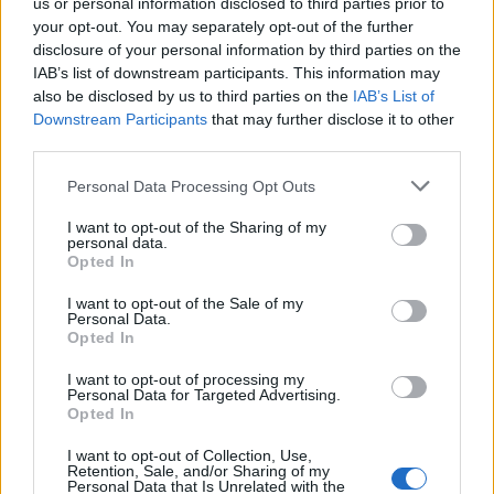
us or personal information disclosed to third parties prior to
your opt-out. You may separately opt-out of the further
disclosure of your personal information by third parties on the
IAB’s list of downstream participants. This information may
also be disclosed by us to third parties on the
IAB’s List of
Downstream Participants
that may further disclose it to other
third parties.
Please note that this website/app uses one or more Google
Personal Data Processing Opt Outs
services and may gather and store information including but
not limited to your visit or usage behaviour. You may click to
I want to opt-out of the Sharing of my
personal data.
grant or deny consent to Google and its third-party tags to
Opted In
use your data for below specified purposes in below Google
Χρησιμοποιείς Google passkeys για τους κωδικούς σου;
consent section.
I want to opt-out of the Sale of my
Και όμως μπορούν να τους κλέψουν
Personal Data.
Opted In
I want to opt-out of processing my
Personal Data for Targeted Advertising.
Opted In
I want to opt-out of Collection, Use,
Retention, Sale, and/or Sharing of my
Personal Data that Is Unrelated with the