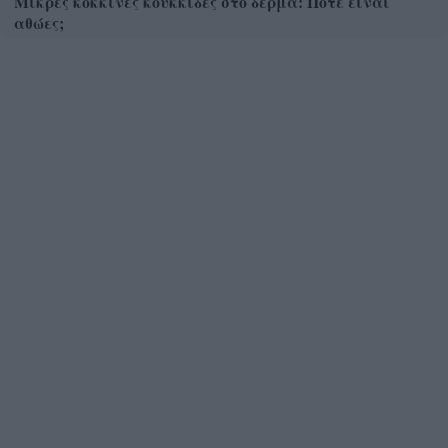
Μικρές κόκκινες κουκκίδες στο δέρμα: Πότε είναι
αθώες;