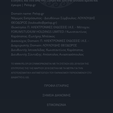
Ειδήσεις
και νέα από την
Πάτρα
και όλη την Ελλάδα άμεσα και
έγκυρα | Pelop.gr
Domain name: Pelop.gr
Νόμιμος Εκπρόσωπος - Διευθύνων Σύμβουλος: ΛΟΥΛΟΥΔΗΣ
ΘΕΟΔΩΡΟΣ (louloudis@pelop.gr)
Ιδιοκτησία: Π. ΗΛΕΚΤΡΟΝΙΚΕΣ ΕΚΔΟΣΕΙΣ Ι.Κ.Ε. - Μέτοχοι:
FORUMSTUDIUM HOLDINGS LIMITED / Κωνσταντίνος
Καράπαπας /Σωτήρης Μπέσκος
Δικαιούχος Domain: Π. ΗΛΕΚΤΡΟΝΙΚΕΣ ΕΚΔΟΣΕΙΣ Ι.Κ.Ε. -
Διαχειριστής Domain: ΛΟΥΛΟΥΔΗΣ ΘΕΟΔΩΡΟΣ
Διευθυντής Ιστοσελίδας: Κωνσταντίνος Καράπαπας
Διευθυντής Σύνταξης: Απόστολος Αναστασόπουλος
ΤΟ WWW.PELOP.GR ΣΥΜΜΟΡΦΩΝΕΤΑΙ ΜΕ ΤΗ ΣΥΣΤΑΣΗ (ΕΕ) 2018/334 ΤΗΣ
ΕΠΙΤΡΟΠΗΣ ΤΗΣ 1ΗΣ ΜΑΡΤΙΟΥ 2018 ΣΧΕΤΙΚΑ ΜΕ ΤΑ ΜΕΤΡΑ ΓΙΑ ΤΗΝ
ΑΠΟΤΕΛΕΣΜΑΤΙΚΗ ΑΝΤΙΜΕΤΩΠΙΣΗ ΤΟΥ ΠΑΡΑΝΟΜΟΥ ΠΕΡΙΕΧΟΜΕΝΟΥ ΣΤΟ
ΔΙΑΔΙΚΤΥΟ (L 63).
ΠΡΟΦΙΛ ΕΤΑΙΡΙΑΣ
ΣΗΜΕΙΑ ΔΙΑΝΟΜΗΣ
ΕΠΙΚΟΙΝΩΝΙΑ