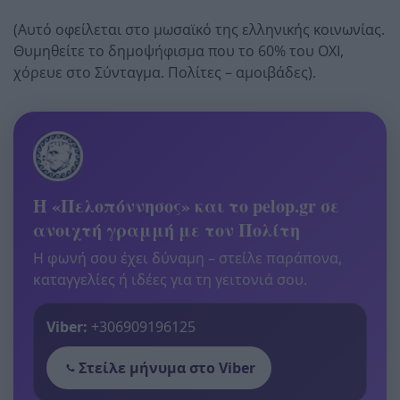
(Αυτό οφείλεται στο μωσαϊκό της ελληνικής κοινωνίας.
Θυμηθείτε το δημοψήφισμα που το 60% του ΟΧΙ,
χόρευε στο Σύνταγμα. Πολίτες – αμοιβάδες).
Η «Πελοπόννησος» και το pelop.gr σε
ανοιχτή γραμμή με τον Πολίτη
Η φωνή σου έχει δύναμη – στείλε παράπονα,
καταγγελίες ή ιδέες για τη γειτονιά σου.
Viber:
+306909196125
Στείλε μήνυμα στο Viber