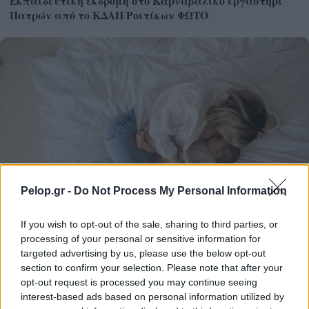
Εκπαιδευτική εκδρομή στο Καρναβαλικό εργαστήρι
Πατρών από το ΚΔΑΠ Ροιτίκων ΦΩΤΟ
Pelop.gr -
Do Not Process My Personal Information
If you wish to opt-out of the sale, sharing to third parties, or
processing of your personal or sensitive information for
targeted advertising by us, please use the below opt-out
Θηλασμός: Το «θαύμα» των πρώτων 1.000 ημερών – Τι
section to confirm your selection. Please note that after your
συμβαίνει στον εγκέφαλο του μωρού
opt-out request is processed you may continue seeing
interest-based ads based on personal information utilized by