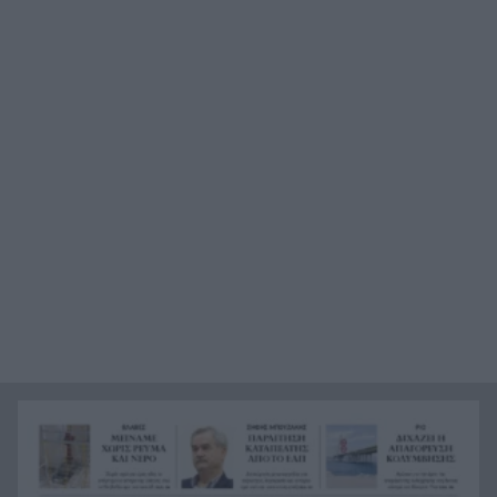
Χολιγουντιανός αέρας στη Μύκονο: Στο νησί
19:56
των ανέμων Νικόλ Κίντμαν, Ζόε Σαλντάνα και
Κέιτι Πέρι ΒΙΝΤΕΟ
Συλλήψεις και διοικητικά πρόστιμα για
19:44
πυρκαγιές σε Τρίκαλα, Ανατολική Αττική και
Πρέβεζα
Οι 5 μαγευτικές παραλίες της Αχαΐας για το
19:35
απόλυτο ηλιοβασίλεμα
e-ΕΦΚΑ: Στις 7 Αυγούστου η καταβολή για το
19:26
Αδειοδωρόσημο Αυγούστου – Ποιους αφορά
Τραγωδία στα Μάλια: Νεκρή 42χρονη
19:18
τουρίστρια μπροστά στα μάτια των παιδιών της
Συνάντηση του ΠΑΣΑΠ με τον Πρύτανη του
19:15
Πανεπιστημίου, τι συμφώνησαν
Υπόθεση Marfin: Στην Αθήνα μεταφέρεται η
19:08
46χρονη – Το παρασκήνιο της έκδοσης από το