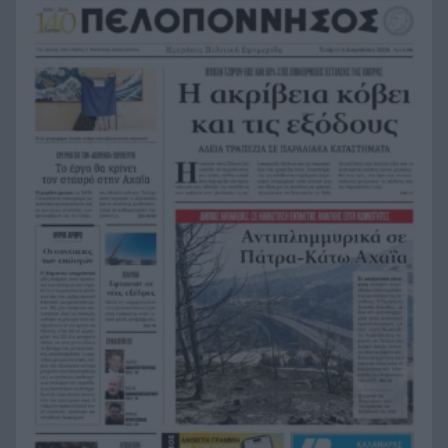
Λονδίνο
Αυτή η αεροπορική θα χρεώνει ακόμη και το
19:07
ντουλάπι πάνω από το κάθισμα
Αεροπλανικό τροχαίο, «απογείωση» αυτοκινήτου
18:58
και «προσγείωση» σε παρκαρισμένο ΙΧ
«Τον γάζωσαν με καλάσνικοφ – Τη γλίτωσε παρά
18:51
τρίχα»: Η ιστορία του Νίνο και η ατάκα Ψινάκη
που έκανε «κίτρινη» την Κορομηλά
Επικύρωση συμφωνίας με υπογραφές για την
18:48
ηλεκτρική διασύνδεση Ελλάδας-Κύπρου
Τι συμβαίνει στη Σελήνη; Τμήμα πυραύλου της
18:43
SpaceX έπεσε στην επιφάνειά της – Άνοιξε νέος
κρατήρας