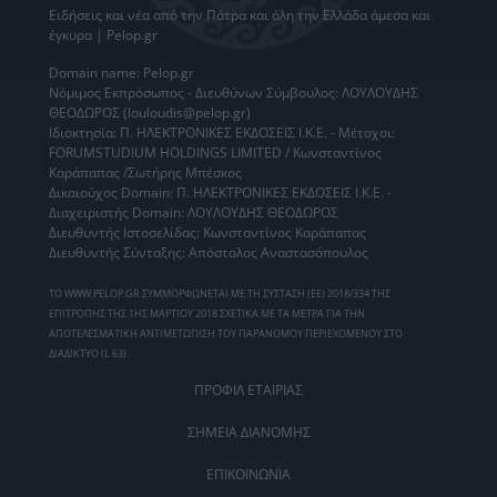
Ειδήσεις
και νέα από την
Πάτρα
και όλη την Ελλάδα άμεσα και
έγκυρα | Pelop.gr
Domain name: Pelop.gr
Νόμιμος Εκπρόσωπος - Διευθύνων Σύμβουλος: ΛΟΥΛΟΥΔΗΣ
ΘΕΟΔΩΡΟΣ (louloudis@pelop.gr)
Ιδιοκτησία: Π. ΗΛΕΚΤΡΟΝΙΚΕΣ ΕΚΔΟΣΕΙΣ Ι.Κ.Ε. - Μέτοχοι:
FORUMSTUDIUM HOLDINGS LIMITED / Κωνσταντίνος
Καράπαπας /Σωτήρης Μπέσκος
Δικαιούχος Domain: Π. ΗΛΕΚΤΡΟΝΙΚΕΣ ΕΚΔΟΣΕΙΣ Ι.Κ.Ε. -
Διαχειριστής Domain: ΛΟΥΛΟΥΔΗΣ ΘΕΟΔΩΡΟΣ
Διευθυντής Ιστοσελίδας: Κωνσταντίνος Καράπαπας
Διευθυντής Σύνταξης: Απόστολος Αναστασόπουλος
ΤΟ WWW.PELOP.GR ΣΥΜΜΟΡΦΩΝΕΤΑΙ ΜΕ ΤΗ ΣΥΣΤΑΣΗ (ΕΕ) 2018/334 ΤΗΣ
ΕΠΙΤΡΟΠΗΣ ΤΗΣ 1ΗΣ ΜΑΡΤΙΟΥ 2018 ΣΧΕΤΙΚΑ ΜΕ ΤΑ ΜΕΤΡΑ ΓΙΑ ΤΗΝ
ΑΠΟΤΕΛΕΣΜΑΤΙΚΗ ΑΝΤΙΜΕΤΩΠΙΣΗ ΤΟΥ ΠΑΡΑΝΟΜΟΥ ΠΕΡΙΕΧΟΜΕΝΟΥ ΣΤΟ
ΔΙΑΔΙΚΤΥΟ (L 63).
ΠΡΟΦΙΛ ΕΤΑΙΡΙΑΣ
ΣΗΜΕΙΑ ΔΙΑΝΟΜΗΣ
ΕΠΙΚΟΙΝΩΝΙΑ