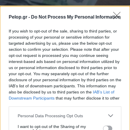
Pelop.gr -
Do Not Process My Personal Information
ΟΙΚΟΝΟΜΙΑ
If you wish to opt-out of the sale, sharing to third parties, or
processing of your personal or sensitive information for
Αγίου Πνεύματος: Πώς αμείβεται η αργία
targeted advertising by us, please use the below opt-out
section to confirm your selection. Please note that after your
opt-out request is processed you may continue seeing
interest-based ads based on personal information utilized by
us or personal information disclosed to third parties prior to
your opt-out. You may separately opt-out of the further
disclosure of your personal information by third parties on the
IAB’s list of downstream participants. This information may
also be disclosed by us to third parties on the
IAB’s List of
Downstream Participants
that may further disclose it to other
third parties.
Please note that this website/app uses one or more Google
Personal Data Processing Opt Outs
services and may gather and store information including but
not limited to your visit or usage behaviour. You may click to
I want to opt-out of the Sharing of my