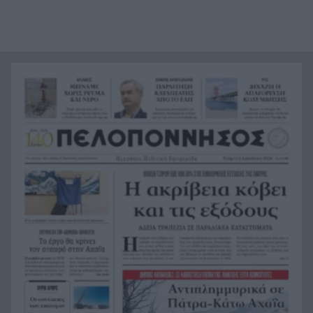
Το απόλυτο summer roadtrip από την άγρια
21:12
Μάνη στην καστροπολιτεία της Μονεμβασίας
Σύμη: Εντοπίστηκε σορός άνδρα στον Πανορμίτη
21:02
– Πιθανότατα ανήκει στον αγνοούμενο Γερμανό
τουρίστα
Συμφωνία Ιράν – Ομάν για νέα ναυτιλιακή
20:51
διαδρομή στα Στενά του Ορμούζ
Ήττα-αποκλεισμός για την Εθνική Nέων
20:38
Γυναικών στο Ευρωπαϊκό
Δικαστικό μπλόκο στους δασμούς Τραμπ:
20:33
Επιστρέφονται 100 δισεκατομμύρια δολάρια σε
επιχειρήσεις
Αιγιάλεια: Ήρθαν από τη Βρετανία για μια νέα
20:25
ζωή και η πυρκαγιά τους άφησε στο δρόμο!
Φωτιά Αττικοβοιωτία: Όλα τα μέτρα στήριξης
20:13