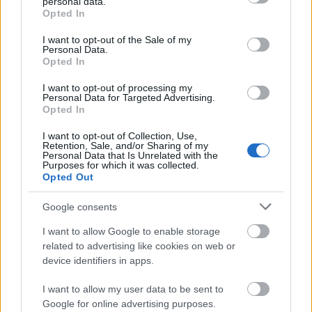
personal data.
grant or deny consent to Google and its third-party tags to
Opted In
use your data for below specified purposes in below Google
consent section.
ΕΛΛΑΔΑ
I want to opt-out of the Sale of my
Personal Data.
Ο καιρός του Αγίου Πνεύματος ,τι προβλέπει ο
Opted In
Κλέαρχος Μαρουσάκης
I want to opt-out of processing my
Personal Data for Targeted Advertising.
Opted In
I want to opt-out of Collection, Use,
Retention, Sale, and/or Sharing of my
Personal Data that Is Unrelated with the
Purposes for which it was collected.
Opted Out
Google consents
I want to allow Google to enable storage
related to advertising like cookies on web or
device identifiers in apps.
I want to allow my user data to be sent to
Google for online advertising purposes.