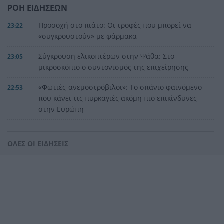
ΡΟΗ ΕΙΔΗΣΕΩΝ
Προσοχή στο πιάτο: Οι τροφές που μπορεί να
23:22
«συγκρουστούν» με φάρμακα
Σύγκρουση ελικοπτέρων στην Ψάθα: Στο
23:05
μικροσκόπιο ο συντονισμός της επιχείρησης
«Φωτιές-ανεμοστρόβιλοι»: Το σπάνιο φαινόμενο
22:53
που κάνει τις πυρκαγιές ακόμη πιο επικίνδυνες
στην Ευρώπη
Ουκρανία: Η αόρατη σύγκρουση της τεχνολογίας
22:45
– Drones, δορυφόροι και AI στην πρώτη γραμμή
ΟΛΕΣ ΟΙ ΕΙΔΗΣΕΙΣ
Το βραδινό που χορταίνει και βοηθά στον
22:34
έλεγχο του βάρους
Ο Ελληνοκύπριος νομπελίστας Ντέμης
22:23
Χασάμπης στο «τιμόνι» της Google AI
HELLENiQ ENERGY: Έως 25 εκατ. ευρώ για έργα
22:15