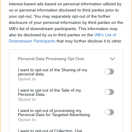
Μυστρά
interest-based ads based on personal information utilized by
us or personal information disclosed to third parties prior to
«Ντου» της αστυνομίας στις φυλακές Άμφισσας
22:36
your opt-out. You may separately opt-out of the further
και Μαλανδρίνου, βρέθηκαν ναρκωτικά και
disclosure of your personal information by third parties on the
κινητά τηλέφωνα
IAB’s list of downstream participants. This information may
also be disclosed by us to third parties on the
IAB’s List of
Ινδονησία: Πιλότος πιάστηκε να μεταφέρει στη
22:24
Downstream Participants
that may further disclose it to other
βαλίτσα του πάνω από 70.000 χάπια ecstasy
third parties.
Σύλληψη 46χρονου γιατί επέτρεψε σε ανήλικο
22:12
Please note that this website/app uses one or more Google
Personal Data Processing Opt Outs
γιο του να κάνει jet ski
services and may gather and store information including but
not limited to your visit or usage behaviour. You may click to
I want to opt-out of the Sharing of my
personal data.
Πέθανε ο θρυλικός Γιώργος Μαρσέλος
22:00
grant or deny consent to Google and its third-party tags to
Opted In
use your data for below specified purposes in below Google
Δυτική Αττική: Για 5η νύχτα συνεχίζεται η μάχη
21:48
consent section.
I want to opt-out of the Sale of my
με τις φλόγες, σε Λούμπα και Λάκκα Καλογήρου,
Personal Data.
Opted In
μόνο επίγειες δυνάμεις, ΒΙΝΤΕΟ
I want to opt-out of processing my
«Βρέθηκε εντός καταψύκτη σορός ανδρός, η
21:36
Personal Data for Targeted Advertising.
οποία ανήκει στον αποβιώσαντα 90χρονο», η
Opted In
ΕΛΑΣ για τη φρίκη στον Μυστρά
I want to opt-out of Collection, Use,