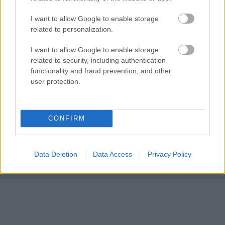
Ράγισαν και οι πέτρες στην κηδεία του Φράνκο
20:00
I want to allow Google to enable storage
Μπαρέζι, χιλιάδες στο τελευταίο αντίο στον
related to personalization.
μεγάλο αρχηγό της Μίλαν
I want to allow Google to enable storage
related to security, including authentication
functionality and fraud prevention, and other
user protection.
CONFIRM
Data Deletion
Data Access
Privacy Policy
ΓΙΝΕ ΣΥΝΔΡΟΜΗΤΗΣ