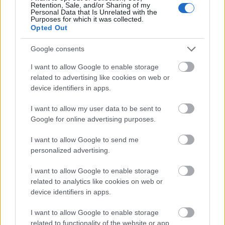
Retention, Sale, and/or Sharing of my
Τα λιωμένα καλώδια της μεγάλης καταστροφής,
21:24
Personal Data that Is Unrelated with the
Purposes for which it was collected.
έτσι ξεκίνησε η φωτιά σε Αττική και Βοιωτία
Opted Out
Σημαντική ενίσχυση για τον Αίαντα ΑΣΑΑ
21:12
Google consents
Κοριτσάκι τριών χρονών παγιδεύτηκε σε παιδική
21:00
I want to allow Google to enable storage
κουζίνα στις ΗΠΑ και πέθανε
related to advertising like cookies on web or
device identifiers in apps.
Με τα αδέλφια Ανδρέα και Κωνσταντίνο
20:48
Μπιτσάκο η Εθνική ανδρών στους Μεσογειακούς
I want to allow my user data to be sent to
Google for online advertising purposes.
Πέταξε στα σκουπίδια δελτίο που κέρδιζε ένα
20:36
εκατομμύριο στο ΛΟΤΤΟ, αλλά έψαξε και το
I want to allow Google to send me
βρήκε!
personalized advertising.
H Εθνική Νέων Γυναικών καθάρισε την
20:23
I want to allow Google to enable storage
Πορτογαλία και πέρασε στους «8» του
related to analytics like cookies on web or
Παγκοσμίου
device identifiers in apps.
Σοκ στην Πάτρα, βρέθηκε απαγχονισμένος
20:12
I want to allow Google to enable storage
63χρονος, δίπλα του εντοπίστηκε σημείωμα
related to functionality of the website or app.