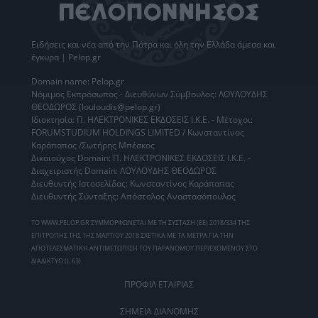
Ειδήσεις
και νέα από την
Πάτρα
και όλη την Ελλάδα άμεσα και
έγκυρα | Pelop.gr
Domain name: Pelop.gr
Νόμιμος Εκπρόσωπος - Διευθύνων Σύμβουλος: ΛΟΥΛΟΥΔΗΣ
ΘΕΟΔΩΡΟΣ (louloudis@pelop.gr)
Ιδιοκτησία: Π. ΗΛΕΚΤΡΟΝΙΚΕΣ ΕΚΔΟΣΕΙΣ Ι.Κ.Ε. - Μέτοχοι:
FORUMSTUDIUM HOLDINGS LIMITED / Κωνσταντίνος
Καράπαπας /Σωτήρης Μπέσκος
Δικαιούχος Domain: Π. ΗΛΕΚΤΡΟΝΙΚΕΣ ΕΚΔΟΣΕΙΣ Ι.Κ.Ε. -
Διαχειριστής Domain: ΛΟΥΛΟΥΔΗΣ ΘΕΟΔΩΡΟΣ
Διευθυντής Ιστοσελίδας: Κωνσταντίνος Καράπαπας
Διευθυντής Σύνταξης: Απόστολος Αναστασόπουλος
ΤΟ WWW.PELOP.GR ΣΥΜΜΟΡΦΩΝΕΤΑΙ ΜΕ ΤΗ ΣΥΣΤΑΣΗ (ΕΕ) 2018/334 ΤΗΣ
ΕΠΙΤΡΟΠΗΣ ΤΗΣ 1ΗΣ ΜΑΡΤΙΟΥ 2018 ΣΧΕΤΙΚΑ ΜΕ ΤΑ ΜΕΤΡΑ ΓΙΑ ΤΗΝ
ΑΠΟΤΕΛΕΣΜΑΤΙΚΗ ΑΝΤΙΜΕΤΩΠΙΣΗ ΤΟΥ ΠΑΡΑΝΟΜΟΥ ΠΕΡΙΕΧΟΜΕΝΟΥ ΣΤΟ
ΔΙΑΔΙΚΤΥΟ (L 63).
ΠΡΟΦΙΛ ΕΤΑΙΡΙΑΣ
ΣΗΜΕΙΑ ΔΙΑΝΟΜΗΣ