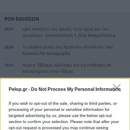
ΡΟΗ ΕΙΔΗΣΕΩΝ
«Δεν αποζητώ τον έρωτα, ούτε όμως και τον
23:57
ακυρώνω», αποκαλυπτική η Ζέτα Μακρυπούλια
Το μεγάλο ρεκόρ του Κριστιάνο Ρονάλντο, που
23:39
δύσκολα θα καταρριφθεί
Νύχτα: Έβδομη σύλληψη για τις επιθέσεις σε
23:21
καταστήματα στην Πάτρα
Ο Ολυμπιακός ακίνδυνος δεν βρήκε λύσεις και
23:00
γκολ, έμεινε στο μηδέν με τη Ναϊμέγκεν
Pelop.gr -
Do Not Process My Personal Information
ΟΛΕΣ ΟΙ ΕΙΔΗΣΕΙΣ
Η μεγάλη κλήρωση του Τζόκερ
22:51
If you wish to opt-out of the sale, sharing to third parties, or
processing of your personal or sensitive information for
«Είχα για 2,5 χρόνια στον καταψύκτη τον νεκρό
22:48
targeted advertising by us, please use the below opt-out
πατέρα μου για να παίρνω τη σύνταξή του και
section to confirm your selection. Please note that after your
της μητέρας μου», σοκαριστική ομολογία για τον
opt-out request is processed you may continue seeing