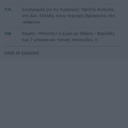
Συναγερμός για τις πυρκαγιές: Υψηλός κίνδυνος
7:15
στη Δυτ. Ελλάδα, ποιες περιοχές βρίσκονται στο
«κόκκινο»
Καιρός: «Ψήνεται» η χώρα με 38άρια – Βοριάδες
7:06
έως 7 μποφόρ και τοπικές καταιγίδες, η
πρόγνωση για την Πάτρα
ΟΛΕΣ ΟΙ ΕΙΔΗΣΕΙΣ
Προσοχή στο πιάτο: Οι τροφές που μπορεί να
23:22
«συγκρουστούν» με φάρμακα
Σύγκρουση ελικοπτέρων στην Ψάθα: Στο
23:05
μικροσκόπιο ο συντονισμός της επιχείρησης
«Φωτιές-ανεμοστρόβιλοι»: Το σπάνιο φαινόμενο
22:53
που κάνει τις πυρκαγιές ακόμη πιο επικίνδυνες
στην Ευρώπη
Ουκρανία: Η αόρατη σύγκρουση της τεχνολογίας
22:45
– Drones, δορυφόροι και AI στην πρώτη γραμμή