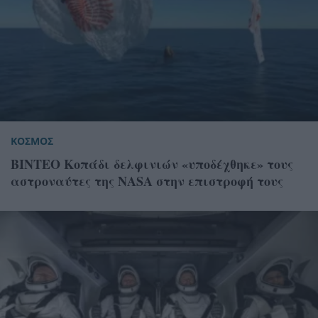
ΚΟΣΜΟΣ
ΒΙΝΤΕΟ Κοπάδι δελφινιών «υποδέχθηκε» τους
αστροναύτες της NASA στην επιστροφή τους