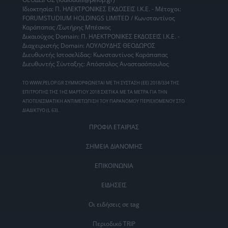
Ιδιοκτησία: Π. ΗΛΕΚΤΡΟΝΙΚΕΣ ΕΚΔΟΣΕΙΣ Ι.Κ.Ε. - Μέτοχοι:
FORUMSTUDIUM HOLDINGS LIMITED / Κωνσταντίνος
Καράπαπας /Σωτήρης Μπέσκος
Δικαιούχος Domain: Π. ΗΛΕΚΤΡΟΝΙΚΕΣ ΕΚΔΟΣΕΙΣ Ι.Κ.Ε. -
Διαχειριστής Domain: ΛΟΥΛΟΥΔΗΣ ΘΕΟΔΩΡΟΣ
Διευθυντής Ιστοσελίδας: Κωνσταντίνος Καράπαπας
Διευθυντής Σύνταξης: Απόστολος Αναστασόπουλος
ΤΟ WWW.PELOP.GR ΣΥΜΜΟΡΦΩΝΕΤΑΙ ΜΕ ΤΗ ΣΥΣΤΑΣΗ (ΕΕ) 2018/334 ΤΗΣ
ΕΠΙΤΡΟΠΗΣ ΤΗΣ 1ΗΣ ΜΑΡΤΙΟΥ 2018 ΣΧΕΤΙΚΑ ΜΕ ΤΑ ΜΕΤΡΑ ΓΙΑ ΤΗΝ
ΑΠΟΤΕΛΕΣΜΑΤΙΚΗ ΑΝΤΙΜΕΤΩΠΙΣΗ ΤΟΥ ΠΑΡΑΝΟΜΟΥ ΠΕΡΙΕΧΟΜΕΝΟΥ ΣΤΟ
ΔΙΑΔΙΚΤΥΟ (L 63).
ΠΡΟΦΙΛ ΕΤΑΙΡΙΑΣ
ΣΗΜΕΙΑ ΔΙΑΝΟΜΗΣ
ΕΠΙΚΟΙΝΩΝΙΑ
ΕΙΔΗΣΕΙΣ
Οι ειδήσεις σε tag
Περιοδικό TRIP