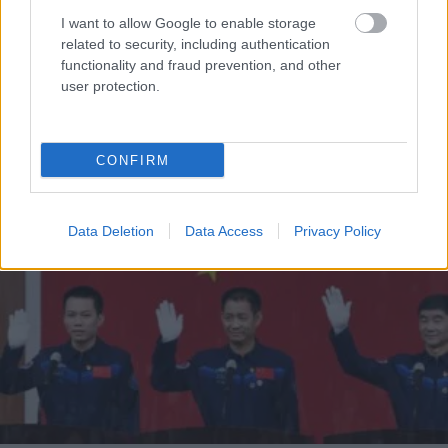
ΚΟΣΜΟΣ
I want to allow Google to enable storage
related to security, including authentication
280 Έλληνες έκαναν αίτηση για να γίνουν
functionality and fraud prevention, and other
αστροναύτες
user protection.
CONFIRM
Data Deletion
Data Access
Privacy Policy