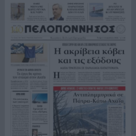
Συναγερμός στη Βόρεια Καρολίνα: Πολλοί νεκροί
21:27
σε μαζικούς πυροβολισμούς
Κέρκυρα: Ο κρυμμένος «σκουπιδότοπος» κάτω
21:20
από τη θάλασσα, συγκλονιστικές υποβρύχιες
εικόνες
Το απόλυτο summer roadtrip από την άγρια
21:12
Μάνη στην καστροπολιτεία της Μονεμβασίας
Σύμη: Εντοπίστηκε σορός άνδρα στον Πανορμίτη
21:02
– Πιθανότατα ανήκει στον αγνοούμενο Γερμανό
τουρίστα
Συμφωνία Ιράν – Ομάν για νέα ναυτιλιακή
20:51
διαδρομή στα Στενά του Ορμούζ
Ήττα-αποκλεισμός για την Εθνική Nέων
20:38
Γυναικών στο Ευρωπαϊκό