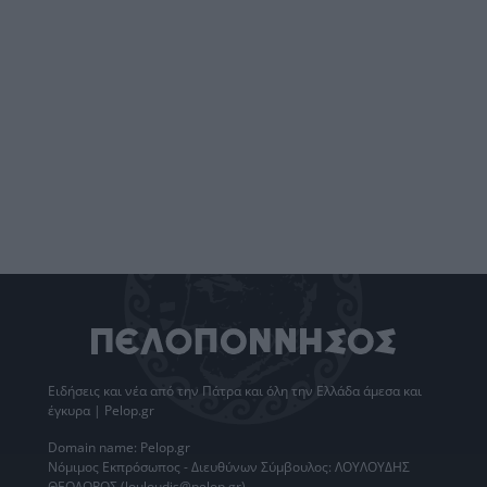
Ειδήσεις
και νέα από την
Πάτρα
και όλη την Ελλάδα άμεσα και
έγκυρα | Pelop.gr
Domain name: Pelop.gr
Νόμιμος Εκπρόσωπος - Διευθύνων Σύμβουλος: ΛΟΥΛΟΥΔΗΣ
ΘΕΟΔΩΡΟΣ (louloudis@pelop.gr)