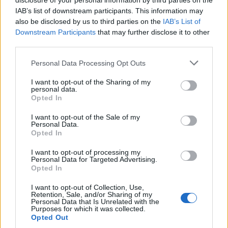
disclosure of your personal information by third parties on the
IAB’s list of downstream participants. This information may
TECH
also be disclosed by us to third parties on the
IAB’s List of
NASA: Οι αστροναύτες της αποστολής «Artemis
Downstream Participants
that may further disclose it to other
II»
third parties.
Please note that this website/app uses one or more Google
Personal Data Processing Opt Outs
services and may gather and store information including but
not limited to your visit or usage behaviour. You may click to
I want to opt-out of the Sharing of my
personal data.
grant or deny consent to Google and its third-party tags to
Opted In
use your data for below specified purposes in below Google
consent section.
I want to opt-out of the Sale of my
Personal Data.
Opted In
I want to opt-out of processing my
Personal Data for Targeted Advertising.
Opted In
I want to opt-out of Collection, Use,
Retention, Sale, and/or Sharing of my
Personal Data that Is Unrelated with the
Purposes for which it was collected.
Opted Out