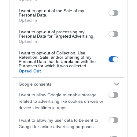
use your data for below specified purposes in below Google
consent section.
I want to opt-out of the Sale of my
Personal Data.
Opted In
I want to opt-out of processing my
Personal Data for Targeted Advertising.
Opted In
I want to opt-out of Collection, Use,
Retention, Sale, and/or Sharing of my
Personal Data that Is Unrelated with the
Purposes for which it was collected.
Opted Out
Το Minecraft έρχεται στο Nintendo Switch 2 όπως δεν το
Google consents
έχετε ξαναδεί
I want to allow Google to enable storage
related to advertising like cookies on web or
device identifiers in apps.
I want to allow my user data to be sent to
Google for online advertising purposes.