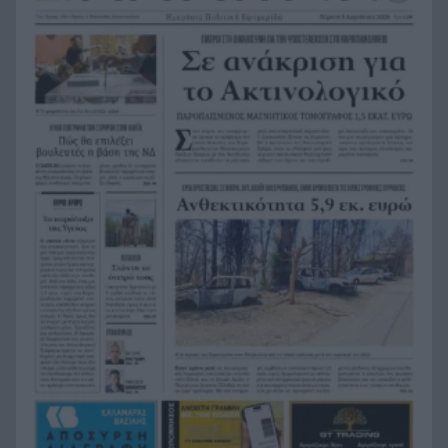
Το τελευταίο «αντίο» στην τελετή αποτέφρωσης
20:36
του συντονιστή που σκοτώθηκε μετά τη
σύγκρουση ελικοπτέρων στην Ψάθα, ΦΩΤΟ
Στιγμές αγωνίας και θρίλερ στο Αίγιο: Οδηγός
20:24
λεωφορείου έχασε τις αισθήσεις του και τη ζωή
του! ΦΩΤΟ
Κόκκινα τα 118 κτίρια στις 325 αυτοψίες των
20:12
πληγεισών περιοχών από τις καταστροφικές
πυρκαγιές
Η ανακοίνωση της ΕΑΠ για Βασιλάκο και
20:00
Μαμάση