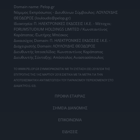
Domain name: Pelop.gr
Νόμιμος Εκπρόσωπος - Διευθύνων Σύμβουλος: ΛΟΥΛΟΥΔΗΣ
ΘΕΟΔΩΡΟΣ (louloudis@pelop.gr)
Ιδιοκτησία: Π. ΗΛΕΚΤΡΟΝΙΚΕΣ ΕΚΔΟΣΕΙΣ Ι.Κ.Ε. - Μέτοχοι:
FORUMSTUDIUM HOLDINGS LIMITED / Κωνσταντίνος
Καράπαπας /Σωτήρης Μπέσκος
Δικαιούχος Domain: Π. ΗΛΕΚΤΡΟΝΙΚΕΣ ΕΚΔΟΣΕΙΣ Ι.Κ.Ε. -
Διαχειριστής Domain: ΛΟΥΛΟΥΔΗΣ ΘΕΟΔΩΡΟΣ
Διευθυντής Ιστοσελίδας: Κωνσταντίνος Καράπαπας
Διευθυντής Σύνταξης: Απόστολος Αναστασόπουλος
ΤΟ WWW.PELOP.GR ΣΥΜΜΟΡΦΩΝΕΤΑΙ ΜΕ ΤΗ ΣΥΣΤΑΣΗ (ΕΕ) 2018/334 ΤΗΣ
ΕΠΙΤΡΟΠΗΣ ΤΗΣ 1ΗΣ ΜΑΡΤΙΟΥ 2018 ΣΧΕΤΙΚΑ ΜΕ ΤΑ ΜΕΤΡΑ ΓΙΑ ΤΗΝ
ΑΠΟΤΕΛΕΣΜΑΤΙΚΗ ΑΝΤΙΜΕΤΩΠΙΣΗ ΤΟΥ ΠΑΡΑΝΟΜΟΥ ΠΕΡΙΕΧΟΜΕΝΟΥ ΣΤΟ
ΔΙΑΔΙΚΤΥΟ (L 63).
ΠΡΟΦΙΛ ΕΤΑΙΡΙΑΣ
ΣΗΜΕΙΑ ΔΙΑΝΟΜΗΣ
ΕΠΙΚΟΙΝΩΝΙΑ
ΕΙΔΗΣΕΙΣ