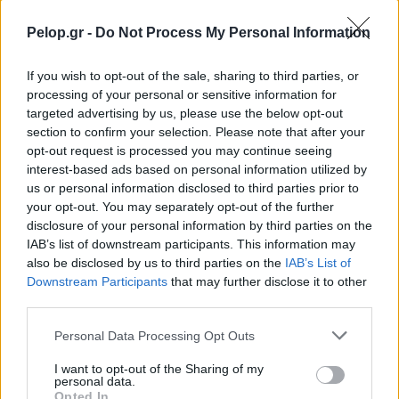
Σωτήρος στην Οβρυά ΦΩΤΟ
Pelop.gr -
Do Not Process My Personal Information
If you wish to opt-out of the sale, sharing to third parties, or
processing of your personal or sensitive information for
targeted advertising by us, please use the below opt-out
section to confirm your selection. Please note that after your
opt-out request is processed you may continue seeing
interest-based ads based on personal information utilized by
us or personal information disclosed to third parties prior to
your opt-out. You may separately opt-out of the further
disclosure of your personal information by third parties on the
IAB’s list of downstream participants. This information may
also be disclosed by us to third parties on the
IAB’s List of
Downstream Participants
that may further disclose it to other
third parties.
Please note that this website/app uses one or more Google
Personal Data Processing Opt Outs
services and may gather and store information including but
Τουρισμός για Ολους 2026: Τα SOS για να κερδίσετε το
not limited to your visit or usage behaviour. You may click to
I want to opt-out of the Sharing of my
voucher διακοπών
personal data.
grant or deny consent to Google and its third-party tags to
Opted In