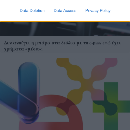
Data Deletion
Data Access
Privacy Policy
Δεν ανοίγει η μπάρα στα διόδια με το e-pass ενώ έχει
χρήματα «μέσα»;