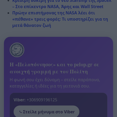
Κρίσιμη δοκιμή για το νέο Starship της SpaceX
– Στο επίκεντρο NASA, Άρης και Wall Street
Πρώην επιστήμονας της NASA λέει ότι
«πέθανε» τρεις φορές: Τι υποστηρίζει για τη
μετά θάνατον ζωή
Η «Πελοπόννησος» και το pelop.gr σε
ανοιχτή γραμμή με τον Πολίτη
Η φωνή σου έχει δύναμη – στείλε παράπονα,
καταγγελίες ή ιδέες για τη γειτονιά σου.
Viber:
+306909196125
Στείλε μήνυμα στο Viber