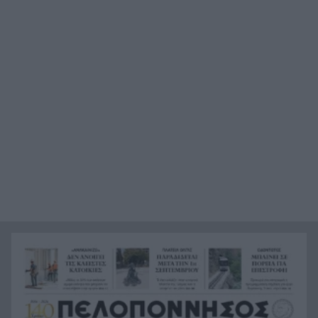
Καταγγελία ερευνητή του ΑΠΘ: «Χυδαίο
22:00
τραμπουκισμό από τους διάφορους
“φιλόζωους”»
«Ένα τέταρτο γινόταν ΚΑΡΠΑ. Δεν βρίσκαμε
21:48
σημάδια ζωής», συγκλονίζει ο ναυαγοσώστης
για τον πνιγμό στα Μάλια
Ο καύσωνας λιώνει τους Σλοβάκους, ρεκόρ με
21:36
42,2 βαθμούς Κελσίου
Άρτα: Συνελήφθησαν ο διευθυντής κι ο τεχνικός
21:24
ασφαλείας του ΔΕΔΔΗΕ
Τραγικό περιστατικό, τράκαρε με αγριογούρουνο
21:12
στη Β. Εύβοια και έχασε τη ζωή του
Αλλάζουν τα πάντα στη Δανία λόγω της
21:00
τεχνικής νοημοσύνης, οι μαθητές θα
παρουσιάσουν προφορικά τις εργασίες τους