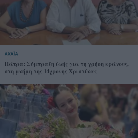
ΑΧΑΪΑ
Πάτρα: Σύμπραξη ζωής για τη χρήση κράνους,
στη μνήμη της 14χρονης Χριστίνας