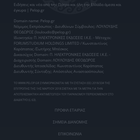
Ειδήσεις
και νέα από την
Πάτρα
και όλη την Ελλάδα άμεσα και
έγκυρα | Pelop.gr
Domain name: Pelop.gr
Νόμιμος Εκπρόσωπος - Διευθύνων Σύμβουλος: ΛΟΥΛΟΥΔΗΣ
ΘΕΟΔΩΡΟΣ (louloudis@pelop.gr)
Ιδιοκτησία: Π. ΗΛΕΚΤΡΟΝΙΚΕΣ ΕΚΔΟΣΕΙΣ Ι.Κ.Ε. - Μέτοχοι:
FORUMSTUDIUM HOLDINGS LIMITED / Κωνσταντίνος
Καράπαπας /Σωτήρης Μπέσκος
Δικαιούχος Domain: Π. ΗΛΕΚΤΡΟΝΙΚΕΣ ΕΚΔΟΣΕΙΣ Ι.Κ.Ε. -
Διαχειριστής Domain: ΛΟΥΛΟΥΔΗΣ ΘΕΟΔΩΡΟΣ
Διευθυντής Ιστοσελίδας: Κωνσταντίνος Καράπαπας
Διευθυντής Σύνταξης: Απόστολος Αναστασόπουλος
ΤΟ WWW.PELOP.GR ΣΥΜΜΟΡΦΩΝΕΤΑΙ ΜΕ ΤΗ ΣΥΣΤΑΣΗ (ΕΕ) 2018/334 ΤΗΣ
ΕΠΙΤΡΟΠΗΣ ΤΗΣ 1ΗΣ ΜΑΡΤΙΟΥ 2018 ΣΧΕΤΙΚΑ ΜΕ ΤΑ ΜΕΤΡΑ ΓΙΑ ΤΗΝ
ΑΠΟΤΕΛΕΣΜΑΤΙΚΗ ΑΝΤΙΜΕΤΩΠΙΣΗ ΤΟΥ ΠΑΡΑΝΟΜΟΥ ΠΕΡΙΕΧΟΜΕΝΟΥ ΣΤΟ
ΔΙΑΔΙΚΤΥΟ (L 63).
ΠΡΟΦΙΛ ΕΤΑΙΡΙΑΣ
ΣΗΜΕΙΑ ΔΙΑΝΟΜΗΣ
ΕΠΙΚΟΙΝΩΝΙΑ