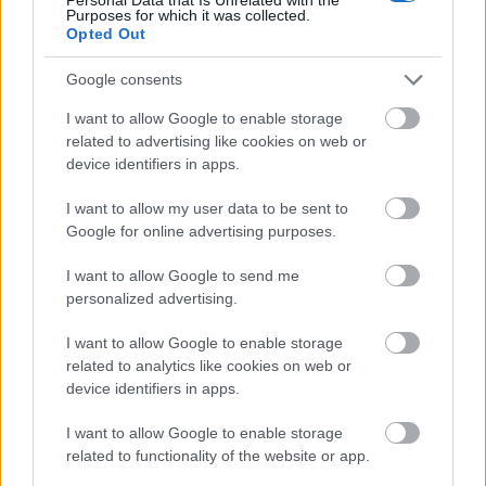
Purposes for which it was collected.
ΡΟΗ ΕΙΔΗΣΕΩΝ
Opted Out
Φιστίκια: 6 οφέλη για καρδιά, έντερο και
20:24
σάκχαρο – Τι δείχνουν οι μελέτες
Google consents
I want to allow Google to enable storage
«Ας αναπαυτεί εν ειρήνη», Ρεάλ, Μπαρτσελόνα
20:12
related to advertising like cookies on web or
και Ομοσπονδία Αργεντινής για τον χαμό του
device identifiers in apps.
πατέρα του Μέσι
I want to allow my user data to be sent to
Οι πνιγμοί είναι συνήθως «βουβοί»: Η
20:00
Google for online advertising purposes.
διασώστρια Δήμητρα Παναγιωτοπούλου για τις
εμπειρίες και το απαιτητικό της επάγγελμα
I want to allow Google to send me
personalized advertising.
«Λένε προδότες και πληρωμένους όσους
19:48
ΟΛΕΣ ΟΙ ΕΙΔΗΣΕΙΣ
αποχωρούν», διαζύγιο με αιχμές στο κόμμα
I want to allow Google to enable storage
Καρυστιανού
related to analytics like cookies on web or
device identifiers in apps.
Η Ελλάδα θα διεκδικήσει την 9η θέση στο
19:36
Παγκόσμιο πρωτάθλημα Παίδων
I want to allow Google to enable storage
related to functionality of the website or app.
Τεσσάρων χρονών παιδί βρέθηκε νεκρό σε
19:24