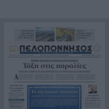
Τέθηκε υπό έλεγχο η φωτιά στο Κιλκίς
18:01
Πρίγκιπας Ουίλιαμ και Χάρι: Πότε συναντήθηκαν
17:51
τελευταία φορά – Στο μηδέν οι σχέσεις τους
Κιλκίς: Φωτιά, επιχειρούν τρία αεροσκάφη, 28
17:43
πυροσβέστες, εθελοντές και 9 οχήματα
Αντόνιο Μπαντέρας: Γιατί άφησε το Χόλιγουντ
17:38
και επέστρεψε στη Μάλαγα
Τραγωδία, ανασύρθηκε νεκρός 43χρονος από τη
17:34
θάλασσα ανάμεσα σε Αγκίστρι και Αίγινα
Άντι Μπέρναμ: Η συγκινητική εξομολόγηση για
17:29
τον πατέρα του που πάσχει από Αλτσχάιμερ
«Κάτι θα κάνουμε στην Αθήνα»: Η Άννα Βίσση
17:22
άκουσε Τσιτσάνη στο Φισκάρδο και πήρε την
κάρτα της μπάντας