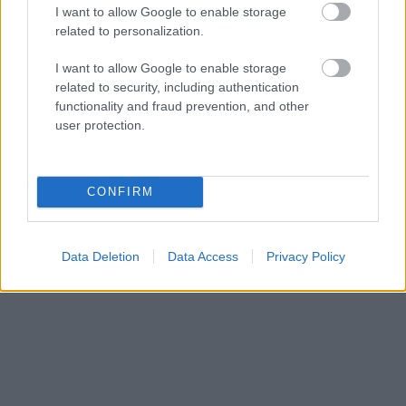
πισίνα στην Πάρο, ανείπωτη τραγωδία
I want to allow Google to enable storage
related to personalization.
Μπαράζ συλλήψεων για ναρκωτικά σε Κέρκυρα
19:12
και Λευκάδα
I want to allow Google to enable storage
related to security, including authentication
Στον Αστακό ολοκληρώνεται το Ράλι Ιονίου
19:04
functionality and fraud prevention, and other
user protection.
Το ναυάγιο των 83 χρόνων: Εντοπίστηκε στο
19:00
Ιόνιο η γερμανική τορπιλάκατος LS 6 του 1943
Τεράστια αρκούδα σχεδόν 300 κιλά βρέθηκε
18:48
CONFIRM
νεκρή στην Καστοριά
Τρομερό τροχαίο με γουρούνα στον δρόμο
18:36
Data Deletion
Data Access
Privacy Policy
Μυρτιάς-Αγίου Ηλία, ΦΩΤΟ
Η Εθνική Παίδων μπροστά για μεγάλο διάστημα,
18:24
αλλά ηττήθηκε από το Ισράηλ
«Ήθελα να είναι ο φίλαθλος που θα έχει
18:12
εισιτήριο διαρκείας στον ΟΦΗ από την κοιλιά
της μάνας του!»