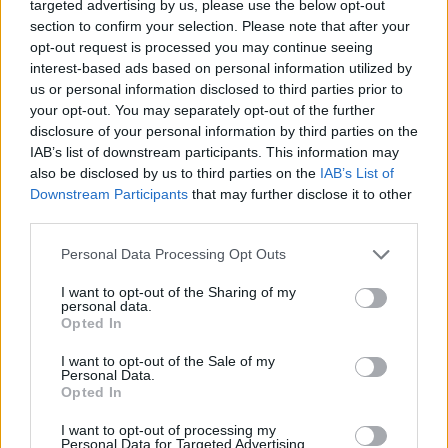
targeted advertising by us, please use the below opt-out
section to confirm your selection. Please note that after your
opt-out request is processed you may continue seeing
interest-based ads based on personal information utilized by
us or personal information disclosed to third parties prior to
your opt-out. You may separately opt-out of the further
disclosure of your personal information by third parties on the
IAB’s list of downstream participants. This information may
ΡΟΗ ΕΙΔΗΣΕΩΝ
also be disclosed by us to third parties on the
IAB’s List of
Downstream Participants
that may further disclose it to other
Οι πνιγμοί είναι συνήθως «βουβοί»: Η
20:00
third parties.
διασώστρια Δήμητρα Παναγιωτοπούλου για τις
Please note that this website/app uses one or more Google
εμπειρίες και το απαιτητικό της επάγγελμα
Personal Data Processing Opt Outs
services and may gather and store information including but
not limited to your visit or usage behaviour. You may click to
I want to opt-out of the Sharing of my
«Λένε προδότες και πληρωμένους όσους
19:48
personal data.
grant or deny consent to Google and its third-party tags to
αποχωρούν», αποχώρηση με αιχμές από το
Opted In
use your data for below specified purposes in below Google
κόμμα Καρυστιανού
consent section.
I want to opt-out of the Sale of my
Personal Data.
Η Ελλάδα θα διεκδικήσει την 9η θέση στο
19:36
Opted In
Παγκόσμιο πρωτάθλημα Παίδων
I want to opt-out of processing my
Τεσσάρων χρονών παιδί βρέθηκε νεκρό σε
19:24
Personal Data for Targeted Advertising.
ΟΛΕΣ ΟΙ ΕΙΔΗΣΕΙΣ