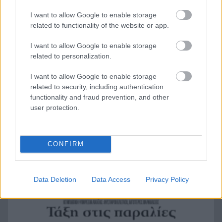
της μάνας του!»
I want to allow Google to enable storage
Τέθηκε υπό έλεγχο η φωτιά στο Κιλκίς
18:01
related to functionality of the website or app.
Πρίγκιπας Ουίλιαμ και Χάρι: Πότε συναντήθηκαν
17:51
I want to allow Google to enable storage
τελευταία φορά – Στο μηδέν οι σχέσεις τους
related to personalization.
Κιλκίς: Φωτιά, επιχειρούν τρία αεροσκάφη, 28
17:43
I want to allow Google to enable storage
πυροσβέστες, εθελοντές και 9 οχήματα
related to security, including authentication
functionality and fraud prevention, and other
Αντόνιο Μπαντέρας: Γιατί άφησε το Χόλιγουντ
17:38
user protection.
και επέστρεψε στη Μάλαγα
Τραγωδία, ανασύρθηκε νεκρός 43χρονος από τη
17:34
θάλασσα ανάμεσα σε Αγκίστρι και Αίγινα
CONFIRM
Άντι Μπέρναμ: Η συγκινητική εξομολόγηση για
17:29
τον πατέρα του που πάσχει από Αλτσχάιμερ
Data Deletion
Data Access
Privacy Policy
«Κάτι θα κάνουμε στην Αθήνα»: Η Άννα Βίσση
17:22
άκουσε Τσιτσάνη στο Φισκάρδο και πήρε την
κάρτα της μπάντας