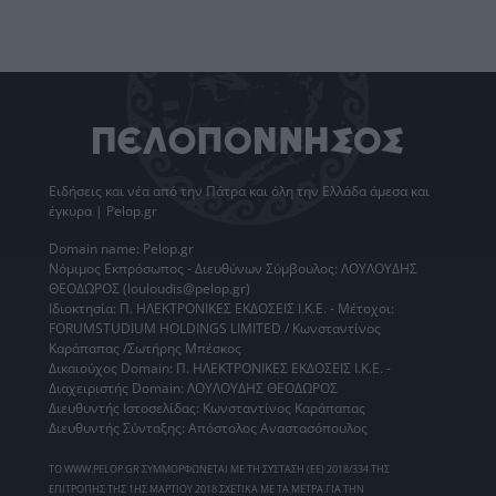
Ειδήσεις
και νέα από την
Πάτρα
και όλη την Ελλάδα άμεσα και
έγκυρα | Pelop.gr
Domain name: Pelop.gr
Νόμιμος Εκπρόσωπος - Διευθύνων Σύμβουλος: ΛΟΥΛΟΥΔΗΣ
ΘΕΟΔΩΡΟΣ (louloudis@pelop.gr)
Ιδιοκτησία: Π. ΗΛΕΚΤΡΟΝΙΚΕΣ ΕΚΔΟΣΕΙΣ Ι.Κ.Ε. - Μέτοχοι:
FORUMSTUDIUM HOLDINGS LIMITED / Κωνσταντίνος
Καράπαπας /Σωτήρης Μπέσκος
Δικαιούχος Domain: Π. ΗΛΕΚΤΡΟΝΙΚΕΣ ΕΚΔΟΣΕΙΣ Ι.Κ.Ε. -
Διαχειριστής Domain: ΛΟΥΛΟΥΔΗΣ ΘΕΟΔΩΡΟΣ
Διευθυντής Ιστοσελίδας: Κωνσταντίνος Καράπαπας
Διευθυντής Σύνταξης: Απόστολος Αναστασόπουλος
ΤΟ WWW.PELOP.GR ΣΥΜΜΟΡΦΩΝΕΤΑΙ ΜΕ ΤΗ ΣΥΣΤΑΣΗ (ΕΕ) 2018/334 ΤΗΣ
ΕΠΙΤΡΟΠΗΣ ΤΗΣ 1ΗΣ ΜΑΡΤΙΟΥ 2018 ΣΧΕΤΙΚΑ ΜΕ ΤΑ ΜΕΤΡΑ ΓΙΑ ΤΗΝ