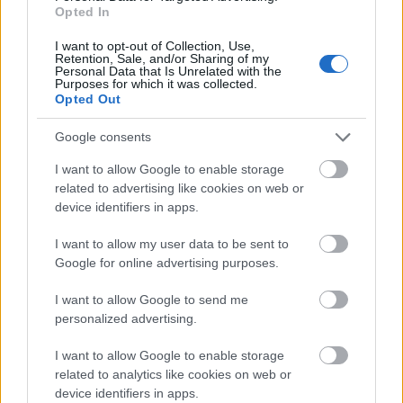
πισίνα στην Πάρο, ανείπωτη τραγωδία
Opted In
I want to opt-out of Collection, Use,
Μπαράζ συλλήψεων για ναρκωτικά σε Κέρκυρα
19:12
Retention, Sale, and/or Sharing of my
και Λευκάδα
Personal Data that Is Unrelated with the
Purposes for which it was collected.
Opted Out
Στον Αστακό ολοκληρώνεται το Ράλι Ιονίου
19:04
Google consents
Το ναυάγιο των 83 χρόνων: Εντοπίστηκε στο
19:00
Ιόνιο η γερμανική τορπιλάκατος LS 6 του 1943
I want to allow Google to enable storage
related to advertising like cookies on web or
Τεράστια αρκούδα σχεδόν 300 κιλά βρέθηκε
18:48
device identifiers in apps.
νεκρή στην Καστοριά
I want to allow my user data to be sent to
Τρομερό τροχαίο με γουρούνα στον δρόμο
18:36
Google for online advertising purposes.
Μυρτιάς-Αγίου Ηλία, ΦΩΤΟ
I want to allow Google to send me
Η Εθνική Παίδων μπροστά για μεγάλο διάστημα,
18:24
personalized advertising.
αλλά ηττήθηκε από το Ισράηλ
I want to allow Google to enable storage
«Ήθελα να είναι ο φίλαθλος που θα έχει
18:12
related to analytics like cookies on web or
εισιτήριο διαρκείας στον ΟΦΗ από την κοιλιά
device identifiers in apps.