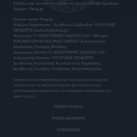
Ειδήσεις
και νέα από την
Πάτρα
και όλη την Ελλάδα άμεσα και
έγκυρα | Pelop.gr
Domain name: Pelop.gr
Νόμιμος Εκπρόσωπος - Διευθύνων Σύμβουλος: ΛΟΥΛΟΥΔΗΣ
ΘΕΟΔΩΡΟΣ (louloudis@pelop.gr)
Ιδιοκτησία: Π. ΗΛΕΚΤΡΟΝΙΚΕΣ ΕΚΔΟΣΕΙΣ Ι.Κ.Ε. - Μέτοχοι:
FORUMSTUDIUM HOLDINGS LIMITED / Κωνσταντίνος
Καράπαπας /Σωτήρης Μπέσκος
Δικαιούχος Domain: Π. ΗΛΕΚΤΡΟΝΙΚΕΣ ΕΚΔΟΣΕΙΣ Ι.Κ.Ε. -
Διαχειριστής Domain: ΛΟΥΛΟΥΔΗΣ ΘΕΟΔΩΡΟΣ
Διευθυντής Ιστοσελίδας: Κωνσταντίνος Καράπαπας
Διευθυντής Σύνταξης: Απόστολος Αναστασόπουλος
ΤΟ WWW.PELOP.GR ΣΥΜΜΟΡΦΩΝΕΤΑΙ ΜΕ ΤΗ ΣΥΣΤΑΣΗ (ΕΕ) 2018/334 ΤΗΣ
ΕΠΙΤΡΟΠΗΣ ΤΗΣ 1ΗΣ ΜΑΡΤΙΟΥ 2018 ΣΧΕΤΙΚΑ ΜΕ ΤΑ ΜΕΤΡΑ ΓΙΑ ΤΗΝ
ΑΠΟΤΕΛΕΣΜΑΤΙΚΗ ΑΝΤΙΜΕΤΩΠΙΣΗ ΤΟΥ ΠΑΡΑΝΟΜΟΥ ΠΕΡΙΕΧΟΜΕΝΟΥ ΣΤΟ
ΔΙΑΔΙΚΤΥΟ (L 63).
ΠΡΟΦΙΛ ΕΤΑΙΡΙΑΣ
ΣΗΜΕΙΑ ΔΙΑΝΟΜΗΣ
ΕΠΙΚΟΙΝΩΝΙΑ