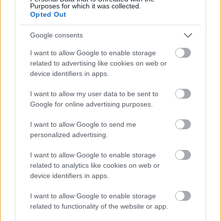
Purposes for which it was collected.
φουρτουνιασμένη θάλασσα και έσωσε τρία
Opted Out
παιδιά
Google consents
Πέθανε η δημοσιογράφος Χριστίνα Πιτουρά
17:45
I want to allow Google to enable storage
Ταλίν τον χειμώνα: Πλήρης οδηγός για την
17:39
related to advertising like cookies on web or
παραμυθένια πρωτεύουσα της Εσθονίας –
device identifiers in apps.
Μεσαιωνικά τείχη, Βαλτική και σάουνες δίπλα
στη θάλασσα
I want to allow my user data to be sent to
Google for online advertising purposes.
«Το είπαμε χωρίς πρόβα» και 1,5 εβδομάδα μετά
17:36
το ήξεραν όλοι: Η απίστευτη ιστορία πίσω από
I want to allow Google to send me
τον «Λογαριασμό» της Λιόλιου
personalized advertising.
Aναστολή τακτικών ραντεβού του
I want to allow Google to enable storage
17:34
αγγειοχειρουργού στο Νοσοκομείο Χανίων γιατί
related to analytics like cookies on web or
device identifiers in apps.
του έκλεψαν το μηχανάκι!
ΟΠΕΚΑ: Μπαίνουν σήμερα έως 1.000 ευρώ
I want to allow Google to enable storage
17:29
related to functionality of the website or app.
στους λογαριασμούς – Ποιοι πληρώνονται