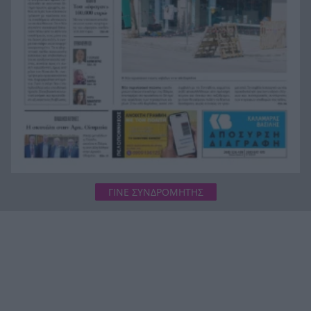
Σχεδόν 1 δισ. ευρώ ρυθμισμένες οφειλές μέσω
17:00
του Εξωδικαστικού Μηχανισμού στη Δυτική
Ελλάδα
80 νεκροί και δεκάδες οικογένειες χωρίς
16:49
απαντήσεις: Η δραματική επιχείρηση
ταυτοποίησης στη Θέουτα
Φωτιά στο Στεφάνι Κορινθίας – Μήνυμα 112 και
16:43
μεγάλη κινητοποίηση της Πυροσβεστικής
ΓΙΝΕ ΣΥΝΔΡΟΜΗΤΗΣ