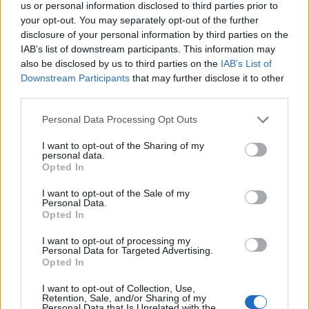
us or personal information disclosed to third parties prior to
ΡΟΗ ΕΙΔΗΣΕΩΝ
your opt-out. You may separately opt-out of the further
Χρηματιστήριο: Οι 2.600 μονάδες άντεξαν –
18:19
disclosure of your personal information by third parties on the
Ποιοι τίτλοι έδωσαν ώθηση και ποιοι
IAB’s list of downstream participants. This information may
«φρέναραν»
also be disclosed by us to third parties on the
IAB’s List of
Downstream Participants
that may further disclose it to other
Τι ανακοίνωσε ο ΣΚΑΪ για το διαζύγιο με τον
18:12
third parties.
διευθύνοντα σύμβουλο, Γρηγόρη Δημητριάδη
Please note that this website/app uses one or more Google
Personal Data Processing Opt Outs
services and may gather and store information including but
Ζουν τελικά ανάμεσά μας; Τα νέα αρχεία για
18:11
not limited to your visit or usage behaviour. You may click to
I want to opt-out of the Sharing of my
UFO με αναφορές που προκαλούν ανατριχίλα
personal data.
grant or deny consent to Google and its third-party tags to
Opted In
use your data for below specified purposes in below Google
Θέουτα: Επιχείρησε να περάσει από το Μαρόκο
17:58
consent section.
με αλεξίπτωτο πλαγιάς και έπεσε νεκρός στη
I want to opt-out of the Sale of my
ΟΛΕΣ ΟΙ ΕΙΔΗΣΕΙΣ
Personal Data.
θάλασσα – Βίντεο
Opted In
«Τώρα τα έχω χάσει όλα. Δεν με ειδοποίησαν.
17:57
I want to opt-out of processing my
Κάτι με τραβούσε στην καρδιά μου»,
Personal Data for Targeted Advertising.
Opted In
συγκλονίζει ο άνδρας του οποίου σκοτώθηκαν
σε δυστύχημα σύζυγος και γιος
I want to opt-out of Collection, Use,
Retention, Sale, and/or Sharing of my
Αγγλία: 56χρονος βούτηξε στη
Personal Data that Is Unrelated with the
17:51