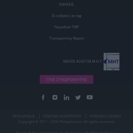
ΕΙΔΗΣΕΙΣ
Οι ειδήσεις σε tag
Περιοδικό TRIP
Transparency Report
ΜΕΛΟΣ #242158 Μ.Η.Τ.
ΓΙΝΕ ΣΥΝΔΡΟΜΗΤΗΣ
ΟΡΟΙ ΧΡΗΣΗΣ
ΠΟΛΙΤΙΚΗ ΑΠΟΡΡΗΤΟΥ
ΠΟΛΙΤΙΚΗ COOKIES
Copyright © 2011 - 2026 Peloponnisos. All rights reserved.
Design & Development by
Andko Digital
| PerfOps by
Nuevvo