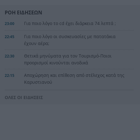
ΡΟΗ ΕΙΔΗΣΕΩΝ
Για ποιο λόγο το cd έχει διάρκεια 74 λεπτά ;
23:00
Για ποιο λόγο οι συσκευασίες με πατατάκια
22:45
έχουν αέρα;
Θετικά μηνύματα για τον Τουρισμό-Ποιοι
22:30
προορισμοί κινούνται ανοδικά
Αποχώρηση και επίθεση από στέλεχος κατά της
22:15
Καρυστιανού
Σάμος: Νησί για όλα τα γούστα
22:00
ΟΛΕΣ ΟΙ ΕΙΔΗΣΕΙΣ
Πότε αγωνίζεται ο Τεντόγλου στο Ευρωπαϊκό
21:50
πρωτάθλημα
Πάρος:«Ένα δευτερόλεπτο έφυγε από την
21:40
προσοχή μου», η δραματική περιγραφή του