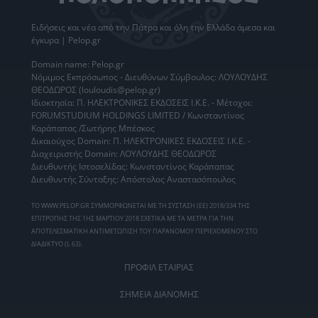
Ειδήσεις
και νέα από την
Πάτρα
και όλη την Ελλάδα άμεσα και
έγκυρα | Pelop.gr
Domain name: Pelop.gr
Νόμιμος Εκπρόσωπος - Διευθύνων Σύμβουλος: ΛΟΥΛΟΥΔΗΣ
ΘΕΟΔΩΡΟΣ (louloudis@pelop.gr)
Ιδιοκτησία: Π. ΗΛΕΚΤΡΟΝΙΚΕΣ ΕΚΔΟΣΕΙΣ Ι.Κ.Ε. - Μέτοχοι:
FORUMSTUDIUM HOLDINGS LIMITED / Κωνσταντίνος
Καράπαπας /Σωτήρης Μπέσκος
Δικαιούχος Domain: Π. ΗΛΕΚΤΡΟΝΙΚΕΣ ΕΚΔΟΣΕΙΣ Ι.Κ.Ε. -
Διαχειριστής Domain: ΛΟΥΛΟΥΔΗΣ ΘΕΟΔΩΡΟΣ
Διευθυντής Ιστοσελίδας: Κωνσταντίνος Καράπαπας
Διευθυντής Σύνταξης: Απόστολος Αναστασόπουλος
ΤΟ WWW.PELOP.GR ΣΥΜΜΟΡΦΩΝΕΤΑΙ ΜΕ ΤΗ ΣΥΣΤΑΣΗ (ΕΕ) 2018/334 ΤΗΣ
ΕΠΙΤΡΟΠΗΣ ΤΗΣ 1ΗΣ ΜΑΡΤΙΟΥ 2018 ΣΧΕΤΙΚΑ ΜΕ ΤΑ ΜΕΤΡΑ ΓΙΑ ΤΗΝ
ΑΠΟΤΕΛΕΣΜΑΤΙΚΗ ΑΝΤΙΜΕΤΩΠΙΣΗ ΤΟΥ ΠΑΡΑΝΟΜΟΥ ΠΕΡΙΕΧΟΜΕΝΟΥ ΣΤΟ
ΔΙΑΔΙΚΤΥΟ (L 63).
ΠΡΟΦΙΛ ΕΤΑΙΡΙΑΣ
ΣΗΜΕΙΑ ΔΙΑΝΟΜΗΣ