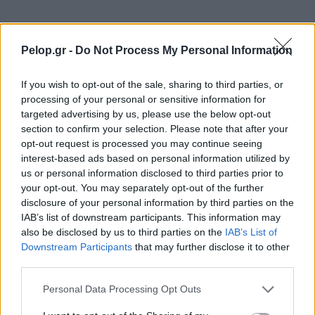
πατέρα του 4χρονου
Η ΑΠΑ ξεκίνησε έρευνα για το ελικόπτερο στη
21:30
Μήλο, εξετάζει το νομικό πλαίσιο
Pelop.gr -
Do Not Process My Personal Information
Ηλεία: Δασοκομαντος και Τσέχοι πυροσβέστες
21:20
If you wish to opt-out of the sale, sharing to third parties, or
στη μάχη για τη φωτιά, βελτιωμένη εικόνα
processing of your personal or sensitive information for
ΒΙΝΤΕΟ
targeted advertising by us, please use the below opt-out
section to confirm your selection. Please note that after your
Παρέμβαση Γεωργιάδη για τον ξυλοδαρμό της
21:10
opt-out request is processed you may continue seeing
νοσηλεύτριας
interest-based ads based on personal information utilized by
us or personal information disclosed to third parties prior to
Θλίψη για την απώλεια γνωστού Έλληνα
21:00
your opt-out. You may separately opt-out of the further
ηθοποιού
disclosure of your personal information by third parties on the
IAB’s list of downstream participants. This information may
Τραμπ: «Κρατάμε χαμηλούς τόνους για το Ιράν»
20:50
also be disclosed by us to third parties on the
IAB’s List of
Downstream Participants
that may further disclose it to other
Πάτρα: Έσβησαν οι πυρκαγιές σε Χάραδρο και
20:40
third parties.
Ρηγανοκαμπο
Please note that this website/app uses one or more Google
Personal Data Processing Opt Outs
Δελφίνια “χορεύουν” στα Τριζόνια Βιντεο
20:30
services and may gather and store information including but