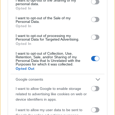
not limited to your visit or usage behaviour. You may click to
I want to opt-out of the Sharing of my
Υψηλός ο κίνδυνος πυρκαγιάς για τη Δευτέρα 10
20:20
personal data.
grant or deny consent to Google and its third-party tags to
Αυγούστου-Η ανακοίνωση της Περιφέρειας
Opted In
use your data for below specified purposes in below Google
consent section.
I want to opt-out of the Sale of my
Στο τελικό στάδιο η συμφωνία Ιραν-Ομαν, τι θα
20:10
Personal Data.
γίνει με τα στενά του Ορμούζ
Opted In
Δήμος Αιγιαλείας: Συνάντηση στο Υπουργείο
20:00
I want to opt-out of processing my
Personal Data for Targeted Advertising.
Κλιματικής Κρίσης για την αποκατάσταση των
Opted In
πληγεισών περιοχών
I want to opt-out of Collection, Use,
Αποκαλύψεις του Δ. Γιαννακόπουλου για
19:50
Retention, Sale, and/or Sharing of my
Personal Data that Is Unrelated with the
Ολυμπιακό, Μαρινάκη, Αγγελόπουλους και …
Purposes for which it was collected.
εμφράγματα
Opted Out
Νέα “σελίδα” για τον κινηματογράφο της Veso
19:40
Google consents
Mare
I want to allow Google to enable storage
Δείτε ποια πόλη της Ηλείας κατάγραψε σήμερα
19:30
related to advertising like cookies on web or
την υψηλότερη θερμοκρασία στην Ελλάδα
device identifiers in apps.
I want to allow my user data to be sent to