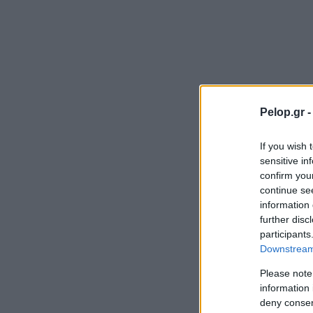
Pelop.gr 
If you wish 
sensitive in
confirm you
continue se
information 
further disc
participants
Downstream 
Please note
information 
deny consent