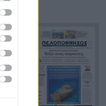
12:12
Μητροπολιτικός Ναός
Καλαβρύτων – Υπαίθριες οι
ακολουθίες του
Δεκαπενταύγουστου
Στον Αρειο Πάγο για το «ΕΛΑΣ»:
12:00
Αντιδράσεις για την επωνυμία
του κόμματος Τσίπρα
Σούπερ μάρκετ: Μειώσεις έως
11:48
7% σε πάνω από 1.000
προϊόντα – Πότε αλλάζουν οι
τιμές στα ράφια
Αίγιο: Στις 6 το τελευταίο
11:38
αντίο στον 52χρονο Γιώργο
Μοιραλιώτη που «έφυγε» στο
τιμόνι
Επτά χιλιόμετρα από την
11:36
Πάτρα, 3.500 χρόνια πίσω – Η