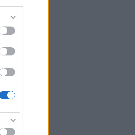
Το πλάσμα που ζει 1,3 χλμ.
12:48
κάτω από τη Γη: Το «σκουλήκι
του διαβόλου» και το μυστικό
της αντοχής του
Θρίλερ στον Λυκαβηττό:
12:47
Πτώμα σε προχωρημένη σήψη
μέσα σε σπηλιά – Το εντόπισε
ιερέας
Κρήτη: Η ΕΛΑΣ διαψεύδει την
12:36
καταγγελία για τη 10χρονη – Τι
συνέβη τελικά με τον
τουρίστα
Πληρωμές πριν τον
12:24
Δεκαπενταύγουστο: 56,7 εκατ.
ευρώ σε 58.370 δικαιούχους –
Ποιοι βλέπουν χρήματα
Κλειστός μέχρι νεωτέρας ο