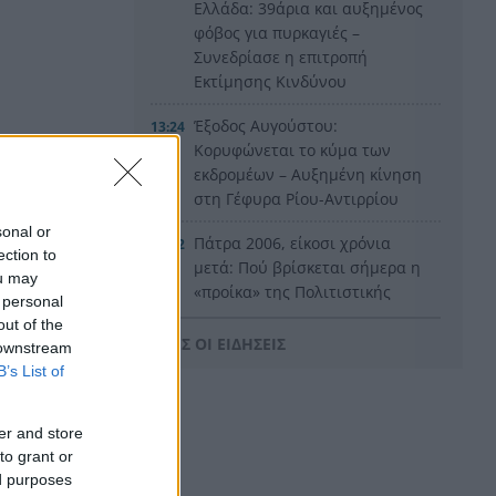
Ελλάδα: 39άρια και αυξημένος
φόβος για πυρκαγιές –
Συνεδρίασε η επιτροπή
Εκτίμησης Κινδύνου
Έξοδος Αυγούστου:
13:24
Κορυφώνεται το κύμα των
εκδρομέων – Αυξημένη κίνηση
στη Γέφυρα Ρίου-Αντιρρίου
sonal or
Πάτρα 2006, είκοσι χρόνια
13:12
ection to
μετά: Πού βρίσκεται σήμερα η
ou may
«προίκα» της Πολιτιστικής
 personal
Πρωτεύουσας
out of the
ΟΛΕΣ ΟΙ ΕΙΔΗΣΕΙΣ
 downstream
Κάτω Αχαΐα: Ολα έτοιμα για
13:00
B’s List of
τη 2η Βραδιά Εμπορίου
Φινάλε στο Ράλι Ιονίου – Ο
12:55
er and store
ΙΟΠ έτοιμος για την τελευταία
to grant or
μάχη
ed purposes