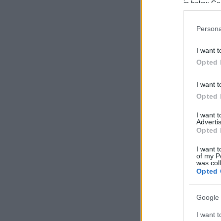
in below Go
Persona
I want t
Opted 
I want t
Opted 
I want 
Advertis
Opted 
I want t
of my P
was col
Opted 
Google 
I want t