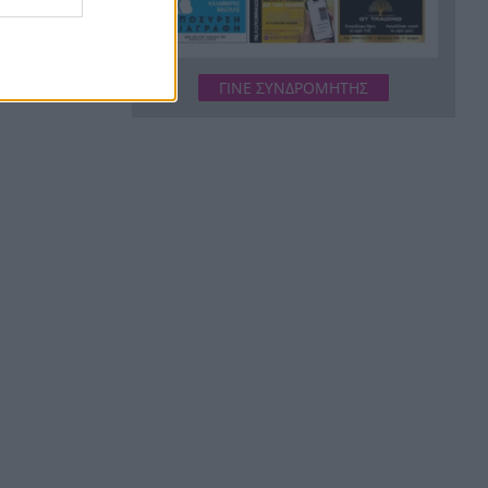
Βούντενη έναν χρόνο μετά τη
φωτιά
ΓΙΝΕ ΣΥΝΔΡΟΜΗΤΗΣ
Δυτική Ελλάδα: Μεθυσμένος
11:25
οδηγός με γεμιστήρα 7
φυσιγγίων – Συλλήψεις για
ναρκωτικά και κλοπές
Βίντεο-σοκ από τις ΗΠΑ:
11:24
Σκότωσε νύφη τη νύχτα του
γάμου της και ζητούσε να
«πάει σπίτι»
Μυστράς: 2,5 χρόνια με τον
11:20
νεκρό πατέρα στον καταψύκτη
– «Δεν ήταν για τη σύνταξη»
λέει η υπεράσπιση
Ρόσγουελ: Πώς μια διάψευση
11:12
έγινε το πιο ανθεκτικό σενάριο
της ποπ κουλτούρας