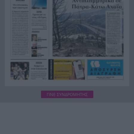
Φωτιά Αττικοβοιωτία: Όλα τα μέτρα στήριξης
20:13
για τους πυρόπληκτους – Τα ποσά των
επιδομάτων και η στεγαστική συνδρομή
ΓΙΝΕ ΣΥΝΔΡΟΜΗΤΗΣ