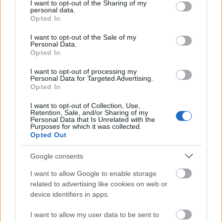
not limited to your visit or usage behaviour. You may click to
I want to opt-out of the Sharing of my
personal data.
grant or deny consent to Google and its third-party tags to
Opted In
ΚΟΣΜΟΣ
use your data for below specified purposes in below Google
consent section.
Μιχάλης Χατζηγιάννης: Το μήνυμα
I want to opt-out of the Sale of my
Personal Data.
συμπαράστασης στις οικογένειες των θυμάτων
Opted In
I want to opt-out of processing my
Personal Data for Targeted Advertising.
Opted In
I want to opt-out of Collection, Use,
Retention, Sale, and/or Sharing of my
Personal Data that Is Unrelated with the
Purposes for which it was collected.
Opted Out
Google consents
I want to allow Google to enable storage
related to advertising like cookies on web or
device identifiers in apps.
I want to allow my user data to be sent to