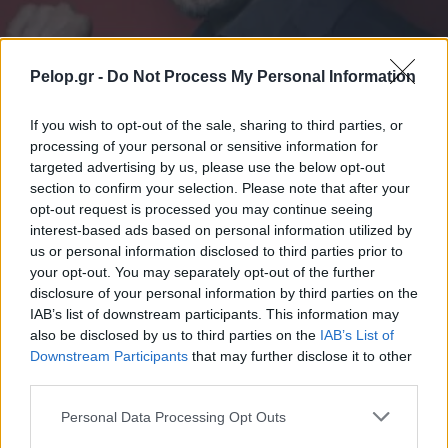
ΚΟΣΜΟΣ
Pelop.gr -
Do Not Process My Personal Information
Κύπρος: Στο νοσοκομείο ο υφυπουργός
Πολιτισμού Μιχάλης Χατζηγιάννης
If you wish to opt-out of the sale, sharing to third parties, or
processing of your personal or sensitive information for
targeted advertising by us, please use the below opt-out
section to confirm your selection. Please note that after your
opt-out request is processed you may continue seeing
interest-based ads based on personal information utilized by
us or personal information disclosed to third parties prior to
your opt-out. You may separately opt-out of the further
disclosure of your personal information by third parties on the
IAB’s list of downstream participants. This information may
also be disclosed by us to third parties on the
IAB’s List of
Downstream Participants
that may further disclose it to other
third parties.
Please note that this website/app uses one or more Google
Personal Data Processing Opt Outs
services and may gather and store information including but