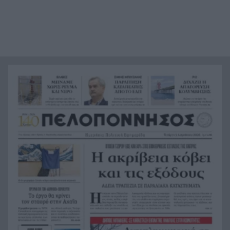
από τη θάλασσα, συγκλονιστικές υποβρύχιες
εικόνες
Το απόλυτο summer roadtrip από την άγρια
21:12
Μάνη στην καστροπολιτεία της Μονεμβασίας
Σύμη: Εντοπίστηκε σορός άνδρα στον Πανορμίτη
21:02
– Πιθανότατα ανήκει στον αγνοούμενο Γερμανό
τουρίστα
Συμφωνία Ιράν – Ομάν για νέα ναυτιλιακή
20:51
διαδρομή στα Στενά του Ορμούζ
Ήττα-αποκλεισμός για την Εθνική Nέων
20:38
Γυναικών στο Ευρωπαϊκό
Δικαστικό μπλόκο στους δασμούς Τραμπ:
20:33
Επιστρέφονται 100 δισεκατομμύρια δολάρια σε
επιχειρήσεις
Αιγιάλεια: Ήρθαν από τη Βρετανία για μια νέα
20:25
ζωή και η πυρκαγιά τους άφησε στο δρόμο!