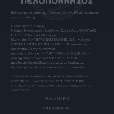
Ειδήσεις
και νέα από την
Πάτρα
και όλη την Ελλάδα άμεσα και
έγκυρα | Pelop.gr
Domain name: Pelop.gr
Νόμιμος Εκπρόσωπος - Διευθύνων Σύμβουλος: ΛΟΥΛΟΥΔΗΣ
ΘΕΟΔΩΡΟΣ (louloudis@pelop.gr)
Ιδιοκτησία: Π. ΗΛΕΚΤΡΟΝΙΚΕΣ ΕΚΔΟΣΕΙΣ Ι.Κ.Ε. - Μέτοχοι:
FORUMSTUDIUM HOLDINGS LIMITED / Κωνσταντίνος
Καράπαπας /Σωτήρης Μπέσκος
Δικαιούχος Domain: Π. ΗΛΕΚΤΡΟΝΙΚΕΣ ΕΚΔΟΣΕΙΣ Ι.Κ.Ε. -
Διαχειριστής Domain: ΛΟΥΛΟΥΔΗΣ ΘΕΟΔΩΡΟΣ
Διευθυντής Ιστοσελίδας: Κωνσταντίνος Καράπαπας
Διευθυντής Σύνταξης: Απόστολος Αναστασόπουλος
ΤΟ WWW.PELOP.GR ΣΥΜΜΟΡΦΩΝΕΤΑΙ ΜΕ ΤΗ ΣΥΣΤΑΣΗ (ΕΕ) 2018/334 ΤΗΣ
ΕΠΙΤΡΟΠΗΣ ΤΗΣ 1ΗΣ ΜΑΡΤΙΟΥ 2018 ΣΧΕΤΙΚΑ ΜΕ ΤΑ ΜΕΤΡΑ ΓΙΑ ΤΗΝ
ΑΠΟΤΕΛΕΣΜΑΤΙΚΗ ΑΝΤΙΜΕΤΩΠΙΣΗ ΤΟΥ ΠΑΡΑΝΟΜΟΥ ΠΕΡΙΕΧΟΜΕΝΟΥ ΣΤΟ
ΔΙΑΔΙΚΤΥΟ (L 63).
ΠΡΟΦΙΛ ΕΤΑΙΡΙΑΣ
ΣΗΜΕΙΑ ΔΙΑΝΟΜΗΣ