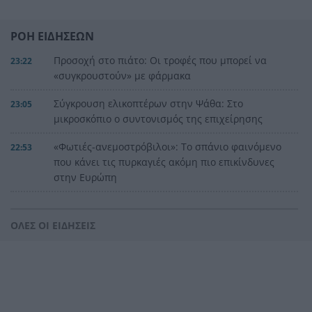
ΡΟΗ ΕΙΔΗΣΕΩΝ
Προσοχή στο πιάτο: Οι τροφές που μπορεί να
23:22
«συγκρουστούν» με φάρμακα
Σύγκρουση ελικοπτέρων στην Ψάθα: Στο
23:05
μικροσκόπιο ο συντονισμός της επιχείρησης
«Φωτιές-ανεμοστρόβιλοι»: Το σπάνιο φαινόμενο
22:53
που κάνει τις πυρκαγιές ακόμη πιο επικίνδυνες
στην Ευρώπη
Ουκρανία: Η αόρατη σύγκρουση της τεχνολογίας
22:45
– Drones, δορυφόροι και AI στην πρώτη γραμμή
ΟΛΕΣ ΟΙ ΕΙΔΗΣΕΙΣ
Το βραδινό που χορταίνει και βοηθά στον
22:34
έλεγχο του βάρους
Ο Ελληνοκύπριος νομπελίστας Ντέμης
22:23
Χασάμπης στο «τιμόνι» της Google AI