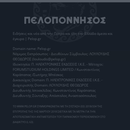
Ειδήσεις
και νέα από την
Πάτρα
και όλη την Ελλάδα άμεσα και
έγκυρα | Pelop.gr
Domain name: Pelop.gr
Νόμιμος Εκπρόσωπος - Διευθύνων Σύμβουλος: ΛΟΥΛΟΥΔΗΣ
ΘΕΟΔΩΡΟΣ (louloudis@pelop.gr)
Ιδιοκτησία: Π. ΗΛΕΚΤΡΟΝΙΚΕΣ ΕΚΔΟΣΕΙΣ Ι.Κ.Ε. - Μέτοχοι:
FORUMSTUDIUM HOLDINGS LIMITED / Κωνσταντίνος
Καράπαπας /Σωτήρης Μπέσκος
Δικαιούχος Domain: Π. ΗΛΕΚΤΡΟΝΙΚΕΣ ΕΚΔΟΣΕΙΣ Ι.Κ.Ε. -
Διαχειριστής Domain: ΛΟΥΛΟΥΔΗΣ ΘΕΟΔΩΡΟΣ
Διευθυντής Ιστοσελίδας: Κωνσταντίνος Καράπαπας
Διευθυντής Σύνταξης: Απόστολος Αναστασόπουλος
ΤΟ WWW.PELOP.GR ΣΥΜΜΟΡΦΩΝΕΤΑΙ ΜΕ ΤΗ ΣΥΣΤΑΣΗ (ΕΕ) 2018/334 ΤΗΣ
ΕΠΙΤΡΟΠΗΣ ΤΗΣ 1ΗΣ ΜΑΡΤΙΟΥ 2018 ΣΧΕΤΙΚΑ ΜΕ ΤΑ ΜΕΤΡΑ ΓΙΑ ΤΗΝ
ΑΠΟΤΕΛΕΣΜΑΤΙΚΗ ΑΝΤΙΜΕΤΩΠΙΣΗ ΤΟΥ ΠΑΡΑΝΟΜΟΥ ΠΕΡΙΕΧΟΜΕΝΟΥ ΣΤΟ
ΔΙΑΔΙΚΤΥΟ (L 63).