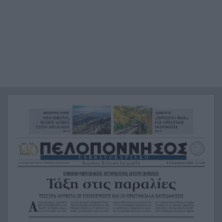
ειρηνευτικό σχέδιο των ΗΠΑ για τη Γάζα
Φιστίκια: 6 οφέλη για καρδιά, έντερο και
20:24
σάκχαρο – Τι δείχνουν οι μελέτες
«Ας αναπαυτεί εν ειρήνη», Ρεάλ, Μπαρτσελόνα
20:12
και Ομοσπονδία Αργεντινής για τον χαμό του
πατέρα του Μέσι
Οι πνιγμοί είναι συνήθως «βουβοί»: Η
20:00
διασώστρια Δήμητρα Παναγιωτοπούλου για τις
εμπειρίες και το απαιτητικό της επάγγελμα
«Λένε προδότες και πληρωμένους όσους
19:48
αποχωρούν», διαζύγιο με αιχμές στο κόμμα
Καρυστιανού
Η Ελλάδα θα διεκδικήσει την 9η θέση στο
19:36
Παγκόσμιο πρωτάθλημα Παίδων
Τεσσάρων χρονών παιδί βρέθηκε νεκρό σε
19:24
πισίνα στην Πάρο, ανείπωτη τραγωδία