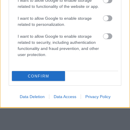
I want to allow Google to enable storage
related to functionality of the website or app.
I want to allow Google to enable storage
related to personalization.
I want to allow Google to enable storage
related to security, including authentication
functionality and fraud prevention, and other
user protection.
ΑΘΛΗΤΙΣΜΟΣ
Η Γεωργία του Ζούρου με σημαίες της
CONFIRM
Ουκρανίας ΦΩΤΟ
Data Deletion
Data Access
Privacy Policy