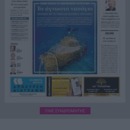
Μπαράζ συλλήψεων για ναρκωτικά σε Κέρκυρα
19:12
και Λευκάδα
Στον Αστακό ολοκληρώνεται το Ράλι Ιονίου
19:04
ΓΙΝΕ ΣΥΝΔΡΟΜΗΤΗΣ