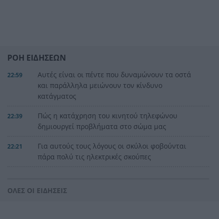
ΡΟΗ ΕΙΔΗΣΕΩΝ
Αυτές είναι οι πέντε που δυναμώνουν τα οστά
22:59
και παράλληλα μειώνουν τον κίνδυνο
κατάγματος
Πώς η κατάχρηση του κινητού τηλεφώνου
22:39
δημιουργεί προβλήματα στο σώμα μας
Για αυτούς τους λόγους οι σκύλοι φοβούνται
22:21
πάρα πολύ τις ηλεκτρικές σκούπες
Ξυλοδαρμός Βρετανού στην Κρήτη από πέντε
22:00
νεαρούς νταήδες
ΟΛΕΣ ΟΙ ΕΙΔΗΣΕΙΣ
Ευρωπαϊκό πρωτάθλημα στίβου με Τεντόγλου,
21:55
Καραλή, Στεφανίδη, Ντρισμπιώτη, Τζένγκο