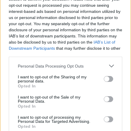
opt-out request is processed you may continue seeing
interest-based ads based on personal information utilized by
us or personal information disclosed to third parties prior to
your opt-out. You may separately opt-out of the further
disclosure of your personal information by third parties on the
IAB’s list of downstream participants. This information may
also be disclosed by us to third parties on the
IAB’s List of
Downstream Participants
that may further disclose it to other
third parties.
Please note that this website/app uses one or more Google
Personal Data Processing Opt Outs
ΚΟΣΜΟΣ
services and may gather and store information including but
Τι περιλαμβάνει η συμφωνία ΗΠΑ και
not limited to your visit or usage behaviour. You may click to
I want to opt-out of the Sharing of my
personal data.
Ουκρανίας για ορυκτά και σπάνιες γαίες
grant or deny consent to Google and its third-party tags to
Opted In
use your data for below specified purposes in below Google
consent section.
I want to opt-out of the Sale of my
Personal Data.
Opted In
I want to opt-out of processing my
Personal Data for Targeted Advertising.
Opted In