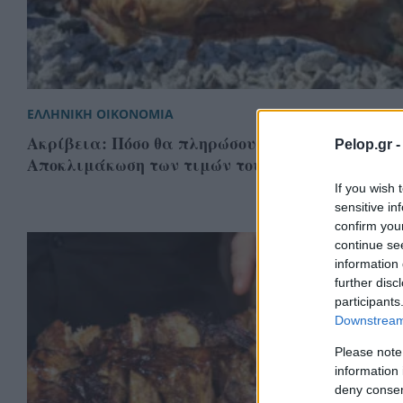
ΕΛΛΗΝΙΚΗ ΟΙΚΟΝΟΜΙΑ
Ακρίβεια: Πόσο θα πληρώσουμε τον οβελία φέτο
Pelop.gr 
Aποκλιμάκωση των τιμών τους επόμενες μήνες
If you wish 
sensitive in
confirm you
continue se
information 
further disc
participants
Downstream 
Please note
information 
deny consent