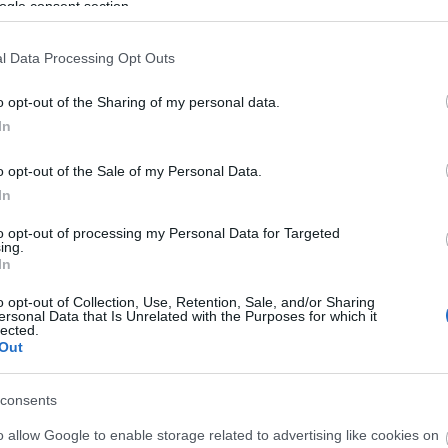
ogle consent section.
l Data Processing Opt Outs
o opt-out of the Sharing of my personal data.
ΟΙΚΟΝΟΜΙΑ - ΕΠΙΧΕΙΡΗΣΕΙΣ
In
υ
Πάσχα 2023: Πόσο θα στοιχίσει φέτος ο οβε
λένε κρεοπώλες και κτηνοτρόφοι
o opt-out of the Sale of my Personal Data.
In
to opt-out of processing my Personal Data for Targeted
ing.
In
o opt-out of Collection, Use, Retention, Sale, and/or Sharing
ersonal Data that Is Unrelated with the Purposes for which it
lected.
Out
consents
o allow Google to enable storage related to advertising like cookies on