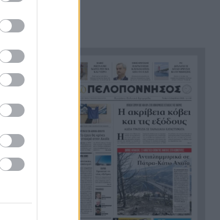
θάλασσα, συγκλονιστικές
υποβρύχιες εικόνες
Το απόλυτο summer roadtrip
21:12
από την άγρια Μάνη στην
καστροπολιτεία της
Μονεμβασίας
Σύμη: Εντοπίστηκε σορός
21:02
άνδρα στον Πανορμίτη –
Πιθανότατα ανήκει στον
αγνοούμενο Γερμανό τουρίστα
Συμφωνία Ιράν – Ομάν για νέα
20:51
ναυτιλιακή διαδρομή στα
Στενά του Ορμούζ
Ήττα-αποκλεισμός για την
20:38
Εθνική Nέων Γυναικών στο
Ευρωπαϊκό