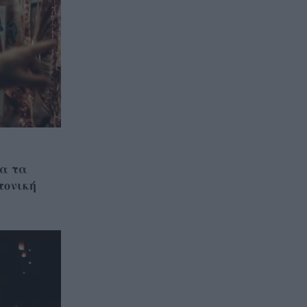
λα τα
τονική