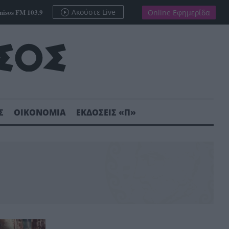
nisos FM 103.9
Ακούστε Live
Online Εφημερίδα
Σ
ΟΙΚΟΝΟΜΙΑ
ΕΚΔΟΣΕΙΣ «Π»