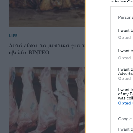
in below Go
Persona
I want t
LIFE
Opted 
Αυτά είναι τα μυστικά για το σωστό ψήσιμο το
οβελία ΒΙΝΤΕΟ
I want t
Opted 
I want 
Advertis
Opted 
I want t
of my P
was col
Opted 
Google 
I want t