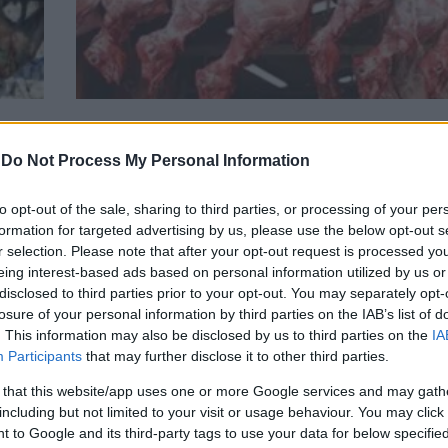
ΕΛΛΗΝΙΚΗ ΟΙΚΟΝΟΜΙΑ
ς –
Πάσχα 2024: «Πόλεμος» για την τιμή του ο
-
Do Not Process My Personal Information
κυμαίνεται – «Καμπανάκι» για ελλείψεις
κτηνοτρόφους
to opt-out of the sale, sharing to third parties, or processing of your per
formation for targeted advertising by us, please use the below opt-out s
r selection. Please note that after your opt-out request is processed y
eing interest-based ads based on personal information utilized by us or
disclosed to third parties prior to your opt-out. You may separately opt-
losure of your personal information by third parties on the IAB’s list of
. This information may also be disclosed by us to third parties on the
IA
Participants
that may further disclose it to other third parties.
 that this website/app uses one or more Google services and may gath
including but not limited to your visit or usage behaviour. You may click 
 to Google and its third-party tags to use your data for below specifi