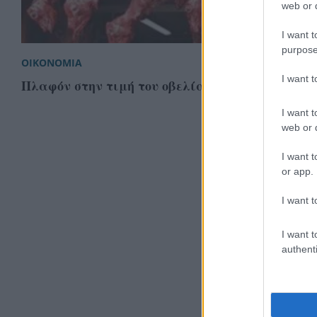
web or d
I want t
purpose
ΟΙΚΟΝΟΜΙΑ
I want 
Πλαφόν στην τιμή του οβελία ζητούν οι κρεοπώ
I want t
web or d
I want t
or app.
I want t
I want t
authenti