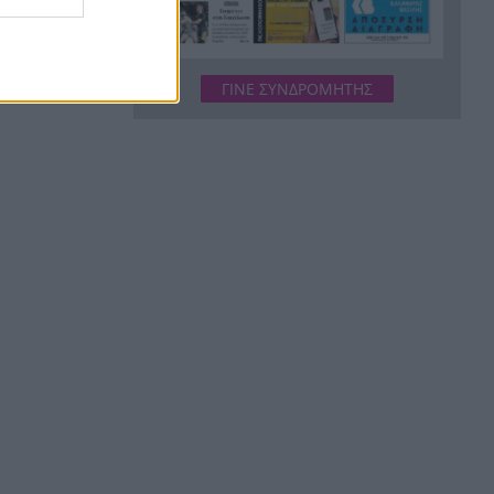
Δικαστικό μπλόκο στους
20:33
δασμούς Τραμπ:
Επιστρέφονται 100
δισεκατομμύρια δολάρια σε
ΓΙΝΕ ΣΥΝΔΡΟΜΗΤΗΣ
επιχειρήσεις
Αιγιάλεια: Ήρθαν από τη
20:25
Βρετανία για μια νέα ζωή και
η πυρκαγιά τους άφησε στο
δρόμο!
Φωτιά Αττικοβοιωτία: Όλα τα
20:13
μέτρα στήριξης για τους
πυρόπληκτους – Τα ποσά των
επιδομάτων και η στεγαστική
συνδρομή