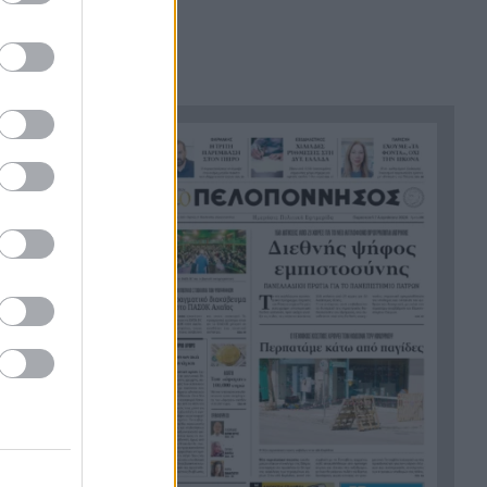
του ήταν σαν πλαστελίνη»
Τραμπ: Δεν σταματά στο
21:24
«μπλόκο» του Ανωτάτου
Δικαστηρίου, θέλει να
απολύσει ξανά την
κυβερνήτρια της Fed Λίζα
Κουκ
Η μεγάλη ιστορία του
21:12
παπαγάλου που κλάπηκε το
2017 και βρέθηκε μετά από 9
χρόνια
Φρίκη στην Κρήτη: Τουρίστας
21:00
ρωτούσε πόσο να πληρώσει
για να ασελγήσει σε 10χρονο
κορίτσι
Πιάστηκε στα πράσα με 106
20:49
συσκευασίες χασίς σε