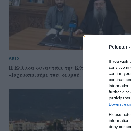
Pelop.gr 
ARTS
If you wish 
Η Ελλάδα συναντάει την Κύπρο μέσω Ι Μ Πατρ
sensitive in
«Ισχυροποιούμε τους δεσμούς μας»
confirm you
continue se
information 
further disc
participants
Downstream 
Please note
information 
deny consent