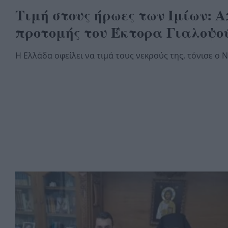
Τιμή στους ήρωες των Ιμίων:
προτομής του Έκτορα Γιαλοψο
Η Ελλάδα οφείλει να τιμά τους νεκρούς της, τόνισε ο Ν