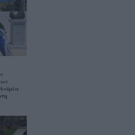
ν
των
 Ανδρέα
ρτη