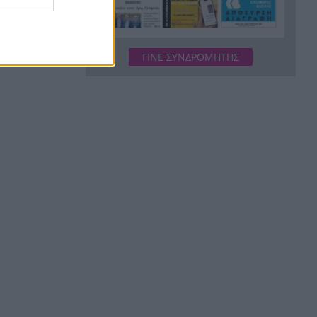
προαύλιο σχολείου στο
Μαρούσι
Μαγνησία: «Aκυβέρνητο»
20:39
ΓΙΝΕ ΣΥΝΔΡΟΜΗΤΗΣ
φορτηγό έκοψε στύλο
ηλεκτροδότησης και
προσέκρουσε σε πολυκατοικία
Στεφάνι Κορινθίας: Μεγάλη
20:28
φωτιά, ενισχυθήκαν οι
δυνάμεις, 11 εναέρια στη
μάχη της κατάσβεσης
Σοκ στο μπάσκετ, πέθανε
20:12
ξαφνικά ο προπονητής
Δημήτρης Καρατσώρης
Πάτρα: Σοκ, πέθανε στο
20:00
Νοσοκομείο βρέφος μόλις 8
ημερών
«Δεν υπάρχει κανένας λόγος
19:48