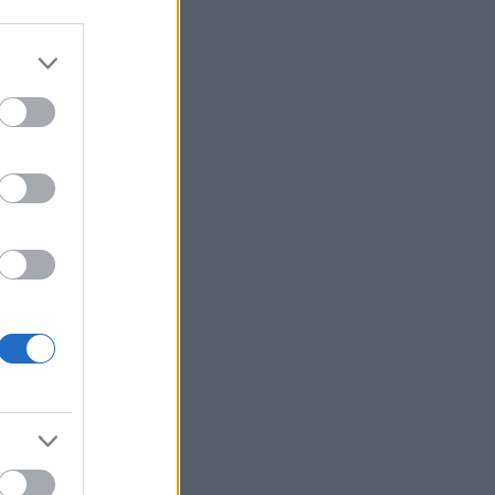
Φίδι εισέβαλε στα Επείγοντα
22:24
στο Νοσοκομείο του Πύργου,
πανικός! ΦΩΤΟ
Πάτρα: Αγωνία για 31χρονη
22:12
που υπέστη κάταγμα στο
αυχένα σε παραλία της Ηλείας
Ποινή φυλάκισης 15 μηνών
22:00
στη Βρετανίδα που μέθυσε με
ια
τη 15χρονη κόρη της και
 Ψυχικό
προκάλεσε επεισόδιο στο
Κέντρο Υγείας Σκιάθου
Πάτρα: Σφοδρή σύγκρουση
21:48
μηχανής με όχημα του
Δασαρχείου
«Πιστεύαμε ότι δεν θα βγούμε
21:36
ζωντανοί από το αεροπλάνο.
Ένα κομμάτι του προσώπου