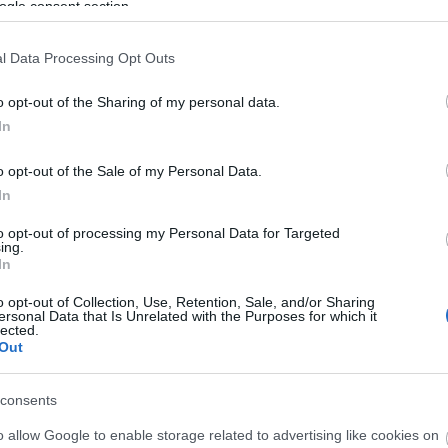
ogle consent section.
l Data Processing Opt Outs
o opt-out of the Sharing of my personal data.
In
ΠΟΛΙΤΙΚΗ
o opt-out of the Sale of my Personal Data.
H Κ. Σακελλαροπούλου στα αποκαλυπτήρ
In
προτομής του Παύλου Μπακογιάννη στο Π.
to opt-out of processing my Personal Data for Targeted
ing.
In
o opt-out of Collection, Use, Retention, Sale, and/or Sharing
ersonal Data that Is Unrelated with the Purposes for which it
lected.
Out
consents
o allow Google to enable storage related to advertising like cookies on