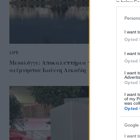
in below Go
Persona
I want t
Opted 
LIFE
I want t
Μεσολόγγι: Αποκαλυπτήρια της προτομής του
Opted 
αείμνηστου Ιωάννη Λυκούδη
I want 
Advertis
Opted 
I want t
of my P
was col
Opted 
Google 
I want t