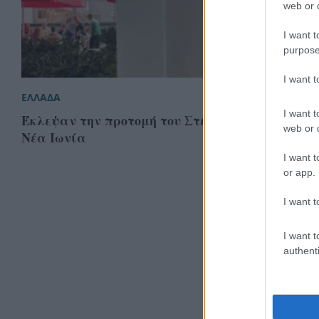
web or d
I want t
purpose
I want 
ΕΛΛΑΔΑ
I want t
Έκλεψαν την προτομή του Στέλιου Καζαντζίδη 
web or d
Νέα Ιωνία
I want t
or app.
I want t
I want t
authenti