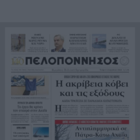
Το απόλυτο summer roadtrip από την άγρια
21:12
Μάνη στην καστροπολιτεία της Μονεμβασίας
Σύμη: Εντοπίστηκε σορός άνδρα στον Πανορμίτη
21:02
– Πιθανότατα ανήκει στον αγνοούμενο Γερμανό
τουρίστα
Συμφωνία Ιράν – Ομάν για νέα ναυτιλιακή
20:51
διαδρομή στα Στενά του Ορμούζ
Ήττα-αποκλεισμός για την Εθνική Nέων
20:38
Γυναικών στο Ευρωπαϊκό
Δικαστικό μπλόκο στους δασμούς Τραμπ:
20:33
Επιστρέφονται 100 δισεκατομμύρια δολάρια σε
επιχειρήσεις
Αιγιάλεια: Ήρθαν από τη Βρετανία για μια νέα
20:25
ζωή και η πυρκαγιά τους άφησε στο δρόμο!
Φωτιά Αττικοβοιωτία: Όλα τα μέτρα στήριξης
20:13