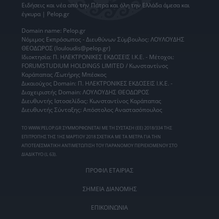
Ειδήσεις
και νέα από την
Πάτρα
και όλη την Ελλάδα άμεσα και
έγκυρα | Pelop.gr
Domain name: Pelop.gr
Νόμιμος Εκπρόσωπος - Διευθύνων Σύμβουλος: ΛΟΥΛΟΥΔΗΣ
ΘΕΟΔΩΡΟΣ (louloudis@pelop.gr)
Ιδιοκτησία: Π. ΗΛΕΚΤΡΟΝΙΚΕΣ ΕΚΔΟΣΕΙΣ Ι.Κ.Ε. - Μέτοχοι:
FORUMSTUDIUM HOLDINGS LIMITED / Κωνσταντίνος
Καράπαπας /Σωτήρης Μπέσκος
Δικαιούχος Domain: Π. ΗΛΕΚΤΡΟΝΙΚΕΣ ΕΚΔΟΣΕΙΣ Ι.Κ.Ε. -
Διαχειριστής Domain: ΛΟΥΛΟΥΔΗΣ ΘΕΟΔΩΡΟΣ
Διευθυντής Ιστοσελίδας: Κωνσταντίνος Καράπαπας
Διευθυντής Σύνταξης: Απόστολος Αναστασόπουλος
ΤΟ WWW.PELOP.GR ΣΥΜΜΟΡΦΩΝΕΤΑΙ ΜΕ ΤΗ ΣΥΣΤΑΣΗ (ΕΕ) 2018/334 ΤΗΣ
ΕΠΙΤΡΟΠΗΣ ΤΗΣ 1ΗΣ ΜΑΡΤΙΟΥ 2018 ΣΧΕΤΙΚΑ ΜΕ ΤΑ ΜΕΤΡΑ ΓΙΑ ΤΗΝ
ΑΠΟΤΕΛΕΣΜΑΤΙΚΗ ΑΝΤΙΜΕΤΩΠΙΣΗ ΤΟΥ ΠΑΡΑΝΟΜΟΥ ΠΕΡΙΕΧΟΜΕΝΟΥ ΣΤΟ
ΔΙΑΔΙΚΤΥΟ (L 63).
ΠΡΟΦΙΛ ΕΤΑΙΡΙΑΣ
ΣΗΜΕΙΑ ΔΙΑΝΟΜΗΣ
ΕΠΙΚΟΙΝΩΝΙΑ