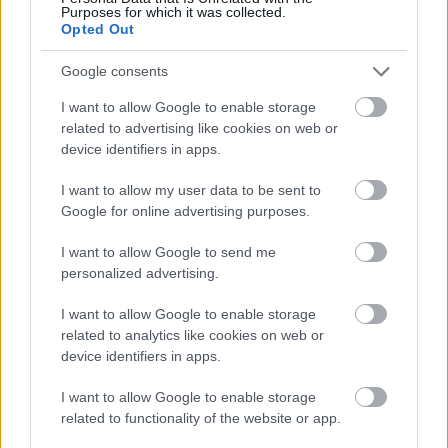
ΡΟΗ ΕΙΔΗΣΕΩΝ
Purposes for which it was collected.
Opted Out
Προσοχή στο πιάτο: Οι τροφές που μπορεί να
23:22
«συγκρουστούν» με φάρμακα
Google consents
I want to allow Google to enable storage
Σύγκρουση ελικοπτέρων στην Ψάθα: Στο
23:05
related to advertising like cookies on web or
μικροσκόπιο ο συντονισμός της επιχείρησης
device identifiers in apps.
«Φωτιές-ανεμοστρόβιλοι»: Το σπάνιο φαινόμενο
22:53
I want to allow my user data to be sent to
που κάνει τις πυρκαγιές ακόμη πιο επικίνδυνες
Google for online advertising purposes.
στην Ευρώπη
I want to allow Google to send me
Ουκρανία: Η αόρατη σύγκρουση της τεχνολογίας
22:45
personalized advertising.
– Drones, δορυφόροι και AI στην πρώτη γραμμή
ΟΛΕΣ ΟΙ ΕΙΔΗΣΕΙΣ
I want to allow Google to enable storage
Το βραδινό που χορταίνει και βοηθά στον
22:34
related to analytics like cookies on web or
έλεγχο του βάρους
device identifiers in apps.
Ο Ελληνοκύπριος νομπελίστας Ντέμης
22:23
I want to allow Google to enable storage
Χασάμπης στο «τιμόνι» της Google AI
related to functionality of the website or app.
HELLENiQ ENERGY: Έως 25 εκατ. ευρώ για έργα
22:15