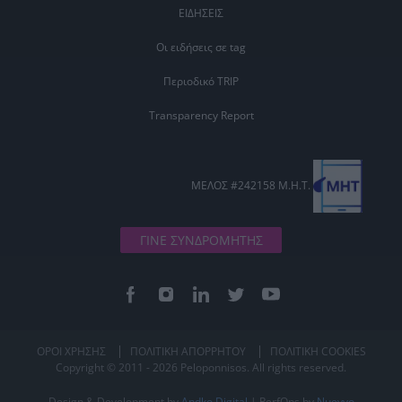
ΕΙΔΗΣΕΙΣ
Οι ειδήσεις σε tag
Περιοδικό TRIP
Transparency Report
ΜΕΛΟΣ #242158 Μ.Η.Τ.
ΓΙΝΕ ΣΥΝΔΡΟΜΗΤΗΣ
ΟΡΟΙ ΧΡΗΣΗΣ
ΠΟΛΙΤΙΚΗ ΑΠΟΡΡΗΤΟΥ
ΠΟΛΙΤΙΚΗ COOKIES
Copyright © 2011 - 2026 Peloponnisos. All rights reserved.
Design & Development by
Andko Digital
| PerfOps by
Nuevvo