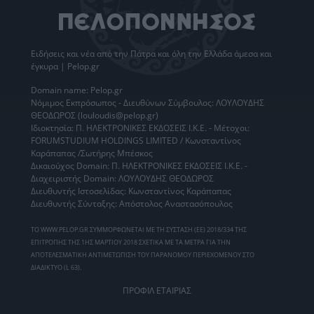
Ειδήσεις
και νέα από την
Πάτρα
και όλη την Ελλάδα άμεσα και
έγκυρα | Pelop.gr
Domain name: Pelop.gr
Νόμιμος Εκπρόσωπος - Διευθύνων Σύμβουλος: ΛΟΥΛΟΥΔΗΣ
ΘΕΟΔΩΡΟΣ (louloudis@pelop.gr)
Ιδιοκτησία: Π. ΗΛΕΚΤΡΟΝΙΚΕΣ ΕΚΔΟΣΕΙΣ Ι.Κ.Ε. - Μέτοχοι:
FORUMSTUDIUM HOLDINGS LIMITED / Κωνσταντίνος
Καράπαπας /Σωτήρης Μπέσκος
Δικαιούχος Domain: Π. ΗΛΕΚΤΡΟΝΙΚΕΣ ΕΚΔΟΣΕΙΣ Ι.Κ.Ε. -
Διαχειριστής Domain: ΛΟΥΛΟΥΔΗΣ ΘΕΟΔΩΡΟΣ
Διευθυντής Ιστοσελίδας: Κωνσταντίνος Καράπαπας
Διευθυντής Σύνταξης: Απόστολος Αναστασόπουλος
ΤΟ WWW.PELOP.GR ΣΥΜΜΟΡΦΩΝΕΤΑΙ ΜΕ ΤΗ ΣΥΣΤΑΣΗ (ΕΕ) 2018/334 ΤΗΣ
ΕΠΙΤΡΟΠΗΣ ΤΗΣ 1ΗΣ ΜΑΡΤΙΟΥ 2018 ΣΧΕΤΙΚΑ ΜΕ ΤΑ ΜΕΤΡΑ ΓΙΑ ΤΗΝ
ΑΠΟΤΕΛΕΣΜΑΤΙΚΗ ΑΝΤΙΜΕΤΩΠΙΣΗ ΤΟΥ ΠΑΡΑΝΟΜΟΥ ΠΕΡΙΕΧΟΜΕΝΟΥ ΣΤΟ
ΔΙΑΔΙΚΤΥΟ (L 63).
ΠΡΟΦΙΛ ΕΤΑΙΡΙΑΣ