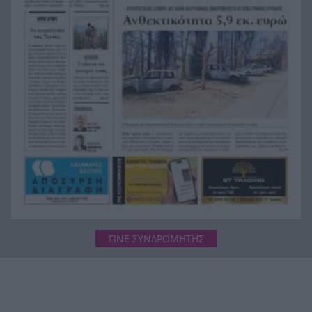
Άνδρας έδειχνε τα γεννητικά του όργανα σε
18:55
παιδιά που έπαιζαν σε πλατεία στον Άβαντα
Αλεξανδρούπολης
Άντονι Φάουτσι: Επιτροπή της Γερουσίας τον
18:47
παραπέμπει για περιφρόνηση του Κογκρέσου –
Σιώπησε σε πάνω από 100 ερωτήσεις
Στην Εκατονταπυλιανή της Πάρου η Κατερίνα
18:43
Καινούργιου – Εκεί όπου είχε κάνει τάμα να
γίνει μητέρα
ΓΙΝΕ ΣΥΝΔΡΟΜΗΤΗΣ