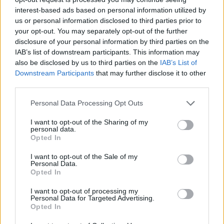
interest-based ads based on personal information utilized by
us or personal information disclosed to third parties prior to
your opt-out. You may separately opt-out of the further
ΡΟΗ ΕΙΔΗΣΕΩΝ
disclosure of your personal information by third parties on the
IAB’s list of downstream participants. This information may
Καταγγελία ερευνητή του ΑΠΘ: «Χυδαίο
22:00
also be disclosed by us to third parties on the
IAB’s List of
τραμπουκισμό από τους διάφορους
Downstream Participants
that may further disclose it to other
“φιλόζωους”»
third parties.
«Ένα τέταρτο γινόταν ΚΑΡΠΑ. Δεν βρίσκαμε
21:48
Please note that this website/app uses one or more Google
Personal Data Processing Opt Outs
σημάδια ζωής», συγκλονίζει ο ναυαγοσώστης
services and may gather and store information including but
για τον πνιγμό στα Μάλια
not limited to your visit or usage behaviour. You may click to
I want to opt-out of the Sharing of my
personal data.
grant or deny consent to Google and its third-party tags to
Opted In
Ο καύσωνας λιώνει τους Σλοβάκους, ρεκόρ με
21:36
use your data for below specified purposes in below Google
42,2 βαθμούς Κελσίου
consent section.
I want to opt-out of the Sale of my
Personal Data.
Άρτα: Συνελήφθησαν ο διευθυντής κι ο τεχνικός
Opted In
21:24
ΟΛΕΣ ΟΙ ΕΙΔΗΣΕΙΣ
ασφαλείας του ΔΕΔΔΗΕ
I want to opt-out of processing my
Personal Data for Targeted Advertising.
Τραγικό περιστατικό, τράκαρε με αγριογούρουνο
21:12
Opted In
στη Β. Εύβοια και έχασε τη ζωή του