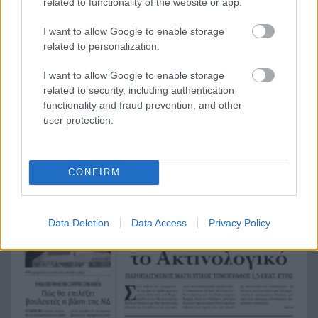
related to functionality of the website or app.
58χρονου ψυχολόγου στο Ναύπλιο, ΒΙΝΤΕΟ
I want to allow Google to enable storage
Το Ιράν στέλνει μήνυμα στον Κόλπο: «Φρενάρετε
19:36
related to personalization.
τον Τραμπ ή θα πληγούν κρίσιμες υποδομές»
I want to allow Google to enable storage
«Ευγενικός, ακέραιος και ανιδιοτελής
19:24
related to security, including authentication
άνθρωπος», η ανακοίνωση της οικογένειας της
functionality and fraud prevention, and other
38χρονης Βρετανίδας Ελίζαμπεθ Ρος
user protection.
Φρίκη στη Βραζιλία σκότωσαν 15χρονο
19:12
ποδοσφαιριστή σε αγώνα ερασιτεχνικού
ποδοσφαίρου, ΒΙΝΤΕΟ
CONFIRM
Της δώρισε το ήπαρ του και της έσωσε τη ζωή –
19:07
20 χρόνια μετά παντρεύεται τον αδελφό του
Data Deletion
Data Access
Privacy Policy
Πώς να βρω κάποιον από φωτογραφία: 5
19:02
Μέθοδοι που Λειτουργούν
Σε 24 ώρες 44 πυρκαγιές, οι 8 εξακολουθούν να
19:00
απασχολούν τις πυροσβεστικές δυνάμεις