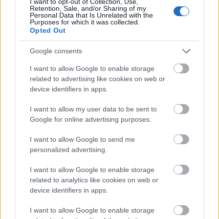
I want to opt-out of Collection, Use,
Retention, Sale, and/or Sharing of my
Αλλάζουν τα πάντα στη Δανία λόγω της
21:00
Personal Data that Is Unrelated with the
τεχνικής νοημοσύνης, οι μαθητές θα
Purposes for which it was collected.
Opted Out
παρουσιάσουν προφορικά τις εργασίες τους
Το τελευταίο «αντίο» στην τελετή αποτέφρωσης
20:36
Google consents
του συντονιστή που σκοτώθηκε μετά τη
I want to allow Google to enable storage
σύγκρουση ελικοπτέρων στην Ψάθα, ΦΩΤΟ
related to advertising like cookies on web or
device identifiers in apps.
Στιγμές αγωνίας και θρίλερ στο Αίγιο: Οδηγός
20:24
λεωφορείου έχασε τις αισθήσεις του και τη ζωή
I want to allow my user data to be sent to
του! ΦΩΤΟ
Google for online advertising purposes.
Κόκκινα τα 118 κτίρια στις 325 αυτοψίες των
20:12
I want to allow Google to send me
πληγεισών περιοχών από τις καταστροφικές
personalized advertising.
πυρκαγιές
I want to allow Google to enable storage
Η ανακοίνωση της ΕΑΠ για Βασιλάκο και
20:00
related to analytics like cookies on web or
Μαμάση
device identifiers in apps.
Γιατί οδηγήθηκαν στη φυλακή οι οι δύο Ινδοί,
19:48
I want to allow Google to enable storage
που κατηγορούνται για τη δολοφονία του