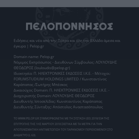
Ειδήσεις
και νέα από την
Πάτρα
και όλη την Ελλάδα άμεσα και
έγκυρα | Pelop.gr
Domain name: Pelop.gr
Νόμιμος Εκπρόσωπος - Διευθύνων Σύμβουλος: ΛΟΥΛΟΥΔΗΣ
ΘΕΟΔΩΡΟΣ (louloudis@pelop.gr)
Ιδιοκτησία: Π. ΗΛΕΚΤΡΟΝΙΚΕΣ ΕΚΔΟΣΕΙΣ Ι.Κ.Ε. - Μέτοχοι:
FORUMSTUDIUM HOLDINGS LIMITED / Κωνσταντίνος
Καράπαπας /Σωτήρης Μπέσκος
Δικαιούχος Domain: Π. ΗΛΕΚΤΡΟΝΙΚΕΣ ΕΚΔΟΣΕΙΣ Ι.Κ.Ε. -
Διαχειριστής Domain: ΛΟΥΛΟΥΔΗΣ ΘΕΟΔΩΡΟΣ
Διευθυντής Ιστοσελίδας: Κωνσταντίνος Καράπαπας
Διευθυντής Σύνταξης: Απόστολος Αναστασόπουλος
ΤΟ WWW.PELOP.GR ΣΥΜΜΟΡΦΩΝΕΤΑΙ ΜΕ ΤΗ ΣΥΣΤΑΣΗ (ΕΕ) 2018/334 ΤΗΣ
ΕΠΙΤΡΟΠΗΣ ΤΗΣ 1ΗΣ ΜΑΡΤΙΟΥ 2018 ΣΧΕΤΙΚΑ ΜΕ ΤΑ ΜΕΤΡΑ ΓΙΑ ΤΗΝ
ΑΠΟΤΕΛΕΣΜΑΤΙΚΗ ΑΝΤΙΜΕΤΩΠΙΣΗ ΤΟΥ ΠΑΡΑΝΟΜΟΥ ΠΕΡΙΕΧΟΜΕΝΟΥ ΣΤΟ
ΔΙΑΔΙΚΤΥΟ (L 63).