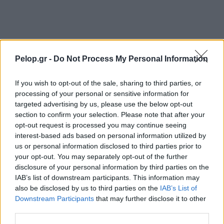
Πως έπιασαν στη Γερμανία τον 31χρονο που
14:13
αναζητούνταν για τρεις δολοφονίες
«Βροχή» στην Πάτρα: Αγιο είχε ένας άνδρας που
14:00
έπεσαν πάνω του σοβάδες στην οδό Κορίνθου
Pelop.gr -
Do Not Process My Personal Information
Σέρρες: Πήγαιναν στη δουλειά και δεν έφτασαν
13:52
ποτέ η μητέρα και 21χρονος γιος που
If you wish to opt-out of the sale, sharing to third parties, or
σκοτώθηκαν σε τροχαίο
processing of your personal or sensitive information for
targeted advertising by us, please use the below opt-out
ΣΕΦ: Ακυρώθηκε ο διαγωνισμός για την
13:44
section to confirm your selection. Please note that after your
ενεργειακή αναβάθμιση – Νέα διαδικασία στις
opt-out request is processed you may continue seeing
10 Σεπτεμβρίου
interest-based ads based on personal information utilized by
us or personal information disclosed to third parties prior to
myAGRO: Νέα εποχή στις αγροτικές ενισχύσεις –
13:36
your opt-out. You may separately opt-out of the further
Οι αλλαγές στις αιτήσεις του 2026
disclosure of your personal information by third parties on the
IAB’s list of downstream participants. This information may
Το ξεχωριστό μήνυμα της Δράκου για το
13:28
also be disclosed by us to third parties on the
IAB’s List of
Ευρωπαϊκό πρωτάθλημα στο Παρίσι
Downstream Participants
that may further disclose it to other
third parties.
Πάτρα: Διανομή 22 τόνων τροφής για αδέσποτα
13:23