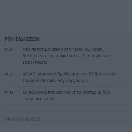
ΡΟΗ ΕΙΔΗΣΕΩΝ
Νέο πρόστιμο-ρεκόρ στη Meta: 567 εκατ.
14:34
δολάρια για την ασφάλεια των παιδιών στα
social media
ΔΕΥΑΠ: Διακοπή υδροδότησης το Σάββατο στην
14:26
Παραλία Πατρών λόγω εργασιών
Ευρωλίγκα μπάσκετ: Με υπερ-ρόστερ οι δύο
14:18
ελληνικές ομάδες
Η εμπειρία της Δυτικής Ελλάδας για την
14:18
κλιματική κρίση και τη Δημόσια Υγεία
ΟΛΕΣ ΟΙ ΕΙΔΗΣΕΙΣ
παρουσιάστηκε στις ΗΠΑ