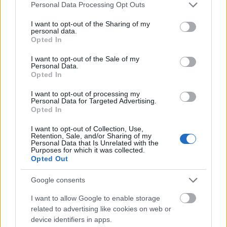
ζώα από τον Δήμο – Ικανοποιούνται 438
Please note that this website/app uses one or more Google
Personal Data Processing Opt Outs
αιτήματα
services and may gather and store information including but
not limited to your visit or usage behaviour. You may click to
I want to opt-out of the Sharing of my
personal data.
Το «Πλήρωμα 94» στο Καρναβάλι του Κότορ, στο
13:16
grant or deny consent to Google and its third-party tags to
Opted In
Μαυροβούνιο
use your data for below specified purposes in below Google
consent section.
I want to opt-out of the Sale of my
Ο αθλητισμός στην εποχή της ανάλυσης
13:08
Personal Data.
δεδομένων
Opted In
I want to opt-out of processing my
«Στα χαρακώματα» οι συμβασιούχοι του ΕΑΠ – Η
13:01
Personal Data for Targeted Advertising.
παραίτηση Σήφη Μπουζάκη άνοιξε νέο μέτωπο
Opted In
Η Εθνική Παίδων νίκησε τη Ρουμανία και
12:56
I want to opt-out of Collection, Use,
Retention, Sale, and/or Sharing of my
συνεχίζει
Personal Data that Is Unrelated with the
Purposes for which it was collected.
Η Λιβύη προχωρά το σχέδιο για παραγωγή 2 εκ.
12:52
Opted Out
βαρελιών
Google consents
Αμφιλοχία: Αυτοκίνητο ανατράπηκε στη δυτική
12:48
I want to allow Google to enable storage
είσοδο της πόλης – Απεγκλωβίστηκε
related to advertising like cookies on web or
τραυματισμένος ο οδηγός
device identifiers in apps.