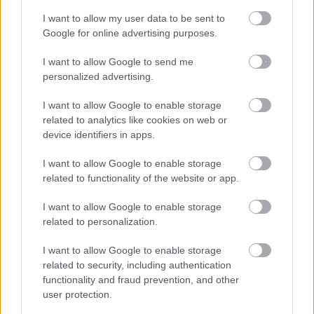
Τήνος: Εξτρα «παράσημο» από τα χωριά της, τι
12:41
I want to allow my user data to be sent to
να δείτε
Google for online advertising purposes.
Ταϊλανδή: Ο 14χρονος είχε σκοτώσει πρώτα
12:34
I want to allow Google to send me
τους παππούδες πριν «καθαρίσει» 5 καθηγητές
personalized advertising.
Πάτρα: Συνεχείς κλοπές καλωδίων και
12:28
I want to allow Google to enable storage
φωτιστικών – Σε εξέλιξη οι αποκαταστάσεις στο
related to analytics like cookies on web or
έλος της Αγυιάς
device identifiers in apps.
I want to allow Google to enable storage
related to functionality of the website or app.
I want to allow Google to enable storage
related to personalization.
I want to allow Google to enable storage
related to security, including authentication
ΓΙΝΕ ΣΥΝΔΡΟΜΗΤΗΣ
functionality and fraud prevention, and other
user protection.