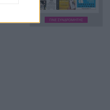
Δικαστικό μπλόκο στους
20:33
δασμούς Τραμπ:
Επιστρέφονται 100
δισεκατομμύρια δολάρια σε
ΓΙΝΕ ΣΥΝΔΡΟΜΗΤΗΣ
επιχειρήσεις
Αιγιάλεια: Ήρθαν από τη
20:25
Βρετανία για μια νέα ζωή και
η πυρκαγιά τους άφησε στο
δρόμο!
Φωτιά Αττικοβοιωτία: Όλα τα
20:13
μέτρα στήριξης για τους
πυρόπληκτους – Τα ποσά των
επιδομάτων και η στεγαστική
συνδρομή