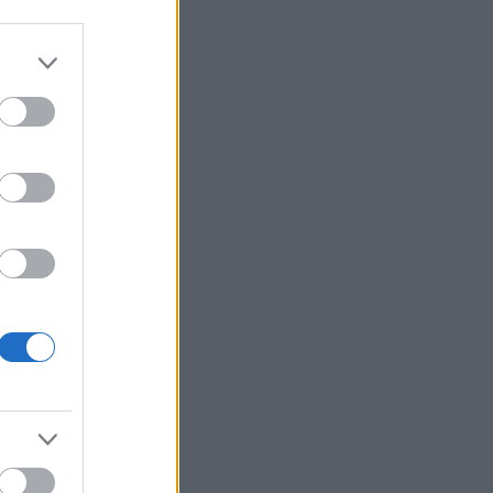
βάλεις στη διατροφή σου αν
θέλεις να επενδύσεις στη
μακροζωία
Ηλεκτρική διασύνδεση
21:53
Ελλάδας – Κύπρου: Μπήκε η
Meridiam στο έργο του ΑΔΜΗΕ
Η Σκόπελος στους κορυφαίους
21:45
κινηματογραφικούς
προορισμούς της Μεσογείου
Πώς το φαγόπυρο μπορεί να
21:37
συμβάλει στον έλεγχο του
βάρους
Συναγερμός στη Βόρεια
21:27
Καρολίνα: Πολλοί νεκροί σε
μαζικούς πυροβολισμούς
Κέρκυρα: Ο κρυμμένος
21:20
«σκουπιδότοπος» κάτω από τη