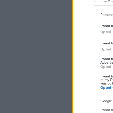
in below Go
Persona
I want t
Opted 
I want t
Opted 
I want 
Advertis
Opted 
I want t
of my P
was col
Opted 
Google 
I want t