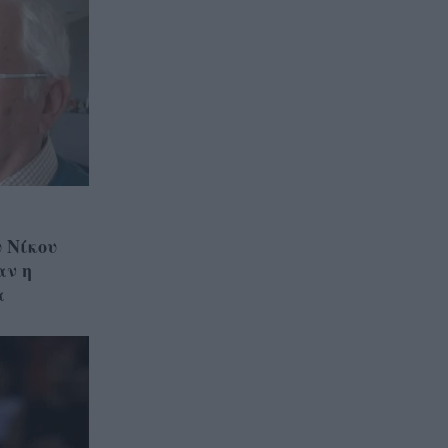
υ Νίκου
αν η
α