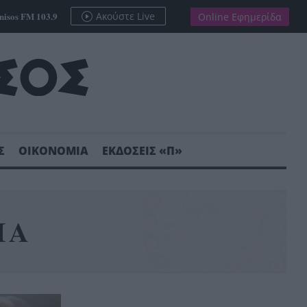
nisos FM 103.9
Ακούστε Live
Online Εφημερίδα
Σ
ΟΙΚΟΝΟΜΙΑ
ΕΚΔΟΣΕΙΣ «Π»
ΙΑ