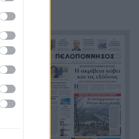
θάλασσα, συγκλονιστικές
υποβρύχιες εικόνες
Το απόλυτο summer roadtrip
21:12
από την άγρια Μάνη στην
καστροπολιτεία της
Μονεμβασίας
Σύμη: Εντοπίστηκε σορός
21:02
άνδρα στον Πανορμίτη –
Πιθανότατα ανήκει στον
αγνοούμενο Γερμανό τουρίστα
Συμφωνία Ιράν – Ομάν για νέα
20:51
ναυτιλιακή διαδρομή στα
Στενά του Ορμούζ
Ήττα-αποκλεισμός για την
20:38
Εθνική Nέων Γυναικών στο
Ευρωπαϊκό