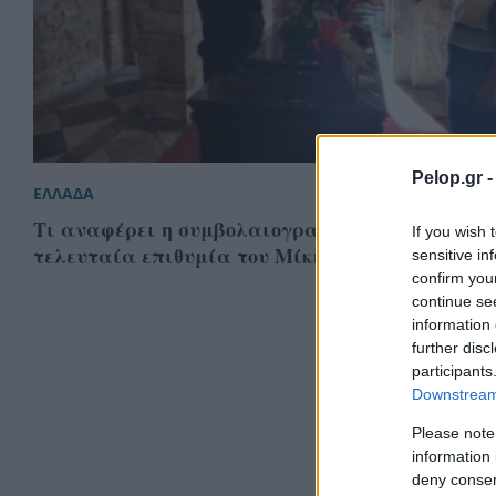
Pelop.gr 
ΕΛΛΑΔΑ
Τι αναφέρει η συμβολαιογραφική πράξη με τη
If you wish 
τελευταία επιθυμία του Μίκη Θεοδωράκη
sensitive in
confirm you
continue se
information 
further disc
participants
Downstream 
Please note
information 
deny consent