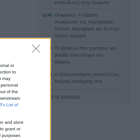
επικίνδυνες στην Ευρώπη
Ουκρανία: Η αόρατη
22:45
σύγκρουση της τεχνολογίας –
Drones, δορυφόροι και AI στην
πρώτη γραμμή
Το βραδινό που χορταίνει και
22:34
βοηθά στον έλεγχο του
βάρους
sonal or
ection to
Ο Ελληνοκύπριος νομπελίστας
22:23
ou may
Ντέμης Χασάμπης στο
 personal
«τιμόνι» της Google AI
out of the
ΟΛΕΣ ΟΙ ΕΙΔΗΣΕΙΣ
 downstream
HELLENiQ ENERGY: Έως 25
22:15
B’s List of
εκατ. ευρώ για έργα
αποκατάστασης στις
πυρόπληκτες περιοχές
er and store
to grant or
Οι ξηροί καρποί που αξίζει να
22:06
ed purposes