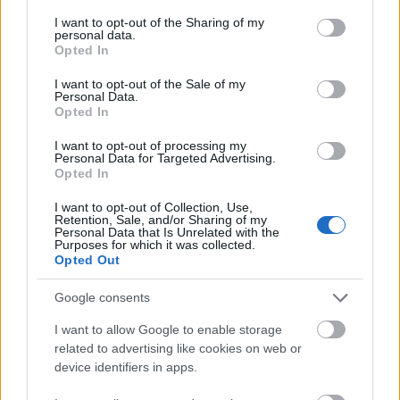
services and may gather and store information including but
Το τελευταίο «αντίο» στην τελετή αποτέφρωσης
20:36
not limited to your visit or usage behaviour. You may click to
I want to opt-out of the Sharing of my
personal data.
του συντονιστή που σκοτώθηκε μετά τη
grant or deny consent to Google and its third-party tags to
Opted In
σύγκρουση ελικοπτέρων στην Ψάθα, ΦΩΤΟ
use your data for below specified purposes in below Google
consent section.
I want to opt-out of the Sale of my
Στιγμές αγωνίας και θρίλερ στο Αίγιο: Οδηγός
20:24
Personal Data.
λεωφορείου έχασε τις αισθήσεις του και τη ζωή
Opted In
του! ΦΩΤΟ
I want to opt-out of processing my
Personal Data for Targeted Advertising.
Κόκκινα τα 118 κτίρια στις 325 αυτοψίες των
20:12
Opted In
πληγεισών περιοχών από τις καταστροφικές
πυρκαγιές
I want to opt-out of Collection, Use,
Retention, Sale, and/or Sharing of my
Personal Data that Is Unrelated with the
Η ανακοίνωση της ΕΑΠ για Βασιλάκο και
20:00
Purposes for which it was collected.
Opted Out
Μαμάση
Γιατί οδηγήθηκαν στη φυλακή οι οι δύο Ινδοί,
Google consents
19:48
που κατηγορούνται για τη δολοφονία του
I want to allow Google to enable storage
58χρονου ψυχολόγου στο Ναύπλιο, ΒΙΝΤΕΟ
related to advertising like cookies on web or
device identifiers in apps.
Το Ιράν στέλνει μήνυμα στον Κόλπο: «Φρενάρετε
19:36
τον Τραμπ ή θα πληγούν κρίσιμες υποδομές»