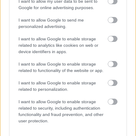
I want to allow my user data to be sent to
Google for online advertising purposes.
«Ευγενικός, ακέραιος και ανιδιοτελής
19:24
άνθρωπος», η ανακοίνωση της οικογένειας της
I want to allow Google to send me
38χρονης Βρετανίδας Ελίζαμπεθ Ρος
personalized advertising.
Φρίκη στη Βραζιλία σκότωσαν 15χρονο
19:12
I want to allow Google to enable storage
ποδοσφαιριστή σε αγώνα ερασιτεχνικού
related to analytics like cookies on web or
πρωταθλήματος, ΒΙΝΤΕΟ
device identifiers in apps.
I want to allow Google to enable storage
related to functionality of the website or app.
I want to allow Google to enable storage
related to personalization.
I want to allow Google to enable storage
ΓΙΝΕ ΣΥΝΔΡΟΜΗΤΗΣ
related to security, including authentication
functionality and fraud prevention, and other
user protection.