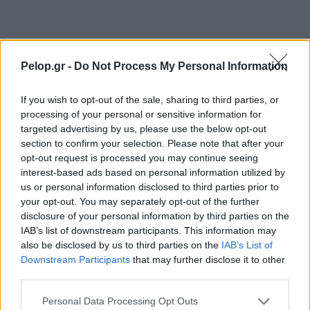
Καταγγελία ερευνητή του ΑΠΘ: «Χυδαίο
22:00
τραμπουκισμό από τους διάφορους
“φιλόζωους”»
Pelop.gr -
Do Not Process My Personal Information
«Ένα τέταρτο γινόταν ΚΑΡΠΑ. Δεν βρίσκαμε
21:48
σημάδια ζωής», συγκλονίζει ο ναυαγοσώστης
If you wish to opt-out of the sale, sharing to third parties, or
για τον πνιγμό στα Μάλια
processing of your personal or sensitive information for
targeted advertising by us, please use the below opt-out
Ο καύσωνας λιώνει τους Σλοβάκους, ρεκόρ με
21:36
section to confirm your selection. Please note that after your
42,2 βαθμούς Κελσίου
opt-out request is processed you may continue seeing
interest-based ads based on personal information utilized by
Άρτα: Συνελήφθησαν ο διευθυντής κι ο τεχνικός
21:24
us or personal information disclosed to third parties prior to
ασφαλείας του ΔΕΔΔΗΕ
your opt-out. You may separately opt-out of the further
disclosure of your personal information by third parties on the
Τραγικό περιστατικό, τράκαρε με αγριογούρουνο
21:12
IAB’s list of downstream participants. This information may
στη Β. Εύβοια και έχασε τη ζωή του
also be disclosed by us to third parties on the
IAB’s List of
Downstream Participants
that may further disclose it to other
Αλλάζουν τα πάντα στη Δανία λόγω της
21:00
third parties.
τεχνικής νοημοσύνης, οι μαθητές θα
παρουσιάσουν προφορικά τις εργασίες τους
Please note that this website/app uses one or more Google
Personal Data Processing Opt Outs