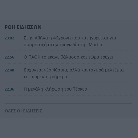
ΡΟΗ ΕΙΔΗΣΕΩΝ
Στην Αθήνα η 46χρονη που κατηγορείται για
23:02
συμμετοχή στην τραγωδία της Marfin
Ο ΠΑΟΚ τα έκανε θάλασσα και τώρα τρέχει
22:56
Έρχονται νέα 40άρια, αλλά και ισχυρά μελτέμια
22:48
το επόμενο τριήμερο
Η μεγάλη κλήρωση του Τζόκερ
22:36
Η Παναχαϊκή ανακοίνωσε πρωτότυπα και
22:24
Νικολάου, ΦΩΤΟ
ΟΛΕΣ ΟΙ ΕΙΔΗΣΕΙΣ
«Δεν χάσαμε μόνο ένα σπίτι», η τρομερή ιστορία
22:12
οικογένειας από τη Βρετανία που καταστράφηκε
στις φωτιές στην Αιγιάλεια