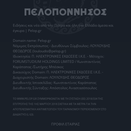
Ειδήσεις
και νέα από την
Πάτρα
και όλη την Ελλάδα άμεσα και
έγκυρα | Pelop.gr
Domain name: Pelop.gr
Νόμιμος Εκπρόσωπος - Διευθύνων Σύμβουλος: ΛΟΥΛΟΥΔΗΣ
ΘΕΟΔΩΡΟΣ (louloudis@pelop.gr)
Ιδιοκτησία: Π. ΗΛΕΚΤΡΟΝΙΚΕΣ ΕΚΔΟΣΕΙΣ Ι.Κ.Ε. - Μέτοχοι:
FORUMSTUDIUM HOLDINGS LIMITED / Κωνσταντίνος
Καράπαπας /Σωτήρης Μπέσκος
Δικαιούχος Domain: Π. ΗΛΕΚΤΡΟΝΙΚΕΣ ΕΚΔΟΣΕΙΣ Ι.Κ.Ε. -
Διαχειριστής Domain: ΛΟΥΛΟΥΔΗΣ ΘΕΟΔΩΡΟΣ
Διευθυντής Ιστοσελίδας: Κωνσταντίνος Καράπαπας
Διευθυντής Σύνταξης: Απόστολος Αναστασόπουλος
ΤΟ WWW.PELOP.GR ΣΥΜΜΟΡΦΩΝΕΤΑΙ ΜΕ ΤΗ ΣΥΣΤΑΣΗ (ΕΕ) 2018/334 ΤΗΣ
ΕΠΙΤΡΟΠΗΣ ΤΗΣ 1ΗΣ ΜΑΡΤΙΟΥ 2018 ΣΧΕΤΙΚΑ ΜΕ ΤΑ ΜΕΤΡΑ ΓΙΑ ΤΗΝ
ΑΠΟΤΕΛΕΣΜΑΤΙΚΗ ΑΝΤΙΜΕΤΩΠΙΣΗ ΤΟΥ ΠΑΡΑΝΟΜΟΥ ΠΕΡΙΕΧΟΜΕΝΟΥ ΣΤΟ
ΔΙΑΔΙΚΤΥΟ (L 63).
ΠΡΟΦΙΛ ΕΤΑΙΡΙΑΣ