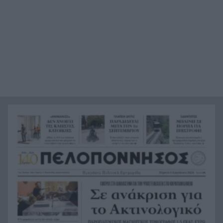
Ο Προμηθέας ανακοίνωσε την παραχώρηση του
18:24
Κομνιανίδη
Πέντε τόνοι κοκαΐνης κρυμμένοι σε πλοίο – Το
18:20
απίστευτο «κόλπο των πιθήκων» ΒΙΝΤΕΟ
Πύραυλος της SpaceX «καρφώθηκε» στη Σελήνη
18:18
– Η πρόσκρουση με 8.690 χλμ./ώρα που άνοιξε
νέο κρατήρα
Ο Λάκης Γαβαλάς έγινε 74 και το γιόρτασε όπως
18:09
μόνο εκείνος ξέρει
Γαλλία: Ένα τηλεφώνημα, ένας δήθεν κούριερ
17:58
και λεία 1,1 εκατ. ευρώ – Η απάτη που άδειασε
το χρηματοκιβώτιο
Με Γιόκιτς, Μιλουτίνοφ και πρώην του
17:50
Προμηθέα στα Παράθυρα του Αυγούστου η
Σερβία