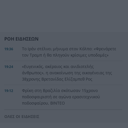
ΡΟΗ ΕΙΔΗΣΕΩΝ
Το Ιράν στέλνει μήνυμα στον Κόλπο: «Φρενάρετε
19:36
τον Τραμπ ή θα πληγούν κρίσιμες υποδομές»
«Ευγενικός, ακέραιος και ανιδιοτελής
19:24
άνθρωπος», η ανακοίνωση της οικογένειας της
38χρονης Βρετανίδας Ελίζαμπεθ Ρος
Φρίκη στη Βραζιλία σκότωσαν 15χρονο
19:12
ποδοσφαιριστή σε αγώνα ερασιτεχνικού
ποδοσφαίρου, ΒΙΝΤΕΟ
Της δώρισε το ήπαρ του και της έσωσε τη ζωή –
19:07
ΟΛΕΣ ΟΙ ΕΙΔΗΣΕΙΣ
20 χρόνια μετά παντρεύεται τον αδελφό του