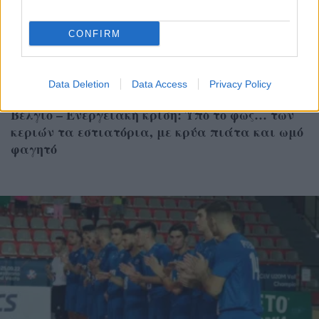
CONFIRM
Data Deletion
Data Access
Privacy Policy
ΚΟΣΜΟΣ
Βέλγιο – Ενεργειακή κρίση: Υπό το φως… των
κεριών τα εστιατόρια, με κρύα πιάτα και ωμό
φαγητό