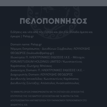
Ειδήσεις
και νέα από την
Πάτρα
και όλη την Ελλάδα άμεσα και
έγκυρα | Pelop.gr
Domain name: Pelop.gr
Νόμιμος Εκπρόσωπος - Διευθύνων Σύμβουλος: ΛΟΥΛΟΥΔΗΣ
ΘΕΟΔΩΡΟΣ (louloudis@pelop.gr)
Ιδιοκτησία: Π. ΗΛΕΚΤΡΟΝΙΚΕΣ ΕΚΔΟΣΕΙΣ Ι.Κ.Ε. - Μέτοχοι:
FORUMSTUDIUM HOLDINGS LIMITED / Κωνσταντίνος
Καράπαπας /Σωτήρης Μπέσκος
Δικαιούχος Domain: Π. ΗΛΕΚΤΡΟΝΙΚΕΣ ΕΚΔΟΣΕΙΣ Ι.Κ.Ε. -
Διαχειριστής Domain: ΛΟΥΛΟΥΔΗΣ ΘΕΟΔΩΡΟΣ
Διευθυντής Ιστοσελίδας: Κωνσταντίνος Καράπαπας
Διευθυντής Σύνταξης: Απόστολος Αναστασόπουλος
ΤΟ WWW.PELOP.GR ΣΥΜΜΟΡΦΩΝΕΤΑΙ ΜΕ ΤΗ ΣΥΣΤΑΣΗ (ΕΕ) 2018/334 ΤΗΣ
ΕΠΙΤΡΟΠΗΣ ΤΗΣ 1ΗΣ ΜΑΡΤΙΟΥ 2018 ΣΧΕΤΙΚΑ ΜΕ ΤΑ ΜΕΤΡΑ ΓΙΑ ΤΗΝ
ΑΠΟΤΕΛΕΣΜΑΤΙΚΗ ΑΝΤΙΜΕΤΩΠΙΣΗ ΤΟΥ ΠΑΡΑΝΟΜΟΥ ΠΕΡΙΕΧΟΜΕΝΟΥ ΣΤΟ
ΔΙΑΔΙΚΤΥΟ (L 63).