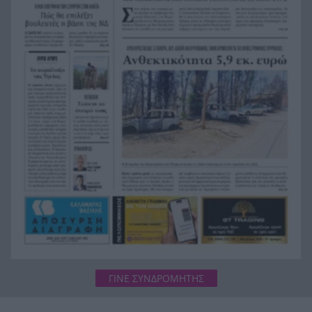
Ράλι Ιονίου: Εσκιζε τα κύματα ο ΙΟΠ και στη 2η
17:41
ιστιοδρομία
Αστυνομικός στη Μύκονο συνελήφθη για
17:35
επικίνδυνη οδήγηση και απείθεια
Κρακοβία: Η ευρωπαϊκή πόλη που τον χειμώνα
17:27
μοιάζει βγαλμένη από ταινία – Τι κρύβεται κάτω
από την πλατεία της
Ποια ράμπα αναπήρων; Δεν έχει σήμανση, θα
17:18
παρκάρω! Δεν πάρκαρε (τελικά), λίγο έλλειψε να
γίνει μεγάλος χαμός
ΓΙΝΕ ΣΥΝΔΡΟΜΗΤΗΣ