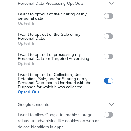
Please note that this website/app uses one or more Google
Personal Data Processing Opt Outs
services and may gather and store information including but
not limited to your visit or usage behaviour. You may click to
I want to opt-out of the Sharing of my
personal data.
grant or deny consent to Google and its third-party tags to
Opted In
use your data for below specified purposes in below Google
consent section.
I want to opt-out of the Sale of my
Personal Data.
Opted In
ΑΘΛΗΤΙΣΜΟΣ
I want to opt-out of processing my
Personal Data for Targeted Advertising.
Με άγχος το Βέλγιο 1-0 τον Καναδά ΒΙΝΤΕΟ
Opted In
I want to opt-out of Collection, Use,
Retention, Sale, and/or Sharing of my
Personal Data that Is Unrelated with the
Purposes for which it was collected.
Opted Out
Google consents
I want to allow Google to enable storage
related to advertising like cookies on web or
device identifiers in apps.