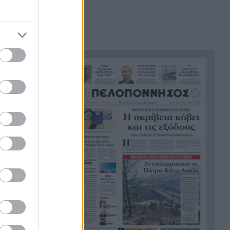
θάλασσα, συγκλονιστικές
υποβρύχιες εικόνες
Το απόλυτο summer roadtrip
21:12
από την άγρια Μάνη στην
καστροπολιτεία της
Μονεμβασίας
θηκε με
Σύμη: Εντοπίστηκε σορός
21:02
άνδρα στον Πανορμίτη –
Πιθανότατα ανήκει στον
αγνοούμενο Γερμανό τουρίστα
Συμφωνία Ιράν – Ομάν για νέα
20:51
ναυτιλιακή διαδρομή στα
Στενά του Ορμούζ
Ήττα-αποκλεισμός για την
20:38
Εθνική Nέων Γυναικών στο
Ευρωπαϊκό