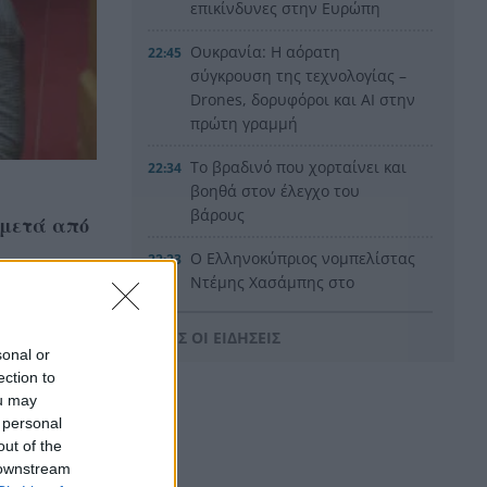
επικίνδυνες στην Ευρώπη
Ουκρανία: Η αόρατη
22:45
σύγκρουση της τεχνολογίας –
Drones, δορυφόροι και AI στην
πρώτη γραμμή
Το βραδινό που χορταίνει και
22:34
βοηθά στον έλεγχο του
βάρους
 μετά από
Ο Ελληνοκύπριος νομπελίστας
22:23
Ντέμης Χασάμπης στο
«τιμόνι» της Google AI
ΟΛΕΣ ΟΙ ΕΙΔΗΣΕΙΣ
HELLENiQ ENERGY: Έως 25
22:15
sonal or
εκατ. ευρώ για έργα
ection to
αποκατάστασης στις
ou may
πυρόπληκτες περιοχές
 personal
out of the
Οι ξηροί καρποί που αξίζει να
22:06
 downstream