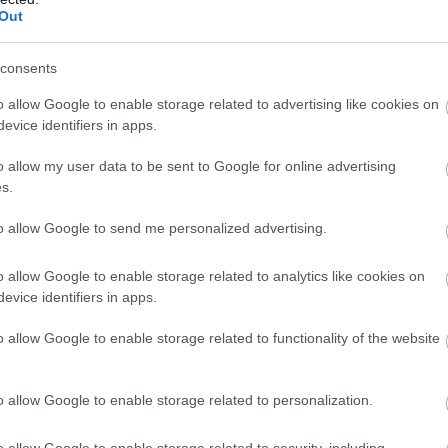
Out
consents
o allow Google to enable storage related to advertising like cookies on
evice identifiers in apps.
ΑΧΑΪΑ
εση
Επίσκεψη Αλεξοπούλου στο ΕΚΑΒ- Συναντή
o allow my user data to be sent to Google for online advertising
s.
Διοίκηση και προσωπικό
to allow Google to send me personalized advertising.
o allow Google to enable storage related to analytics like cookies on
evice identifiers in apps.
o allow Google to enable storage related to functionality of the website
o allow Google to enable storage related to personalization.
o allow Google to enable storage related to security, including