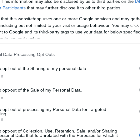
. This information may also be disclosed by us to third parties on the
IA
Participants
that may further disclose it to other third parties.
 that this website/app uses one or more Google services and may gath
including but not limited to your visit or usage behaviour. You may click 
 to Google and its third-party tags to use your data for below specifi
ogle consent section.
ΣΥΝΕΝΤΕΥΞΕΙΣ
τηση
Ο Ιάσονας Φωτήλας στη «Π»: «Η σκέψη έχε
l Data Processing Opt Outs
ης
ωριμάσει»
o opt-out of the Sharing of my personal data.
In
o opt-out of the Sale of my Personal Data.
In
to opt-out of processing my Personal Data for Targeted
ing.
In
o opt-out of Collection, Use, Retention, Sale, and/or Sharing
ersonal Data that Is Unrelated with the Purposes for which it
lected.