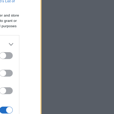
βάλεις στη διατροφή σου αν
B’s List of
θέλεις να επενδύσεις στη
μακροζωία
er and store
to grant or
Ηλεκτρική διασύνδεση
21:53
ed purposes
Ελλάδας – Κύπρου: Μπήκε η
Meridiam στο έργο του ΑΔΜΗΕ
Η Σκόπελος στους κορυφαίους
21:45
ι
κινηματογραφικούς
προορισμούς της Μεσογείου
Πώς το φαγόπυρο μπορεί να
21:37
συμβάλει στον έλεγχο του
βάρους
Συναγερμός στη Βόρεια
21:27
Καρολίνα: Πολλοί νεκροί σε
μαζικούς πυροβολισμούς
Κέρκυρα: Ο κρυμμένος
21:20
«σκουπιδότοπος» κάτω από τη