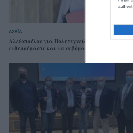
authenti
ΑΧΑΪΑ
Αλεξοπούλου για Πολυτεχνείο: «Έχουμε χρέος ν
ενθυμούμαστε και να σεβόμαστε τη γενιά εκείν