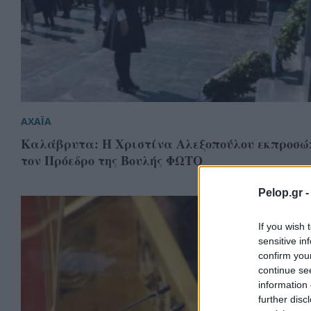
ΑΧΑΪΑ
Καλάβρυτα: Η Χριστίνα Αλεξοπούλου εκπροσώ
τον Πρόεδρο της Βουλής ΦΩΤΟ
Pelop.gr 
If you wish 
sensitive in
confirm you
continue se
information 
further disc