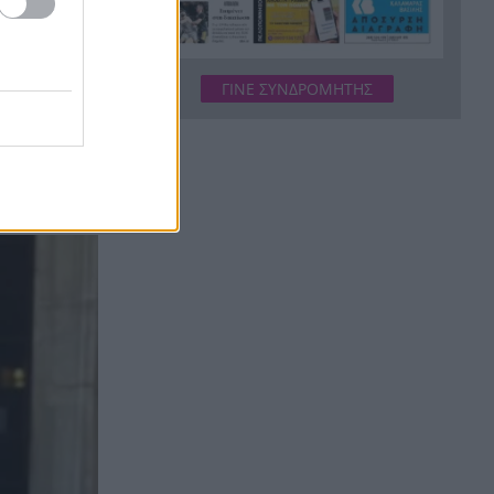
Δικαστικό μπλόκο στους
20:33
δασμούς Τραμπ:
Επιστρέφονται 100
δισεκατομμύρια δολάρια σε
ΓΙΝΕ ΣΥΝΔΡΟΜΗΤΗΣ
επιχειρήσεις
θητών των
Αιγιάλεια: Ήρθαν από τη
20:25
γεγονός
Βρετανία για μια νέα ζωή και
η πυρκαγιά τους άφησε στο
δρόμο!
Φωτιά Αττικοβοιωτία: Όλα τα
20:13
μέτρα στήριξης για τους
πυρόπληκτους – Τα ποσά των
επιδομάτων και η στεγαστική
συνδρομή