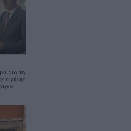
μα για τη
ης ειρήνης
αιρο»