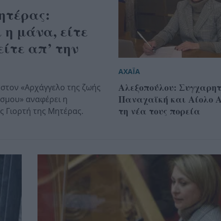
ητέρας:
 η μάνα, είτε
είτε απ’ την
ΑΧΑΪΑ
Αλεξοπούλου: Συγχαρητ
στον «Αρχάγγελο της ζωής
Παναχαϊκή και Αίολο Α
κόσμου» αναφέρει η
τη νέα τους πορεία
ς Γιορτή της Μητέρας.