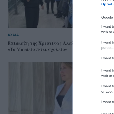
Opted 
Google 
I want t
web or d
ΑΧΑΪΑ
Επίσκεψη της Χριστίνας Αλεξοπούλου στην Έκθ
I want t
purpose
«Το Μουσείο πάει σχολείο»
I want 
I want t
web or d
I want t
or app.
I want t
I want t