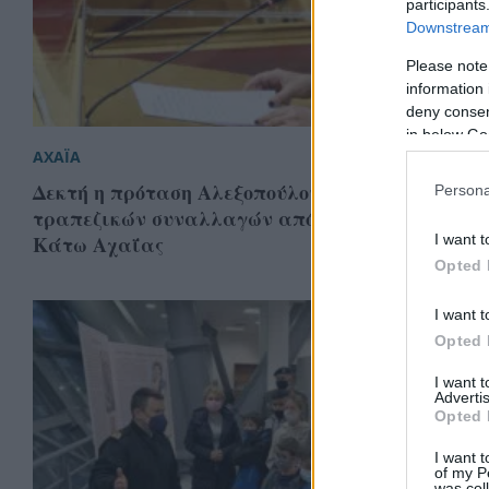
participants
Downstream 
Please note
information 
deny consent
in below Go
ΑΧΑΪΑ
Δεκτή η πρόταση Αλεξοπούλου για την εξυπηρέ
Persona
τραπεζικών συναλλαγών από το ταχυδρομείο τ
I want t
Κάτω Αχαΐας
Opted 
I want t
Opted 
I want 
Advertis
Opted 
I want t
of my P
was col