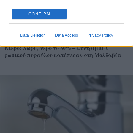
CONFIRM
Data Deletion
Data Access
Privacy Policy
ΚΟΣΜΟΣ
Κίεβο: Χωρίς νερό το 80% – Συντρίμμια
ρωσικού πυραύλου κατέπεσαν στη Μολδαβία