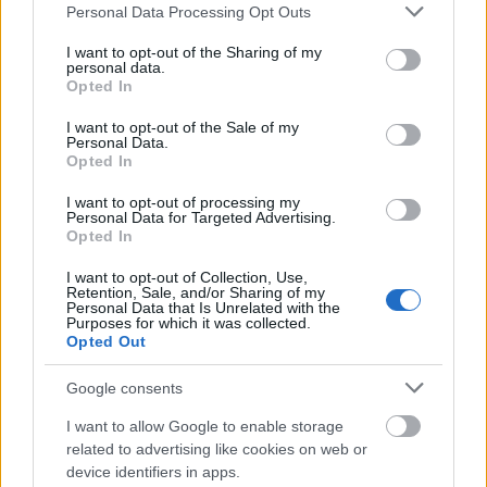
Please note that this website/app uses one or more Google
Personal Data Processing Opt Outs
services and may gather and store information including but
not limited to your visit or usage behaviour. You may click to
I want to opt-out of the Sharing of my
personal data.
grant or deny consent to Google and its third-party tags to
Opted In
use your data for below specified purposes in below Google
consent section.
I want to opt-out of the Sale of my
ΑΧΑΪΑ
Personal Data.
Opted In
Πάτρα – ΔΕΥΑΠ: Σε αυτές τις περιοχές θα
γίνουν έργα αντικατάστασης του δικτύου
I want to opt-out of processing my
Personal Data for Targeted Advertising.
υδροδότησης
Opted In
I want to opt-out of Collection, Use,
Retention, Sale, and/or Sharing of my
Personal Data that Is Unrelated with the
Purposes for which it was collected.
Opted Out
Google consents
I want to allow Google to enable storage
related to advertising like cookies on web or
device identifiers in apps.