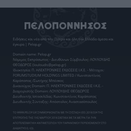
Ειδήσεις
και νέα από την
Πάτρα
και όλη την Ελλάδα άμεσα και
έγκυρα | Pelop.gr
Domain name: Pelop.gr
Νόμιμος Εκπρόσωπος - Διευθύνων Σύμβουλος: ΛΟΥΛΟΥΔΗΣ
ΘΕΟΔΩΡΟΣ (louloudis@pelop.gr)
Ιδιοκτησία: Π. ΗΛΕΚΤΡΟΝΙΚΕΣ ΕΚΔΟΣΕΙΣ Ι.Κ.Ε. - Μέτοχοι:
FORUMSTUDIUM HOLDINGS LIMITED / Κωνσταντίνος
Καράπαπας /Σωτήρης Μπέσκος
Δικαιούχος Domain: Π. ΗΛΕΚΤΡΟΝΙΚΕΣ ΕΚΔΟΣΕΙΣ Ι.Κ.Ε. -
Διαχειριστής Domain: ΛΟΥΛΟΥΔΗΣ ΘΕΟΔΩΡΟΣ
Διευθυντής Ιστοσελίδας: Κωνσταντίνος Καράπαπας
Διευθυντής Σύνταξης: Απόστολος Αναστασόπουλος
ΤΟ WWW.PELOP.GR ΣΥΜΜΟΡΦΩΝΕΤΑΙ ΜΕ ΤΗ ΣΥΣΤΑΣΗ (ΕΕ) 2018/334 ΤΗΣ
ΕΠΙΤΡΟΠΗΣ ΤΗΣ 1ΗΣ ΜΑΡΤΙΟΥ 2018 ΣΧΕΤΙΚΑ ΜΕ ΤΑ ΜΕΤΡΑ ΓΙΑ ΤΗΝ
ΑΠΟΤΕΛΕΣΜΑΤΙΚΗ ΑΝΤΙΜΕΤΩΠΙΣΗ ΤΟΥ ΠΑΡΑΝΟΜΟΥ ΠΕΡΙΕΧΟΜΕΝΟΥ ΣΤΟ
ΔΙΑΔΙΚΤΥΟ (L 63).