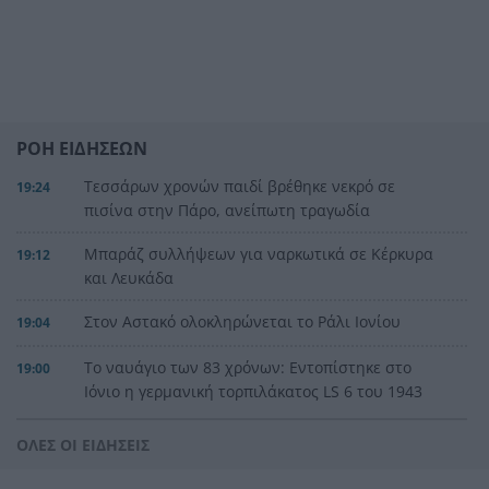
ΡΟΗ ΕΙΔΗΣΕΩΝ
Τεσσάρων χρονών παιδί βρέθηκε νεκρό σε
19:24
πισίνα στην Πάρο, ανείπωτη τραγωδία
Μπαράζ συλλήψεων για ναρκωτικά σε Κέρκυρα
19:12
και Λευκάδα
Στον Αστακό ολοκληρώνεται το Ράλι Ιονίου
19:04
Το ναυάγιο των 83 χρόνων: Εντοπίστηκε στο
19:00
Ιόνιο η γερμανική τορπιλάκατος LS 6 του 1943
Τεράστια αρκούδα σχεδόν 300 κιλά βρέθηκε
18:48
ΟΛΕΣ ΟΙ ΕΙΔΗΣΕΙΣ
νεκρή στην Καστοριά