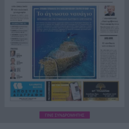
«Ιδιαίτερα δυσμενείς πυρομετεωρολογικές
16:24
συνθήκες αναμένονται το επόμενο 48ωρο»,
κόκκινος συναγερμός για 6 περιφέρειες
ΓΙΝΕ ΣΥΝΔΡΟΜΗΤΗΣ