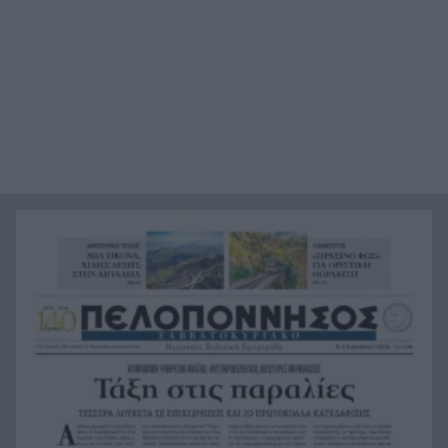
Τραγωδία, ανασύρθηκε νεκρός 43χρονος από τη
17:34
θάλασσα ανάμεσα σε Αγκίστρι και Αίγινα
Άντι Μπέρναμ: Η συγκινητική εξομολόγηση για
17:29
τον πατέρα του που πάσχει από Αλτσχάιμερ
«Κάτι θα κάνουμε στην Αθήνα»: Η Άννα Βίσση
17:22
άκουσε Τσιτσάνη στο Φισκάρδο και πήρε την
κάρτα της μπάντας
Στα ύψη το μοσχάρι: 28,4% ακριβότερο από τον
16:52
Δεκέμβριο του 2024
Έως τον Οκτώβριο η έξαρση των κρουσμάτων
16:50
για τον ιό του Δυτικού Νείλου
Χωροταξικό για τον Τουρισμό: Νέοι όροι για
16:44
ξενοδοχεία, βραχυχρόνιες μισθώσεις και
προστατευόμενες περιοχές
Κάνναβη, skunk, 90.000 ευρώ και τρεις
16:33
συλλήψεις στην Αττική, ΒΙΝΤΕΟ