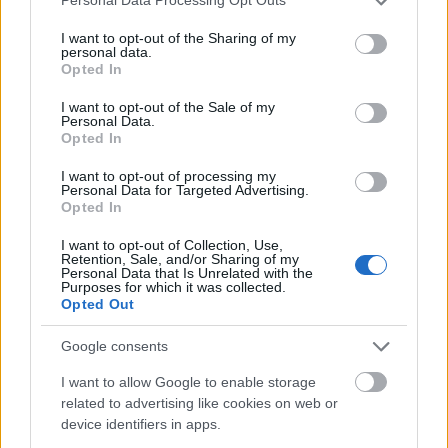
Personal Data Processing Opt Outs
services and may gather and store information including but
not limited to your visit or usage behaviour. You may click to
I want to opt-out of the Sharing of my
personal data.
grant or deny consent to Google and its third-party tags to
Opted In
use your data for below specified purposes in below Google
consent section.
I want to opt-out of the Sale of my
Personal Data.
Opted In
I want to opt-out of processing my
Personal Data for Targeted Advertising.
Opted In
I want to opt-out of Collection, Use,
Retention, Sale, and/or Sharing of my
Personal Data that Is Unrelated with the
Purposes for which it was collected.
Opted Out
Τα 30 χρόνια του Φεστιβάλ Σταφίδας στο Γρηγόρη
Google consents
ΦΩΤΟ
I want to allow Google to enable storage
related to advertising like cookies on web or
device identifiers in apps.