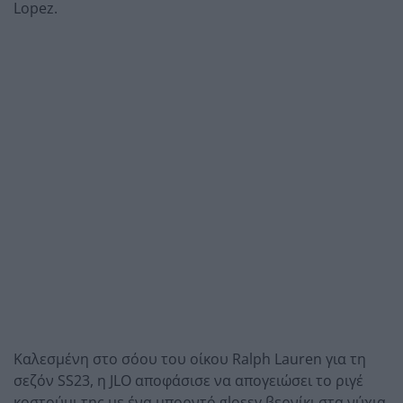
Lopez.
Καλεσμένη στο σόου του οίκου Ralph Lauren για τη
σεζόν SS23, η JLO αποφάσισε να απογειώσει το ριγέ
κοστούμι της με ένα μπορντό glossy βερνίκι στα νύχια,