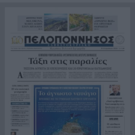
το μεγάλο κακό με τον πνιγμό του 4χρονου,
πολλά τα ερωτηματικά
Πάνω από ένα εκατ. ευρώ τα πρόστιμα από τις
21:36
αρχές του χρόνου, νέες συλλήψεις σε Κορινθία,
Λέσβο
Ενίσχυση στη θέση «1» για τον Αίαντα ΑΣΑΑ
21:24
Ιράν: Όροι που «καίνε» για το άνοιγμα των
21:12
Στενών του Ορμούζ
Το βιολί της στο Αιγαίο η Τουρκία, συνεχίζει τις
21:00
παραβιάσεις
Αυτή είναι η μαρμελάδα που ανακλήθηκε από
20:48
τον ΕΦΕΤ, ο λόγος
Χαμάς: Παραμένει έτοιμη να εφαρμόσει το
20:36
ειρηνευτικό σχέδιο των ΗΠΑ για τη Γάζα