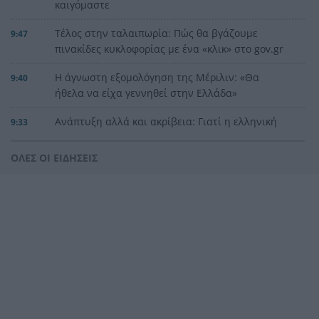
καιγόμαστε
Τέλος στην ταλαιπωρία: Πώς θα βγάζουμε
9:47
πινακίδες κυκλοφορίας με ένα «κλικ» στο gov.gr
Η άγνωστη εξομολόγηση της Μέριλιν: «Θα
9:40
ήθελα να είχα γεννηθεί στην Ελλάδα»
Ανάπτυξη αλλά και ακρίβεια: Γιατί η ελληνική
9:33
οικονομία μεγαλώνει και οι πολίτες δεν το
αισθάνονται
ΟΛΕΣ ΟΙ ΕΙΔΗΣΕΙΣ
Εορτολόγιο: Ποιοι γιορτάζουν σήμερα
9:25
Χρυσό εξάμηνο για τις τράπεζες: «Mπαράζ»
9:18
νέων δανείων 15 δισ. ευρώ και η έκπληξη στις
προμήθειες
Δυτική Ελλάδα: Σε αυξημένη επιφυλακή για
9:12
φωτιές – Υψηλός κίνδυνος σε Αχαΐα, Ηλεία και
Αιτωλοακαρνανία