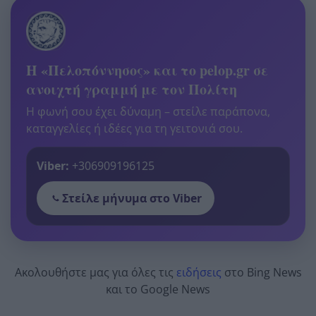
Η «Πελοπόννησος» και το pelop.gr σε
ανοιχτή γραμμή με τον Πολίτη
Η φωνή σου έχει δύναμη – στείλε παράπονα,
καταγγελίες ή ιδέες για τη γειτονιά σου.
Viber:
+306909196125
Στείλε μήνυμα στο Viber
Ακολουθήστε μας για όλες τις
ειδήσεις
στο Bing News
και το Google News