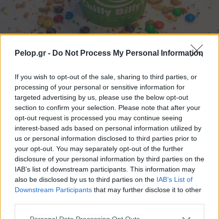
Pelop.gr -
Do Not Process My Personal Information
Frozen yogurt ή παγωτό; Ποιο είναι τελικά πιο υγιεινό
If you wish to opt-out of the sale, sharing to third parties, or
processing of your personal or sensitive information for
targeted advertising by us, please use the below opt-out
section to confirm your selection. Please note that after your
opt-out request is processed you may continue seeing
interest-based ads based on personal information utilized by
us or personal information disclosed to third parties prior to
your opt-out. You may separately opt-out of the further
disclosure of your personal information by third parties on the
IAB’s list of downstream participants. This information may
also be disclosed by us to third parties on the
IAB’s List of
Downstream Participants
that may further disclose it to other
third parties.
Η Apple αποφασίζει ποιος μένει και ποιος φεύγει και
οι κανόνες δεν είναι ίδιοι για όλους
Please note that this website/app uses one or more Google