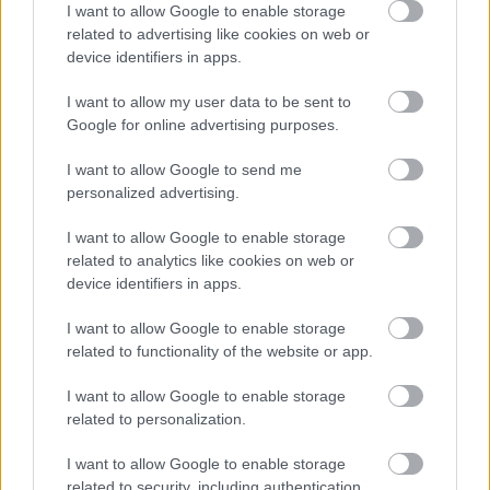
I want to allow Google to enable storage
related to advertising like cookies on web or
device identifiers in apps.
I want to allow my user data to be sent to
Google for online advertising purposes.
LIFE
I want to allow Google to send me
personalized advertising.
Πώς φόρεσαν οι fashionistas τις κάλτσες τους
στην Εβδομάδα Μόδας του Παρισιού; ΦΩΤΟ
I want to allow Google to enable storage
related to analytics like cookies on web or
device identifiers in apps.
I want to allow Google to enable storage
LIFE
related to functionality of the website or app.
Φθινόπωρο 2024: Μοναδικά στυλ και τάσεις της
μόδας
I want to allow Google to enable storage
related to personalization.
I want to allow Google to enable storage
related to security, including authentication