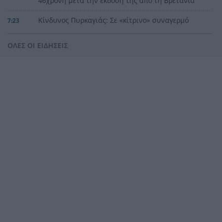
46χρονη μετά την έκδοσή της από τη Βρετανία
Κίνδυνος Πυρκαγιάς: Σε «κίτρινο» συναγερμό
7:23
Δυτική Ελλάδα, Πελοπόννησος, Αττική και νησιά
του Αιγαίου
ΟΛΕΣ ΟΙ ΕΙΔΗΣΕΙΣ
ΟΠΕΚΑ: Πιστώνεται σήμερα η δεύτερη δόση του
7:13
χρηματικού βοηθήματος σε τρίτεκνους και
πολύτεκνους
Καιρός: Ο υδράργυρος παίρνει την ανηφόρα –
7:08
Ξεκινά τριήμερο με έντονη ζέστη και ισχυρά
μελτέμια, η πρόγνωση για την Πάτρα
«Δεν θα μπορέσω να εργαστώ για κάποιο χρονικό
23:57
διάστημα», η αποκάλυψη του ράπερ Mike
Η τρομερή υποδοχή του Σαλάχ στην
23:39
Τραπεζούντα, ΒΙΝΤΕΟ
Οι φορτιστές και οι κίνδυνοι, τι πρέπει να
23:21
προσέχουμε με τις ηλεκτρικές και ηλεκτρονικές