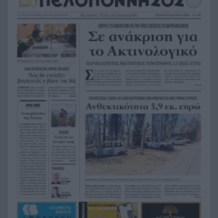
“φιλόζωους”»
«Ένα τέταρτο γινόταν ΚΑΡΠΑ. Δεν βρίσκαμε
21:48
σημάδια ζωής», συγκλονίζει ο ναυαγοσώστης
για τον πνιγμό στα Μάλια
Ο καύσωνας λιώνει τους Σλοβάκους, ρεκόρ με
21:36
42,2 βαθμούς Κελσίου
Άρτα: Συνελήφθησαν ο διευθυντής κι ο τεχνικός
21:24
ασφαλείας του ΔΕΔΔΗΕ
Τραγικό περιστατικό, τράκαρε με αγριογούρουνο
21:12
στη Β. Εύβοια και έχασε τη ζωή του