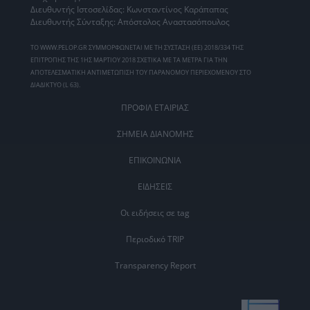
Διευθυντής Ιστοσελίδας: Κωνσταντίνος Καράπαπας
Διευθυντής Σύνταξης: Απόστολος Αναστασόπουλος
ΤΟ WWW.PELOP.GR ΣΥΜΜΟΡΦΩΝΕΤΑΙ ΜΕ ΤΗ ΣΥΣΤΑΣΗ (ΕΕ) 2018/334 ΤΗΣ
ΕΠΙΤΡΟΠΗΣ ΤΗΣ 1ΗΣ ΜΑΡΤΙΟΥ 2018 ΣΧΕΤΙΚΑ ΜΕ ΤΑ ΜΕΤΡΑ ΓΙΑ ΤΗΝ
ΑΠΟΤΕΛΕΣΜΑΤΙΚΗ ΑΝΤΙΜΕΤΩΠΙΣΗ ΤΟΥ ΠΑΡΑΝΟΜΟΥ ΠΕΡΙΕΧΟΜΕΝΟΥ ΣΤΟ
ΔΙΑΔΙΚΤΥΟ (L 63).
ΠΡΟΦΙΛ ΕΤΑΙΡΙΑΣ
ΣΗΜΕΙΑ ΔΙΑΝΟΜΗΣ
ΕΠΙΚΟΙΝΩΝΙΑ
ΕΙΔΗΣΕΙΣ
Οι ειδήσεις σε tag
Περιοδικό TRIP
Transparency Report