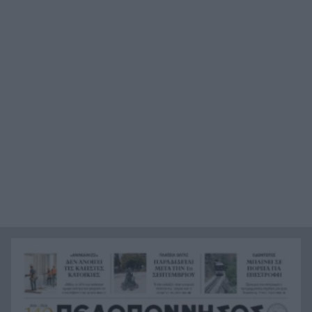
συσκευές
Στην Αθήνα η 46χρονη που κατηγορείται για
23:02
συμμετοχή στην τραγωδία της Marfin
Ο ΠΑΟΚ τα έκανε θάλασσα και τώρα τρέχει
22:56
Έρχονται νέα 40άρια, αλλά και ισχυρά μελτέμια
22:48
το επόμενο τριήμερο
Η μεγάλη κλήρωση του Τζόκερ
22:36
Η Παναχαϊκή ανακοίνωσε πρωτότυπα και
22:24
Νικολάου, ΦΩΤΟ
«Δεν χάσαμε μόνο ένα σπίτι», η τρομερή ιστορία
22:12
οικογένειας από τη Βρετανία που καταστράφηκε
στις φωτιές στην Αιγιάλεια
Καταγγελία ερευνητή του ΑΠΘ: «Χυδαίο
22:00
τραμπουκισμό από τους διάφορους