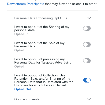
LIFE
Downstream Participants
that may further disclose it to other
Χριστούγεννα: Ιδέες μόδας για εντυπωσιακές
third parties.
εμφανίσεις
Please note that this website/app uses one or more Google
Personal Data Processing Opt Outs
services and may gather and store information including but
not limited to your visit or usage behaviour. You may click to
I want to opt-out of the Sharing of my
personal data.
grant or deny consent to Google and its third-party tags to
Opted In
LIFE
use your data for below specified purposes in below Google
consent section.
I want to opt-out of the Sale of my
Οι κορυφαίες τάσεις σε μπότες και μποτάκια
Personal Data.
για φθινόπωρο 2024 – χειμώνα 2025
Opted In
I want to opt-out of processing my
Personal Data for Targeted Advertising.
Opted In
I want to opt-out of Collection, Use,
Retention, Sale, and/or Sharing of my
Personal Data that Is Unrelated with the
Purposes for which it was collected.
Opted Out
Google consents