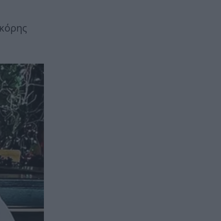
 κόρης