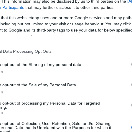
. This information may also be disclosed by us to third parties on the
IA
Participants
that may further disclose it to other third parties.
 that this website/app uses one or more Google services and may gath
including but not limited to your visit or usage behaviour. You may click 
 to Google and its third-party tags to use your data for below specifi
ogle consent section.
l Data Processing Opt Outs
o opt-out of the Sharing of my personal data.
In
o opt-out of the Sale of my Personal Data.
In
to opt-out of processing my Personal Data for Targeted
ing.
In
ισον καταγγέλλει αδράνεια
o opt-out of Collection, Use, Retention, Sale, and/or Sharing
ασε μετά την απόφαση του τοπικού δικαστηρίου να μην ασκ
ersonal Data that Is Unrelated with the Purposes for which it
lected.