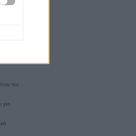
ρώτησε τον
 ιδιαίτερα,
ο κλίμα,
όταν πιο
 για
ικά