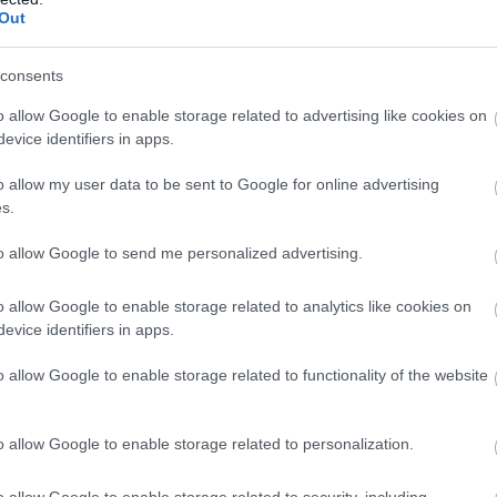
Out
 και την απογοήτευσή της, υποστηρίζοντας ότι η υπόθεση 
consents
o allow Google to enable storage related to advertising like cookies on
 η Λούσι είχε δεχθεί πυροβολισμό στην καρδιά, με κατεύθυ
evice identifiers in apps.
ογένεια, έπρεπε να εξεταστεί πιο σοβαρά.
o allow my user data to be sent to Google for online advertising
ρίζει ο πατέρας
s.
στη Βρετανία στις 10 Ιανουαρίου 2025, όμως πριν από την
to allow Google to send me personalized advertising.
τέρα της.
o allow Google to enable storage related to analytics like cookies on
σμός έγινε κατά λάθος. Σύμφωνα με όσα δήλωσε, ήταν μεθ
evice identifiers in apps.
o allow Google to enable storage related to functionality of the website
τονίας από αμέλεια. Ωστόσο, η τοπική επιτροπή ενόρκων 
χημα, με αποτέλεσμα να μη του απαγγελθούν κατηγορίες.
o allow Google to enable storage related to personalization.
ε του πυροβολισμού
o allow Google to enable storage related to security, including