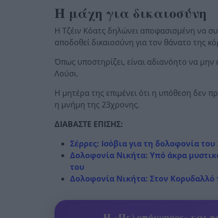
Η μάχη για δικαιοσύνη
Η Τζέιν Κόατς δηλώνει αποφασισμένη να συν
αποδοθεί δικαιοσύνη για τον θάνατο της κό
Όπως υποστηρίζει, είναι αδιανόητο να μην
Λούσι.
Η μητέρα της επιμένει ότι η υπόθεση δεν πρ
η μνήμη της 23χρονης.
ΔΙΑΒΑΣΤΕ ΕΠΙΣΗΣ:
Σέρρες: Ισόβια για τη δολοφονία το
Δολοφονία Νικήτα: Υπό άκρα μυστικό
του
Δολοφονία Νικήτα: Στον Κορυδαλλό το
Η «Πελοπόννησος» και το