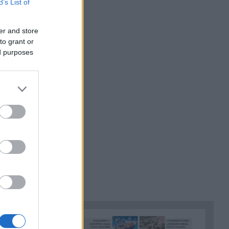
B’s List of
καθάρισμα!
Εύκολη νίκη για την Εθνική
20:47
er and store
Νέων Γυναικών στην
to grant or
Πορτογαλία
ed purposes
Πέθανε ο λαϊκός τραγουδιστής
20:45
Δημήτρης Ξανθάκης
Πέθανε ένας από τους ιδρυτές
20:37
της ελληνικής εταιρείας
ένδυσης Toi&Moi
Δριμεία επίθεση της Ζωής
20:30
Κωνσταντοπούλου κατά του
πρωθυπουργού για τις
θανάσιμες πυρκαγιές
Ποιες Περιφέρειες είναι τη
20:23
Δευτέρα σε αυξημένο επίπεδο
ηθεί δίωξη
συνεγερμού για πυρκαγιά