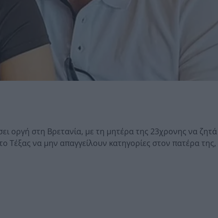
ει οργή στη Βρετανία, με τη μητέρα της 23χρονης να ζητά
ο Τέξας να μην απαγγείλουν κατηγορίες στον πατέρα της,