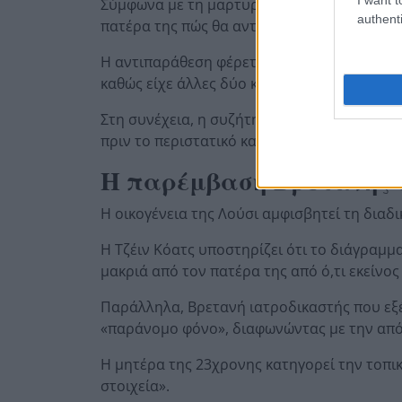
Σύμφωνα με τη μαρτυρία του φίλου της Λούσ
authenti
πατέρα της πώς θα αντιδρούσε αν εκείνη εί
Η αντιπαράθεση φέρεται να κλιμακώθηκε ότα
καθώς είχε άλλες δύο κόρες.
Στη συνέχεια, η συζήτηση γύρω από τον Ντ
πριν το περιστατικό καταλήξει στον θανάσ
Η παρέμβαση Βρετανής 
Η οικογένεια της Λούσι αμφισβητεί τη διαδ
Η Τζέιν Κόατς υποστηρίζει ότι το διάγραμμ
μακριά από τον πατέρα της από ό,τι εκείνος
Παράλληλα, Βρετανή ιατροδικαστής που εξέ
«παράνομο φόνο», διαφωνώντας με την από
Η μητέρα της 23χρονης κατηγορεί την τοπικ
στοιχεία».