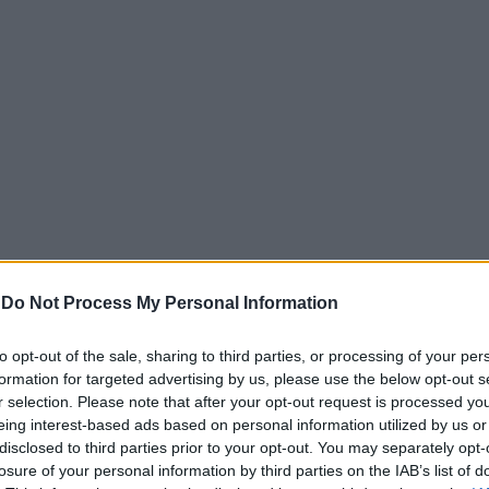
ς στην Αγγλία, είχε ταξιδέψει στις Ηνωμένες Πολιτείες για
-
Do Not Process My Personal Information
 του στο Τέξας, σκοτώθηκε από πυροβολισμό στο στήθος, έπ
ς, συνδέθηκε και με πολιτική διαφωνία για τον Ντόναλντ 
to opt-out of the sale, sharing to third parties, or processing of your per
t by her father at his home in Texas
https://t.co/VPozzJhPnE
formation for targeted advertising by us, please use the below opt-out s
r selection. Please note that after your opt-out request is processed y
February 10, 2026
eing interest-based ads based on personal information utilized by us or
disclosed to third parties prior to your opt-out. You may separately opt-
πυρσοκρότησε κατά λάθος, ενώ παραδέχθηκε ότι είχε καταν
losure of your personal information by third parties on the IAB’s list of