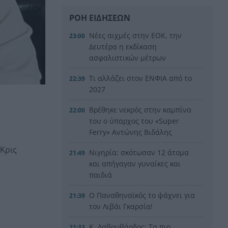
ΡΟΗ ΕΙΔΗΣΕΩΝ
Νέες αιχμές στην ΕΟΚ, την
23:00
Δευτέρα η εκδίκαση
ασφαλιστικών μέτρων
Τι αλλάζει στον ΕΝΦΙΑ από το
22:39
2027
Bρέθηκε νεκρός στην καμπίνα
22:00
του ο ύπαρχος του «Super
Ferry» Αντώνης Βιδάλης
 Κρις
Νιγηρία: σκότωσαν 12 άτομα
21:49
και απήγαγαν γυναίκες και
παιδιά
Ο Παναθηναϊκός το ψάχνει για
21:39
τον Λιβάι Γκαρσία!
Κ. Λαβουβάρδος: Τα πιο
21:33