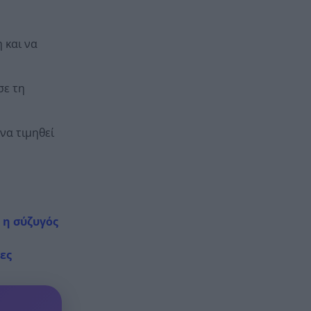
 και να
σε τη
να τιμηθεί
 η σύζυγός
ες