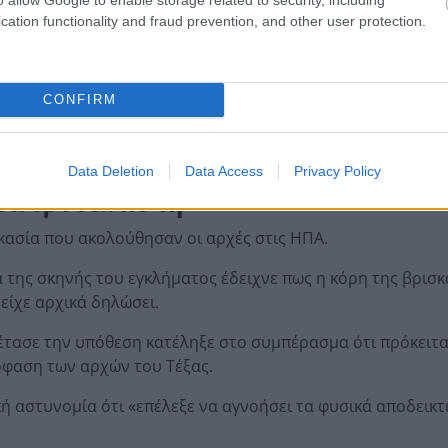
ι, Σαμ Λίτλτερ, η ένταση ξεκίνησε όταν η νεαρή γυναίκα 
cation functionality and fraud prevention, and other user protection.
χε πέσει θύμα σεξουαλικής κακοποίησης.
ν ο Χάρισον απάντησε ότι κάτι τέτοιο δεν θα τον επηρέαζε
CONFIRM
όναλντ Τραμπ φέρεται να επιδείνωσε ακόμη περισσότερο τ
ιμο πυροβολισμό.
Data Deletion
Data Access
Privacy Policy
ιατροδικαστή
ικασία που ακολούθησαν οι αρχές στις ΗΠΑ.
α της σκηνής του εγκλήματος έδειχνε πως η κόρη της βρισκ
 είχε αρχικά δηλώσει.
τασε την υπόθεση κατέληξε στο συμπέρασμα ότι πρόκειται
φαση των αρχών του Τέξας.
ή αστυνομία ότι «επέλεξε να αγνοήσει τα φυσικά αποδεικτ