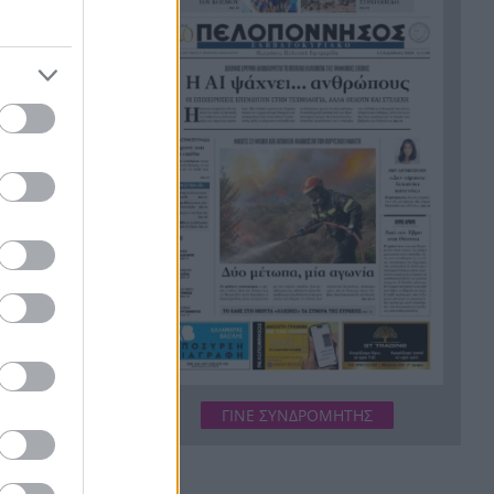
Πώς εξηγεί την τραγωδία στην
20:18
Ψάθα ο αντιπτέραρχος εα Β.
της κόρης
Βρεττός
Για 2η φορά σε λίγες μέρες στο
19:57
νση προς τα
Συντονιστικό ο Πρωθυπουργός
Η Καρυστιανού καθάρισε
19:53
στεγνά τον Αυγερινό
 αναχώρησή
Αν δεν βγάλατε νέα ταυτότητα
19:46
ή δεν έχετε διαβατήριο,
ξεχάστε τα ταξίδια!
υσμένος και
κατέληξε
ΓΙΝΕ ΣΥΝΔΡΟΜΗΤΗΣ