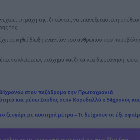
εχίσει τη μάχη της, ζητώντας να επανεξεταστεί η υπόθεση
ρης της.
 έχει ασκηθεί δίωξη εναντίον του ανθρώπου που πυροβόλη
έπει να κλείσει ως ατύχημα και ζητά νέα διερεύνηση, ώστε 
υ 34χρονου στον πεζόδρομο την Πρωτοχρονιά
τητα και μέσω Σούδας στον Κορυδαλλό ο 54χρονος και
 ζευγάρι με αυστηρά μέτρα – Τι δείχνουν οι έξι σφαίρ
 pelop.gr σε ανοιχτή γραμμή με τον Πολίτη