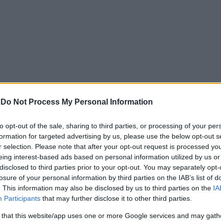
-
Do Not Process My Personal Information
που σκοτώθηκε σε καταδίωξη στην Αθηνών – Κορίνθου
to opt-out of the sale, sharing to third parties, or processing of your per
formation for targeted advertising by us, please use the below opt-out s
αι διαπίστωσαν ότι στο περιστατικό εμπλέκονται δύο ΙΧ α
r selection. Please note that after your opt-out request is processed y
εύτερο έμεινε λίγο πιο πίσω. Το αποτέλεσμα ήταν να
eing interest-based ads based on personal information utilized by us or
σικλέτες της Ομάδας ΔΙ.ΑΣ., η οποία κατέληξε στην Εθνική 
disclosed to third parties prior to your opt-out. You may separately opt-
losure of your personal information by third parties on the IAB’s list of
 συγκεκριμένα κοντά στη λίμνη Κουμουνδούρου,
ο οδηγός
. This information may also be disclosed by us to third parties on the
IA
αν επικίνδυνο ελιγμό, με αποτέλεσμα ένα περιπολικ
Participants
that may further disclose it to other third parties.
λέτας να μην προλάβει να κάνει το ίδιο και να προσκ
 that this website/app uses one or more Google services and may gath