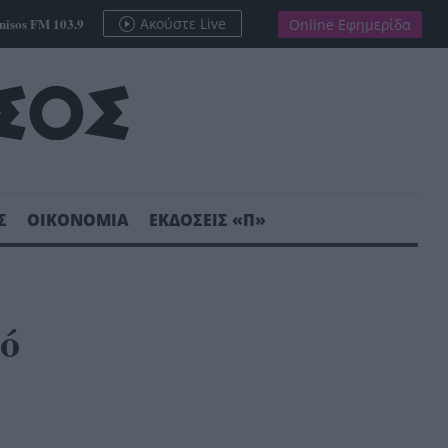
nisos FM 103.9
Ακούστε Live
Online Εφημερίδα
Σ
ΟΙΚΟΝΟΜΙΑ
ΕΚΔΟΣΕΙΣ «Π»
ό