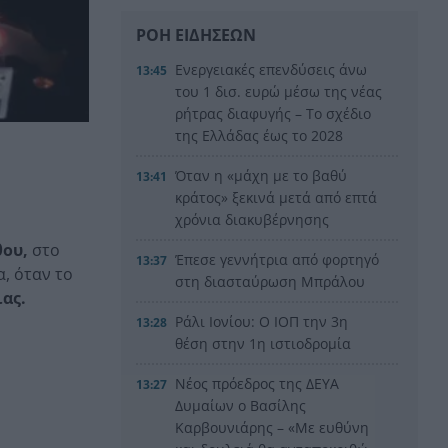
ΡΟΗ ΕΙΔΗΣΕΩΝ
Ενεργειακές επενδύσεις άνω
13:45
του 1 δισ. ευρώ μέσω της νέας
ρήτρας διαφυγής – Το σχέδιο
της Ελλάδας έως το 2028
Όταν η «μάχη με το βαθύ
13:41
κράτος» ξεκινά μετά από επτά
χρόνια διακυβέρνησης
θου,
στο
Έπεσε γεννήτρια από φορτηγό
13:37
, όταν το
στη διασταύρωση Μπράλου
ας.
Ράλι Ιονίου: Ο ΙΟΠ την 3η
13:28
θέση στην 1η ιστιοδρομία
Νέος πρόεδρος της ΔΕΥΑ
13:27
Δυμαίων ο Βασίλης
Καρβουνιάρης – «Με ευθύνη