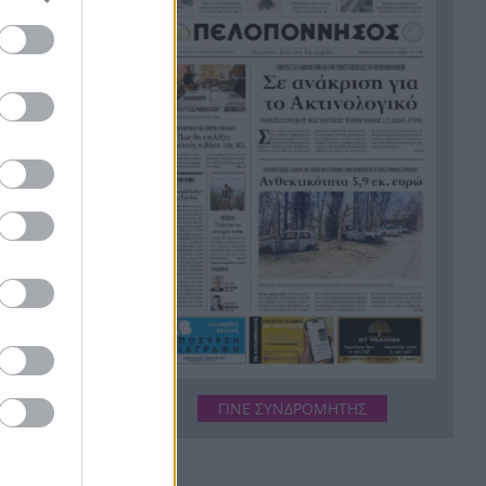
Στον ανακριτή οι δύο
12:31
κατηγορούμενοι για τη
δολοφονία του ψυχολόγου στο
Ναύπλιο
Ηλ. Μελέτης: «Πολλοί γονείς
12:29
παρασυρόμαστε από την
εξουσία»
Παναχαϊκή: Πρόσθεσε
12:23
φρεσκάδα και εμπειρία
Τον εγκατέλειψαν μετά από
12:19
ηλεκτροπληξία σε απόπειρα
κλοπής καλωδίων – Δύο
συλλήψεις για τον θάνατο του
72χρονου
ΓΙΝΕ ΣΥΝΔΡΟΜΗΤΗΣ
Γερμανία: Συνέλαβαν Ουκρανό
12:14
με την κατηγορία της
κατασκοπίας