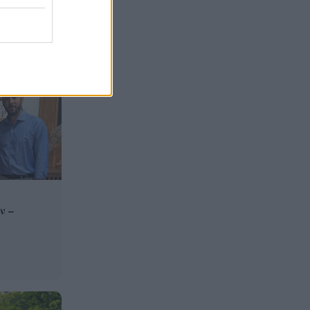
Πόρτο: Η πόλη του κρασιού, τι
12:08
να δείτε
ς
ν –