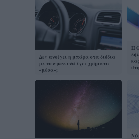
Η G
δήλ
Δεν ανοίγει η μπάρα στα διόδια
καρ
με το e-pass ενώ έχει χρήματα
στ
«μέσα»;
Νέο