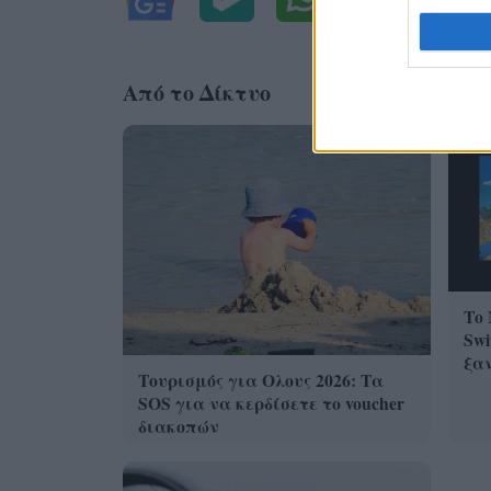
Από το Δίκτυο
Το 
Swi
ξα
Τουρισμός για Ολους 2026: Τα
SOS για να κερδίσετε το voucher
διακοπών