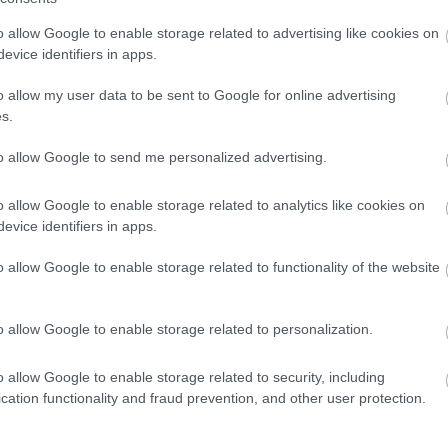
o allow Google to enable storage related to advertising like cookies on
evice identifiers in apps.
o allow my user data to be sent to Google for online advertising
s.
 pelop.gr σε ανοιχτή γραμμή με τον Πολίτη
to allow Google to send me personalized advertising.
λε παράπονα, καταγγελίες ή ιδέες για τη γειτονιά σου.
o allow Google to enable storage related to analytics like cookies on
evice identifiers in apps.
o allow Google to enable storage related to functionality of the website
er
o allow Google to enable storage related to personalization.
λες τις
ειδήσεις
στο Bing News και το Google News
o allow Google to enable storage related to security, including
cation functionality and fraud prevention, and other user protection.