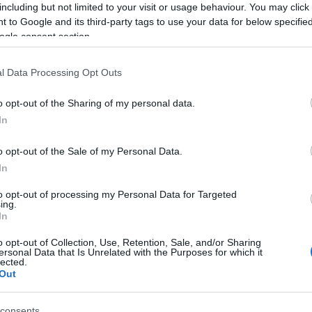
including but not limited to your visit or usage behaviour. You may click 
ς της Ομάδας ΔΙΑΣ. να τραυματιστεί σοβαρά και να με
 to Google and its third-party tags to use your data for below specifi
ogle consent section.
ξ
ε λίγη ώρα αργότερα, ενώ ο δεύτερος νοσηλεύεται ελαφρ
ή του. Μάλιστα, για αρκετή ώρα έμεινε κλειστό τμήμα της 
αρίσει ο δρόμος.
l Data Processing Opt Outs
ί κατάφεραν να συλλάβουν τον οδηγό του οχήματος.
o opt-out of the Sharing of my personal data.
In
o opt-out of the Sale of my Personal Data.
In
to opt-out of processing my Personal Data for Targeted
ing.
In
o opt-out of Collection, Use, Retention, Sale, and/or Sharing
ersonal Data that Is Unrelated with the Purposes for which it
lected.
Out
consents