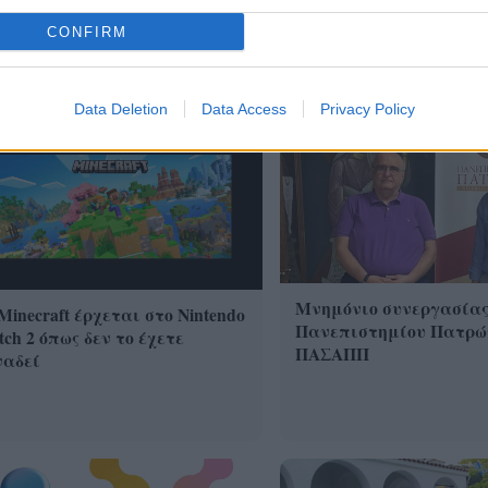
CONFIRM
Data Deletion
Data Access
Privacy Policy
Μνημόνιο συνεργασία
Minecraft έρχεται στο Nintendo
Πανεπιστημίου Πατρώ
tch 2 όπως δεν το έχετε
ΠΑΣΑΠΠ
ναδεί