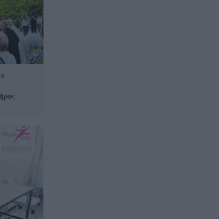
ον
ήρος