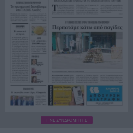
Αγγλία: 56χρονος βούτηξε στη
17:51
φουρτουνιασμένη θάλασσα και έσωσε τρία
παιδιά
Πέθανε η δημοσιογράφος Χριστίνα Πιτουρά
17:45
Ταλίν τον χειμώνα: Πλήρης οδηγός για την
17:39
παραμυθένια πρωτεύουσα της Εσθονίας –
Μεσαιωνικά τείχη, Βαλτική και σάουνες δίπλα
στη θάλασσα
«Το είπαμε χωρίς πρόβα» και 1,5 εβδομάδα μετά
17:36
το ήξεραν όλοι: Η απίστευτη ιστορία πίσω από
τον «Λογαριασμό» της Λιόλιου
Aναστολή τακτικών ραντεβού του
17:34
αγγειοχειρουργού στο Νοσοκομείο Χανίων γιατί
του έκλεψαν το μηχανάκι!
ΓΙΝΕ ΣΥΝΔΡΟΜΗΤΗΣ