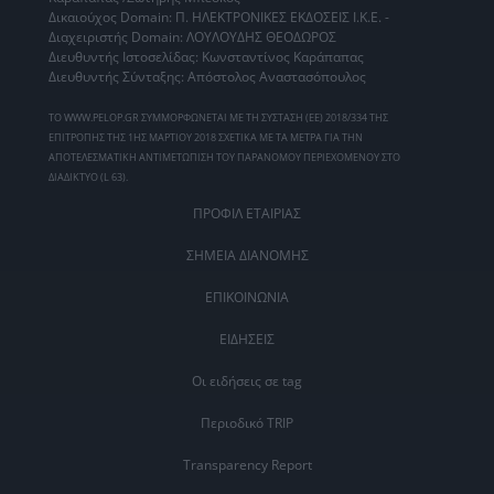
Δικαιούχος Domain: Π. ΗΛΕΚΤΡΟΝΙΚΕΣ ΕΚΔΟΣΕΙΣ Ι.Κ.Ε. -
Διαχειριστής Domain: ΛΟΥΛΟΥΔΗΣ ΘΕΟΔΩΡΟΣ
Διευθυντής Ιστοσελίδας: Κωνσταντίνος Καράπαπας
Διευθυντής Σύνταξης: Απόστολος Αναστασόπουλος
ΤΟ WWW.PELOP.GR ΣΥΜΜΟΡΦΩΝΕΤΑΙ ΜΕ ΤΗ ΣΥΣΤΑΣΗ (ΕΕ) 2018/334 ΤΗΣ
ΕΠΙΤΡΟΠΗΣ ΤΗΣ 1ΗΣ ΜΑΡΤΙΟΥ 2018 ΣΧΕΤΙΚΑ ΜΕ ΤΑ ΜΕΤΡΑ ΓΙΑ ΤΗΝ
ΑΠΟΤΕΛΕΣΜΑΤΙΚΗ ΑΝΤΙΜΕΤΩΠΙΣΗ ΤΟΥ ΠΑΡΑΝΟΜΟΥ ΠΕΡΙΕΧΟΜΕΝΟΥ ΣΤΟ
ΔΙΑΔΙΚΤΥΟ (L 63).
ΠΡΟΦΙΛ ΕΤΑΙΡΙΑΣ
ΣΗΜΕΙΑ ΔΙΑΝΟΜΗΣ
ΕΠΙΚΟΙΝΩΝΙΑ
ΕΙΔΗΣΕΙΣ
Οι ειδήσεις σε tag
Περιοδικό TRIP
Transparency Report