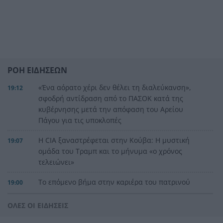
ΡΟΗ ΕΙΔΗΣΕΩΝ
«Ένα αόρατο χέρι δεν θέλει τη διαλεύκανση»,
19:12
σφοδρή αντίδραση από το ΠΑΣΟΚ κατά της
κυβέρνησης μετά την απόφαση του Αρείου
Πάγου για τις υποκλοπές
Η CIA ξαναστρέφεται στην Κούβα: Η μυστική
19:07
ομάδα του Τραμπ και το μήνυμα «ο χρόνος
τελειώνει»
Το επόμενο βήμα στην καριέρα του πατρινού
19:00
προπονητή Γιώργου Ντούβα
ΟΛΕΣ ΟΙ ΕΙΔΗΣΕΙΣ
«Red Code» για Κρήτη, Χίο, Σάμο και Ικαρία, ο
18:45