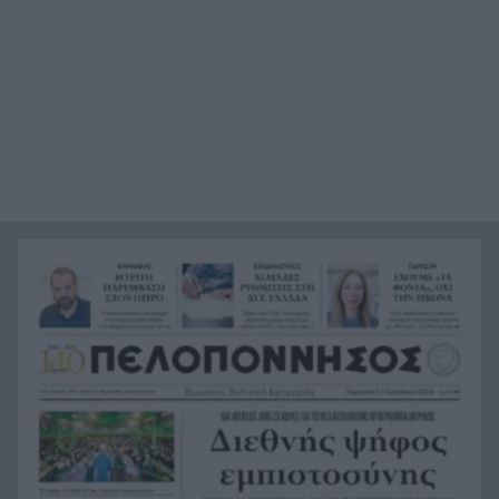
ΦΩΤΟ
Χρηματιστήριο: Οι 2.600 μονάδες άντεξαν –
18:19
Ποιοι τίτλοι έδωσαν ώθηση και ποιοι
«φρέναραν»
Τι ανακοίνωσε ο ΣΚΑΪ για το διαζύγιο με τον
18:12
διευθύνοντα σύμβουλο, Γρηγόρη Δημητριάδη
Ζουν τελικά ανάμεσά μας; Τα νέα αρχεία για
18:11
UFO με αναφορές που προκαλούν ανατριχίλα
Θέουτα: Επιχείρησε να περάσει από το Μαρόκο
17:58
με αλεξίπτωτο πλαγιάς και έπεσε νεκρός στη
θάλασσα – Βίντεο
«Τώρα τα έχω χάσει όλα. Δεν με ειδοποίησαν.
17:57
Κάτι με τραβούσε στην καρδιά μου»,
συγκλονίζει ο άνδρας του οποίου σκοτώθηκαν
σε δυστύχημα σύζυγος και γιος