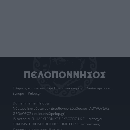
Ειδήσεις
και νέα από την
Πάτρα
και όλη την Ελλάδα άμεσα και
έγκυρα | Pelop.gr
Domain name: Pelop.gr
Νόμιμος Εκπρόσωπος - Διευθύνων Σύμβουλος: ΛΟΥΛΟΥΔΗΣ
ΘΕΟΔΩΡΟΣ (louloudis@pelop.gr)
Ιδιοκτησία: Π. ΗΛΕΚΤΡΟΝΙΚΕΣ ΕΚΔΟΣΕΙΣ Ι.Κ.Ε. - Μέτοχοι:
FORUMSTUDIUM HOLDINGS LIMITED / Κωνσταντίνος
Καράπαπας /Σωτήρης Μπέσκος