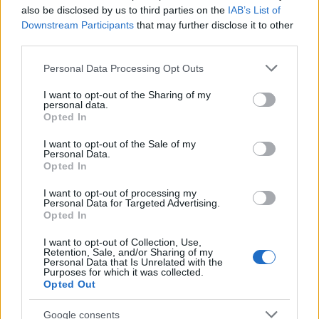
also be disclosed by us to third parties on the
IAB’s List of
Downstream Participants
that may further disclose it to other
Το Matrix επιστρέφει: Πότε βγαίνει η 5η ταινία και η
third parties.
ταινία έκπληξη της Warner με τον Jim Carrey
Please note that this website/app uses one or more Google
Personal Data Processing Opt Outs
services and may gather and store information including but
not limited to your visit or usage behaviour. You may click to
I want to opt-out of the Sharing of my
personal data.
grant or deny consent to Google and its third-party tags to
Opted In
use your data for below specified purposes in below Google
consent section.
I want to opt-out of the Sale of my
Personal Data.
Opted In
I want to opt-out of processing my
Personal Data for Targeted Advertising.
Opted In
I want to opt-out of Collection, Use,
Retention, Sale, and/or Sharing of my
Personal Data that Is Unrelated with the
Purposes for which it was collected.
Ελένη Βουλγαράκη: Ξεσπά μετά τις φήμες χωρισμού
Opted Out
με τον Φώτη Ιωαννίδη
Google consents