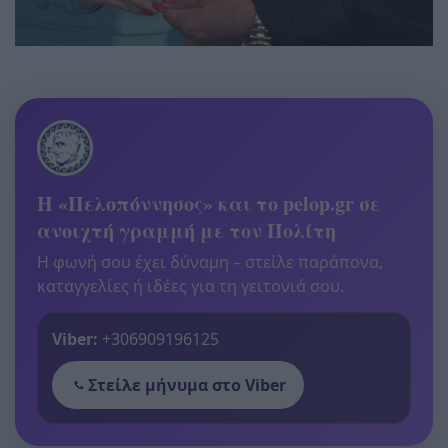
Η «Πελοπόννησος» και το pelop.gr σε
ανοιχτή γραμμή με τον Πολίτη
Η φωνή σου έχει δύναμη – στείλε παράπονα,
καταγγελίες ή ιδέες για τη γειτονιά σου.
Viber:
+306909196125
Στείλε μήνυμα στο Viber