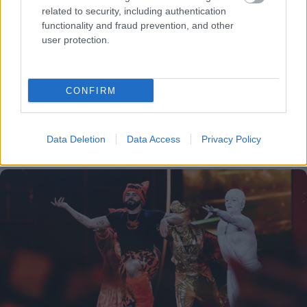
related to security, including authentication
functionality and fraud prevention, and other
user protection.
CONFIRM
Δέκα χρόνια προόδου με ένα μοντέλο ΑΙ – η ανακάλυψη
Data Deletion
Data Access
Privacy Policy
της Google DeepMind