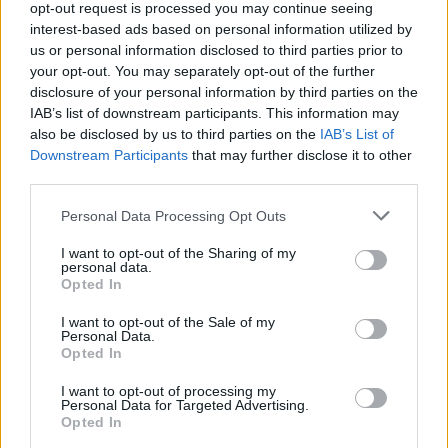
opt-out request is processed you may continue seeing
interest-based ads based on personal information utilized by
us or personal information disclosed to third parties prior to
your opt-out. You may separately opt-out of the further
disclosure of your personal information by third parties on the
IAB’s list of downstream participants. This information may
also be disclosed by us to third parties on the
IAB’s List of
Downstream Participants
that may further disclose it to other
third parties.
Please note that this website/app uses one or more Google
Personal Data Processing Opt Outs
services and may gather and store information including but
not limited to your visit or usage behaviour. You may click to
I want to opt-out of the Sharing of my
personal data.
grant or deny consent to Google and its third-party tags to
Opted In
use your data for below specified purposes in below Google
consent section.
I want to opt-out of the Sale of my
Personal Data.
Opted In
ΡΟΗ ΕΙΔΗΣΕΩΝ
I want to opt-out of processing my
Personal Data for Targeted Advertising.
«Δεν αποζητώ τον έρωτα, ούτε όμως και τον
23:57
Opted In
ακυρώνω», αποκαλυπτική η Ζέτα Μακρυπούλια