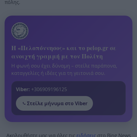
πόλης.
Η «Πελοπόννησος» και το pelop.gr σε
ανοιχτή γραμμή με τον Πολίτη
Η φωνή σου έχει δύναμη – στείλε παράπονα,
καταγγελίες ή ιδέες για τη γειτονιά σου.
Viber:
+306909196125
Στείλε μήνυμα στο Viber
Ακολουθήστε μας για όλες τις
ειδήσεις
στο Bing News