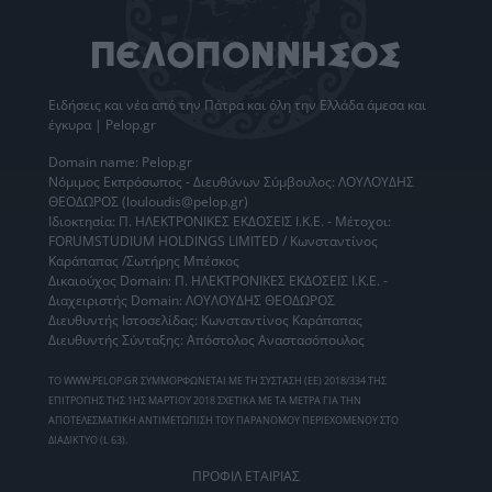
Ειδήσεις
και νέα από την
Πάτρα
και όλη την Ελλάδα άμεσα και
έγκυρα | Pelop.gr
Domain name: Pelop.gr
Νόμιμος Εκπρόσωπος - Διευθύνων Σύμβουλος: ΛΟΥΛΟΥΔΗΣ
ΘΕΟΔΩΡΟΣ (louloudis@pelop.gr)
Ιδιοκτησία: Π. ΗΛΕΚΤΡΟΝΙΚΕΣ ΕΚΔΟΣΕΙΣ Ι.Κ.Ε. - Μέτοχοι:
FORUMSTUDIUM HOLDINGS LIMITED / Κωνσταντίνος
Καράπαπας /Σωτήρης Μπέσκος
Δικαιούχος Domain: Π. ΗΛΕΚΤΡΟΝΙΚΕΣ ΕΚΔΟΣΕΙΣ Ι.Κ.Ε. -
Διαχειριστής Domain: ΛΟΥΛΟΥΔΗΣ ΘΕΟΔΩΡΟΣ
Διευθυντής Ιστοσελίδας: Κωνσταντίνος Καράπαπας
Διευθυντής Σύνταξης: Απόστολος Αναστασόπουλος
ΤΟ WWW.PELOP.GR ΣΥΜΜΟΡΦΩΝΕΤΑΙ ΜΕ ΤΗ ΣΥΣΤΑΣΗ (ΕΕ) 2018/334 ΤΗΣ
ΕΠΙΤΡΟΠΗΣ ΤΗΣ 1ΗΣ ΜΑΡΤΙΟΥ 2018 ΣΧΕΤΙΚΑ ΜΕ ΤΑ ΜΕΤΡΑ ΓΙΑ ΤΗΝ
ΑΠΟΤΕΛΕΣΜΑΤΙΚΗ ΑΝΤΙΜΕΤΩΠΙΣΗ ΤΟΥ ΠΑΡΑΝΟΜΟΥ ΠΕΡΙΕΧΟΜΕΝΟΥ ΣΤΟ
ΔΙΑΔΙΚΤΥΟ (L 63).
ΠΡΟΦΙΛ ΕΤΑΙΡΙΑΣ