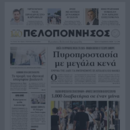
κουζίνα στις ΗΠΑ και πέθανε
Με τα αδέλφια Ανδρέα και Κωνσταντίνο
20:48
Μπιτσάκο η Εθνική ανδρών στους Μεσογειακούς
Πέταξε στα σκουπίδια δελτίο που κέρδιζε ένα
20:36
εκατομμύριο στο ΛΟΤΤΟ, αλλά έψαξε και το
βρήκε!
H Εθνική Νέων Γυναικών καθάρισε την
20:23
Πορτογαλία και πέρασε στους «8» του
Παγκοσμίου
Σοκ στην Πάτρα, βρέθηκε απαγχονισμένος
20:12
63χρονος, δίπλα του εντοπίστηκε σημείωμα
Ράγισαν και οι πέτρες στην κηδεία του Φράνκο
20:00
Μπαρέζι, χιλιάδες στο τελευταίο αντίο στον
μεγάλο αρχηγό της Μίλαν