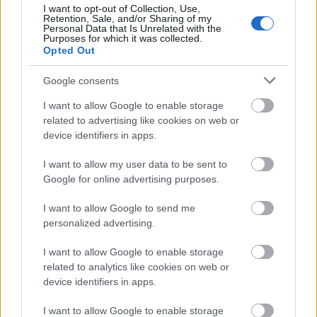
I want to opt-out of Collection, Use,
Retention, Sale, and/or Sharing of my
Το μεγάλο ρεκόρ του Κριστιάνο Ρονάλντο, που
23:39
Personal Data that Is Unrelated with the
δύσκολα θα καταρριφθεί
Purposes for which it was collected.
Opted Out
Νύχτα: Έβδομη σύλληψη για τις επιθέσεις σε
23:21
καταστήματα στην Πάτρα
Google consents
I want to allow Google to enable storage
Ο Ολυμπιακός ακίνδυνος δεν βρήκε λύσεις και
23:00
related to advertising like cookies on web or
γκολ, έμεινε στο μηδέν με τη Ναϊμέγκεν
device identifiers in apps.
ΟΛΕΣ ΟΙ ΕΙΔΗΣΕΙΣ
Η μεγάλη κλήρωση του Τζόκερ
22:51
I want to allow my user data to be sent to
Google for online advertising purposes.
«Είχα για 2,5 χρόνια στον καταψύκτη τον νεκρό
22:48
πατέρα μου για να παίρνω τη σύνταξή του και
I want to allow Google to send me
της μητέρας μου», σοκαριστική ομολογία για τον
personalized advertising.
Μυστρά
I want to allow Google to enable storage
«Ντου» της αστυνομίας στις φυλακές Άμφισσας
22:36
related to analytics like cookies on web or
και Μαλανδρίνου, βρέθηκαν ναρκωτικά και
device identifiers in apps.
κινητά τηλέφωνα
I want to allow Google to enable storage
Ινδονησία: Πιλότος πιάστηκε να μεταφέρει στη