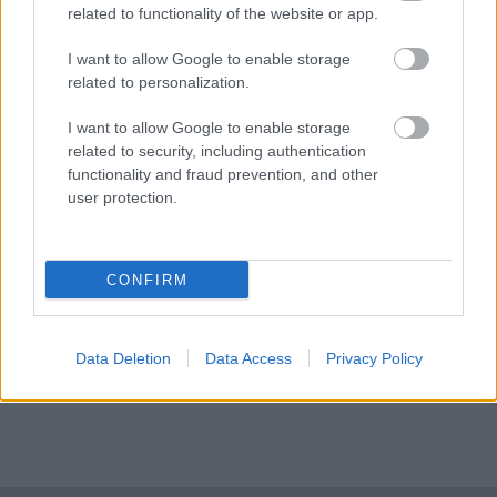
22:24
related to functionality of the website or app.
βαλίτσα του πάνω από 70.000 χάπια ecstasy
I want to allow Google to enable storage
Σύλληψη 46χρονου γιατί επέτρεψε σε ανήλικο
22:12
related to personalization.
γιο του να κάνει jet ski
I want to allow Google to enable storage
Πέθανε ο θρυλικός Γιώργος Μαρσέλος
22:00
related to security, including authentication
functionality and fraud prevention, and other
Δυτική Αττική: Για 5η νύχτα συνεχίζεται η μάχη
21:48
user protection.
με τις φλόγες, σε Λούμπα και Λάκκα Καλογήρου,
μόνο επίγειες δυνάμεις, ΒΙΝΤΕΟ
«Βρέθηκε εντός καταψύκτη σορός ανδρός, η
21:36
CONFIRM
οποία ανήκει στον αποβιώσαντα 90χρονο», η
ΕΛΑΣ για τη φρίκη στον Μυστρά
Data Deletion
Data Access
Privacy Policy
Τα λιωμένα καλώδια της μεγάλης καταστροφής,
21:24
έτσι ξεκίνησε η φωτιά σε Αττική και Βοιωτία
Σημαντική ενίσχυση για τον Αίαντα ΑΣΑΑ
21:12
Κοριτσάκι τριών χρονών παγιδεύτηκε σε παιδική
21:00