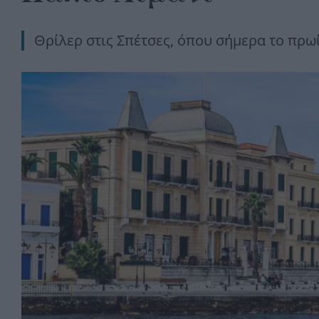
Θρίλερ στις Σπέτσες, όπου σήμερα το πρωί