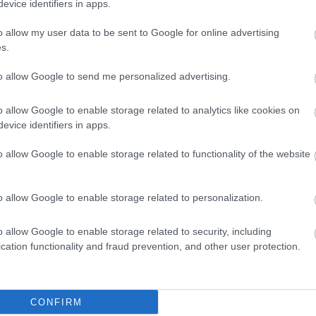
evice identifiers in apps.
 pelop.gr σε ανοιχτή γραμμή με τον Πολίτη
o allow my user data to be sent to Google for online advertising
s.
λε παράπονα, καταγγελίες ή ιδέες για τη γειτονιά σου.
to allow Google to send me personalized advertising.
o allow Google to enable storage related to analytics like cookies on
er
evice identifiers in apps.
o allow Google to enable storage related to functionality of the website
λες τις
ειδήσεις
στο Bing News και το Google News
o allow Google to enable storage related to personalization.
o allow Google to enable storage related to security, including
cation functionality and fraud prevention, and other user protection.
CONFIRM