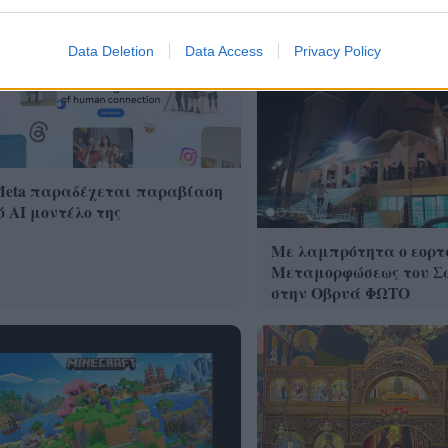
Data Deletion
Data Access
Privacy Policy
Meta παραδέχεται παραβίαση
 AI μοντέλο της
Με λαμπρότητα ο εορτ
Μεταμορφώσεως του Σ
στην Οβρυά ΦΩΤΟ