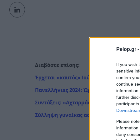
Pelop.gr 
Διαβάστε επίσης:
If you wish 
sensitive in
Έρχεται «καυτός» Ιούλιος για την Ελλάδ
confirm you
continue se
Πανελλήνιες 2024: Ώρα για αποτελέσματ
information 
further disc
Συντάξεις: «Αχταρμάς» με τα αναδρομικ
participants
Downstream 
Σύλληψη γυναίκας αστυνομικού που εκβί
Please note
information 
deny consent