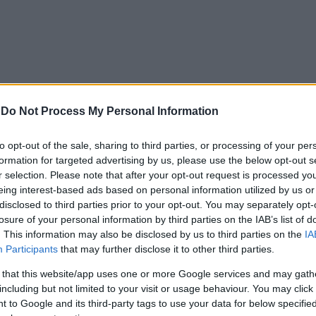
-
Do Not Process My Personal Information
to opt-out of the sale, sharing to third parties, or processing of your per
formation for targeted advertising by us, please use the below opt-out s
α, εφιαλτικές προβλέψεις Bloomberg για καύσωνες και
r selection. Please note that after your opt-out request is processed y
eing interest-based ads based on personal information utilized by us or
α, πώς θα μάθετε τους βαθμούς
disclosed to third parties prior to your opt-out. You may separately opt-
losure of your personal information by third parties on the IAB’s list of
ά, ποιοι πληρώνονται και ποιοι περιμένουν
. This information may also be disclosed by us to third parties on the
IA
Participants
that may further disclose it to other third parties.
αζε συνάδελφό της – Πώς τον απειλούσε για να του πά
 that this website/app uses one or more Google services and may gath
including but not limited to your visit or usage behaviour. You may click 
 to Google and its third-party tags to use your data for below specifi