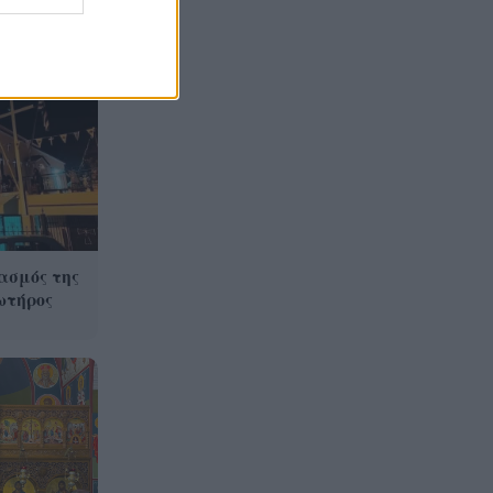
Γιατί οδηγήθηκαν στη φυλακή
19:48
οι οι δύο Ινδοί, που
κατηγορούνται για τη
δολοφονία του 58χρονου
ψυχολόγου στο Ναύπλιο,
ΒΙΝΤΕΟ
ασμός της
ωτήρος