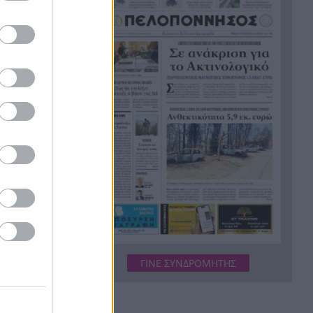
εργασίες τους
Το τελευταίο «αντίο» στην
20:36
τελετή αποτέφρωσης του
συντονιστή που σκοτώθηκε
μετά τη σύγκρουση
ελικοπτέρων στην Ψάθα,
ΦΩΤΟ
Στιγμές αγωνίας και θρίλερ
20:24
στο Αίγιο: Οδηγός λεωφορείου
έχασε τις αισθήσεις του και τη
ζωή του! ΦΩΤΟ
Κόκκινα τα 118 κτίρια στις 325
20:12
αυτοψίες των πληγεισών
περιοχών από τις
καταστροφικές πυρκαγιές
ΓΙΝΕ ΣΥΝΔΡΟΜΗΤΗΣ
Η ανακοίνωση της ΕΑΠ για
20:00
Βασιλάκο και Μαμάση