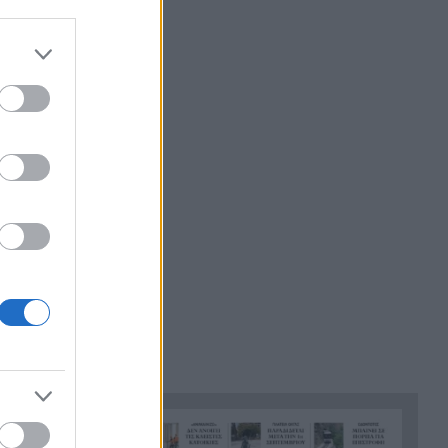
«Ένα τέταρτο γινόταν ΚΑΡΠΑ.
21:48
Δεν βρίσκαμε σημάδια ζωής»,
συγκλονίζει ο ναυαγοσώστης
για τον πνιγμό στα Μάλια
Ο καύσωνας λιώνει τους
21:36
Σλοβάκους, ρεκόρ με 42,2
βαθμούς Κελσίου
Άρτα: Συνελήφθησαν ο
21:24
διευθυντής κι ο τεχνικός
ασφαλείας του ΔΕΔΔΗΕ
Τραγικό περιστατικό, τράκαρε
21:12
 έναν
με αγριογούρουνο στη Β.
Εύβοια και έχασε τη ζωή του
Αλλάζουν τα πάντα στη Δανία
21:00
λόγω της τεχνικής
νοημοσύνης, οι μαθητές θα
παρουσιάσουν προφορικά τις