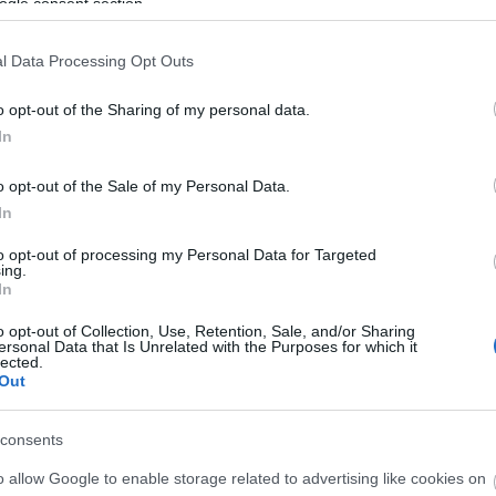
ogle consent section.
l Data Processing Opt Outs
o opt-out of the Sharing of my personal data.
In
o opt-out of the Sale of my Personal Data.
In
to opt-out of processing my Personal Data for Targeted
ing.
In
o opt-out of Collection, Use, Retention, Sale, and/or Sharing
μπέιτ Τραμπ-Μπάιντεν – «Είναι δύσκολο να συζητάς με
ersonal Data that Is Unrelated with the Purposes for which it
lected.
Out
consents
o allow Google to enable storage related to advertising like cookies on