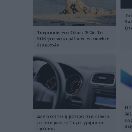
Το 
Swi
ξα
Τουρισμός για Ολους 2026: Τα
SOS για να κερδίσετε το voucher
διακοπών
Η G
δήλ
Δεν ανοίγει η μπάρα στα διόδια
καρ
με το e-pass ενώ έχει χρήματα
στ
«μέσα»;