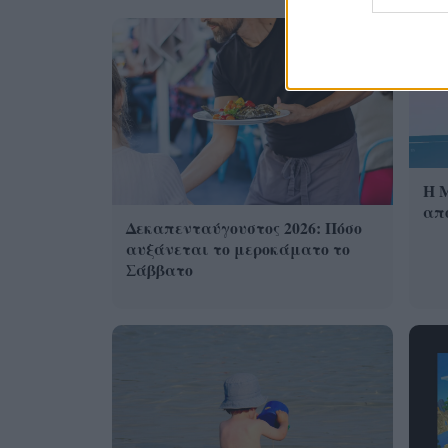
Η 
από
Δεκαπενταύγουστος 2026: Πόσο
αυξάνεται το μεροκάματο το
Σάββατο