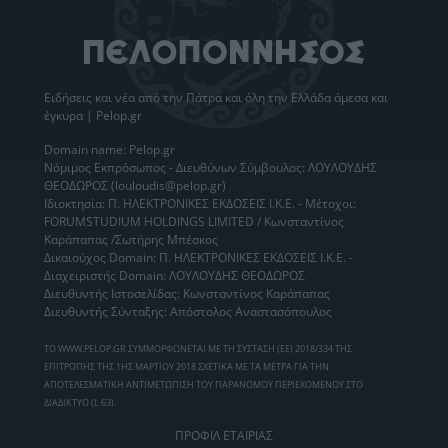
Ειδήσεις
και νέα από την
Πάτρα
και όλη την Ελλάδα άμεσα και
έγκυρα | Pelop.gr
Domain name: Pelop.gr
Νόμιμος Εκπρόσωπος - Διευθύνων Σύμβουλος: ΛΟΥΛΟΥΔΗΣ
ΘΕΟΔΩΡΟΣ (louloudis@pelop.gr)
Ιδιοκτησία: Π. ΗΛΕΚΤΡΟΝΙΚΕΣ ΕΚΔΟΣΕΙΣ Ι.Κ.Ε. - Μέτοχοι:
FORUMSTUDIUM HOLDINGS LIMITED / Κωνσταντίνος
Καράπαπας /Σωτήρης Μπέσκος
Δικαιούχος Domain: Π. ΗΛΕΚΤΡΟΝΙΚΕΣ ΕΚΔΟΣΕΙΣ Ι.Κ.Ε. -
Διαχειριστής Domain: ΛΟΥΛΟΥΔΗΣ ΘΕΟΔΩΡΟΣ
Διευθυντής Ιστοσελίδας: Κωνσταντίνος Καράπαπας
Διευθυντής Σύνταξης: Απόστολος Αναστασόπουλος
ΤΟ WWW.PELOP.GR ΣΥΜΜΟΡΦΩΝΕΤΑΙ ΜΕ ΤΗ ΣΥΣΤΑΣΗ (ΕΕ) 2018/334 ΤΗΣ
ΕΠΙΤΡΟΠΗΣ ΤΗΣ 1ΗΣ ΜΑΡΤΙΟΥ 2018 ΣΧΕΤΙΚΑ ΜΕ ΤΑ ΜΕΤΡΑ ΓΙΑ ΤΗΝ
ΑΠΟΤΕΛΕΣΜΑΤΙΚΗ ΑΝΤΙΜΕΤΩΠΙΣΗ ΤΟΥ ΠΑΡΑΝΟΜΟΥ ΠΕΡΙΕΧΟΜΕΝΟΥ ΣΤΟ
ΔΙΑΔΙΚΤΥΟ (L 63).
ΠΡΟΦΙΛ ΕΤΑΙΡΙΑΣ