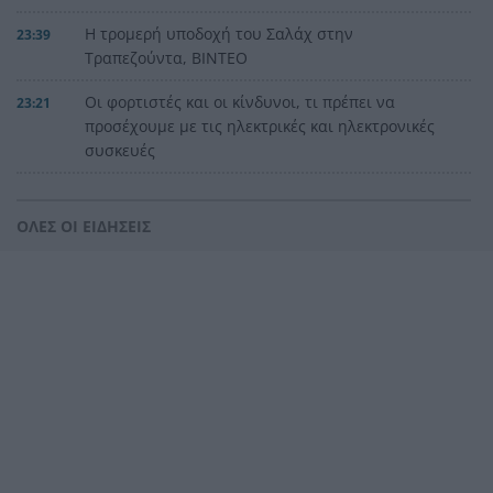
Η τρομερή υποδοχή του Σαλάχ στην
23:39
Τραπεζούντα, ΒΙΝΤΕΟ
Οι φορτιστές και οι κίνδυνοι, τι πρέπει να
23:21
προσέχουμε με τις ηλεκτρικές και ηλεκτρονικές
συσκευές
Στην Αθήνα η 46χρονη που κατηγορείται για
23:02
συμμετοχή στην τραγωδία της Marfin
ΟΛΕΣ ΟΙ ΕΙΔΗΣΕΙΣ
Ο ΠΑΟΚ τα έκανε θάλασσα και τώρα τρέχει
22:56
Έρχονται νέα 40άρια, αλλά και ισχυρά μελτέμια
22:48
το επόμενο τριήμερο
Η μεγάλη κλήρωση του Τζόκερ
22:36
Η Παναχαϊκή ανακοίνωσε πρωτότυπα και
22:24
Νικολάου, ΦΩΤΟ
«Δεν χάσαμε μόνο ένα σπίτι», η τρομερή ιστορία
22:12