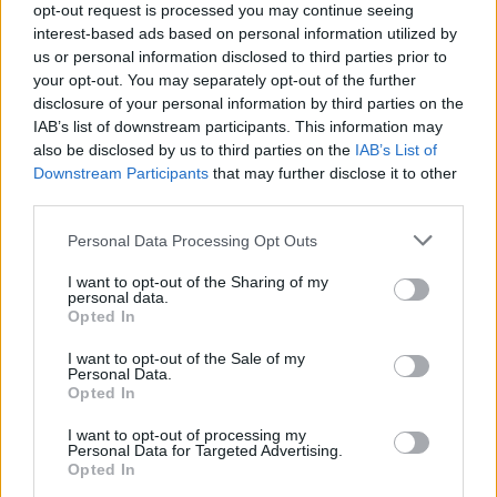
opt-out request is processed you may continue seeing
interest-based ads based on personal information utilized by
us or personal information disclosed to third parties prior to
your opt-out. You may separately opt-out of the further
Τουρισμός για Ολους 2026: Τα SOS για να κερδίσετε το
disclosure of your personal information by third parties on the
voucher διακοπών
IAB’s list of downstream participants. This information may
also be disclosed by us to third parties on the
IAB’s List of
Downstream Participants
that may further disclose it to other
third parties.
Please note that this website/app uses one or more Google
Personal Data Processing Opt Outs
services and may gather and store information including but
not limited to your visit or usage behaviour. You may click to
I want to opt-out of the Sharing of my
personal data.
grant or deny consent to Google and its third-party tags to
Opted In
use your data for below specified purposes in below Google
consent section.
I want to opt-out of the Sale of my
Personal Data.
Opted In
I want to opt-out of processing my
Το Minecraft έρχεται στο Nintendo Switch 2 όπως δεν το
Personal Data for Targeted Advertising.
έχετε ξαναδεί
Opted In