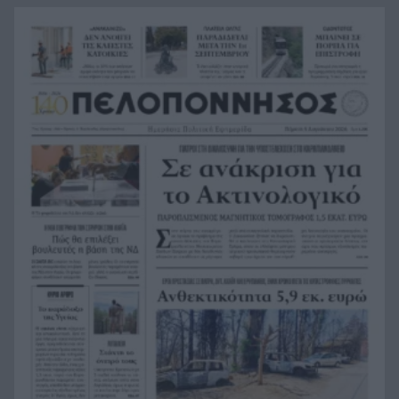
τεχνικής νοημοσύνης, οι μαθητές θα
παρουσιάσουν προφορικά τις εργασίες τους
Το τελευταίο «αντίο» στην τελετή αποτέφρωσης
20:36
του συντονιστή που σκοτώθηκε μετά τη
σύγκρουση ελικοπτέρων στην Ψάθα, ΦΩΤΟ
Στιγμές αγωνίας και θρίλερ στο Αίγιο: Οδηγός
20:24
λεωφορείου έχασε τις αισθήσεις του και τη ζωή
του! ΦΩΤΟ
Κόκκινα τα 118 κτίρια στις 325 αυτοψίες των
20:12
πληγεισών περιοχών από τις καταστροφικές
πυρκαγιές
Η ανακοίνωση της ΕΑΠ για Βασιλάκο και
20:00
Μαμάση
Γιατί οδηγήθηκαν στη φυλακή οι οι δύο Ινδοί,
19:48
που κατηγορούνται για τη δολοφονία του
58χρονου ψυχολόγου στο Ναύπλιο, ΒΙΝΤΕΟ