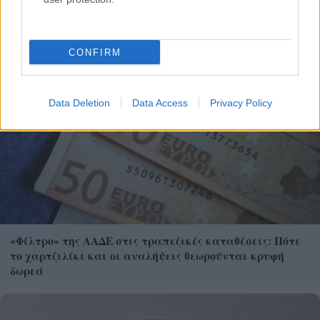
CONFIRM
Data Deletion
Data Access
Privacy Policy
«Φίλτρο» της ΑΑΔΕ στις τραπεζικές καταθέσεις: Πότε
το χαρτζιλίκι και οι αναλήψεις θεωρούνται κρυφή
δωρεά