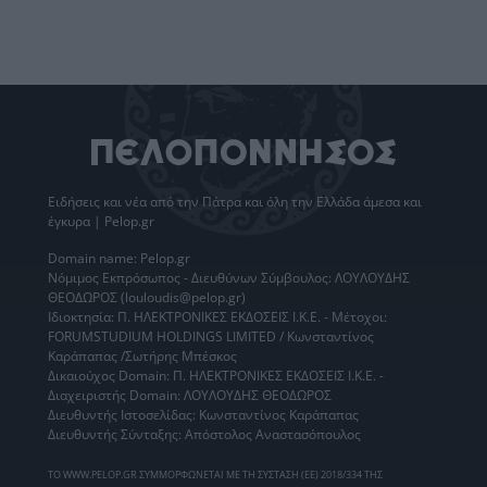
Ειδήσεις
και νέα από την
Πάτρα
και όλη την Ελλάδα άμεσα και
έγκυρα | Pelop.gr
Domain name: Pelop.gr
Νόμιμος Εκπρόσωπος - Διευθύνων Σύμβουλος: ΛΟΥΛΟΥΔΗΣ
ΘΕΟΔΩΡΟΣ (louloudis@pelop.gr)
Ιδιοκτησία: Π. ΗΛΕΚΤΡΟΝΙΚΕΣ ΕΚΔΟΣΕΙΣ Ι.Κ.Ε. - Μέτοχοι:
FORUMSTUDIUM HOLDINGS LIMITED / Κωνσταντίνος
Καράπαπας /Σωτήρης Μπέσκος
Δικαιούχος Domain: Π. ΗΛΕΚΤΡΟΝΙΚΕΣ ΕΚΔΟΣΕΙΣ Ι.Κ.Ε. -
Διαχειριστής Domain: ΛΟΥΛΟΥΔΗΣ ΘΕΟΔΩΡΟΣ
Διευθυντής Ιστοσελίδας: Κωνσταντίνος Καράπαπας
Διευθυντής Σύνταξης: Απόστολος Αναστασόπουλος
ΤΟ WWW.PELOP.GR ΣΥΜΜΟΡΦΩΝΕΤΑΙ ΜΕ ΤΗ ΣΥΣΤΑΣΗ (ΕΕ) 2018/334 ΤΗΣ