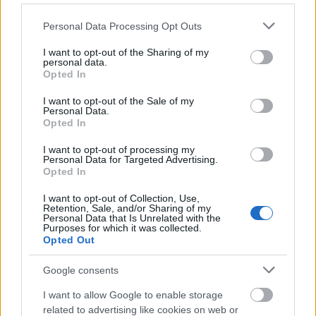
Please note that this website/app uses one or more Google
Personal Data Processing Opt Outs
services and may gather and store information including but
not limited to your visit or usage behaviour. You may click to
I want to opt-out of the Sharing of my
personal data.
grant or deny consent to Google and its third-party tags to
Opted In
Τι σημαίνουν οι καφέ άκρες στα φυτά – Το λάθος με το
use your data for below specified purposes in below Google
πότισμα
consent section.
I want to opt-out of the Sale of my
Personal Data.
Opted In
I want to opt-out of processing my
Personal Data for Targeted Advertising.
Opted In
I want to opt-out of Collection, Use,
Retention, Sale, and/or Sharing of my
Personal Data that Is Unrelated with the
Purposes for which it was collected.
Opted Out
Google consents
I want to allow Google to enable storage
related to advertising like cookies on web or