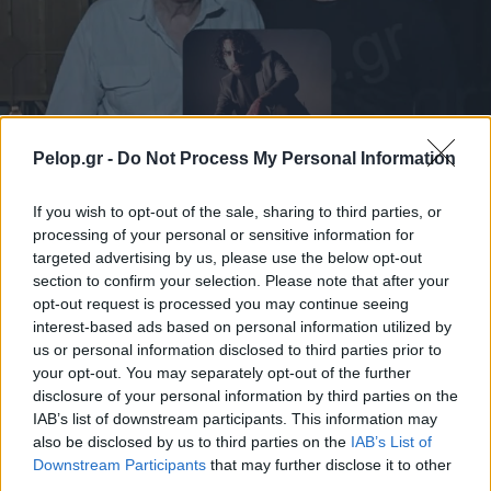
Pelop.gr -
Do Not Process My Personal Information
«Κάθε Πέμπτη κύριε Γκρην»: Ένα ταξίδι ανθρωπιάς,
αποδοχής και συγκίνησης – Ο σκηνοθέτης Κώστας
If you wish to opt-out of the sale, sharing to third parties, or
Γάκης στο Patrapress
processing of your personal or sensitive information for
targeted advertising by us, please use the below opt-out
section to confirm your selection. Please note that after your
opt-out request is processed you may continue seeing
interest-based ads based on personal information utilized by
us or personal information disclosed to third parties prior to
your opt-out. You may separately opt-out of the further
disclosure of your personal information by third parties on the
IAB’s list of downstream participants. This information may
also be disclosed by us to third parties on the
IAB’s List of
Downstream Participants
that may further disclose it to other
third parties.