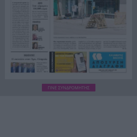
Κανελλοπούλου για να αντιμετωπιστούν τα
προβλήματα οδικής ασφάλειας
Νέο πρόστιμο-ρεκόρ στη Meta: 567 εκατ.
14:34
δολάρια για την ασφάλεια των παιδιών στα
social media
ΓΙΝΕ ΣΥΝΔΡΟΜΗΤΗΣ