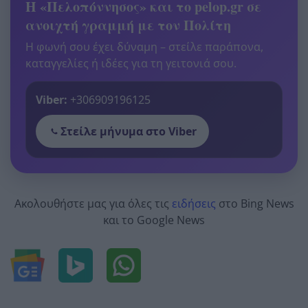
Η «Πελοπόννησος» και το pelop.gr σε
ανοιχτή γραμμή με τον Πολίτη
Η φωνή σου έχει δύναμη – στείλε παράπονα,
καταγγελίες ή ιδέες για τη γειτονιά σου.
Viber:
+306909196125
Στείλε μήνυμα στο Viber
Ακολουθήστε μας για όλες τις
ειδήσεις
στο Bing News
και το Google News