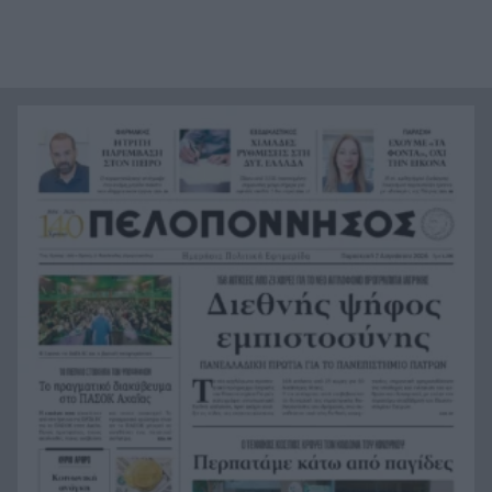
Ισπανία: Το κύκλωμα των 24 εκατ. ευρώ –
15:15
Ναρκωτικά στο ένα δρομολόγιο, μετανάστες
στην επιστροφή
Πανεπιστήμιο Πατρών: 168 αιτήσεις από 23
15:06
χώρες για το αγγλόφωνο Ιατρικό Τμήμα
«Πράσινο φως» για την οριστική θωράκιση του
14:59
Οδοντωτού: Η Περιφέρεια Δυτικής Ελλάδας
διαθέτει 1,86 εκατ. ευρώ για την μελέτη
επαναλειτουργίας του ιστορικού σιδηρόδρομου
Πειραματικό εμβόλιο κατά του Έμπολα μπαίνει
14:58
σε κλινική δοκιμή – Πρώτοι εθελοντές έλαβαν
δόση στον Καναδά
Χανιά: 64χρονος πέθανε σε πισίνα ξενοδοχείου –
14:50
Συνελήφθη ο ιδιοκτήτης
Σκιαδαρέσης: Άμεσες παρεμβάσεις στην
14:42