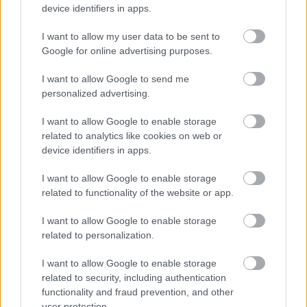
device identifiers in apps.
Το GTA 6 αποκαλύπτεται και το Netflix το δείχνει
I want to allow my user data to be sent to
πρώτο
Google for online advertising purposes.
I want to allow Google to send me
personalized advertising.
I want to allow Google to enable storage
related to analytics like cookies on web or
device identifiers in apps.
I want to allow Google to enable storage
related to functionality of the website or app.
I want to allow Google to enable storage
related to personalization.
I want to allow Google to enable storage
related to security, including authentication
Διανομή τροφής για αδέσποτα από τον Δήμο Πατρέων
functionality and fraud prevention, and other
ΦΩΤΟ
user protection.