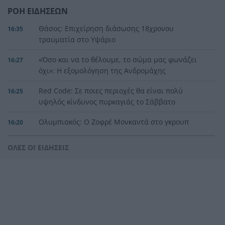
ΡΟΗ ΕΙΔΗΣΕΩΝ
Θάσος: Επιχείρηση διάσωσης 18χρονου
16:35
τραυματία στο Υψάριο
«Όσο και να το θέλουμε, το σώμα μας φωνάζει
16:27
όχι»: Η εξομολόγηση της Ανδρομάχης
Red Code: Σε ποιες περιοχές θα είναι πολύ
16:25
υψηλός κίνδυνος πυρκαγιάς το Σάββατο
Ολυμπιακός: Ο Ζοφρέ Μονκαντά στο γκρουπ
16:20
ομάδων του Βαγγέλη Μαρινάκη
ΟΛΕΣ ΟΙ ΕΙΔΗΣΕΙΣ
Δεν έκλεισες ακόμα διακοπές; 5 μέρη δίπλα στη
16:16
θάλασσα όπου αξίζει να ψάξεις δωμάτιο τώρα
Ποια προβλήματα αναδεικνύει μελέτη για τον
16:00
βιώσιμο τουρισμό στην Πάτρα
Μυστράς: Καταδικάστηκε σε 11 μήνες με
15:58