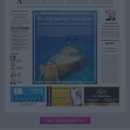
πρωτεΐνη
Αποκαλύφθηκε η ταυτότητα της γυναίκας, που η
16:02
σορός της βρέθηκε σε προχωρημένη σήψη στον
Λυκαβηττό
Το «Λάθος» του Σαμαράκη επιστρέφει: Η
15:55
ελληνική δυστοπία πριν από το «Black Mirror»
ΓΙΝΕ ΣΥΝΔΡΟΜΗΤΗΣ