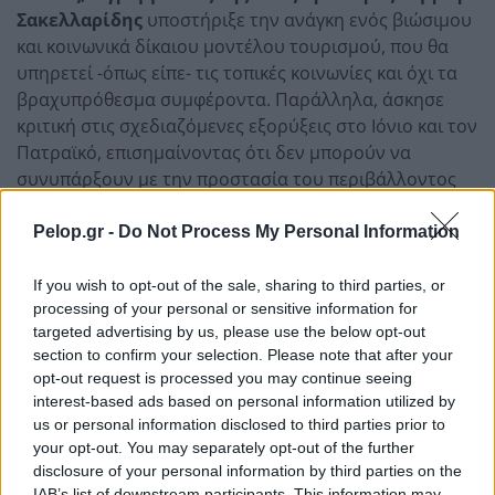
Σακελλαρίδης
υποστήριξε την ανάγκη ενός βιώσιμου
και κοινωνικά δίκαιου μοντέλου τουρισμού, που θα
υπηρετεί -όπως είπε- τις τοπικές κοινωνίες και όχι τα
βραχυπρόθεσμα συμφέροντα. Παράλληλα, άσκησε
κριτική στις σχεδιαζόμενες εξορύξεις στο Ιόνιο και τον
Πατραϊκό, επισημαίνοντας ότι δεν μπορούν να
συνυπάρξουν με την προστασία του περιβάλλοντος
και την τουριστική ανάπτυξη.
Pelop.gr -
Do Not Process My Personal Information
If you wish to opt-out of the sale, sharing to third parties, or
processing of your personal or sensitive information for
targeted advertising by us, please use the below opt-out
section to confirm your selection. Please note that after your
Η «Πελοπόννησος» και το pelop.gr σε
opt-out request is processed you may continue seeing
ανοιχτή γραμμή με τον Πολίτη
interest-based ads based on personal information utilized by
us or personal information disclosed to third parties prior to
Η φωνή σου έχει δύναμη – στείλε παράπονα,
your opt-out. You may separately opt-out of the further
καταγγελίες ή ιδέες για τη γειτονιά σου.
disclosure of your personal information by third parties on the
IAB’s list of downstream participants. This information may