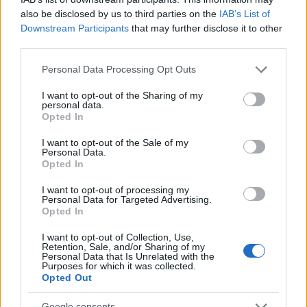
also be disclosed by us to third parties on the
IAB’s List of
Viber:
+306909196125
Downstream Participants
that may further disclose it to other
third parties.
Στείλε μήνυμα στο Viber
Please note that this website/app uses one or more Google
Personal Data Processing Opt Outs
services and may gather and store information including but
not limited to your visit or usage behaviour. You may click to
I want to opt-out of the Sharing of my
personal data.
grant or deny consent to Google and its third-party tags to
Opted In
Ακολουθήστε μας για όλες τις
ειδήσεις
στο Bing News
use your data for below specified purposes in below Google
και το Google News
consent section.
I want to opt-out of the Sale of my
Personal Data.
Opted In
I want to opt-out of processing my
Personal Data for Targeted Advertising.
Opted In
I want to opt-out of Collection, Use,
Retention, Sale, and/or Sharing of my
Από το Δίκτυο
Personal Data that Is Unrelated with the
Purposes for which it was collected.
Opted Out
Google consents