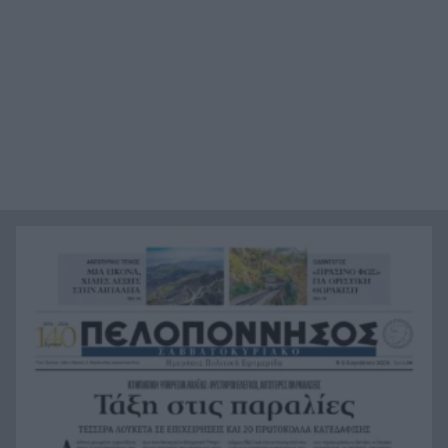
για τον ιό του Δυτικού Νείλου
Χωροταξικό για τον Τουρισμό: Νέοι όροι για
16:44
ξενοδοχεία, βραχυχρόνιες μισθώσεις και
προστατευόμενες περιοχές
Κάνναβη, skunk, 90.000 ευρώ και τρεις
16:33
συλλήψεις στην Αττική, ΒΙΝΤΕΟ
«Ιδιαίτερα δυσμενείς πυρομετεωρολογικές
16:24
συνθήκες αναμένονται το επόμενο 48ωρο»,
κόκκινος συναγερμός για 6 περιφέρειες
«Φοβόμουν ότι θα πεθάνω»: Μαθήτρια
16:22
περιγράφει την επίθεση σε σχολείο της
Ταϊλάνδης με 9 νεκρούς
Τεράστιο πλήγμα και βαρύ πένθος για τον
16:12
Λιονέλ Μέσι, πέθανε ο πατέρας του
Αυτά είναι τα 8 φρούτα με την περισσότερη
16:11