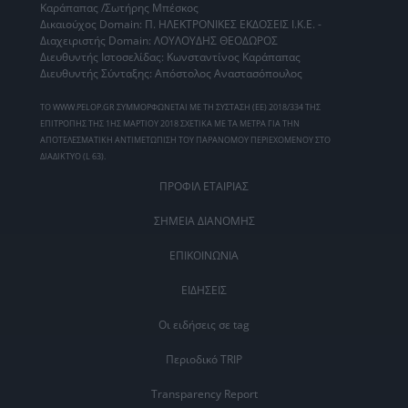
Καράπαπας /Σωτήρης Μπέσκος
Δικαιούχος Domain: Π. ΗΛΕΚΤΡΟΝΙΚΕΣ ΕΚΔΟΣΕΙΣ Ι.Κ.Ε. -
Διαχειριστής Domain: ΛΟΥΛΟΥΔΗΣ ΘΕΟΔΩΡΟΣ
Διευθυντής Ιστοσελίδας: Κωνσταντίνος Καράπαπας
Διευθυντής Σύνταξης: Απόστολος Αναστασόπουλος
ΤΟ WWW.PELOP.GR ΣΥΜΜΟΡΦΩΝΕΤΑΙ ΜΕ ΤΗ ΣΥΣΤΑΣΗ (ΕΕ) 2018/334 ΤΗΣ
ΕΠΙΤΡΟΠΗΣ ΤΗΣ 1ΗΣ ΜΑΡΤΙΟΥ 2018 ΣΧΕΤΙΚΑ ΜΕ ΤΑ ΜΕΤΡΑ ΓΙΑ ΤΗΝ
ΑΠΟΤΕΛΕΣΜΑΤΙΚΗ ΑΝΤΙΜΕΤΩΠΙΣΗ ΤΟΥ ΠΑΡΑΝΟΜΟΥ ΠΕΡΙΕΧΟΜΕΝΟΥ ΣΤΟ
ΔΙΑΔΙΚΤΥΟ (L 63).
ΠΡΟΦΙΛ ΕΤΑΙΡΙΑΣ
ΣΗΜΕΙΑ ΔΙΑΝΟΜΗΣ
ΕΠΙΚΟΙΝΩΝΙΑ
ΕΙΔΗΣΕΙΣ
Οι ειδήσεις σε tag
Περιοδικό TRIP
Transparency Report