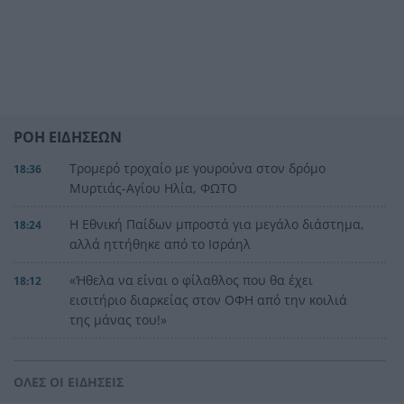
ΡΟΗ ΕΙΔΗΣΕΩΝ
Τρομερό τροχαίο με γουρούνα στον δρόμο
18:36
Μυρτιάς-Αγίου Ηλία, ΦΩΤΟ
Η Εθνική Παίδων μπροστά για μεγάλο διάστημα,
18:24
αλλά ηττήθηκε από το Ισράηλ
«Ήθελα να είναι ο φίλαθλος που θα έχει
18:12
εισιτήριο διαρκείας στον ΟΦΗ από την κοιλιά
της μάνας του!»
Τέθηκε υπό έλεγχο η φωτιά στο Κιλκίς
18:01
ΟΛΕΣ ΟΙ ΕΙΔΗΣΕΙΣ
Πρίγκιπας Ουίλιαμ και Χάρι: Πότε συναντήθηκαν
17:51