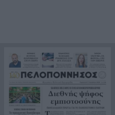
βίντεο από τη φονική συμπλοκή σε γραφείο
ενοικιάσεων
Το φαινόμενο της Ιδρυματοποίησης
15:16
Ισπανία: Το κύκλωμα των 24 εκατ. ευρώ –
15:15
Ναρκωτικά στο ένα δρομολόγιο, μετανάστες
στην επιστροφή
Πανεπιστήμιο Πατρών: 168 αιτήσεις από 23
15:06
χώρες για το αγγλόφωνο Ιατρικό Τμήμα
«Πράσινο φως» για την οριστική θωράκιση του
14:59
Οδοντωτού: Η Περιφέρεια Δυτικής Ελλάδας
διαθέτει 1,86 εκατ. ευρώ για την μελέτη
επαναλειτουργίας του ιστορικού σιδηρόδρομου
Πειραματικό εμβόλιο κατά του Έμπολα μπαίνει
14:58
σε κλινική δοκιμή – Πρώτοι εθελοντές έλαβαν
δόση στον Καναδά