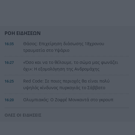
ΡΟΗ ΕΙΔΗΣΕΩΝ
Θάσος: Επιχείρηση διάσωσης 18χρονου
16:35
τραυματία στο Υψάριο
«Όσο και να το θέλουμε, το σώμα μας φωνάζει
16:27
όχι»: Η εξομολόγηση της Ανδρομάχης
Red Code: Σε ποιες περιοχές θα είναι πολύ
16:25
υψηλός κίνδυνος πυρκαγιάς το Σάββατο
Ολυμπιακός: Ο Ζοφρέ Μονκαντά στο γκρουπ
16:20
ομάδων του Βαγγέλη Μαρινάκη
ΟΛΕΣ ΟΙ ΕΙΔΗΣΕΙΣ
Δεν έκλεισες ακόμα διακοπές; 5 μέρη δίπλα στη
16:16
θάλασσα όπου αξίζει να ψάξεις δωμάτιο τώρα