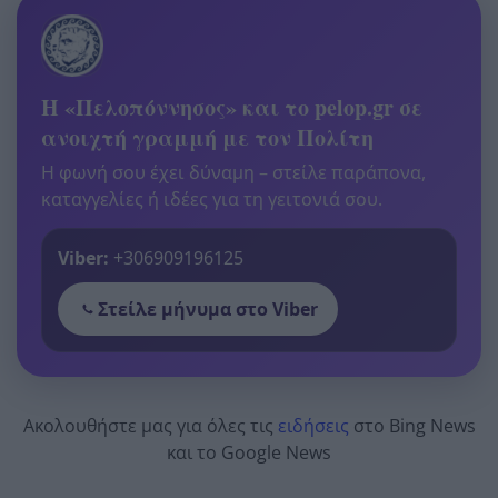
Η «Πελοπόννησος» και το pelop.gr σε
ανοιχτή γραμμή με τον Πολίτη
Η φωνή σου έχει δύναμη – στείλε παράπονα,
καταγγελίες ή ιδέες για τη γειτονιά σου.
Viber:
+306909196125
Στείλε μήνυμα στο Viber
Ακολουθήστε μας για όλες τις
ειδήσεις
στο Bing News
και το Google News