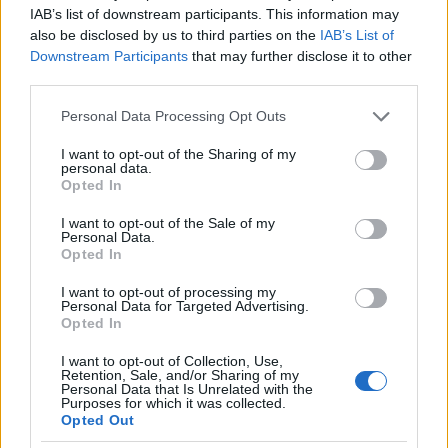
IAB’s list of downstream participants. This information may
also be disclosed by us to third parties on the
IAB’s List of
Downstream Participants
that may further disclose it to other
third parties.
Please note that this website/app uses one or more Google
Personal Data Processing Opt Outs
services and may gather and store information including but
not limited to your visit or usage behaviour. You may click to
I want to opt-out of the Sharing of my
personal data.
grant or deny consent to Google and its third-party tags to
Opted In
use your data for below specified purposes in below Google
consent section.
I want to opt-out of the Sale of my
Personal Data.
Opted In
I want to opt-out of processing my
Personal Data for Targeted Advertising.
Opted In
Το μοναστήρι και η βαριά μνήμη
I want to opt-out of Collection, Use,
Retention, Sale, and/or Sharing of my
της εξορίας
Personal Data that Is Unrelated with the
Purposes for which it was collected.
Στο κέντρο του νησιού βρίσκεται το μοναστήρι της
Opted Out
Παναγίας Ευαγγελίστριας, χτισμένο το 1835, μετά την