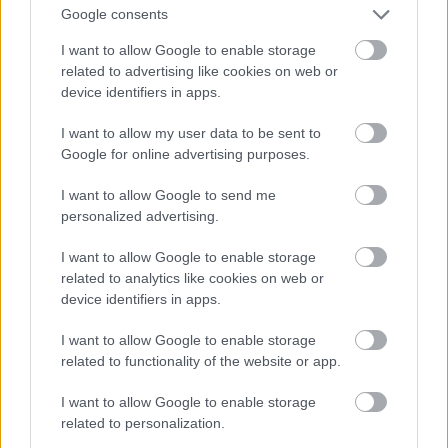
Google consents
εύρεση θαυματουργής εικόνας. Το συγκρότημα, με
περίπου εκατό κελιά-ξενώνες γύρω από την αυλή,
I want to allow Google to enable storage
μοιάζει περισσότερο με μικρή μοναστική πολιτεία
related to advertising like cookies on web or
παρά με ένα συνηθισμένο μοναστήρι.
device identifiers in apps.
Η ησυχία του χώρου, όμως, δεν είναι ουδέτερη. Από
I want to allow my user data to be sent to
το 1948 έως το 1953, περίπου πέντε χιλιάδες γυναίκες
Google for online advertising purposes.
πολιτικές εξόριστες πέρασαν από αυτά τα κελιά. Εκεί
I want to allow Google to send me
έζησαν, αντιστάθηκαν, έγραψαν, οργάνωσαν κρυφά
personalized advertising.
μαθήματα, άφησαν πίσω τους μια μνήμη που δεν
φαίνεται πάντα με την πρώτη ματιά, αλλά υπάρχει.
I want to allow Google to enable storage
related to analytics like cookies on web or
Το Παλαιό Τρίκερι δεν είναι μόνο όμορφο νησί για
device identifiers in apps.
ημερήσια εκδρομή. Είναι τόπος με ιστορικό βάρος. Και
αυτό κάνει την επίσκεψη πιο ουσιαστική, αν ο
I want to allow Google to enable storage
ταξιδιώτης σταθεί λίγο περισσότερο από όσο
related to functionality of the website or app.
χρειάζεται μια απλή φωτογραφία.
I want to allow Google to enable storage
Ένα Πήλιο που δεν βιάζεται να
related to personalization.