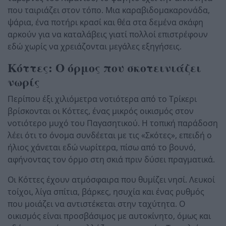
που ταιριάζει στον τόπο. Μια καραβιδομακαρονάδα,
ψάρια, ένα ποτήρι κρασί και θέα στα δεμένα σκάφη
αρκούν για να καταλάβεις γιατί πολλοί επιστρέφουν
εδώ χωρίς να χρειάζονται μεγάλες εξηγήσεις.
Κόττες: Ο όρμος που σκοτεινιάζει
νωρίς
Περίπου έξι χιλιόμετρα νοτιότερα από το Τρίκερι
βρίσκονται οι Κόττες, ένας μικρός οικισμός στον
νοτιότερο μυχό του Παγασητικού. Η τοπική παράδοση
λέει ότι το όνομα συνδέεται με τις «Σκότες», επειδή ο
ήλιος χάνεται εδώ νωρίτερα, πίσω από το βουνό,
αφήνοντας τον όρμο στη σκιά πριν δύσει πραγματικά.
Οι Κόττες έχουν ατμόσφαιρα που θυμίζει νησί. Λευκοί
τοίχοι, λίγα σπίτια, βάρκες, ησυχία και ένας ρυθμός
που μοιάζει να αντιστέκεται στην ταχύτητα. Ο
οικισμός είναι προσβάσιμος με αυτοκίνητο, όμως και