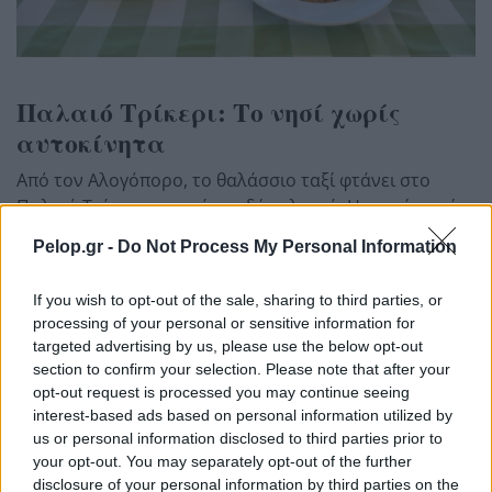
Παλαιό Τρίκερι: Το νησί χωρίς
αυτοκίνητα
Από τον Αλογόπορο, το θαλάσσιο ταξί φτάνει στο
Παλαιό Τρίκερι σε περίπου δέκα λεπτά. Η μικρή αυτή
απόσταση αρκεί για να αλλάξει εντελώς ο ρυθμός. Στο
Pelop.gr -
Do Not Process My Personal Information
νησί δεν κυκλοφορούν αυτοκίνητα. Υπάρχουν
μονοπάτια, ελιές, μικροί όρμοι και μια ησυχία που σε
If you wish to opt-out of the sale, sharing to third parties, or
αναγκάζει να περπατήσεις πιο αργά.
processing of your personal or sensitive information for
targeted advertising by us, please use the below opt-out
Το Παλαιό Τρίκερι είναι ιδανικό για μια ήρεμη
section to confirm your selection. Please note that after your
περιήγηση με τα πόδια. Ο γύρος του νησιού δεν
opt-out request is processed you may continue seeing
χρειάζεται βιασύνη. Θέλει στάσεις, νερό, καπέλο και
interest-based ads based on personal information utilized by
διάθεση να ακολουθήσεις τα μονοπάτια χωρίς
us or personal information disclosed to third parties prior to
αυστηρό πρόγραμμα. Η μυρωδιά από θυμάρι και
your opt-out. You may separately opt-out of the further
disclosure of your personal information by third parties on the
αλμύρα συνοδεύει σχεδόν κάθε βήμα.