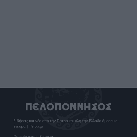
Ειδήσεις
και νέα από την
Πάτρα
και όλη την Ελλάδα άμεσα και
έγκυρα | Pelop.gr
Domain name: Pelop.gr