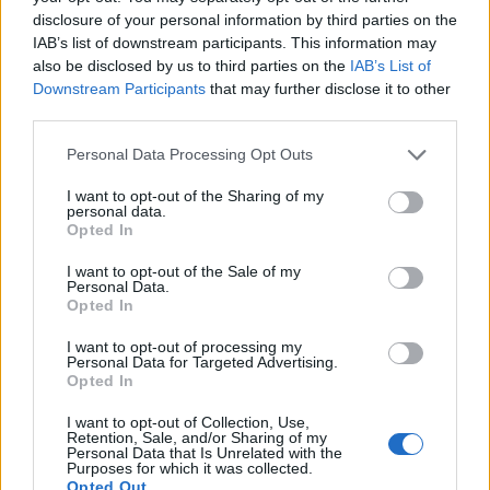
disclosure of your personal information by third parties on the
IAB’s list of downstream participants. This information may
also be disclosed by us to third parties on the
IAB’s List of
Downstream Participants
that may further disclose it to other
third parties.
Please note that this website/app uses one or more Google
Personal Data Processing Opt Outs
services and may gather and store information including but
not limited to your visit or usage behaviour. You may click to
I want to opt-out of the Sharing of my
personal data.
grant or deny consent to Google and its third-party tags to
Opted In
use your data for below specified purposes in below Google
consent section.
I want to opt-out of the Sale of my
Το Minecraft έρχεται στο Nintendo Switch 2 όπως δεν το
Personal Data.
έχετε ξαναδεί
Opted In
I want to opt-out of processing my
Personal Data for Targeted Advertising.
Opted In
I want to opt-out of Collection, Use,
Retention, Sale, and/or Sharing of my
Personal Data that Is Unrelated with the
Purposes for which it was collected.
Opted Out