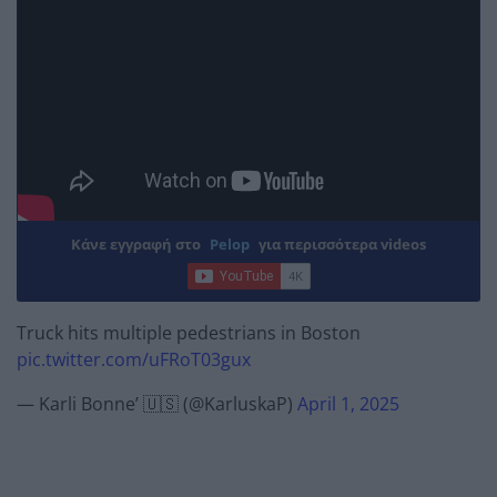
Κάνε εγγραφή στο
Pelop
για περισσότερα videos
Truck hits multiple pedestrians in Boston
pic.twitter.com/uFRoT03gux
— Karli Bonne’ 🇺🇸 (@KarluskaP)
April 1, 2025