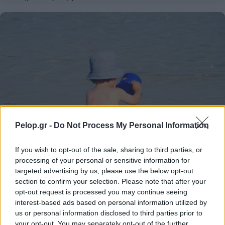
Pelop.gr -
Do Not Process My Personal Information
If you wish to opt-out of the sale, sharing to third parties, or
processing of your personal or sensitive information for
targeted advertising by us, please use the below opt-out
section to confirm your selection. Please note that after your
Τουρισμός για Ολους 2026: Τα SOS για να κερδίσετε το
opt-out request is processed you may continue seeing
voucher διακοπών
interest-based ads based on personal information utilized by
us or personal information disclosed to third parties prior to
your opt-out. You may separately opt-out of the further