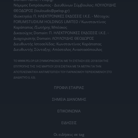
Νόμιμος Εκπρόσωπος - Διευθύνων Σύμβουλος: ΛΟΥΛΟΥΔΗΣ
ΘΕΟΔΩΡΟΣ (louloudis@pelop.gr)
Ιδιοκτησία: Π. ΗΛΕΚΤΡΟΝΙΚΕΣ ΕΚΔΟΣΕΙΣ Ι.Κ.Ε. - Μέτοχοι:
FORUMSTUDIUM HOLDINGS LIMITED / Κωνσταντίνος
Καράπαπας /Σωτήρης Μπέσκος
Δικαιούχος Domain: Π. ΗΛΕΚΤΡΟΝΙΚΕΣ ΕΚΔΟΣΕΙΣ Ι.Κ.Ε. -
Διαχειριστής Domain: ΛΟΥΛΟΥΔΗΣ ΘΕΟΔΩΡΟΣ
Διευθυντής Ιστοσελίδας: Κωνσταντίνος Καράπαπας
Διευθυντής Σύνταξης: Απόστολος Αναστασόπουλος
ΤΟ WWW.PELOP.GR ΣΥΜΜΟΡΦΩΝΕΤΑΙ ΜΕ ΤΗ ΣΥΣΤΑΣΗ (ΕΕ) 2018/334 ΤΗΣ
ΕΠΙΤΡΟΠΗΣ ΤΗΣ 1ΗΣ ΜΑΡΤΙΟΥ 2018 ΣΧΕΤΙΚΑ ΜΕ ΤΑ ΜΕΤΡΑ ΓΙΑ ΤΗΝ
ΑΠΟΤΕΛΕΣΜΑΤΙΚΗ ΑΝΤΙΜΕΤΩΠΙΣΗ ΤΟΥ ΠΑΡΑΝΟΜΟΥ ΠΕΡΙΕΧΟΜΕΝΟΥ ΣΤΟ
ΔΙΑΔΙΚΤΥΟ (L 63).
ΠΡΟΦΙΛ ΕΤΑΙΡΙΑΣ
ΣΗΜΕΙΑ ΔΙΑΝΟΜΗΣ
ΕΠΙΚΟΙΝΩΝΙΑ
ΕΙΔΗΣΕΙΣ
Οι ειδήσεις σε tag