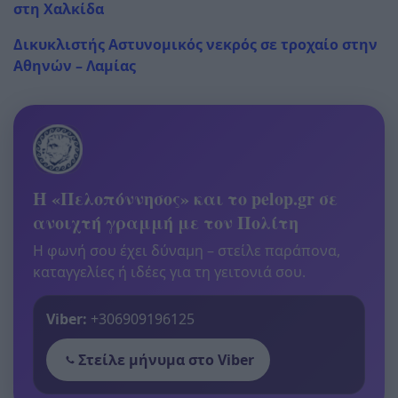
στη Χαλκίδα
Δικυκλιστής Αστυνομικός νεκρός σε τροχαίο στην
Αθηνών – Λαμίας
Η «Πελοπόννησος» και το pelop.gr σε
ανοιχτή γραμμή με τον Πολίτη
Η φωνή σου έχει δύναμη – στείλε παράπονα,
καταγγελίες ή ιδέες για τη γειτονιά σου.
Viber:
+306909196125
Στείλε μήνυμα στο Viber