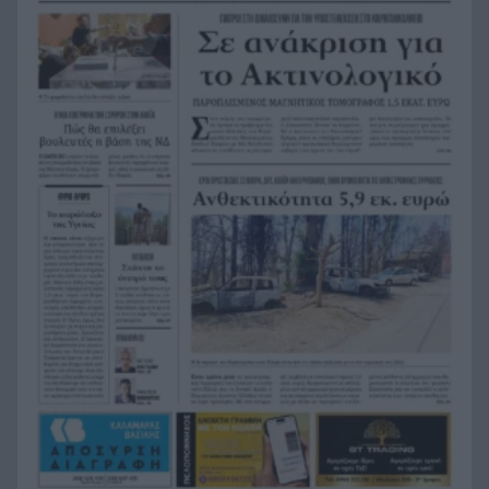
Αλλάζουν τα πάντα στη Δανία λόγω της
21:00
τεχνικής νοημοσύνης, οι μαθητές θα
παρουσιάσουν προφορικά τις εργασίες τους
Το τελευταίο «αντίο» στην τελετή αποτέφρωσης
20:36
του συντονιστή που σκοτώθηκε μετά τη
σύγκρουση ελικοπτέρων στην Ψάθα, ΦΩΤΟ
Στιγμές αγωνίας και θρίλερ στο Αίγιο: Οδηγός
20:24
λεωφορείου έχασε τις αισθήσεις του και τη ζωή
του! ΦΩΤΟ
Κόκκινα τα 118 κτίρια στις 325 αυτοψίες των
20:12
πληγεισών περιοχών από τις καταστροφικές
πυρκαγιές