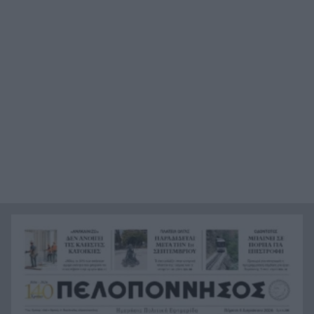
«Δεν χάσαμε μόνο ένα σπίτι», η τρομερή ιστορία
22:12
οικογένειας από τη Βρετανία που καταστράφηκε
στις φωτιές στην Αιγιάλεια
Καταγγελία ερευνητή του ΑΠΘ: «Χυδαίο
22:00
τραμπουκισμό από τους διάφορους
“φιλόζωους”»
«Ένα τέταρτο γινόταν ΚΑΡΠΑ. Δεν βρίσκαμε
21:48
σημάδια ζωής», συγκλονίζει ο ναυαγοσώστης
για τον πνιγμό στα Μάλια
Ο καύσωνας λιώνει τους Σλοβάκους, ρεκόρ με
21:36
42,2 βαθμούς Κελσίου
Άρτα: Συνελήφθησαν ο διευθυντής κι ο τεχνικός
21:24
ασφαλείας του ΔΕΔΔΗΕ
Τραγικό περιστατικό, τράκαρε με αγριογούρουνο
21:12
στη Β. Εύβοια και έχασε τη ζωή του