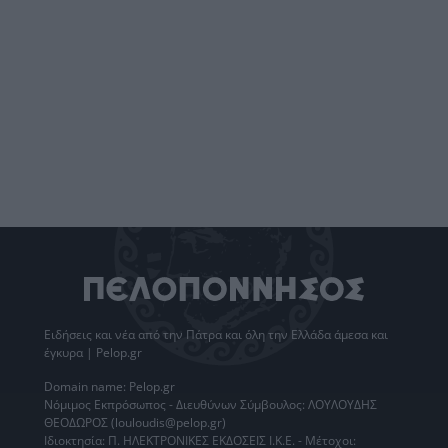
Ειδήσεις
και νέα από την
Πάτρα
και όλη την Ελλάδα άμεσα και
έγκυρα | Pelop.gr
Domain name: Pelop.gr
Νόμιμος Εκπρόσωπος - Διευθύνων Σύμβουλος: ΛΟΥΛΟΥΔΗΣ
ΘΕΟΔΩΡΟΣ (louloudis@pelop.gr)
Ιδιοκτησία: Π. ΗΛΕΚΤΡΟΝΙΚΕΣ ΕΚΔΟΣΕΙΣ Ι.Κ.Ε. - Μέτοχοι: