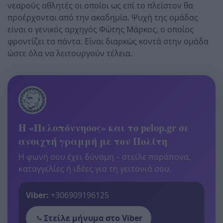
νεαρούς αθλητές οι οποίοι ως επί το πλείστον θα
προέρχονται από την ακαδημία. Ψυχή της ομάδας
είναι ο γενικός αρχηγός Φώτης Μάρκος, ο οποίος
φροντίζει τα πάντα. Είναι διαρκώς κοντά στην ομάδα
ώστε όλα να λειτουργούν τέλεια.
Η «Πελοπόννησος» και το pelop.gr σε
ανοιχτή γραμμή με τον Πολίτη
Η φωνή σου έχει δύναμη – στείλε παράπονα,
καταγγελίες ή ιδέες για τη γειτονιά σου.
Viber:
+306909196125
Στείλε μήνυμα στο Viber