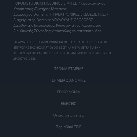
FORUMSTUDIUM HOLDINGS LIMITED / Κωνσταντίνος
Καράπαπας /Σωτήρης Μπέσκος
Δικαιούχος Domain: Π. ΗΛΕΚΤΡΟΝΙΚΕΣ ΕΚΔΟΣΕΙΣ Ι.Κ.Ε. -
Διαχειριστής Domain: ΛΟΥΛΟΥΔΗΣ ΘΕΟΔΩΡΟΣ
Διευθυντής Ιστοσελίδας: Κωνσταντίνος Καράπαπας
Διευθυντής Σύνταξης: Απόστολος Αναστασόπουλος
ΤΟ WWW.PELOP.GR ΣΥΜΜΟΡΦΩΝΕΤΑΙ ΜΕ ΤΗ ΣΥΣΤΑΣΗ (ΕΕ) 2018/334 ΤΗΣ
ΕΠΙΤΡΟΠΗΣ ΤΗΣ 1ΗΣ ΜΑΡΤΙΟΥ 2018 ΣΧΕΤΙΚΑ ΜΕ ΤΑ ΜΕΤΡΑ ΓΙΑ ΤΗΝ
ΑΠΟΤΕΛΕΣΜΑΤΙΚΗ ΑΝΤΙΜΕΤΩΠΙΣΗ ΤΟΥ ΠΑΡΑΝΟΜΟΥ ΠΕΡΙΕΧΟΜΕΝΟΥ ΣΤΟ
ΔΙΑΔΙΚΤΥΟ (L 63).
ΠΡΟΦΙΛ ΕΤΑΙΡΙΑΣ
ΣΗΜΕΙΑ ΔΙΑΝΟΜΗΣ
ΕΠΙΚΟΙΝΩΝΙΑ
ΕΙΔΗΣΕΙΣ
Οι ειδήσεις σε tag
Περιοδικό TRIP