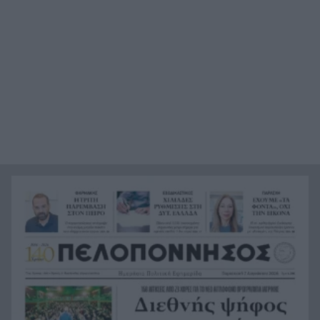
Στεφάνι Κορινθίας: Μεγάλη φωτιά, ενισχυθήκαν
20:28
οι δυνάμεις, 11 εναέρια στη μάχη της
κατάσβεσης
Σοκ στο μπάσκετ, πέθανε ξαφνικά ο προπονητής
20:12
Δημήτρης Καρατσώρης
Πάτρα: Σοκ, πέθανε στο Νοσοκομείο βρέφος
20:00
μόλις 8 ημερών
«Δεν υπάρχει κανένας λόγος να φοβόμαστε ή να
19:48
αποφεύγουμε τη θάλασσα», η Μαρίνα Βερνίκου
με λαγοκέφαλο στο χέρι
Καιρός: Έρχονται 39άρια, εξασθενούν οι άνεμοι,
19:36
ανεβαίνει η θερμοκρασία
Από το +12 ήττα της Εθνικής στην παράταση
19:24
από την Ισπανία
«Ένα αόρατο χέρι δεν θέλει τη διαλεύκανση»,
19:12