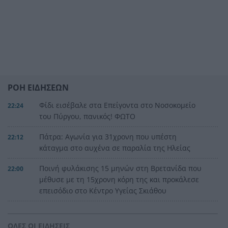
ΡΟΗ ΕΙΔΗΣΕΩΝ
Φίδι εισέβαλε στα Επείγοντα στο Νοσοκομείο
22:24
του Πύργου, πανικός! ΦΩΤΟ
Πάτρα: Αγωνία για 31χρονη που υπέστη
22:12
κάταγμα στο αυχένα σε παραλία της Ηλείας
Ποινή φυλάκισης 15 μηνών στη Βρετανίδα που
22:00
μέθυσε με τη 15χρονη κόρη της και προκάλεσε
επεισόδιο στο Κέντρο Υγείας Σκιάθου
Πάτρα: Σφοδρή σύγκρουση μηχανής με όχημα
21:48
του Δασαρχείου
ΟΛΕΣ ΟΙ ΕΙΔΗΣΕΙΣ