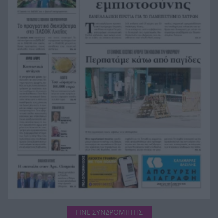
σφοδρή αντίδραση από το ΠΑΣΟΚ κατά της
κυβέρνησης μετά την απόφαση του Αρείου
Πάγου για τις υποκλοπές
Η CIA ξαναστρέφεται στην Κούβα: Η μυστική
19:07
ομάδα του Τραμπ και το μήνυμα «ο χρόνος
τελειώνει»
Το επόμενο βήμα στην καριέρα του πατρινού
19:00
προπονητή Γιώργου Ντούβα
«Red Code» για Κρήτη, Χίο, Σάμο και Ικαρία, ο
18:45
μεγάλος κίνδυνος για την Αττική
ΓΙΝΕ ΣΥΝΔΡΟΜΗΤΗΣ