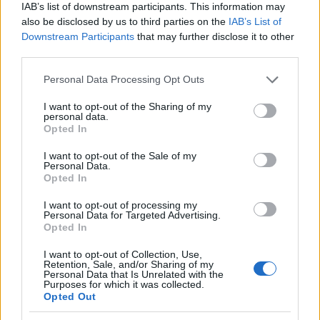
IAB’s list of downstream participants. This information may
also be disclosed by us to third parties on the
IAB’s List of
Downstream Participants
that may further disclose it to other
third parties.
Please note that this website/app uses one or more Google
Personal Data Processing Opt Outs
services and may gather and store information including but
not limited to your visit or usage behaviour. You may click to
I want to opt-out of the Sharing of my
personal data.
grant or deny consent to Google and its third-party tags to
Opted In
use your data for below specified purposes in below Google
Τι σημαίνουν οι καφέ άκρες στα φυτά – Το λάθος με το
consent section.
I want to opt-out of the Sale of my
πότισμα
Personal Data.
Opted In
I want to opt-out of processing my
Personal Data for Targeted Advertising.
Opted In
I want to opt-out of Collection, Use,
Retention, Sale, and/or Sharing of my
Personal Data that Is Unrelated with the
Purposes for which it was collected.
Opted Out