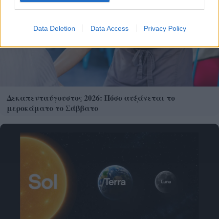
Data Deletion
Data Access
Privacy Policy
Δεκαπενταύγουστος 2026: Πόσο αυξάνεται το
μεροκάματο το Σάββατο