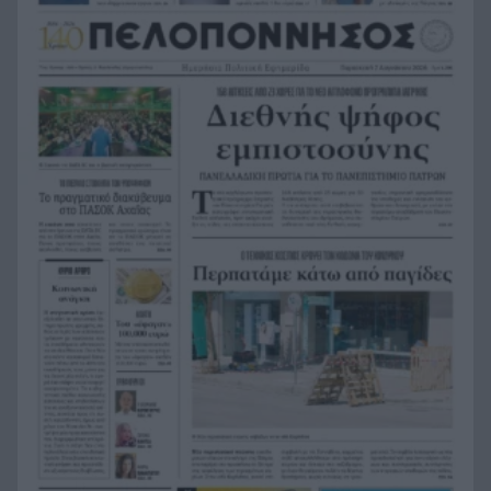
Μείωση του πληθωρισμού στην Ελλάδα τον
12:25
Ιούλιο, δείτε για ποιο λόγο
Τι θέλει να προλάβει ο Τσίπρας στον Σεπτέμβριο
12:21
με το οικονομικό του πρόγραμμα
Πάτρα: Αισιόδοξο μηνυμα από τη νέα γενιά για
12:17
την Πλατεία Υψηλών Αλωνίων
Βοιωτία: Αναστέλλεται η λειτουργία του
12:13
αιολικού πάρκου από όπου ξεκίνησε η
καταστροφική πυρκαγιά
Υπόθεση Marfin: Προθεσμία για να απολογηθεί η
12:09
46χρονη που εκδόθηκε από τη Βρετανία