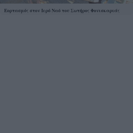
Εορτασμός στον Ιερό Ναό του Σωτήρος Φονισκαριάς