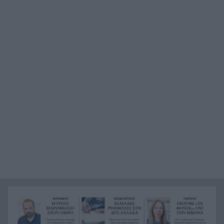
13:01
παραίτηση Σήφη Μπουζάκη άνοιξε νέο μέτωπο
Η Εθνική Παίδων νίκησε τη Ρουμανία και
12:56
συνεχίζει
Η Λιβύη προχωρά το σχέδιο για παραγωγή 2 εκ.
12:52
βαρελιών
Αμφιλοχία: Αυτοκίνητο ανατράπηκε στη δυτική
12:48
είσοδο της πόλης – Απεγκλωβίστηκε
τραυματισμένος ο οδηγός
Τήνος: Εξτρα «παράσημο» από τα χωριά της, τι
12:41
να δείτε
Ταϊλανδή: Ο 14χρονος είχε σκοτώσει πρώτα
12:34
τους παππούδες πριν «καθαρίσει» 5 καθηγητές
Πάτρα: Συνεχείς κλοπές καλωδίων και
12:28
φωτιστικών – Σε εξέλιξη οι αποκαταστάσεις στο
έλος της Αγυιάς