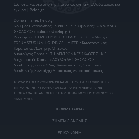
Ειδήσεις
και νέα από την
Πάτρα
και όλη την Ελλάδα άμεσα και
έγκυρα | Pelop.gr
Domain name: Pelop.gr
Νόμιμος Εκπρόσωπος - Διευθύνων Σύμβουλος: ΛΟΥΛΟΥΔΗΣ
ΘΕΟΔΩΡΟΣ (louloudis@pelop.gr)
Ιδιοκτησία: Π. ΗΛΕΚΤΡΟΝΙΚΕΣ ΕΚΔΟΣΕΙΣ Ι.Κ.Ε. - Μέτοχοι:
FORUMSTUDIUM HOLDINGS LIMITED / Κωνσταντίνος
Καράπαπας /Σωτήρης Μπέσκος
Δικαιούχος Domain: Π. ΗΛΕΚΤΡΟΝΙΚΕΣ ΕΚΔΟΣΕΙΣ Ι.Κ.Ε. -
Διαχειριστής Domain: ΛΟΥΛΟΥΔΗΣ ΘΕΟΔΩΡΟΣ
Διευθυντής Ιστοσελίδας: Κωνσταντίνος Καράπαπας
Διευθυντής Σύνταξης: Απόστολος Αναστασόπουλος
ΤΟ WWW.PELOP.GR ΣΥΜΜΟΡΦΩΝΕΤΑΙ ΜΕ ΤΗ ΣΥΣΤΑΣΗ (ΕΕ) 2018/334 ΤΗΣ
ΕΠΙΤΡΟΠΗΣ ΤΗΣ 1ΗΣ ΜΑΡΤΙΟΥ 2018 ΣΧΕΤΙΚΑ ΜΕ ΤΑ ΜΕΤΡΑ ΓΙΑ ΤΗΝ
ΑΠΟΤΕΛΕΣΜΑΤΙΚΗ ΑΝΤΙΜΕΤΩΠΙΣΗ ΤΟΥ ΠΑΡΑΝΟΜΟΥ ΠΕΡΙΕΧΟΜΕΝΟΥ ΣΤΟ
ΔΙΑΔΙΚΤΥΟ (L 63).
ΠΡΟΦΙΛ ΕΤΑΙΡΙΑΣ
ΣΗΜΕΙΑ ΔΙΑΝΟΜΗΣ
ΕΠΙΚΟΙΝΩΝΙΑ