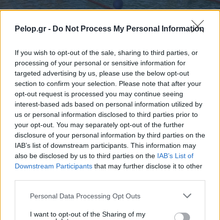
Pelop.gr -
Do Not Process My Personal Information
If you wish to opt-out of the sale, sharing to third parties, or
Συνεργασία της Παιδικής Κατασκήνωσης στα Ροΐτικα
processing of your personal or sensitive information for
με τον ΝΟΠ ΦΩΤΟ
targeted advertising by us, please use the below opt-out
section to confirm your selection. Please note that after your
opt-out request is processed you may continue seeing
interest-based ads based on personal information utilized by
us or personal information disclosed to third parties prior to
your opt-out. You may separately opt-out of the further
disclosure of your personal information by third parties on the
IAB’s list of downstream participants. This information may
also be disclosed by us to third parties on the
IAB’s List of
Downstream Participants
that may further disclose it to other
third parties.
Please note that this website/app uses one or more Google
Personal Data Processing Opt Outs
services and may gather and store information including but
not limited to your visit or usage behaviour. You may click to
I want to opt-out of the Sharing of my