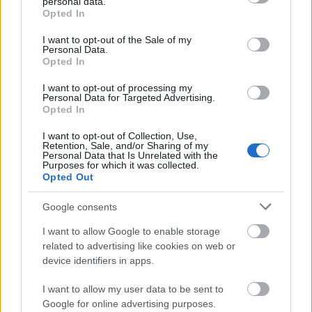
personal data.
grant or deny consent to Google and its third-party tags to
Opted In
use your data for below specified purposes in below Google
«Φίλτρο» της ΑΑΔΕ στις τραπεζικές καταθέσεις: Πότε
consent section.
I want to opt-out of the Sale of my
το χαρτζιλίκι και οι αναλήψεις θεωρούνται κρυφή
Personal Data.
δωρεά
Opted In
I want to opt-out of processing my
Personal Data for Targeted Advertising.
Opted In
I want to opt-out of Collection, Use,
Retention, Sale, and/or Sharing of my
Personal Data that Is Unrelated with the
Purposes for which it was collected.
Opted Out
Google consents
I want to allow Google to enable storage
related to advertising like cookies on web or
device identifiers in apps.
Το «ντόνατ» της OpenAI: Όλα όσα ξέρουμε για την
πρώτη της συσκευή με υπογραφή Jony Ive
I want to allow my user data to be sent to
Google for online advertising purposes.