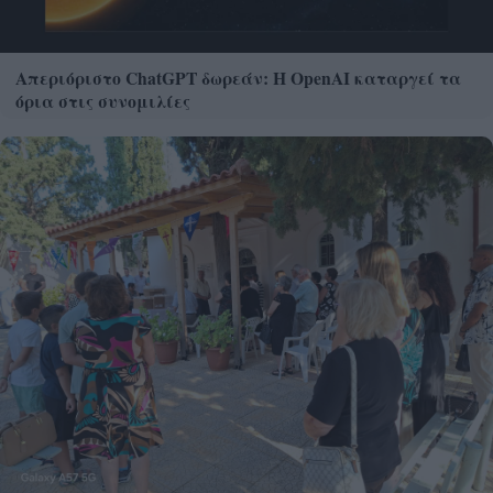
Απεριόριστο ChatGPT δωρεάν: Η OpenAI καταργεί τα
όρια στις συνομιλίες