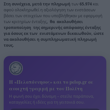
Στη συνέχεια, μετά την πληρωμή
των
65.974
και
αφού ολοκληρωθεί η αξιολόγηση των ενστάσεων
βάσει των στοιχείων που υποβλήθηκαν με εφαρμογή
των κριτηρίων ένταξης
, θα ακολουθήσει
τροποποίηση της σημερινής απόφασης ένταξης
για όσους εκ των ενιστάμενων δικαιωθούν, ώστε
να ακολουθήσει η συμπληρωματική πληρωμή
τους.
Η «Πελοπόννησος» και το pelop.gr σε
ανοιχτή γραμμή με τον Πολίτη
Η φωνή σου έχει δύναμη – στείλε παράπονα,
καταγγελίες ή ιδέες για τη γειτονιά σου.