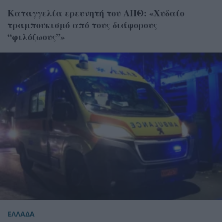
Καταγγελία ερευνητή του ΑΠΘ: «Χυδαίο
τραμπουκισμό από τους διάφορους
“φιλόζωους”»
ΕΛΛΑΔΑ