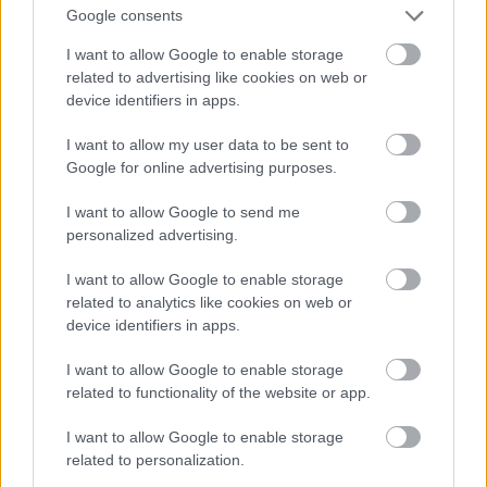
καταστράφηκε στις
του! ΦΩΤΟ
Google consents
φωτιές στην Αιγιάλεια
I want to allow Google to enable storage
related to advertising like cookies on web or
device identifiers in apps.
I want to allow my user data to be sent to
Google for online advertising purposes.
I want to allow Google to send me
personalized advertising.
ΤΟΠΙΚΑ ΝΕΑ
ΖΑΚΥΝΘΟΣ
I want to allow Google to enable storage
Κόκκινα τα 118 κτίρια
Ζάκυνθος: Ασφυκτική
related to analytics like cookies on web or
στις 325 αυτοψίες των
πίεση στο νοσοκομείο
device identifiers in apps.
πληγεισών περιοχών από
λόγω τουρισμού – Αύξηση
τις καταστροφικές
περιστατικών
I want to allow Google to enable storage
πυρκαγιές
σεξουαλικής κακοποίησης
related to functionality of the website or app.
I want to allow Google to enable storage
related to personalization.