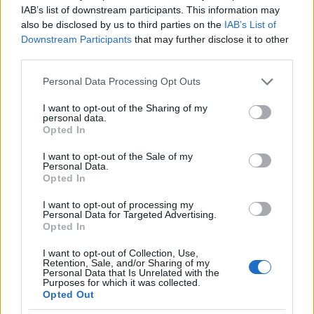
IAB’s list of downstream participants. This information may
Πάτρα: Τροχαίο με υλικές
Καιρός: Ο υδράργυρος
also be disclosed by us to third parties on the
IAB’s List of
ζημιές τα ξημερώματα
παίρνει την ανηφόρα –
Downstream Participants
that may further disclose it to other
στην Ελευθερίου
Ξεκινά τριήμερο με
third parties.
Βενιζέλου
έντονη ζέστη και ισχυρά
Please note that this website/app uses one or more Google
μελτέμια, η πρόγνωση για
Personal Data Processing Opt Outs
services and may gather and store information including but
την Πάτρα
not limited to your visit or usage behaviour. You may click to
I want to opt-out of the Sharing of my
personal data.
grant or deny consent to Google and its third-party tags to
Opted In
use your data for below specified purposes in below Google
consent section.
I want to opt-out of the Sale of my
Personal Data.
Opted In
I want to opt-out of processing my
Personal Data for Targeted Advertising.
Opted In
ΤΟΠΙΚΑ ΝΕΑ
ΤΟΠΙΚΑ ΝΕΑ
I want to opt-out of Collection, Use,
«Δεν χάσαμε μόνο ένα
Στιγμές αγωνίας και
Retention, Sale, and/or Sharing of my
Personal Data that Is Unrelated with the
σπίτι», η τρομερή ιστορία
θρίλερ στο Αίγιο: Οδηγός
Purposes for which it was collected.
οικογένειας από τη
λεωφορείου έχασε τις
Opted Out
Βρετανία που
αισθήσεις του και τη ζωή