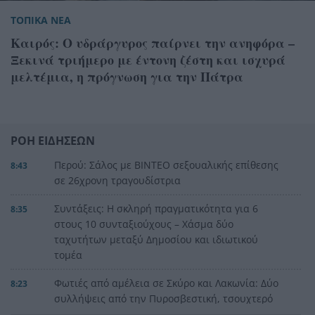
ΤΟΠΙΚΑ ΝΕΑ
Καιρός: Ο υδράργυρος παίρνει την ανηφόρα –
Ξεκινά τριήμερο με έντονη ζέστη και ισχυρά
μελτέμια, η πρόγνωση για την Πάτρα
ΡΟΗ ΕΙΔΗΣΕΩΝ
Περού: Σάλος με ΒΙΝΤΕΟ σεξουαλικής επίθεσης
8:43
σε 26χρονη τραγουδίστρια
Συντάξεις: Η σκληρή πραγματικότητα για 6
8:35
στους 10 συνταξιούχους – Χάσμα δύο
ταχυτήτων μεταξύ Δημοσίου και ιδιωτικού
τομέα
Φωτιές από αμέλεια σε Σκύρο και Λακωνία: Δύο
8:23
συλλήψεις από την Πυροσβεστική, τσουχτερό
πρόστιμο για τη ψησταριά