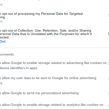
 pelop.gr σε ανοιχτή γραμμή με τον Πολίτη
In
λε παράπονα, καταγγελίες ή ιδέες για τη γειτονιά σου.
to opt-out of processing my Personal Data for Targeted
ing.
In
o opt-out of Collection, Use, Retention, Sale, and/or Sharing
ersonal Data that Is Unrelated with the Purposes for which it
er
lected.
Out
consents
λες τις
ειδήσεις
στο Bing News και το Google News
o allow Google to enable storage related to advertising like cookies on
evice identifiers in apps.
o allow my user data to be sent to Google for online advertising
s.
to allow Google to send me personalized advertising.
o allow Google to enable storage related to analytics like cookies on