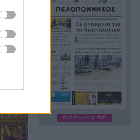
πρωτότυπα και Νικολάου,
ΦΩΤΟ
«Δεν χάσαμε μόνο ένα σπίτι»,
22:12
η τρομερή ιστορία οικογένειας
από τη Βρετανία που
καταστράφηκε στις φωτιές
στην Αιγιάλεια
Καταγγελία ερευνητή του
22:00
ασμός της
ΑΠΘ: «Χυδαίο τραμπουκισμό
ωτήρος
από τους διάφορους
“φιλόζωους”»
«Ένα τέταρτο γινόταν ΚΑΡΠΑ.
21:48
Δεν βρίσκαμε σημάδια ζωής»,
συγκλονίζει ο ναυαγοσώστης
για τον πνιγμό στα Μάλια
ΓΙΝΕ ΣΥΝΔΡΟΜΗΤΗΣ
Ο καύσωνας λιώνει τους
21:36
Σλοβάκους, ρεκόρ με 42,2