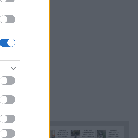
23:39
στην Τραπεζούντα, ΒΙΝΤΕΟ
Οι φορτιστές και οι κίνδυνοι,
23:21
τι πρέπει να προσέχουμε με
τις ηλεκτρικές και
ηλεκτρονικές συσκευές
Στην Αθήνα η 46χρονη που
23:02
κατηγορείται για συμμετοχή
στην τραγωδία της Marfin
Ο ΠΑΟΚ τα έκανε θάλασσα και
22:56
τώρα τρέχει
Έρχονται νέα 40άρια, αλλά και
22:48
ισχυρά μελτέμια το επόμενο
τριήμερο
Η μεγάλη κλήρωση του Τζόκερ
22:36
Η Παναχαϊκή ανακοίνωσε
22:24