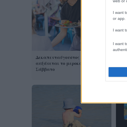
web or d
I want t
or app.
I want t
I want t
Η 
authenti
από
Δεκαπενταύγουστος 2026: Πόσο
αυξάνεται το μεροκάματο το
Σάββατο