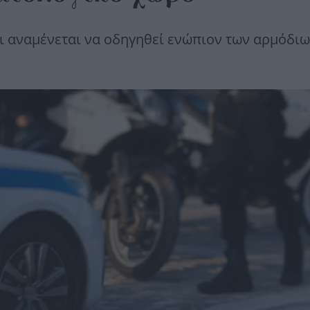
ι αναμένεται να οδηγηθεί ενώπιον των αρμόδι