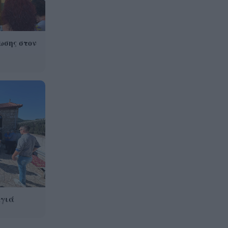
βαθμούς Κελσίου
Άρτα: Συνελήφθησαν ο
21:24
διευθυντής κι ο τεχνικός
ωσης στον
ασφαλείας του ΔΕΔΔΗΕ
Αγιά