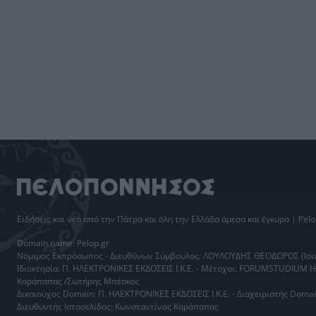
Ειδήσεις
και νέα από την
Πάτρα
και όλη την Ελλάδα άμεσα και έγκυρα | Pelo
Domain name: Pelop.gr
Νόμιμος Εκπρόσωπος - Διευθύνων Σύμβουλος: ΛΟΥΛΟΥΔΗΣ ΘΕΟΔΩΡΟΣ (loul
Ιδιοκτησία: Π. ΗΛΕΚΤΡΟΝΙΚΕΣ ΕΚΔΟΣΕΙΣ Ι.Κ.Ε. - Μέτοχοι: FORUMSTUDIUM 
Καράπαπας /Σωτήρης Μπέσκος
Δικαιούχος Domain: Π. ΗΛΕΚΤΡΟΝΙΚΕΣ ΕΚΔΟΣΕΙΣ Ι.Κ.Ε. - Διαχειριστής Do
Διευθυντής Ιστοσελίδας: Κωνσταντίνος Καράπαπας