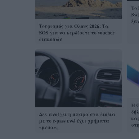
Το 
Swi
ξα
Τουρισμός για Ολους 2026: Τα
SOS για να κερδίσετε το voucher
διακοπών
Η G
δήλ
Δεν ανοίγει η μπάρα στα διόδια
καρ
με το e-pass ενώ έχει χρήματα
στ
«μέσα»;