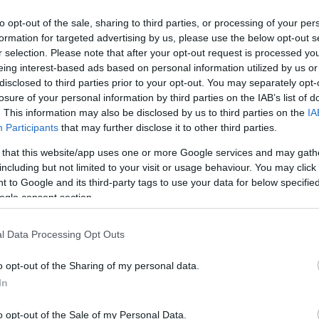
to opt-out of the sale, sharing to third parties, or processing of your per
formation for targeted advertising by us, please use the below opt-out s
r selection. Please note that after your opt-out request is processed y
eing interest-based ads based on personal information utilized by us or
disclosed to third parties prior to your opt-out. You may separately opt-
losure of your personal information by third parties on the IAB’s list of
. This information may also be disclosed by us to third parties on the
IA
Participants
that may further disclose it to other third parties.
 that this website/app uses one or more Google services and may gath
θές το απόγευμα πραγματοποίησε εργασίες εκσκαφικού χα
including but not limited to your visit or usage behaviour. You may click 
 to Google and its third-party tags to use your data for below specifi
όμενο αρχαιολογικό χώρο, σε περιοχή της Αιγιάλειας.
ogle consent section.
 ήδη κοινοποιηθεί απαγόρευση εκτέλεσης οποιασδήποτε ε
ροχώρησε στις παρεμβάσεις παρά τις σχετικές εντολές τω
l Data Processing Opt Outs
o opt-out of the Sharing of my personal data.
 αναμένεται να οδηγηθεί ενώπιον των αρμόδιων δικαστικώ
In
o opt-out of the Sale of my Personal Data.