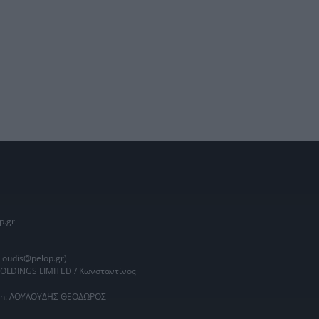
p.gr
oudis@pelop.gr)
HOLDINGS LIMITED / Κωνσταντίνος
main: ΛΟΥΛΟΥΔΗΣ ΘΕΟΔΩΡΟΣ