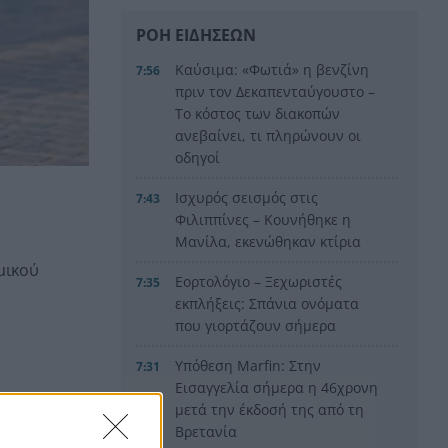
ΡΟΗ ΕΙΔΗΣΕΩΝ
Καύσιμα: «Φωτιά» η βενζίνη
7:56
πριν τον Δεκαπενταύγουστο –
Το κόστος των διακοπών
ανεβαίνει, τι πληρώνουν οι
οδηγοί
Ισχυρός σεισμός στις
7:43
Φιλιππίνες – Κουνήθηκε η
Μανίλα, εκενώθηκαν κτίρια
μικού
Εορτολόγιο – Ξεχωριστές
7:35
εκπλήξεις: Σπάνια ονόματα
που γιορτάζουν σήμερα
Υπόθεση Marfin: Στην
7:31
Εισαγγελία σήμερα η 46χρονη
μετά την έκδοσή της από τη
Βρετανία