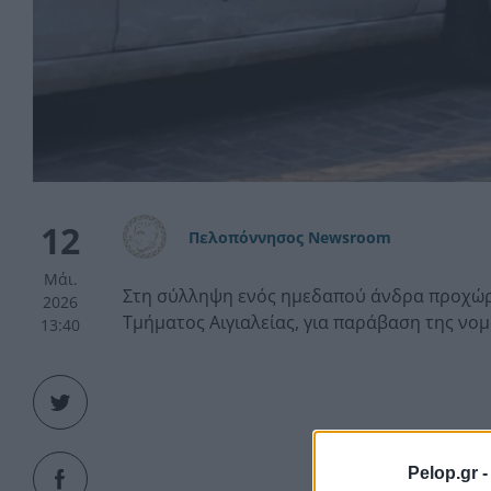
12
Πελοπόννησος Newsroom
Μάι.
Στη σύλληψη ενός ημεδαπού άνδρα προχώρη
2026
Τμήματος Αιγιαλείας, για παράβαση της νο
13:40
Pelop.gr 