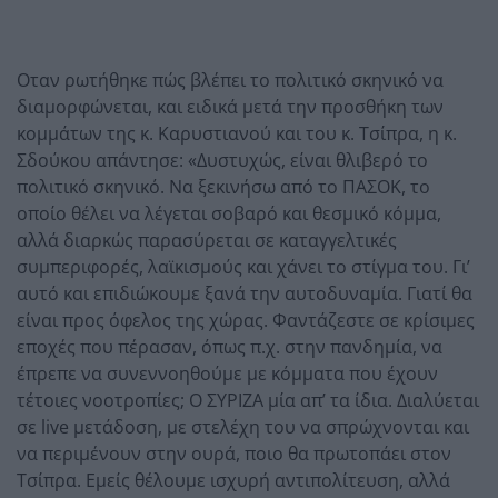
Οταν ρωτήθηκε πώς βλέπει το πολιτικό σκηνικό να
διαμορφώνεται, και ειδικά μετά την προσθήκη των
κομμάτων της κ. Καρυστιανού και του κ. Τσίπρα, η κ.
Σδούκου απάντησε: «Δυστυχώς, είναι θλιβερό το
πολιτικό σκηνικό. Να ξεκινήσω από το ΠΑΣΟΚ, το
οποίο θέλει να λέγεται σοβαρό και θεσμικό κόμμα,
αλλά διαρκώς παρασύρεται σε καταγγελτικές
συμπεριφορές, λαϊκισμούς και χάνει το στίγμα του. Γι’
αυτό και επιδιώκουμε ξανά την αυτοδυναμία. Γιατί θα
είναι προς όφελος της χώρας. Φαντάζεστε σε κρίσιμες
εποχές που πέρασαν, όπως π.χ. στην πανδημία, να
έπρεπε να συνεννοηθούμε με κόμματα που έχουν
τέτοιες νοοτροπίες; Ο ΣΥΡΙΖΑ μία απ’ τα ίδια. Διαλύεται
σε live μετάδοση, με στελέχη του να σπρώχνονται και
να περιμένουν στην ουρά, ποιο θα πρωτοπάει στον
Τσίπρα. Εμείς θέλουμε ισχυρή αντιπολίτευση, αλλά