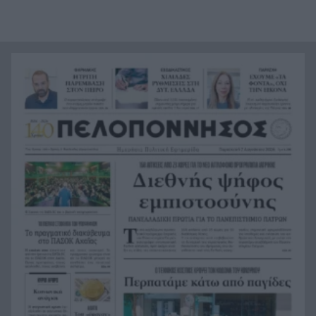
Περού: Σάλος με ΒΙΝΤΕΟ σεξουαλικής επίθεσης
8:43
σε 26χρονη τραγουδίστρια
Συντάξεις: Η σκληρή πραγματικότητα για 6
8:35
στους 10 συνταξιούχους – Χάσμα δύο
ταχυτήτων μεταξύ Δημοσίου και ιδιωτικού
τομέα
Φωτιές από αμέλεια σε Σκύρο και Λακωνία: Δύο
8:23
συλλήψεις από την Πυροσβεστική, τσουχτερό
πρόστιμο για τη ψησταριά
Καταπέλτης η Δικαιοσύνη για τη φωτιά στη
8:16
Βοιωτία: Προφυλακιστέοι Δήμαρχος, εργολάβος
και επιχειρηματίας
Πάτρα: Τροχαίο με υλικές ζημιές τα ξημερώματα
8:06
στην Ελευθερίου Βενιζέλου
Κοινωνική ανάγκη
8:00