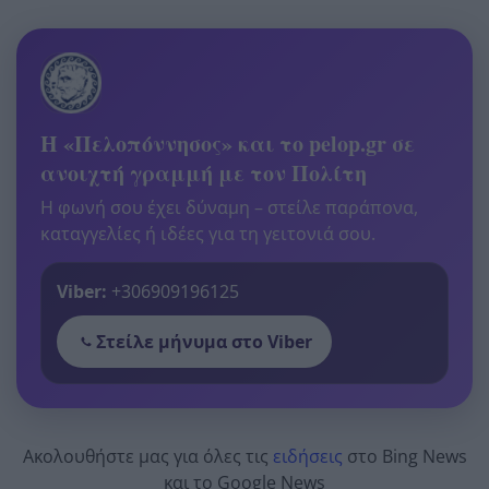
Η «Πελοπόννησος» και το pelop.gr σε
ανοιχτή γραμμή με τον Πολίτη
Η φωνή σου έχει δύναμη – στείλε παράπονα,
καταγγελίες ή ιδέες για τη γειτονιά σου.
Viber:
+306909196125
Στείλε μήνυμα στο Viber
Ακολουθήστε μας για όλες τις
ειδήσεις
στο Bing News
και το Google News