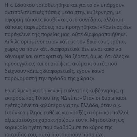
Η κ. Σδούκου τοποθετήθηκε και για το αν υπάρχουν
αντιπολιτευτικές τάσεις μέσα στην κυβέρνηση, με
αφορμή κάποιες κουβέντες στο συνέδριο, αλλά και
κάποιες παρεμβάσεις που προηγήθηκαν: «Κανένας δεν
παρέκκλινε της πορείας μας, ούτε διαφοροποιήθηκε.
Απλώς ορισμένοι είπαν κάτι με τον δικό τους τρόπο,
χωρίς να πουν κάτι διαφορετικό. Δεν είναι κακό να
κάνουμε και αυτοκριτική. Να ξέρετε, όμως, ότι όλες οι
προσεγγίσεις και οι απόψεις, ακόμα κι αυτές που
δείχνουν κάπως διαφορετικές, έχουν κοινό
παρονομαστή την πρόοδο της χώρας».
Ερωτώμενη για τη γενική εικόνα της κυβέρνησης, η
εκπρόσωπος Τύπου της ΝΔ είπε: «Οταν οι Ευρωπαίοι
ηγέτες λένε τα καλύτερα για την Ελλάδα, όταν ο κ.
Γιούνκερ μίλησε ευθέως για «σαξές στόρι» και πολλοί
αξιωματούχοι χαρακτηρίζουν τον κ. Μητσοτάκη ως
κορυφαίο ηγέτη που αναβάθμισε το κύρος της
πατρίδας του, αυτά πιστοποιούν πόσο έχει