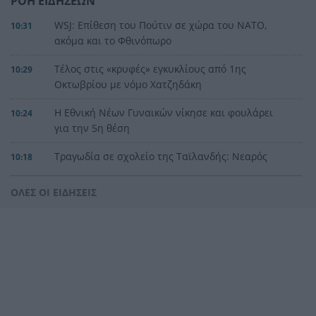
ΡΟΗ ΕΙΔΗΣΕΩΝ
WSJ: Επίθεση του Πούτιν σε χώρα του ΝΑΤΟ,
10:31
ακόμα και το Φθινόπωρο
Τέλος στις «κρυφές» εγκυκλίους από 1ης
10:29
Οκτωβρίου με νόμο Χατζηδάκη
Η Εθνική Νέων Γυναικών νίκησε και φουλάρει
10:24
για την 5η θέση
Τραγωδία σε σχολείο της Ταϊλανδής: Νεαρός
10:18
άνοιξε πυρ και σκότωσε 7 άτομα
ΟΛΕΣ ΟΙ ΕΙΔΗΣΕΙΣ
Following: Η ψευδαίσθηση του ελέγχου
10:15
Οι σημερινές προβλέψεις για όλα τα ζώδια
10:07
Ηλεία: Δύο συλλήψεις στο Αρκούδι για
9:51
αυθαίρετες κατασκευές και κατάληψη αιγιαλού
Πάτρα: Δύο συλλήψεις για διατάραξη κοινής
9:43