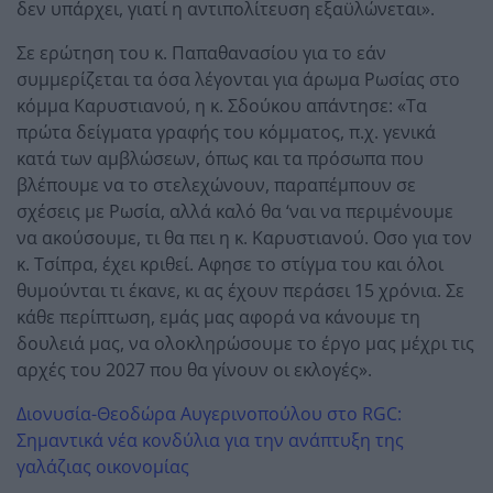
δεν υπάρχει, γιατί η αντιπολίτευση εξαϋλώνεται».
Σε ερώτηση του κ. Παπαθανασίου για το εάν
συμμερίζεται τα όσα λέγονται για άρωμα Ρωσίας στο
κόμμα Καρυστιανού, η κ. Σδούκου απάντησε: «Τα
πρώτα δείγματα γραφής του κόμματος, π.χ. γενικά
κατά των αμβλώσεων, όπως και τα πρόσωπα που
βλέπουμε να το στελεχώνουν, παραπέμπουν σε
σχέσεις με Ρωσία, αλλά καλό θα ‘ναι να περιμένουμε
να ακούσουμε, τι θα πει η κ. Καρυστιανού. Οσο για τον
κ. Τσίπρα, έχει κριθεί. Αφησε το στίγμα του και όλοι
θυμούνται τι έκανε, κι ας έχουν περάσει 15 χρόνια. Σε
κάθε περίπτωση, εμάς μας αφορά να κάνουμε τη
δουλειά μας, να ολοκληρώσουμε το έργο μας μέχρι τις
αρχές του 2027 που θα γίνουν οι εκλογές».
Διονυσία-Θεοδώρα Αυγερινοπούλου στο RGC:
Σημαντικά νέα κονδύλια για την ανάπτυξη της
γαλάζιας οικονομίας