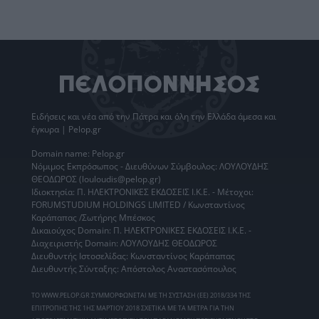
Ειδήσεις
και νέα από την
Πάτρα
και όλη την Ελλάδα άμεσα και
έγκυρα | Pelop.gr
Domain name: Pelop.gr
Νόμιμος Εκπρόσωπος - Διευθύνων Σύμβουλος: ΛΟΥΛΟΥΔΗΣ
ΘΕΟΔΩΡΟΣ (louloudis@pelop.gr)
Ιδιοκτησία: Π. ΗΛΕΚΤΡΟΝΙΚΕΣ ΕΚΔΟΣΕΙΣ Ι.Κ.Ε. - Μέτοχοι:
FORUMSTUDIUM HOLDINGS LIMITED / Κωνσταντίνος
Καράπαπας /Σωτήρης Μπέσκος
Δικαιούχος Domain: Π. ΗΛΕΚΤΡΟΝΙΚΕΣ ΕΚΔΟΣΕΙΣ Ι.Κ.Ε. -
Διαχειριστής Domain: ΛΟΥΛΟΥΔΗΣ ΘΕΟΔΩΡΟΣ
Διευθυντής Ιστοσελίδας: Κωνσταντίνος Καράπαπας
Διευθυντής Σύνταξης: Απόστολος Αναστασόπουλος
ΤΟ WWW.PELOP.GR ΣΥΜΜΟΡΦΩΝΕΤΑΙ ΜΕ ΤΗ ΣΥΣΤΑΣΗ (ΕΕ) 2018/334 ΤΗΣ
ΕΠΙΤΡΟΠΗΣ ΤΗΣ 1ΗΣ ΜΑΡΤΙΟΥ 2018 ΣΧΕΤΙΚΑ ΜΕ ΤΑ ΜΕΤΡΑ ΓΙΑ ΤΗΝ