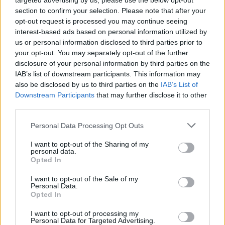
targeted advertising by us, please use the below opt-out
section to confirm your selection. Please note that after your
opt-out request is processed you may continue seeing
interest-based ads based on personal information utilized by
us or personal information disclosed to third parties prior to
your opt-out. You may separately opt-out of the further
disclosure of your personal information by third parties on the
IAB’s list of downstream participants. This information may
also be disclosed by us to third parties on the
IAB’s List of
Downstream Participants
that may further disclose it to other
third parties.
«Φίλτρο» της ΑΑΔΕ στις τραπεζικές καταθέσεις: Πότε
Please note that this website/app uses one or more Google
το χαρτζιλίκι και οι αναλήψεις θεωρούνται κρυφή
Personal Data Processing Opt Outs
services and may gather and store information including but
δωρεά
not limited to your visit or usage behaviour. You may click to
I want to opt-out of the Sharing of my
personal data.
grant or deny consent to Google and its third-party tags to
Opted In
use your data for below specified purposes in below Google
consent section.
I want to opt-out of the Sale of my
Personal Data.
Opted In
I want to opt-out of processing my
Personal Data for Targeted Advertising.